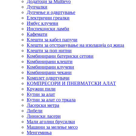
Додатоци за Multievo
Дупчалки
Дупчење и одвртување
Електрични греалки
Имбус клучеви
Инспекциски ламби
Кафемати
Клешти за кабел папучи
Клешти за отстранување на изолација од жица
Клешти за поп нитни
Комбинирани батериски сетови
Комбинирани клешти
Комбинирани клучеви
Комбинирани чекани
Комплет одвртувачи
КОМПРЕСОРИ И ПНЕВМАТСКИ АЛАТ
Кружни пили
Кутии за алат
Кутии за алат со тркала
Ласерски метра
Либели
Линиски ласери
Мали аголни брусилки
Машини за мелење месо
Менгемиња