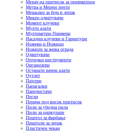
Мерач на притисок за пневматици
Метра и Мерни ленти
Мешалки за боја и лепак
Микро одвртувачи
Момент клучеви
Мулти алати
Мултиметри-Унимери
Насадни клучеви и Гарнитури
Ножеви и Ножици
Ножици за жива ограда
Одвртувачи
Оптички инструменти
Организери
Останати рачни алати
Оутлет
Пајсери
Папагалки
Парочистачи
Пегли
Перачи под висок притисок
Пили за убодна пила
Пили за циркулари
Пиштол за фарбање
Пиштоли за лепак
Пластичен чекан