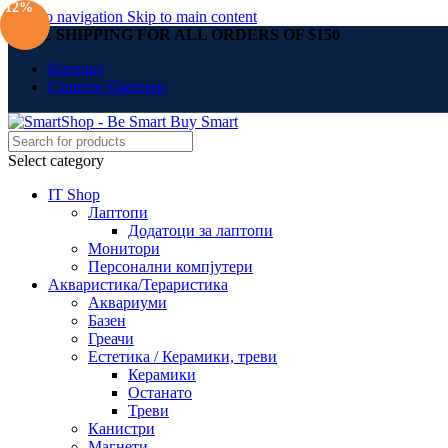
-12%
Skip to navigation
Skip to main content
FREE SHIPPING FOR ALL ORDERS OF $150
Контакт
Станете Партнер
Select category
IT Shop
Лаптопи
Додатоци за лаптопи
Монитори
Персонални компјутери
Акваристика/Тераристика
Аквариуми
Базен
Греачи
Естетика / Керамики, треви
Керамики
Останато
Треви
Канистри
Магнети