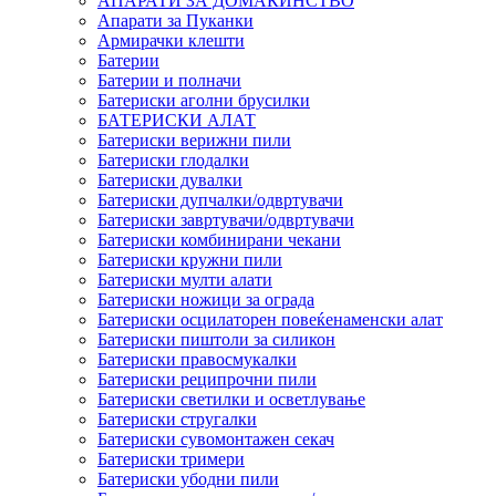
АПАРАТИ ЗА ДОМАЌИНСТВО
Апарати за Пуканки
Армирачки клешти
Батерии
Батерии и полначи
Батериски аголни брусилки
БАТЕРИСКИ АЛАТ
Батериски верижни пили
Батериски глодалки
Батериски дувалки
Батериски дупчалки/одвртувачи
Батериски завртувачи/одвртувачи
Батериски комбинирани чекани
Батериски кружни пили
Батериски мулти алати
Батериски ножици за ограда
Батериски осцилаторен повеќенаменски алат
Батериски пиштоли за силикон
Батериски правосмукалки
Батериски реципрочни пили
Батериски светилки и осветлување
Батериски стругалки
Батериски сувомонтажен секач
Батериски тримери
Батериски убодни пили