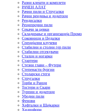
Разни клешти и комплети
РАЧЕН АЛАТ
Рачни пили и Стругалки
Рачни рендиња и додатоци
Рендисалки
Реципрочни пили
Секачи за цевки
Складирање и организација Промо
Соковници и Цедалки
Специјални клучеви
Стабилни и столни гер пили
Стабилни отсекувачи
Сталци и ногарки
Стартери
Стезни глави – Футери
Степенасти бургии
Столарски стеги
Стругалки
Торби и Ранци
Тостери и Скари
Турпии и додатоци
Убодни пили
Фенови
Хефталки и Шајкарки
Хидрофори