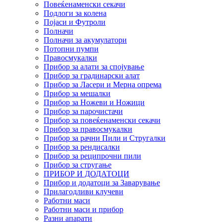
Повеќенаменски секачи
Подлоги за колена
Појаси и Футроли
Полначи
Полначи за акумулатори
Потопни пумпи
Правосмукалки
Прибор за алати за спојување
Прибор за градинарски алат
Прибор за Ласери и Мерна опрема
Прибор за мешалки
Прибор за Ножеви и Ножици
Прибор за парочистачи
Прибор за повеќенаменски секачи
Прибор за правосмукалки
Прибор за рачни Пили и Стругалки
Прибор за рендисалки
Прибор за реципрочни пили
Прибор за стругање
ПРИБОР И ДОДАТОЦИ
Прибор и додатоци за Заварување
Прилагодливи клучеви
Работни маси
Работни маси и прибор
Разни апарати