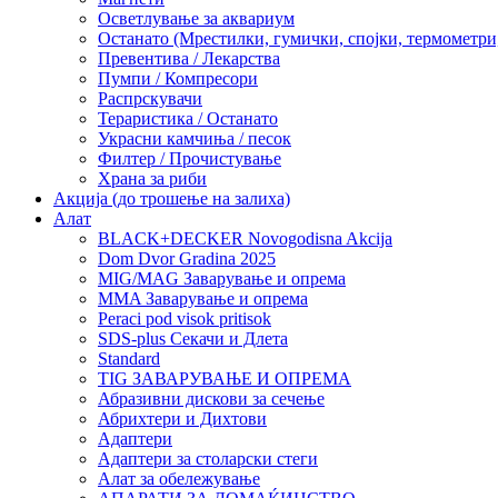
Осветлување за аквариум
Останато (Мрестилки, гумички, спојки, термометр
Превентива / Лекарства
Пумпи / Компресори
Распрскувачи
Тераристика / Останато
Украсни камчиња / песок
Филтер / Прочистување
Храна за риби
Акција (до трошење на залиха)
Алат
BLACK+DECKER Novogodisna Akcija
Dom Dvor Gradina 2025
MIG/MAG Заварување и опрема
MMA Заварување и опрема
Peraci pod visok pritisok
SDS-plus Секачи и Длета
Standard
TIG ЗАВАРУВАЊЕ И ОПРЕМА
Абразивни дискови за сечење
Абрихтери и Дихтови
Адаптери
Адаптери за столарски стеги
Алат за обележување