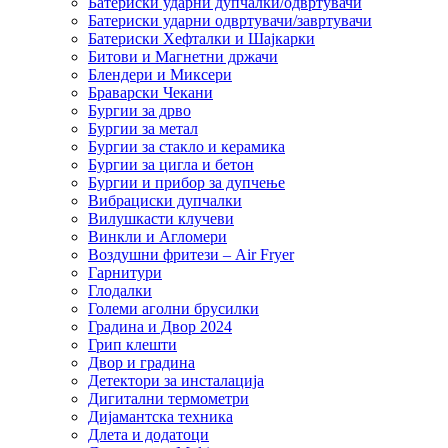
Батериски ударни дупчалки/одвртувачи
Батериски ударни одвртувачи/завртувачи
Батериски Хефталки и Шајкарки
Битови и Магнетни држачи
Блендери и Миксери
Браварски Чекани
Бургии за дрво
Бургии за метал
Бургии за стакло и керамика
Бургии за цигла и бетон
Бургии и прибор за дупчење
Вибрациски дупчалки
Вилушкасти клучеви
Винкли и Агломери
Воздушни фритези – Air Fryer
Гарнитури
Глодалки
Големи аголни брусилки
Градина и Двор 2024
Грип клешти
Двор и градина
Детектори за инсталација
Дигитални термометри
Дијамантска техника
Длета и додатоци