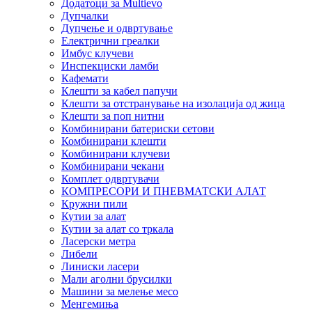
Додатоци за Multievo
Дупчалки
Дупчење и одвртување
Електрични греалки
Имбус клучеви
Инспекциски ламби
Кафемати
Клешти за кабел папучи
Клешти за отстранување на изолација од жица
Клешти за поп нитни
Комбинирани батериски сетови
Комбинирани клешти
Комбинирани клучеви
Комбинирани чекани
Комплет одвртувачи
КОМПРЕСОРИ И ПНЕВМАТСКИ АЛАТ
Кружни пили
Кутии за алат
Кутии за алат со тркала
Ласерски метра
Либели
Линиски ласери
Мали аголни брусилки
Машини за мелење месо
Менгемиња