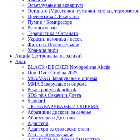
Осветлување за аквариум
Останато (Мрестилки, гумички, спојки, термометр
Превентива / Лекарства
Пумпи / Компресори
Распрскувачи
Тераристика / Останато
Украсни камчиња / песок
Филтер / Прочистување
Храна за риби
Акција (до трошење на залиха)
Алат
BLACK+DECKER Novogodisna Akcija
Dom Dvor Gradina 2025
MIG/MAG Заварување и опрема
MMA Заварување и опрема
Peraci pod visok pritisok
SDS-plus Секачи и Длета
Standard
TIG ЗАВАРУВАЊЕ И ОПРЕМА
Абразивни дискови за сечење
Абрихтери и Дихтови
Адаптери
Адаптери за столарски стеги
Алат за обележување