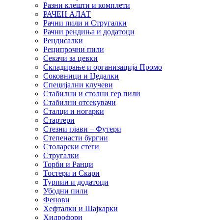
Разни клешти и комплети
РАЧЕН АЛАТ
Рачни пили и Стругалки
Рачни рендиња и додатоци
Рендисалки
Реципрочни пили
Секачи за цевки
Складирање и организација Промо
Соковници и Цедалки
Специјални клучеви
Стабилни и столни гер пили
Стабилни отсекувачи
Сталци и ногарки
Стартери
Стезни глави – Футери
Степенасти бургии
Столарски стеги
Стругалки
Торби и Ранци
Тостери и Скари
Турпии и додатоци
Убодни пили
Фенови
Хефталки и Шајкарки
Хидрофори