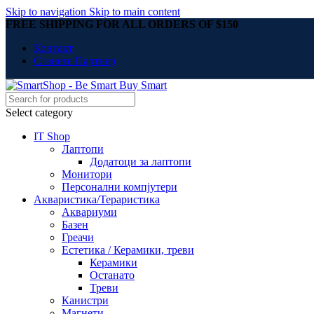
Skip to navigation
Skip to main content
FREE SHIPPING FOR ALL ORDERS OF $150
Контакт
Станете Партнер
Select category
IT Shop
Лаптопи
Додатоци за лаптопи
Монитори
Персонални компјутери
Акваристика/Тераристика
Аквариуми
Базен
Греачи
Естетика / Керамики, треви
Керамики
Останато
Треви
Канистри
Магнети