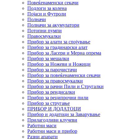
Повеќенаменски секачи
Подлоги за колена
Појаси и Футроли
Полначи
Полначи за акумулатори
Потопни пумпи
Правосмукалки
Прибор за алати за спојување
Прибор за градинарски алат
Прибор за Ласери и Мерна опрема
Прибор за мешалки
Прибор за Ножеви и Ножици
Прибор за парочистачи
Прибор за повеќенаменски секачи
Прибор за правосмукалки
Прибор за рачни Пили и Стругалки
Прибор за рендисалки
Прибор за реципрочни пили
Прибор за стругање
ПРИБОР И ДОДАТОЦИ
Прибор и додатоци за Заварување
Прилагодливи клучеви
Работни маси
Работни маси и прибор
Разни апарати