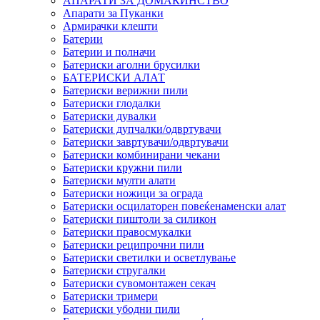
АПАРАТИ ЗА ДОМАЌИНСТВО
Апарати за Пуканки
Армирачки клешти
Батерии
Батерии и полначи
Батериски аголни брусилки
БАТЕРИСКИ АЛАТ
Батериски верижни пили
Батериски глодалки
Батериски дувалки
Батериски дупчалки/одвртувачи
Батериски завртувачи/одвртувачи
Батериски комбинирани чекани
Батериски кружни пили
Батериски мулти алати
Батериски ножици за ограда
Батериски осцилаторен повеќенаменски алат
Батериски пиштоли за силикон
Батериски правосмукалки
Батериски реципрочни пили
Батериски светилки и осветлување
Батериски стругалки
Батериски сувомонтажен секач
Батериски тримери
Батериски убодни пили