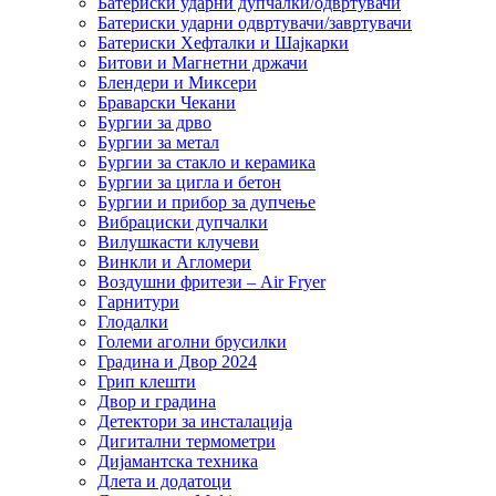
Батериски ударни дупчалки/одвртувачи
Батериски ударни одвртувачи/завртувачи
Батериски Хефталки и Шајкарки
Битови и Магнетни држачи
Блендери и Миксери
Браварски Чекани
Бургии за дрво
Бургии за метал
Бургии за стакло и керамика
Бургии за цигла и бетон
Бургии и прибор за дупчење
Вибрациски дупчалки
Вилушкасти клучеви
Винкли и Агломери
Воздушни фритези – Air Fryer
Гарнитури
Глодалки
Големи аголни брусилки
Градина и Двор 2024
Грип клешти
Двор и градина
Детектори за инсталација
Дигитални термометри
Дијамантска техника
Длета и додатоци