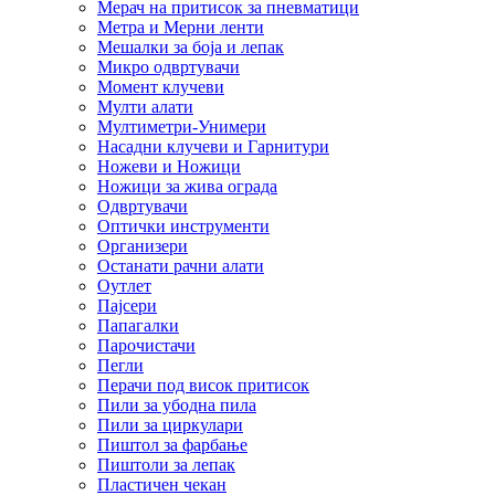
Мерач на притисок за пневматици
Метра и Мерни ленти
Мешалки за боја и лепак
Микро одвртувачи
Момент клучеви
Мулти алати
Мултиметри-Унимери
Насадни клучеви и Гарнитури
Ножеви и Ножици
Ножици за жива ограда
Одвртувачи
Оптички инструменти
Организери
Останати рачни алати
Оутлет
Пајсери
Папагалки
Парочистачи
Пегли
Перачи под висок притисок
Пили за убодна пила
Пили за циркулари
Пиштол за фарбање
Пиштоли за лепак
Пластичен чекан