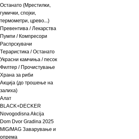
Останато (Мрестилки,
гумички, спојки,
термометри, црево...)
Превентива / Лекарства
Пумпи / Компресори
Распрскувачи
Тераристика / Останато
Украсни камчиња / песок
Филтер / Прочистување
Храна за риби
Акција (до трошење на
залиха)
Алат
BLACK+DECKER
Novogodisna Akcija
Dom Dvor Gradina 2025
MIG/MAG Заварување и
опрема