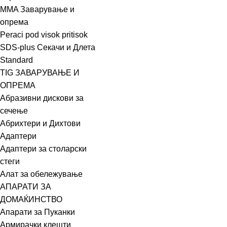
MMA Заварување и
опрема
Peraci pod visok pritisok
SDS-plus Секачи и Длета
Standard
TIG ЗАВАРУВАЊЕ И
ОПРЕМА
Абразивни дискови за
сечење
Абрихтери и Дихтови
Адаптери
Адаптери за столарски
стеги
Алат за обележување
АПАРАТИ ЗА
ДОМАЌИНСТВО
Апарати за Пуканки
Армирачки клешти