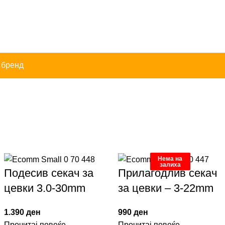
 бренд
Нема на
Нема на
Нема на
залиха
залиха
залиха
Подесив секач за
Прилагодлив секач
цевки 3.0-30mm
за цевки – 3-22mm
1.390
ден
990
ден
Прочитај повеќе
Прочитај повеќе