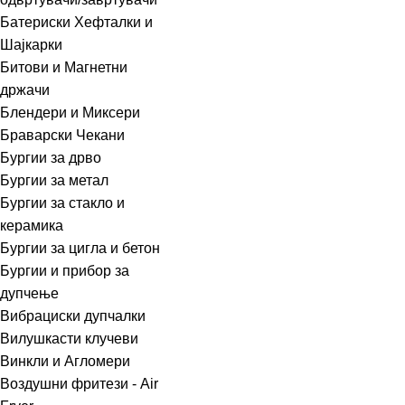
Батериски Хефталки и
Шајкарки
Битови и Магнетни
држачи
Блендери и Миксери
Браварски Чекани
Бургии за дрво
Бургии за метал
Бургии за стакло и
керамика
Бургии за цигла и бетон
Бургии и прибор за
дупчење
Вибрациски дупчалки
Вилушкасти клучеви
Винкли и Агломери
Воздушни фритези - Air