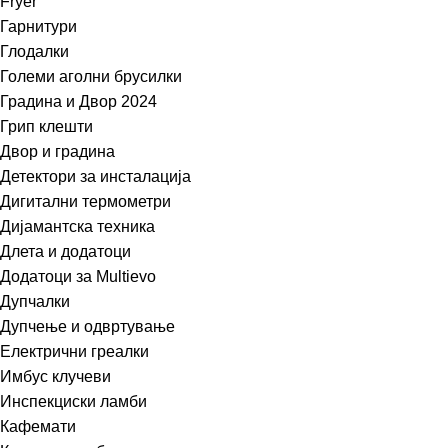
Fryer
Гарнитури
Глодалки
Големи аголни брусилки
Градина и Двор 2024
Грип клешти
Двор и градина
Детектори за инсталација
Дигитални термометри
Дијамантска техника
Длета и додатоци
Додатоци за Multievo
Дупчалки
Дупчење и одвртување
Електрични греалки
Имбус клучеви
Инспекциски ламби
Кафемати