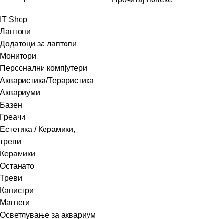
IT Shop
Лаптопи
Додатоци за лаптопи
Монитори
Персонални компјутери
Акваристика/Тераристика
Аквариуми
Базен
Греачи
Естетика / Керамики,
треви
Керамики
Останато
Треви
Канистри
Магнети
Осветлување за аквариум