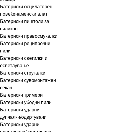
Батериски осцилаторен
повеќенаменски алат
Батериски пиштоли за
силикон
Батериски правосмукалки
Батериски реципрочни
пили
Батериски светилки и
осветлување
Батериски стругалки
Батериски сувомонтажен
секач
Батериски тримери
Батериски убодни пили
Батериски ударни
дупчалки/одвртувачи
Батериски ударни
одвртувачи/завртувачи