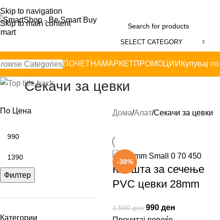
Skip to navigation
Skip to main content
SELECT CATEGORY
ПОЧЕТНА
МАРКЕТ
ПРОМОЦИИ
Купувај по
rowse Categories
Секачи за цевки
По Цена
Дома
Алат
Секачи за цевки
-38%
Клешта за сечење
Филтер
PVC цевки 28mm
990
ден
1.590
ден
Категории
Прочитај повеќе