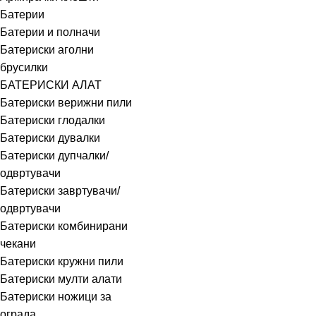
Батерии
Батерии и полначи
Батериски аголни
брусилки
БАТЕРИСКИ АЛАТ
Батериски верижни пили
Батериски глодалки
Батериски дувалки
Батериски дупчалки/
одвртувачи
Батериски завртувачи/
одвртувачи
Батериски комбинирани
чекани
Батериски кружни пили
Батериски мулти алати
Батериски ножици за
ограда