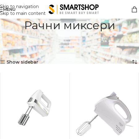
Skip to navigation
MENU
Skip to main content
Рачни миксери
Дома
Мали Апарати
Мали кујнски апарати
Миксери
Рачни миксери
Showing all 18 results
Show sidebar