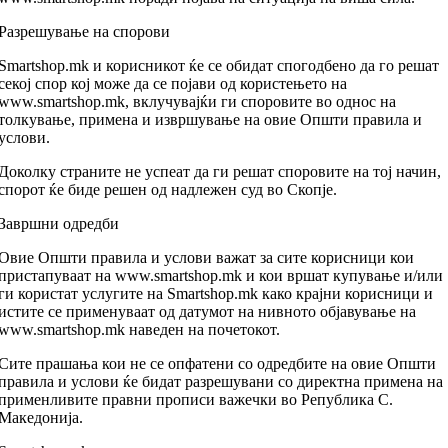
Разрешување на спорови
Smartshop.mk и корисникот ќе се обидат спогодбено да го решат
секој спор кој може да се појави од користењето на
www.smartshop.mk, вклучувајќи ги споровите во однос на
толкување, примена и извршување на овие Општи правила и
услови.
Доколку страните не успеат да ги решат споровите на тој начин,
спорот ќе биде решен од надлежен суд во Скопје.
Завршни одредби
Овие Општи правила и услови важат за сите корисници кои
пристапуваат на www.smartshop.mk и кои вршат купување и/или
ги користат услугите на Smartshop.mk како крајни корисници и
истите се применуваат од датумот на нивното објавување на
www.smartshop.mk наведен на почетокот.
Сите прашања кои не се опфатени со одредбите на овие Општи
правила и услови ќе бидат разрешувани со директна примена на
применливите правни прописи важечки во Република С.
Македонија.