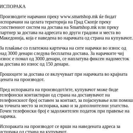
ИСПОРАКА
Производите нарачани преку www.smartshop.mk ќе бидат
испорачани на целата територија на Град Скопје преку
сопствениот систем на достава на Smartshop.mk или преку
партнер за достава на адресата во други градови и места во
Македонија, која е наведена во нарачката од страна на купувачот.
За плаќање со платежна картичка на сите нарачки во износ од
над 3000 денари следува бесплатна достава. За нарачките чиј
износ е помал од 3000 денари, се наплатува фиксен надоместок
за достава во износ од 150 денари.
Трошоците за достава се вклучуваат при нарачката во крајната
цената на производот.
Пред испораката на производот/ите, купувачот може биде
телефонски контактиран од страна на доставувачот на
телефонскиот број оставен за контакт, за појаснување или помош
за точната место за испорака, како и за дополнителни упатства.
Точен телефонски број е задолжителен податок при правење на
нарачка.
Испораката на производот се врши на наведената адреса за
испорака од страна на купувачот.