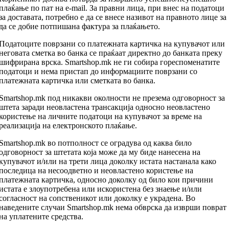
плаќање по пат на e-mail. За правни лица, при внес на податоци
за доставата, потребно е да се внесе називот на правното лице за
да се добие потпишана фактура за плаќањето.
Податоците поврзани со платежната картичка на купувачот или
неговата сметка во банка се праќаат директно до банката преку
шифрирана врска. Smartshop.mk не ги собира гореспоменатите
податоци и нема пристап до информациите поврзани со
платежната картичка или сметката во банка.
Smartshop.mk под никакви околности не презема одговорност за
штета заради неовластена трансакција односно неовластено
користење на личните податоци на купувачот за време на
реализација на електронското плаќање.
Smartshop.mk во потполност се оградува од каква било
одговорност за штетата која може да му биде нанесена на
купувачот и/или на трети лица доколку истата настанала како
последица на несоодветно и неовластено користење на
платежната картичка, односно доколку од било кои причини
истата е злоупотребена или искористена без знаење и/или
согласност на сопственикот или доколку е украдена. Во
наведените случаи Smartshop.mk нема обврска да изврши поврат
на уплатените средства.