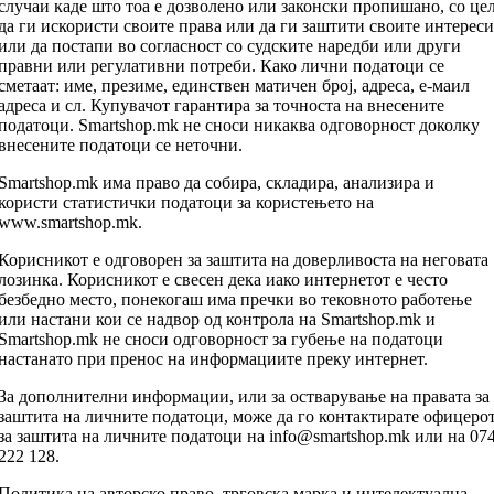
случаи каде што тоа е дозволено или законски пропишано, со це
да ги искористи своите права или да ги заштити своите интереси
или да постапи во согласност со судските наредби или други
правни или регулативни потреби. Како лични податоци се
сметаат: име, презиме, единствен матичен број, адреса, е-маил
адреса и сл. Купувачот гарантира за точноста на внесените
податоци. Smartshop.mk не сноси никаква одговорност доколку
внесените податоци се неточни.
Smartshop.mk има право да собира, складира, анализира и
користи статистички податоци за користењето на
www.smartshop.mk.
Корисникот е одговорен за заштита на доверливоста на неговата
лозинка. Корисникот е свесен дека иако интернетот е често
безбедно место, понекогаш има пречки во тековното работење
или настани кои се надвор од контрола на Smartshop.mk и
Smartshop.mk не сноси одговорност за губење на податоци
настанато при пренос на информациите преку интернет.
За дополнителни информации, или за остварување на правата за
заштита на личните податоци, може да го контактирате офицеро
за заштита на личните податоци на info@smartshop.mk или на 07
222 128.
Политика на авторско право, трговска марка и интелектуална