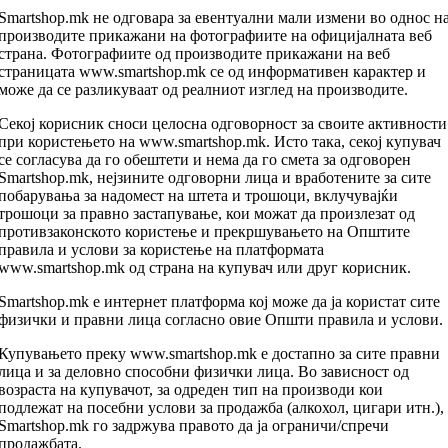
Smartshop.mk не одговара за евентуални мали измени во однос н
производите прикажани на фотографиите на официјалната веб
страна. Фотографиите од производите прикажани на веб
страницата www.smartshop.mk се од информативен карактер и
може да се разликуваат од реалниот изглед на производите.
Секој корисник сноси целосна одговорност за своите активности
при користењето на www.smartshop.mk. Исто така, секој купувач
се согласува да го обештети и нема да го смета за одговорен
Smartshop.mk, нејзините одговорни лица и вработените за сите
побарувања за надомест на штета и трошоци, вклучувајќи
трошоци за правно застапување, кои можат да произлезат од
противзаконското користење и прекршувањето на Општите
правила и услови за користење на платформата
www.smartshop.mk од страна на купувач или друг корисник.
Smartshop.mk е интернет платформа кој може да ја користат сите
физички и правни лица согласно овие Општи правила и услови.
Купувањето преку www.smartshop.mk е достапно за сите правни
лица и за деловно способни физички лица. Во зависност од
возраста на купувачот, за одреден тип на производи кои
подлежат на посебни услови за продажба (алкохол, цигари итн.),
Smartshop.mk го задржува правото да ја ограничи/спречи
продажбата.