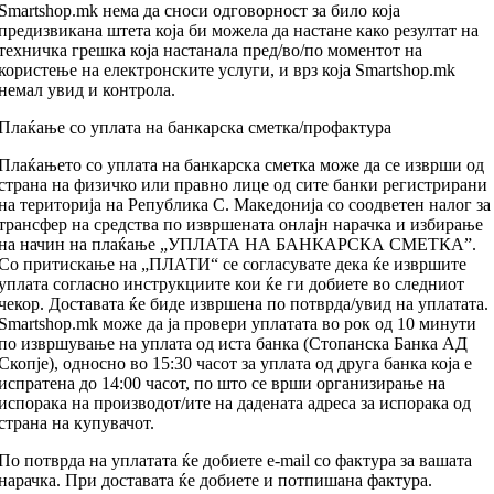
Smartshop.mk нема да сноси одговорност за било која
предизвикана штета која би можела да настане како резултат на
техничка грешка која настанала пред/во/по моментот на
користење на електронските услуги, и врз која Smartshop.mk
немал увид и контрола.
Плаќање со уплата на банкарска сметка/профактура
Плаќањето со уплата на банкарска сметка може да се изврши од
страна на физичко или правно лице од сите банки регистрирани
на територија на Република С. Македонија со соодветен налог за
трансфер нa средства по извршената онлајн нарачка и избирање
на начин на плаќање „УПЛАТА НА БАНКАРСКА СМЕТКА”.
Со притискање на „ПЛАТИ“ се согласувате дека ќе извршите
уплата согласно инструкциите кои ќе ги добиете во следниот
чекор. Доставата ќе биде извршена по потврда/увид на уплатата.
Smartshop.mk може да ја провери уплатата во рок од 10 минути
по извршување на уплата од иста банка (Стопанска Банка АД
Скопје), односно во 15:30 часот за уплата од друга банка која е
испратена до 14:00 часот, по што се врши организирање на
испорака на производот/ите на дадената адреса за испорака од
страна на купувачот.
По потврда на уплатата ќе добиете e-mail со фактура за вашата
нарачка. При доставата ќе добиете и потпишана фактура.