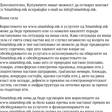
Дополнително, Купувачите имаат можност да остварат контакт
со Smartshop.mk испраќајќи e-mail на info@smartshop.mk.
Виша сила
Користењето на www.smartshop.mk и услугите од Smartshop.mk
може да биде прекинато или со намален квалитет поради
настанување на ситуација на виша сила. Како ситуација на виша
сила се смета секој настан кој се случил независно од волјата на
Smartshop.mk и чие настапување не можело да биде предвидено
ниту спречено, при што таквиот настан влијае на
обезбедувањето на услугата и исполнувањето на обврските на
Smartshop.mk и обезбедувањето на користењето на
www.smartshop.mk, како што се природни настани (поплави,
пожари, атмосферски електрични празнења, епидемии итн.)
општествени настани (штрајкови, граѓански немири, блокади,
војна, вонредна состојба, кризна состојба итн.), акти на јавна
власт или испади, дефекти и прекини на електроенергетскиот
систем, системи и инфраструктура на оптички врски за пренос
на податоци итн.
Smartshop.mk нема да биде одговорен кон корисниците на
www.smartshop.mk за било каква пречка или настанат прекин во
обезбедувањето на услугите и функционирањето на
www.smartshop.mk поради појава на ситуација на виша сила.