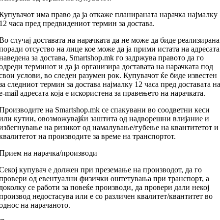
Купувачот има право да ја откаже планираната нарачка најмалку
12 часа пред предвидениот термин за достава.
Во случај доставата на нарачката да не може да биде реализирана
поради отсуство на лице кое може да ја прими истата на адресата
наведена за достава, Smartshop.mk го задржува правото да го
одреди терминот и да ја организира доставата на нарачката под
свои услови, во следен разумен рок. Купувачот ќе биде известен
за следниот термин за достава најмалку 12 часа пред доставата н
e-mail адресата која е искористена за правењето на нарачката.
Производите на Smartshop.mk се спакувани во соодветни кеси
или кутии, овозможувајќи заштита од надворешни влијание и
избегнување на ризикот од намалување/губење на квантитетот и
квалитетот на производите за време на транспортот.
Прием на нарачка/производи
Секој купувач е должен при преземање на производот, да го
провери од евентуални физички оштетувања при транспорт, а
доколку се работи за повеќе производи, да провери дали некој
производ недостасува или е со различен квалитет/квантитет во
однос на нарачаното.