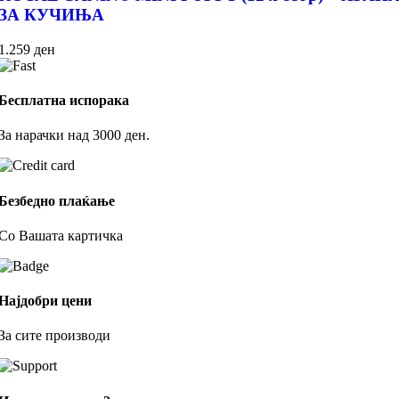
ЗА КУЧИЊА
1.259
ден
Бесплатна испорака
За нарачки над 3000 ден.
Безбедно плаќање
Со Вашата картичка
Најдобри цени
За сите производи