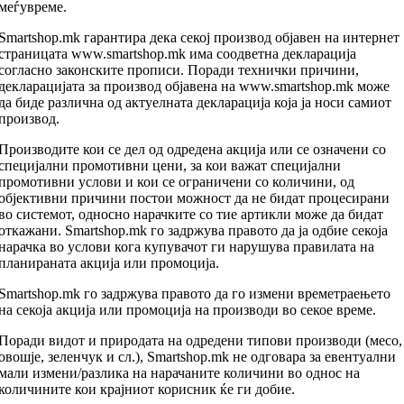
меѓувреме.
Smartshop.mk гарантира дека секој производ објавен на интернет
страницата www.smartshop.mk има соодветна декларација
согласно законските прописи. Поради технички причини,
декларацијата за производ објавена на www.smartshop.mk може
да биде различна од актуелната декларација која ја носи самиот
производ.
Производите кои се дел од одредена акција или се означени со
специјални промотивни цени, за кои важат специјални
промотивни услови и кои се ограничени со количини, од
објективни причини постои можност да не бидат процесирани
во системот, односно нарачките со тие артикли може да бидат
откажани. Smartshop.mk го задржува правото да ја одбие секоја
нарачка во услови кога купувачот ги нарушува правилата на
планираната акција или промоција.
Smartshop.mk го задржува правото да го измени времетраењето
на секоја акција или промоција на производи во секое време.
Поради видот и природата на одредени типови производи (месо,
овошје, зеленчук и сл.), Smartshop.mk не одговара за евентуални
мали измени/разлика на нарачаните количини во однос на
количините кои крајниот корисник ќе ги добие.