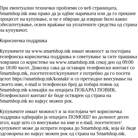
При евентуални технички проблеми со веб страницата,
Smartshop.mk има право да ја одбие нарачката или да го прекине
процесот на купување, и не е обврзан да изврши било какво
обесштетување, освен враќање на уплатените средства од страна
на купувачот.
Корисничка поддршка
Купувачите на www.smartshop.mk имаат можност за постојана
телефонска корисничка поддршка и советување за сите прашања
поврзани со користење на www.smartshop.mk секој ден од 09:00
до 18:00 часот. Доколку сака да оставари телефонски контакт со
Smartshop.mk, посетителот/купувачот е потребно да го посети
делот https://smartshop.mk/kontakt/ и со претходно внесување на
своето име, e-mail и телефонски број да побара повик од
Smartshop.mk кликајќи на опцијата ПОБАРАЈ ПОВИК.
Телефонскиот контакт ќе биде остварен од страна на
Smartshop.mk во најкус можен рок.
Купувачите имаат можност и за постојана чет корисничка
поддршка одбирајќи ја опцијата ПОМОШ? во долниот десен
агол, каде што со внесување на име и e-mail, посетителот/
купувачот може да испрати порака до Smartshop.mk, која ќе биде
одговорена во најкус можен рок од страна на Smartshop.mk.