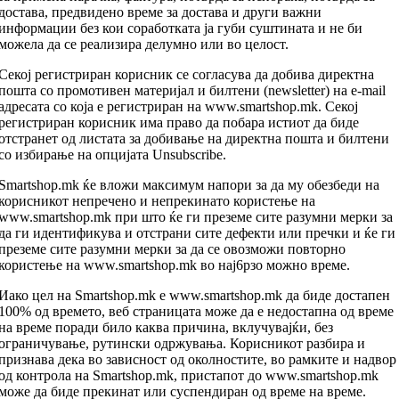
достава, предвидено време за достава и други важни
информации без кои соработката ја губи суштината и не би
можела да се реализира делумно или во целост.
Секој регистриран корисник се согласува да добива директна
пошта со промотивен материјал и билтени (newsletter) на e-mail
адресата со која е регистриран на www.smartshop.mk. Секој
регистриран корисник има право да побара истиот да биде
отстранет од листата за добивање на директна пошта и билтени
со избирање на опцијата Unsubscribe.
Smartshop.mk ќе вложи максимум напори за да му обезбеди на
корисникот непречено и непрекинато користење на
www.smartshop.mk при што ќе ги преземе сите разумни мерки за
да ги идентификува и отстрани сите дефекти или пречки и ќе ги
преземе сите разумни мерки за да се овозможи повторно
користење на www.smartshop.mk во нај6рзо можно време.
Иако цел на Smartshop.mk е www.smartshop.mk да биде достапен
100% од времето, веб страницата може да е недостапна од време
на време поради било каква причина, вклучувајќи, без
ограничување, рутински одржувања. Корисникот разбира и
признава дека во зависност од околностите, во рамките и надвор
од контрола на Smartshop.mk, пристапот до www.smartshop.mk
може да биде прекинат или суспендиран од време на време.