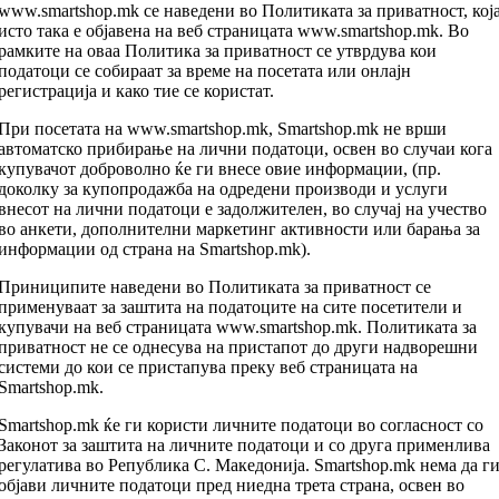
www.smartshop.mk се наведени во Политиката за приватност, кој
исто така е објавена на веб страницата www.smartshop.mk. Во
рамките на оваа Политика за приватност се утврдува кои
податоци се собираат за време на посетата или онлајн
регистрација и како тие се користат.
При посетата на www.smartshop.mk, Smartshop.mk не врши
автоматско прибирање на лични податоци, освен во случаи кога
купувачот доброволно ќе ги внесе овие информации, (пр.
доколку за купопродажба на одредени производи и услуги
внесот на лични податоци е задолжителен, во случај на учество
во анкети, дополнителни маркетинг активности или барања за
информации од страна на Smartshop.mk).
Приниципите наведени во Политиката за приватност се
применуваат за заштита на податоците на сите посетители и
купувачи на веб страницата www.smartshop.mk. Политиката за
приватност не се однесува на пристапот до други надворешни
системи до кои се пристапува преку веб страницатa на
Smartshop.mk.
Smartshop.mk ќе ги користи личните податоци во согласност со
Законот за заштита на личните податоци и со друга применлива
регулатива во Република С. Македонија. Smartshop.mk нема да г
објави личните податоци пред ниедна трета страна, освен во