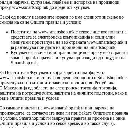
онлајн нарачка, купување, плаќање и испорака нa производи
преку www.smartshop.mk до крајниот купувач.
Секој од подолу наведените изрази го има следното значење во
смисла на овие Општи правила и услови:
Посетител на www.smartshop.mk е секое лице кое по пат на
средствата за електронска комуникација и социјални
медиуими пристапува на веб страната www.smartshop.mk и
ја разгледува понудата на производи на Smartshop.mk;
Купувач е физичко или правно лице кое преку веб страната
smartshop.mk нарачува и купува производи од понудата на
Smartshop.mk.
За Посетителот/Купувачот кој ја користи платформата
www.smartshop.mk и стапува во деловен однос со Smartshop.mk с
применуваат позитивните законски прописи во Република
С.Македонија од областа на електронска трговија, трговија,
заштита на потрошувачите, заштита на личните податоци, како и
овие Општи правила и услови.
Со самиот пристап на www.smartshop.mk и при нарачка на
производите, се согласувате дека ги прифаќате Општите правила
и услови. Smartshop.mk ги задржува правата за промена на овие
Општи правила и услови во секое време, а во таков случај,