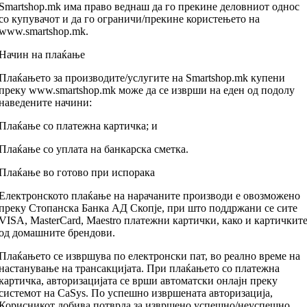
Smartshop.mk има право веднаш да го прекине деловниот однос
со купувачот и да го ограничи/прекине користењето на
www.smartshop.mk.
Начин на плаќање
Плаќањето за производите/услугите на Smartshop.mk купени
преку www.smartshop.mk може да се изврши на еден од подолу
наведените начини:
Плаќање со платежна картичка; и
Плаќање со уплата на банкарска сметка.
Плаќање во готово при испорака
Електронското плаќање на нарачаните производи е овозможено
преку Стопанска Банка АД Скопје, при што поддржани се сите
VISA, MasterCard, Maestro платежни картички, како и картичкит
од домашните брендови.
Плаќањето се извршува по електронски пат, во реално време на
настанување на трансакцијата. При плаќањето со платежна
картичка, авторизацијата се врши автоматски онлајн преку
системот на CaSys. По успешно извршената авторизација,
Корисникот добива потврда за извршено успешно/неуспешно