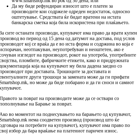
www.smartshop.mk во рок од 30 дена; или
Да му биде рефундиран износот што е платен за
производите кои содржеле одреден недостаток, односно
оштетување. Средствата ќе бидат вратени на истата
банкарска сметка која била искористена при плаќањето.
За сите останати производи, купувачот има право да врати купен
производ во период од 15 дена од датумот на достава, под услов
производот кој се враќа да е во иста форма и содржина во која е
испорачан, неотпакуван, неупотребуван и неоштетен, ако е
сочуван изгледот на производот, рокот на употреба, употребните
својства, пломбите, фабричките етикети, како и придружната
документација која на купувачот му била дадена заедно со
производот при доставата. Трошоците за доставата и
евентуалните други трошоци за замената може да ги прифати
Smartshop.mk, но може да биде побарано и да ги сноси и самиот
купувачот.
Правото за поврат на производите може да се оствари со
пополнување на Барање за поврат.
Ако во моментот на поднесувањето на барањето од купувачот,
Smartshop.mk нема соодветен производ (производ што ќе
одговара на потребите на купувачот), купувачот има право по
свој избор да бара враќање на платениот паричен износ.