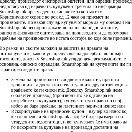
Доколку производот е испорачан оштетен, или одреден производ
недостасува од нарачката, купувачот треба да го информира
Smartshop.mk преку еден од каналите за контакт со
Корисничкиот сервис во рок од 12 часа од приемот на
производите. Во ваков случај, купувачот мора да му обезбеди на
Smartshop.mk неспорни докази во однос на недостатоците,
односно физичките оштетувања на производите и да овозможи
враќање на производите во истата состојба во која биле примени
Во рамки на своите заложби за заштита на правата на
потрошувачите, како и унапредување на довербата во онлајн
трговијата, доколку Smartshop.mk утврди дека рекламацијата е
основана, односно оправдана, Smartshop.mk на купувачите им ги
гарантира следните права:
Замена на производи со соодветен квалитет, при што
трошоците за доставата и евентуалните други трошоци за
враќањето ќе ги сноси mk. Доколку Smartshop.mk нема
соодветен производ (производ што ќе одговара на
потребите на купувачот), купувачот има право по свој
избор да бара враќање на платениот паричен износ; или
Искористување на вредносен купон – ваучер во износ кој
ќе го определи Smartshop.mk а кој ќе биде сразмерен на
утврдените недостатоци, и кој купувачот ќе има право да
го искористи за купување на производи достапни на