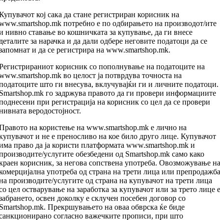
Купувачот кој сака да стане регистриран корисник на
www.smartshop.mk потребно е по одбирањето на производот/ите
и нивно ставање во кошничката за купување, да ги внесе
деталите за нарачка и да дали одбере неговите податоци да се
запомнат и да се регистрира на www.smartshop.mk.
Регистрираниот корисник со пополнување на податоците на
www.smartshop.mk во целост ја потврдува точноста на
податоците што ги внесува, вклучувајќи ги и личните податоци.
Smartshop.mk го задржува правото да ги провери информациите
поднесени при регистрација на корисник со цел да се провери
нивната веродостојност.
Правото на користење на www.smartshop.mk е лично на
купувачот и не е преносливо на кое било друго лице. Купувачот
има право да ја користи платформата www.smartshop.mk и
производите/услугите обезбедени од Smartshop.mk само како
краен корисник, за негова сопствена употреба. Овозможување н
комерцијална употреба од страна на трети лица или препродажб
на производите/услугите од страна на купувачот на трети лица
со цел остварување на заработка за купувачот или за трето лице 
забрането, освен доколку е склучен посебен договор со
Smartshop.mk. Прекршувањето на оваа обврска ќе биде
санкционирано согласно важечките прописи, при што