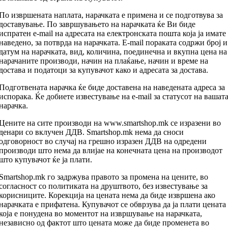
По извршената наплата, нарачката е примена и се подготвува за
доставување. По завршувањето на нарачката ќе Ви биде
испратен e-mail на адресата на електронската пошта која ја имате
наведено, за потврда на нарачката. E-mail пораката содржи број и
датум на нарачката, вид, количина, поединечна и вкупна цена на
нарачаните производи, начин на плаќање, начин и време на
достава и податоци за купувачот како и адресата за достава.
Подготвената нарачка ќе биде доставена на наведената адреса за
испорака. Ќе добиете известување на e-mail за статусот на вашат
нарачка.
Цените на сите производи на www.smartshop.mk се изразени во
денари со вклучен ДДВ. Smartshop.mk нема да сноси
одговорност во случај на грешно изразен ДДВ на одредени
производи што нема да влијае на конечната цена на производот
што купувачот ќе ја плати.
Smartshop.mk го задржува правото за промена на цените, во
согласност со политиката на друштвото, без известување за
корисниците. Корекција на цената нема да биде извршена ако
нарачката е прифатена. Купувачот се обврзува да ја плати цената
која е понудена во моментот на извршување на нарачката,
независно од фактот што цената може да биде променета во