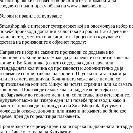
Smartshop.mk ќе ги извести корисниците за промената на
соодветен начин преку објава на www.smartshop.mk.
Услови и правила за купување
Smartshop.mk е интернет супермаркет кој ви овозможува избор н
повеќе производи достапни за достава во рок од 1 до 3 дена во
зависност од местото и локацијата. Процесот за купување и
достава на производите е објаснет подолу:
Направете избор на саканите производи со додавање во
кошничката. Количината може да ја одредите со притискање на
копчето Во Кошничка (со што се додава едно парче или
стандардната количина од производот) и дополнително да ја
зголемите со пристикање на копчето Плус на истата страница
или во самата кошничка. Количината може да се намали со
притискање на копчето Минус на истата страница или во самата
кошничка. Производите може да ги најдете користејќи го
пребарувачот во горното мени или со листање низ категориите.
Купувачот може да избере еден или повеќе производи, како и
пакет на производи од понудата на Smartshop.mk. Купувачот
може да ја откаже, дополни или измени нарачката во било кое
време, пред да го реализира плаќањето.
Производот/те се резервирани за испорака по добиената потврда
за плаќање од страна на Купувачот.