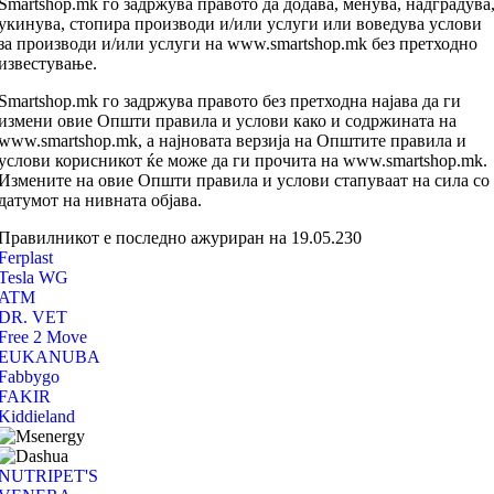
Smartshop.mk го задржува правото да додава, менува, надградува
укинува, стопира производи и/или услуги или воведува услови
за производи и/или услуги на www.smartshop.mk без претходно
известување.
Smartshop.mk го задржува правото без претходна најава да ги
измени овие Општи правила и услови како и содржината на
www.smartshop.mk, а најновата верзија на Општите правила и
услови корисникот ќе може да ги прочита на www.smartshop.mk.
Измените на овие Општи правила и услови стапуваат на сила со
датумот на нивната објава.
Правилникот е последно ажуриран на 19.05.230
Ferplast
Tesla WG
ATM
DR. VET
Free 2 Move
EUKANUBA
Fabbygo
FAKIR
Kiddieland
NUTRIPET'S