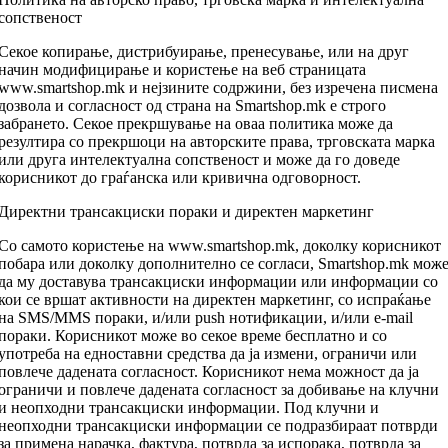
сопственост
Секое копирање, дистрибуирање, пренесување, или на друг
начин модифицирање и користење на веб страницата
www.smartshop.mk и нејзините содржини, без изречена писмена
дозвола и согласност од страна на Smartshop.mk е строго
забрането. Секое прекршување на оваа политика може да
резултира со прекршоци на авторските права, трговската марка
или друга интелектуална сопственост и може да го доведе
корисникот до граѓанска или кривична одговорност.
Директни трансакциски пораки и директен маркетинг
Со самото користење на www.smartshop.mk, доколку корисникот
побара или доколку дополнително се согласи, Smartshop.mk мож
да му доставува трансакциски информации или информации со
кои се вршат активности на директен маркетинг, со испраќање
на SMS/MMS пораки, и/или push нотификации, и/или e-mail
пораки. Корисникот може во секое време бесплатно и со
употреба на едноставни средства да ја измени, ограничи или
повлече дадената согласност. Корисникот нема можност да ја
ограничи и повлече дадената согласност за добивање на клучни
и неопходни трансакциски информации. Под клучни и
неопходни трансакциски информации се подразбираат потврди
за примена нарачка, фактура, потврда за испорака, потврда за