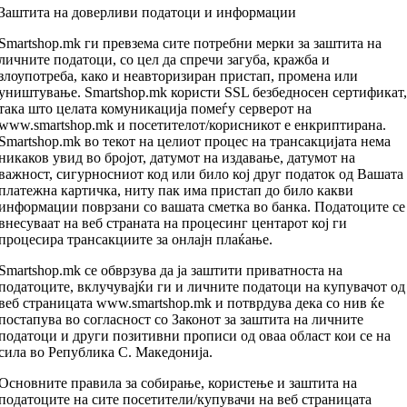
Заштита на доверливи податоци и информации
Smartshop.mk ги превзема сите потребни мерки за заштита на
личните податоци, со цел да спречи загуба, кражба и
злоупотреба, како и неавторизиран пристап, промена или
уништување. Smartshop.mk користи SSL безбедносен сертификат,
така што целата комуникација помеѓу серверот на
www.smartshop.mk и посетителот/корисникот е енкриптирана.
Smartshop.mk во текот на целиот процес на трансакцијата нема
никаков увид во бројот, датумот на издавање, датумот на
важност, сигурносниот код или било кој друг податок од Вашата
платежна картичка, ниту пак има пристап до било какви
информации поврзани со вашата сметка во банка. Податоците се
внесуваат на веб страната на процесинг центарот кој ги
процесира трансакциите за онлајн плаќање.
Smartshop.mk се обврзува да ја заштити приватноста на
податоците, вклучувајќи ги и личните податоци на купувачот од
веб страницата www.smartshop.mk и потврдува дека со нив ќе
постапува во согласност со Законот за заштита на личните
податоци и други позитивни прописи од оваа област кои се на
сила во Република С. Македонија.
Основните правила за собирање, користење и заштита на
податоците на сите посетители/купувачи на веб страницата