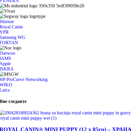
VENERA
Hisense
Royal Canin
YPR
Samsung WG
FORTAN
Daewoo
IAMS
Apple
ISKRA
HP ProCurve Networking
WIKO
Laica
Вие гледавте
ROYAL CANIN® MINI PUPPY (12 х 85гр) – ХРАН