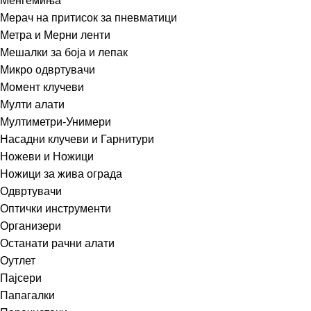
Менгемиња
Мерач на притисок за пневматици
Метра и Мерни ленти
Мешалки за боја и лепак
Микро одвртувачи
Момент клучеви
Мулти алати
Мултиметри-Унимери
Насадни клучеви и Гарнитури
Ножеви и Ножици
Ножици за жива ограда
Одвртувачи
Оптички инструменти
Организери
Останати рачни алати
Оутлет
Пајсери
Папагалки