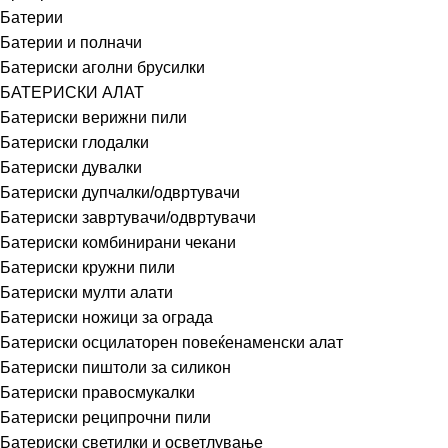
Батерии
Батерии и полначи
Батериски аголни брусилки
БАТЕРИСКИ АЛАТ
Батериски верижни пили
Батериски глодалки
Батериски дувалки
Батериски дупчалки/одвртувачи
Батериски завртувачи/одвртувачи
Батериски комбинирани чекани
Батериски кружни пили
Батериски мулти алати
Батериски ножици за ограда
Батериски осцилаторен повеќенаменски алат
Батериски пиштоли за силикон
Батериски правосмукалки
Батериски реципрочни пили
Батериски светилки и осветлување