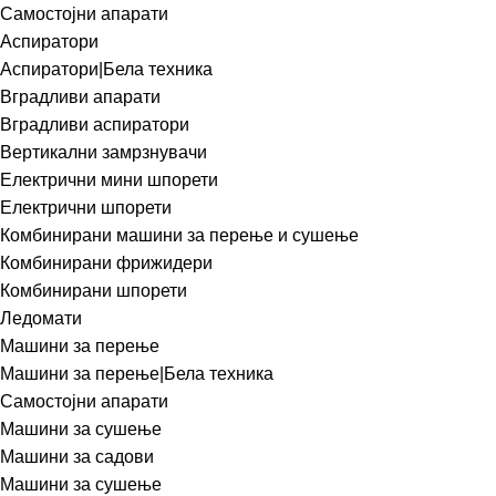
Самостојни апарати
Аспиратори
Аспиратори|Бела техника
Вградливи апарати
Вградливи аспиратори
Вертикални замрзнувачи
Електрични мини шпорети
Електрични шпорети
Комбинирани машини за перење и сушење
Комбинирани фрижидери
Комбинирани шпорети
Ледомати
Машини за перење
Машини за перење|Бела техника
Самостојни апарати
Машини за сушење
Машини за садови
Машини за сушење