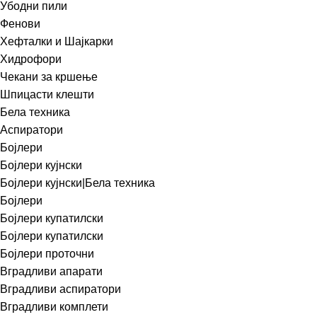
Убодни пили
Фенови
Хефталки и Шајкарки
Хидрофори
Чекани за кршење
Шпицасти клешти
Бела техника
Аспиратори
Бојлери
Бојлери кујнски
Бојлери кујнски|Бела техника
Бојлери
Бојлери купатилски
Бојлери купатилски
Бојлери проточни
Вградливи апарати
Вградливи аспиратори
Вградливи комплети