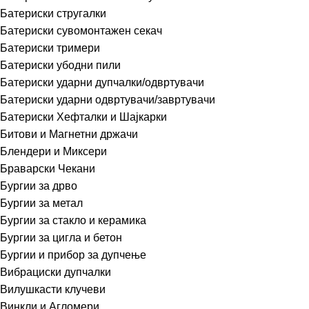
Батериски стругалки
Батериски сувомонтажен секач
Батериски тримери
Батериски убодни пили
Батериски ударни дупчалки/одвртувачи
Батериски ударни одвртувачи/завртувачи
Батериски Хефталки и Шајкарки
Битови и Магнетни држачи
Блендери и Миксери
Браварски Чекани
Бургии за дрво
Бургии за метал
Бургии за стакло и керамика
Бургии за цигла и бетон
Бургии и прибор за дупчење
Вибрациски дупчалки
Вилушкасти клучеви
Винкли и Агломери