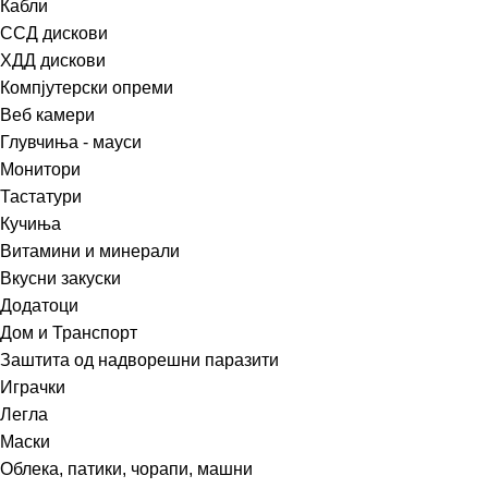
Кабли
ССД дискови
ХДД дискови
Компјутерски опреми
Веб камери
Глувчиња - мауси
Монитори
Тастатури
Кучиња
Витамини и минерали
Вкусни закуски
Додатоци
Дом и Транспорт
Заштита од надворешни паразити
Играчки
Легла
Маски
Облека, патики, чорапи, машни