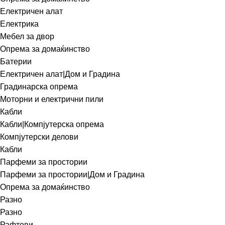
Електричен алат
Електрика
Мебел за двор
Опрема за домаќинство
Батерии
Електричен алат|Дом и Градина
Градинарска опрема
Моторни и електрични пили
Кабли
Кабли|Компјутерска опрема
Компјутерски делови
Кабли
Парфеми за простории
Парфеми за простории|Дом и Градина
Опрема за домаќинство
Разно
Разно
Рафтови