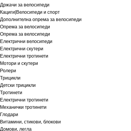
Држачи за велосипеди
Кациги|Велосипеди и спорт
Дополнителна опрема за велосипеди
Опрема за велосипеди
Опрема за велосипеди
Електрични велосипеди
Електрични скутери
Електрични тротинети
Мотори и скутери
Ролери
Трицикли
Детски трицикли
Тротинети
Електрични тротинети
Механички тротинети
Глодари
Витамини, стикови, блокови
Домови, легла