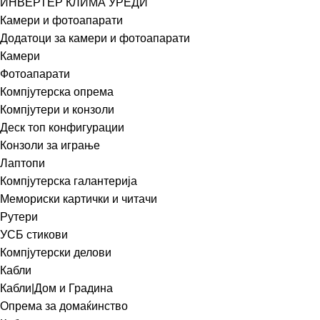
ИНВЕРТЕР КЛИМА УРЕДИ
Камери и фотоапарати
Додатоци за камери и фотоапарати
Камери
Фотоапарати
Компјутерска опрема
Компјутери и конзоли
Деск топ конфигурации
Конзоли за играње
Лаптопи
Компјутерска галантерија
Мемориски картички и читачи
Рутери
УСБ стикови
Компјутерски делови
Кабли
Кабли|Дом и Градина
Опрема за домаќинство