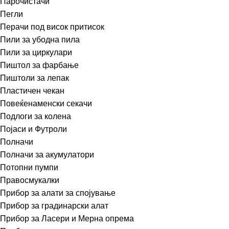
Парочистачи
Пегли
Перачи под висок притисок
Пили за убодна пила
Пили за циркулари
Пиштол за фарбање
Пиштоли за лепак
Пластичен чекан
Повеќенаменски секачи
Подлоги за колена
Појаси и Футроли
Полначи
Полначи за акумулатори
Потопни пумпи
Правосмукалки
Прибор за алати за спојување
Прибор за градинарски алат
Прибор за Ласери и Мерна опрема