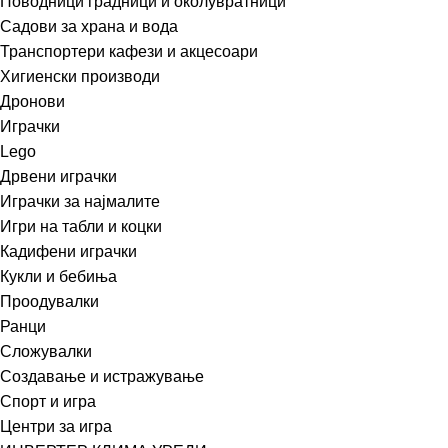
Поводници градници и околувратници
Садови за храна и вода
Транспортери кафези и акцесоари
Хигиенски производи
Дронови
Играчки
Lego
Дрвени играчки
Играчки за најмалите
Игри на табли и коцки
Кадифени играчки
Кукли и бебиња
Проодувалки
Ранци
Сложувалки
Создавање и истражување
Спорт и игра
Центри за игра