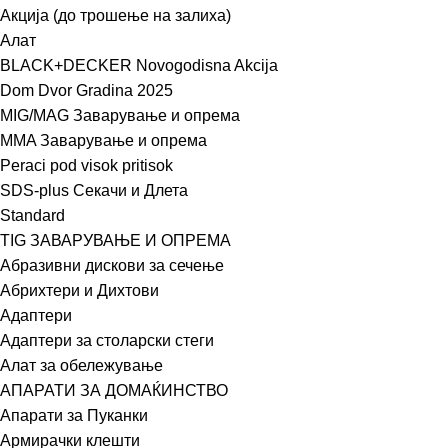
Акција (до трошење на залиха)
Алат
BLACK+DECKER Novogodisna Akcija
Dom Dvor Gradina 2025
MIG/MAG Заварување и опрема
MMA Заварување и опрема
Peraci pod visok pritisok
SDS-plus Секачи и Длета
Standard
TIG ЗАВАРУВАЊЕ И ОПРЕМА
Абразивни дискови за сечење
Абрихтери и Дихтови
Адаптери
Адаптери за столарски стеги
Алат за обележување
АПАРАТИ ЗА ДОМАЌИНСТВО
Апарати за Пуканки
Армирачки клешти