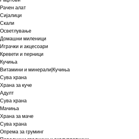
Рачен алат
Сијалици
Скали
Осветлување
Домашни миленици
Играчки и акцесоари
Кревети и перници
Кучиња
Витамини и минерали|Кучиња
Сува храна
Храна за куче
Адулт
Сува храна
Мачиња
Храна за маче
Сува храна
Опрема за груминг