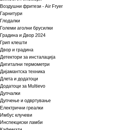
Воздушни фритези - Air Fryer
Гарнитури
Глодалки
Големи аголни брусилки
Градина и Двор 2024
Грип клешти
Двор и градина
Детектори за инсталација
Дигитални термометри
Дијамантска техника
Длета и додатоци
Додатоци за Multievo
Дупчалки
Дупчење и одвртување
Електрични греалки
Имбус клучеви
Инспекциски ламби
Кафемати