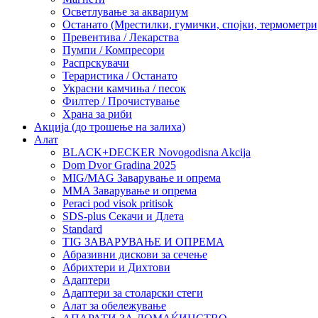
Осветлување за аквариум
Останато (Мрестилки, гумички, спојки, термометр
Превентива / Лекарства
Пумпи / Компресори
Распрскувачи
Тераристика / Останато
Украсни камчиња / песок
Филтер / Прочистување
Храна за риби
Акција (до трошење на залиха)
Алат
BLACK+DECKER Novogodisna Akcija
Dom Dvor Gradina 2025
MIG/MAG Заварување и опрема
MMA Заварување и опрема
Peraci pod visok pritisok
SDS-plus Секачи и Длета
Standard
TIG ЗАВАРУВАЊЕ И ОПРЕМА
Абразивни дискови за сечење
Абрихтери и Дихтови
Адаптери
Адаптери за столарски стеги
Алат за обележување