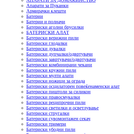
АПАРАТИ ЗА ДОМАЌИНСТВО
Апарати за Пуканки
Армирачки клешти
Батерии
Батерии и полначи
Батериски аголни брусилки
БАТЕРИСКИ АЛАТ
Батериски верижни пили
Батериски глодалки
Батериски дувалки
Батериски дупчалки/одвртувачи
Батериски завртувачи/одвртувачи
Батериски комбинирани чекани
Батериски кружни пили
Батериски мулти алати
Батериски ножици за ограда
Батериски осцилаторен повеќенаменски алат
Батериски пиштоли за силикон
Батериски правосмукалки
Батериски реципрочни пили
Батериски светилки и осветлување
Батериски стругалки
Батериски сувомонтажен секач
Батериски тримери
Батериски убодни пили