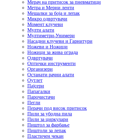
Мерач на притисок за пневматици
Метра и Мерни ленти
Мешалки за боја и лепак
Микро одвртувачи
Момент клучеви
Мулти алати
Мултиметри-Унимери
Насадни клучеви и Гарнитури
Ножеви и Ножици
Ножици за жива ограда
Одвртувачи
Оптички инструменти
Организери
Останати рачни алати
Оутлет
Пајсери
Папагалки
Парочистачи
Пегли
Перачи под висок притисок
Пили за убодна пила
Пили за циркулари
Пиштол за фарбање
Пиштоли за лепак
Пластичен чекан