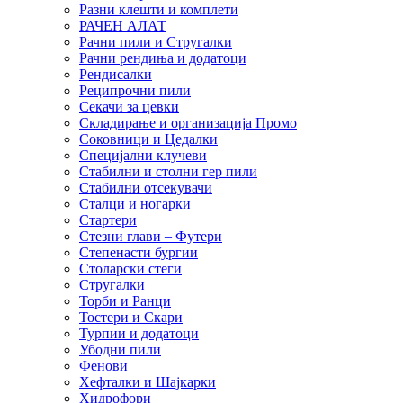
Разни клешти и комплети
РАЧЕН АЛАТ
Рачни пили и Стругалки
Рачни рендиња и додатоци
Рендисалки
Реципрочни пили
Секачи за цевки
Складирање и организација Промо
Соковници и Цедалки
Специјални клучеви
Стабилни и столни гер пили
Стабилни отсекувачи
Сталци и ногарки
Стартери
Стезни глави – Футери
Степенасти бургии
Столарски стеги
Стругалки
Торби и Ранци
Тостери и Скари
Турпии и додатоци
Убодни пили
Фенови
Хефталки и Шајкарки
Хидрофори