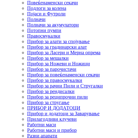
Повеќенаменски секачи
Подлоги за колена
Појаси и Футроли
Полначи
Полначи за акумулатори
Потопни пумпи
Правосмукалки
Прибор за алати за спојување
Прибор за градинарски алат
Прибор за Ласери и Мерна опрема
Прибор за мешалки
Прибор за Ножеви и Ножици
Прибор за парочистачи
Прибор за повеќенаменски секачи
Прибор за правосмукалки
Прибор за рачни Пили и Стругалки
Прибор за рендисалки
Прибор за реципрочни пили
Прибор за стругање
ПРИБОР И ДОДАТОЦИ
Прибор и додатоци за Заварување
Прилагодливи клучеви
Работни маси
Работни маси и прибор
Разни апарати