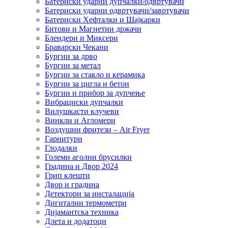
Батериски ударни дупчалки/одвртувачи
Батериски ударни одвртувачи/завртувачи
Батериски Хефталки и Шајкарки
Битови и Магнетни држачи
Блендери и Миксери
Браварски Чекани
Бургии за дрво
Бургии за метал
Бургии за стакло и керамика
Бургии за цигла и бетон
Бургии и прибор за дупчење
Вибрациски дупчалки
Вилушкасти клучеви
Винкли и Агломери
Воздушни фритези – Air Fryer
Гарнитури
Глодалки
Големи аголни брусилки
Градина и Двор 2024
Грип клешти
Двор и градина
Детектори за инсталација
Дигитални термометри
Дијамантска техника
Длета и додатоци