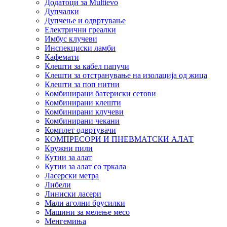
Додатоци за Multievo
Дупчалки
Дупчење и одвртување
Електрични греалки
Имбус клучеви
Инспекциски ламби
Кафемати
Клешти за кабел папучи
Клешти за отстранување на изолација од жица
Клешти за поп нитни
Комбинирани батериски сетови
Комбинирани клешти
Комбинирани клучеви
Комбинирани чекани
Комплет одвртувачи
КОМПРЕСОРИ И ПНЕВМАТСКИ АЛАТ
Кружни пили
Кутии за алат
Кутии за алат со тркала
Ласерски метра
Либели
Линиски ласери
Мали аголни брусилки
Машини за мелење месо
Менгемиња