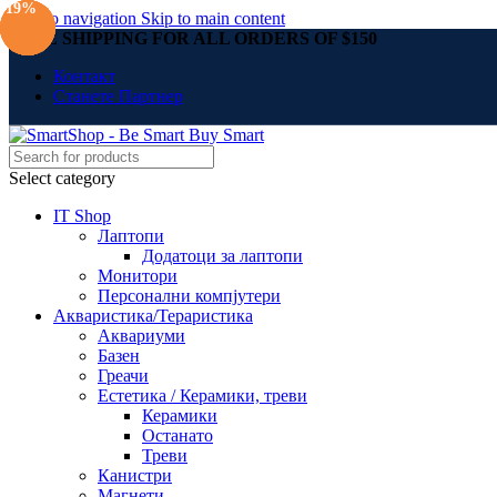
-24%
-30%
-18%
-16%
-19%
Skip to navigation
Skip to main content
FREE SHIPPING FOR ALL ORDERS OF $150
Контакт
Станете Партнер
Select category
IT Shop
Лаптопи
Додатоци за лаптопи
Монитори
Персонални компјутери
Акваристика/Тераристика
Аквариуми
Базен
Греачи
Естетика / Керамики, треви
Керамики
Останато
Треви
Канистри
Магнети