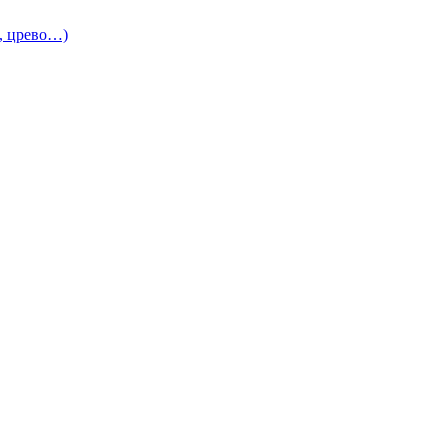
и, црево…)