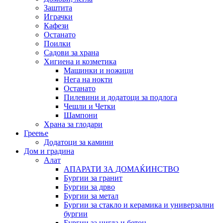
Заштита
Играчки
Кафези
Останато
Поилки
Садови за храна
Хигиена и козметика
Машинки и ножици
Нега на нокти
Останато
Пилевини и додатоци за подлога
Чешли и Четки
Шампони
Храна за глодари
Греење
Додатоци за камини
Дом и градина
Алат
АПАРАТИ ЗА ДОМАЌИНСТВО
Бургии за гранит
Бургии за дрво
Бургии за метал
Бургии за стакло и керамика и универзални
бургии
Бургии за цигла и бетон