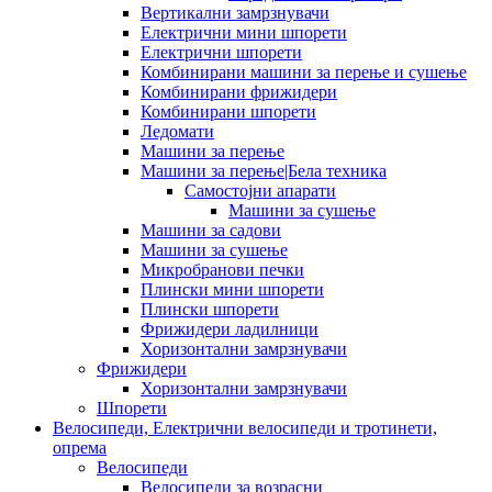
Вертикални замрзнувачи
Електрични мини шпорети
Електрични шпорети
Комбинирани машини за перење и сушење
Комбинирани фрижидери
Комбинирани шпорети
Ледомати
Машини за перење
Машини за перење|Бела техника
Самостојни апарати
Машини за сушење
Машини за садови
Машини за сушење
Микробранови печки
Плински мини шпорети
Плински шпорети
Фрижидери ладилници
Хоризонтални замрзнувачи
Фрижидери
Хоризонтални замрзнувачи
Шпорети
Велосипеди, Електрични велосипеди и тротинети,
опрема
Велосипеди
Велосипеди за возрасни