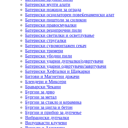
Батериски мулти алати
Батериски ножици за ограда
Батериски осцилаторен повеќенаменски алат
Батериски пиштоли за силикон
Батериски правосмукалки
Батериски реципрочни пили
Батериски светилки и осветлување
Батериски стругалки
Батериски сувомонтажен секач
Батериски тримери
Батериски убодни пили
Батериски ударни дупчалки/одвртувачи
Батериски ударни одвртувачи/завртувачи
Батериски Хефталки и Шајкарки
Битови и Магнетни држачи
Блендери и Миксери
Браварски Чекани
Бургии за дрво
Бургии за метал
Бургии за стакло и керамика
Бургии за цигла и бетон
Бургии и прибор за дупчење
Вибрациски дупчалки
Вилушкасти клучеви
Винкли и Агломери