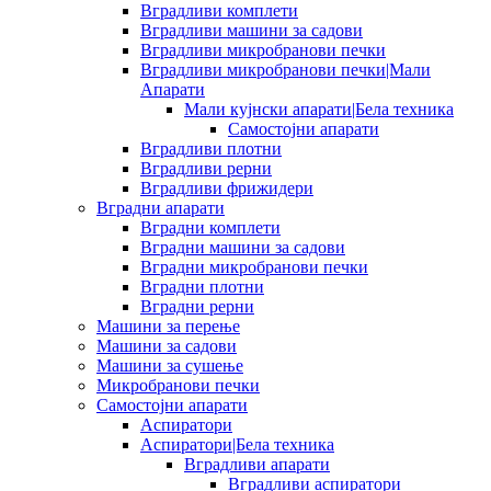
Вградливи комплети
Вградливи машини за садови
Вградливи микробранови печки
Вградливи микробранови печки|Мали
Апарати
Мали кујнски апарати|Бела техника
Самостојни апарати
Вградливи плотни
Вградливи рерни
Вградливи фрижидери
Вградни апарати
Вградни комплети
Вградни машини за садови
Вградни микробранови печки
Вградни плотни
Вградни рерни
Машини за перење
Машини за садови
Машини за сушење
Микробранови печки
Самостојни апарати
Аспиратори
Аспиратори|Бела техника
Вградливи апарати
Вградливи аспиратори