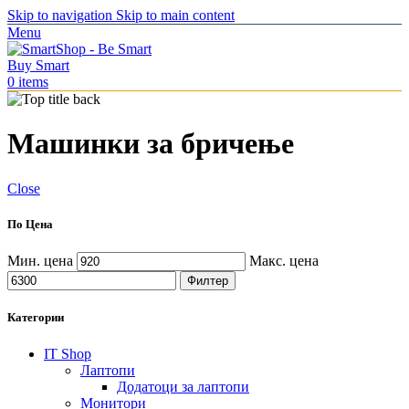
Skip to navigation
Skip to main content
Menu
0
items
Машинки за бричење
Close
По Цена
Мин. цена
Макс. цена
Филтер
Категории
IT Shop
Лаптопи
Додатоци за лаптопи
Монитори