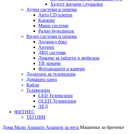
Хедсет жичани слушалки
Аудио системи и опрема
Авто CD плеери
Караоке
Мини системи
Радио будилници
Видео системи и опрема
Андроид бокс
Антени
ДВД системи
Држачи за таблети и мобилни
ТВ држачи
Фотоапарати и камери
Додатоци за телевизори
Домашно кино
Кабли
Телевизори
LED Телевизори
QLED Телевизори
ЛЕД
ФИТНЕС
ТЕГОВИ
Дома
Мали Апарати
Апарати за нега
Машинки за бричење