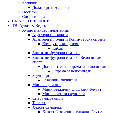
Колички
Додатоци за колички
Носилки
Спорт и игра
СМАРТ ТЕЛЕФОНИ
ТВ, Аудио & Видео
Аудио и видео галантерија
Адаптери и полначи
Адаптери и полначи|Компјутерска опрема
Компјутерски делови
Кабли
Заштитни футроли и маски
Заштитни футроли и маски|Велосипеди и
спорт
Дополнителна опрема за велосипеди
Опрема за велосипеди
Звучници
Безжични звучници
Мини слушалки
Мини безжични слушалки Блутут
Мини жичани слушалки
Смарт часовници
Таблети
Хедсет слушалки
Хедсет безжични слушалки Блутут