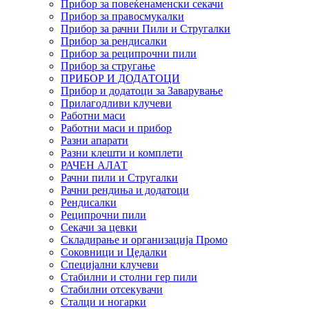
Прибор за повеќенаменски секачи
Прибор за правосмукалки
Прибор за рачни Пили и Стругалки
Прибор за рендисалки
Прибор за реципрочни пили
Прибор за стругање
ПРИБОР И ДОДАТОЦИ
Прибор и додатоци за Заварување
Прилагодливи клучеви
Работни маси
Работни маси и прибор
Разни апарати
Разни клешти и комплети
РАЧЕН АЛАТ
Рачни пили и Стругалки
Рачни рендиња и додатоци
Рендисалки
Реципрочни пили
Секачи за цевки
Складирање и организација Промо
Соковници и Цедалки
Специјални клучеви
Стабилни и столни гер пили
Стабилни отсекувачи
Сталци и ногарки