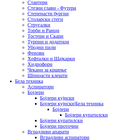
Стартери
Стезни глави - Футери
Степенасти бургии
Столарски стеги
Стругалки
Торби и Ранци
Тостери и Скари
Турпии и додатоци
Убодни пили
Фенови
Хефталки и Шајкарки
Хидрофори
Чекани за кршење
Шпицасти клешти
Бела техника
Аспиратори
Бојлери
Бојлери кујнски
Бојлери кујнски|Бела техника
Бојлери
Бојлери купатилски
Бојлери купатилски
Бојлери проточни
Вградливи апарати
Вградливи аспиратори