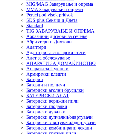
MIG/MAG Заварување и опрема
MMA Заварување и опрема
Peraci pod visok pritisok
SDS-plus Секачи и Длета
Standard
TIG ЗАВАРУВАЊЕ И ОПРЕМА
Абразивни дискови за сечење
Абрихтери и Дихтови
Адаптери
Адаптери за столарски стеги
Алат за обележување
АПАРАТИ ЗА ДОМАЌИНСТВО
Апарати за Пуканки
Армирачки клешти
Батерии
Батерии и полначи
Батериски аголни брусилки
БАТЕРИСКИ АЛАТ
Батериски верижни пили
Батериски глодалки
Батериски дувалки
Батериски дупчалки/одвртувачи
Батериски завртувачи/одвртувачи
Батериски комбинирани чекани
Батериски кружни пили