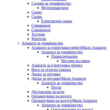
Садови за домаќинство
Мултипрактици
Сецко
Скари
Електрични скари
Соковници
Соковници
Тостери
Фритези
Апарати за домаќинство
Апарати за одржување мебел|Мали Апарати
Апарати за домаќинство
Правосмукалки
Чистачи на пареа
Апарати за одржување облека
Ваги за телесна тежина
Даски за пеглање
Даски за пеглање|Мали Апарати
Апарати за домаќинство
Пегли
Диспанзери за вода
Овлажнувачи на воздух
Овлажнувачи на воздух|Мали Апарати
Апарати за домаќинство
Одвлажнувачи на воздух