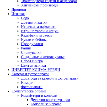
Транспортери кафези и акцесоари
Хигиенски производи
Дронови
Играчки
Lego
Дрвени играчки
Играчки за најмалите
Игри на табли и коцки
Кадифени играчки
Кукли и бебиња
Проодувалки
Ранци
Сложувалки
Создавање и истражување
Спорт и игра
Центри за игра
ИНВЕРТЕР КЛИМА УРЕДИ
Камери и фотоапарати
Додатоци за камери и фотоапарати
Камери
Фотоапарати
Компјутерска опрема
Компјутери и конзоли
Деск топ конфигурации
Конзоли за играње