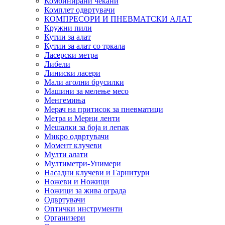
Комбинирани чекани
Комплет одвртувачи
КОМПРЕСОРИ И ПНЕВМАТСКИ АЛАТ
Кружни пили
Кутии за алат
Кутии за алат со тркала
Ласерски метра
Либели
Линиски ласери
Мали аголни брусилки
Машини за мелење месо
Менгемиња
Мерач на притисок за пневматици
Метра и Мерни ленти
Мешалки за боја и лепак
Микро одвртувачи
Момент клучеви
Мулти алати
Мултиметри-Унимери
Насадни клучеви и Гарнитури
Ножеви и Ножици
Ножици за жива ограда
Одвртувачи
Оптички инструменти
Организери