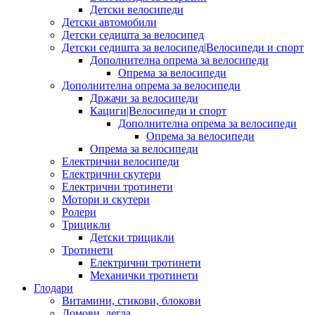
Детски велосипеди
Детски автомобили
Детски седишта за велосипед
Детски седишта за велосипед|Велосипеди и спорт
Дополнителна опрема за велосипеди
Опрема за велосипеди
Дополнителна опрема за велосипеди
Држачи за велосипеди
Кациги|Велосипеди и спорт
Дополнителна опрема за велосипеди
Опрема за велосипеди
Опрема за велосипеди
Електрични велосипеди
Електрични скутери
Електрични тротинети
Мотори и скутери
Ролери
Трицикли
Детски трицикли
Тротинети
Електрични тротинети
Механички тротинети
Глодари
Витамини, стикови, блокови
Домови, легла