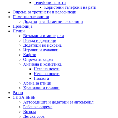
Телефони на рати
Користени телефони на рати
Опрема за тротинети и велосипеди
Паметни часовници
Додатоци за Паметни часовници
Промоција
Птици
Витамини и минерали
Гнезда и додатоци
Додатоци во исхрана
Играчки и лулашки
Кафези
Опрема за кафез
Хигиена и козметика
Нега на нокти
Нега на нокти
Подлога
Храна за птици
Хранилки и поилки
Разно
СЕ ЗА БЕБЕ
Автоседишта и додатоци за автомобил
Бебешка опрема
Возила
Детска соба