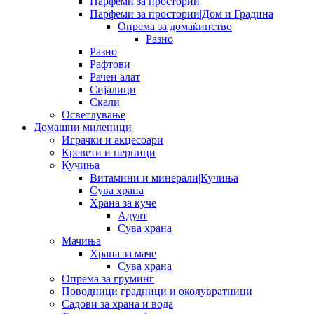
Парфеми за простории
Парфеми за простории|Дом и Градина
Опрема за домаќинство
Разно
Разно
Рафтови
Рачен алат
Сијалици
Скали
Осветлување
Домашни миленици
Играчки и акцесоари
Кревети и перници
Кучиња
Витамини и минерали|Кучиња
Сува храна
Храна за куче
Адулт
Сува храна
Мачиња
Храна за маче
Сува храна
Опрема за груминг
Поводници градници и околувратници
Садови за храна и вода