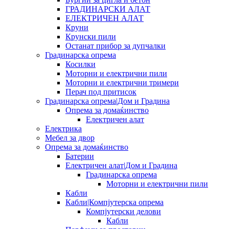
ГРАДИНАРСКИ АЛАТ
ЕЛЕКТРИЧЕН АЛАТ
Круни
Крунски пили
Останат прибор за дупчалки
Градинарска опрема
Косилки
Моторни и електрични пили
Моторни и електрични тримери
Перач под притисок
Градинарска опрема|Дом и Градина
Опрема за домаќинство
Електричен алат
Електрика
Мебел за двор
Опрема за домаќинство
Батерии
Електричен алат|Дом и Градина
Градинарска опрема
Моторни и електрични пили
Кабли
Кабли|Компјутерска опрема
Компјутерски делови
Кабли