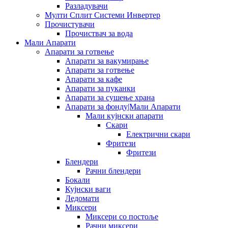
Разладувачи
Мулти Сплит Системи Инвертер
Прочистувачи
Прочиствач за вода
Мали Апарати
Апарати за готвење
Апарати за вакумирање
Апарати за готвење
Апарати за кафе
Апарати за пуканки
Апарати за сушење храна
Апарати за фонду|Мали Апарати
Мали кујнски апарати
Скари
Електрични скари
Фритези
Фритези
Блендери
Рачни блендери
Бокали
Кујнски ваги
Ледомати
Миксери
Миксери со постоље
Рачни миксери