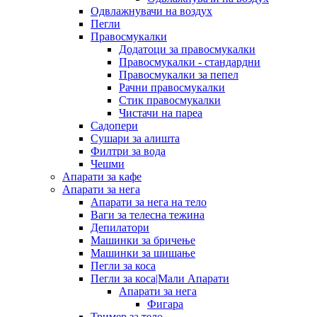
Одвлажнувачи на воздух
Пегли
Правосмукалки
Додатоци за правосмукалки
Правосмукалки - стандардни
Правосмукалки за пепел
Рачни правосмукалки
Стик правосмукалки
Чистачи на пареа
Садопери
Сушари за алишта
Филтри за вода
Чешми
Апарати за кафе
Апарати за нега
Апарати за нега на тело
Ваги за телесна тежина
Депилатори
Машинки за бричење
Машинки за шишање
Пегли за коса
Пегли за коса|Мали Апарати
Апарати за нега
Фигара
Тример за тело