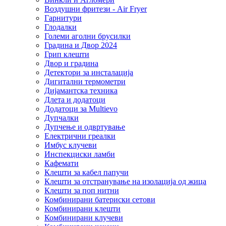
Воздушни фритези - Air Fryer
Гарнитури
Глодалки
Големи аголни брусилки
Градина и Двор 2024
Грип клешти
Двор и градина
Детектори за инсталација
Дигитални термометри
Дијамантска техника
Длета и додатоци
Додатоци за Multievo
Дупчалки
Дупчење и одвртување
Електрични греалки
Имбус клучеви
Инспекциски ламби
Кафемати
Клешти за кабел папучи
Клешти за отстранување на изолација од жица
Клешти за поп нитни
Комбинирани батериски сетови
Комбинирани клешти
Комбинирани клучеви