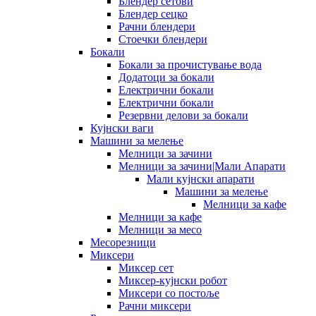
Блендер сетови
Блендер сецко
Рачни блендери
Стоечки блендери
Бокали
Бокали за прочистување вода
Додатоци за бокали
Електрични бокали
Електрични бокали
Резервни делови за бокали
Кујнски ваги
Машини за мелење
Мелници за зачини
Мелници за зачини|Мали Апарати
Мали кујнски апарати
Машини за мелење
Мелници за кафе
Мелници за кафе
Мелници за месо
Месорезници
Миксери
Миксер сет
Миксер-кујнски робот
Миксери со постоље
Рачни миксери