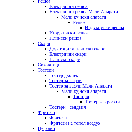
Решоа
Електрични решоа
Електрични решоа|Мали Апарати
Мали кујнски апарати
Решоа
Индукциски решоа
Индукциски решоа
Плински решоа
Скари
Додатоци за плински скари
Електрични скари
Плински скари
Соковници
Тостери
Тостер двопек
Тостер за вафли
Тостер за вафли|Мали Апарати
Мали кујнски апарати
Тостери
Тостер за крофни
Тостери - сендвич
Фритези
Фритези
Фритези на топол воздух
Цедалки