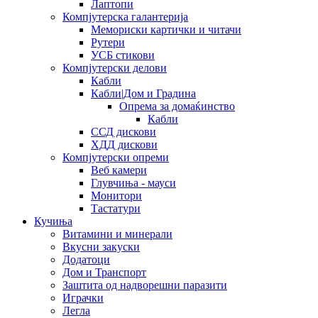
Лаптопи
Компјутерска галантерија
Мемориски картички и читачи
Рутери
УСБ стикови
Компјутерски делови
Кабли
Кабли|Дом и Градина
Опрема за домаќинство
Кабли
ССД дискови
ХДД дискови
Компјутерски опреми
Веб камери
Глувчиња - мауси
Монитори
Тастатури
Кучиња
Витамини и минерали
Вкусни закуски
Додатоци
Дом и Транспорт
Заштита од надворешни паразити
Играчки
Легла