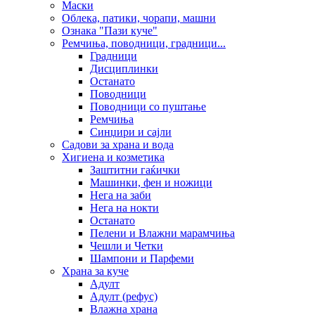
Маски
Облека, патики, чорапи, машни
Ознака "Пази куче"
Ремчиња, поводници, градници...
Градници
Дисциплинки
Останато
Поводници
Поводници со пуштање
Ремчиња
Синџири и сајли
Садови за храна и вода
Хигиена и козметика
Заштитни гаќички
Машинки, фен и ножици
Нега на заби
Нега на нокти
Останато
Пелени и Влажни марамчиња
Чешли и Четки
Шампони и Парфеми
Храна за куче
Адулт
Адулт (рефус)
Влажна храна