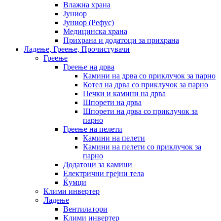
Влажна храна
Јуниор
Јуниор (Рефус)
Медицинска храна
Прихрана и додатоци за прихрана
Ладење, Греење, Прочистувачи
Греење
Греење на дрва
Камини на дрва со приклучок за парно
Котел на дрва со приклучок за парно
Печки и камини на дрва
Шпорети на дрва
Шпорети на дрва со приклучок за
парно
Греење на пелети
Камини на пелети
Камини на пелети со приклучок за
парно
Додатоци за камини
Електрични грејни тела
Ќумци
Клими инвертер
Ладење
Вентилатори
Клими инвертер