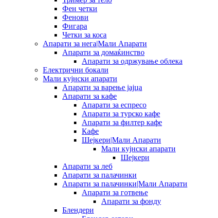
Фен четки
Фенови
Фигара
Четки за коса
Апарати за нега|Мали Апарати
Апарати за домаќинство
Апарати за одржување облека
Електрични бокали
Мали кујнски апарати
Апарати за варење јајца
Апарати за кафе
Апарати за еспресо
Апарати за турско кафе
Апарати за филтер кафе
Кафе
Шејкери|Мали Апарати
Мали кујнски апарати
Шејкери
Апарати за леб
Апарати за палачинки
Апарати за палачинки|Мали Апарати
Апарати за готвење
Апарати за фонду
Блендери