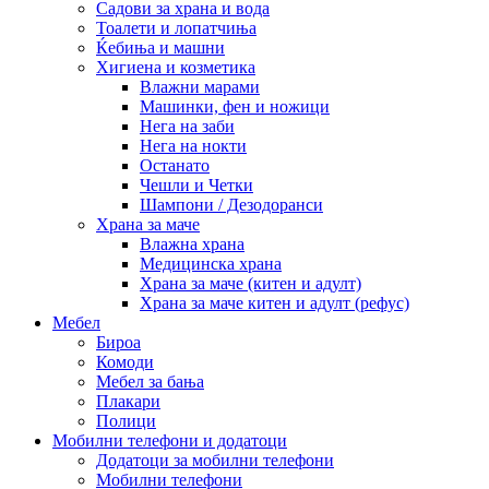
Садови за храна и вода
Тоалети и лопатчиња
Ќебиња и машни
Хигиена и козметика
Влажни марами
Машинки, фен и ножици
Нега на заби
Нега на нокти
Останато
Чешли и Четки
Шампони / Дезодоранси
Храна за маче
Влажна храна
Медицинска храна
Храна за маче (китен и адулт)
Храна за маче китен и адулт (рефус)
Мебел
Бироа
Комоди
Мебел за бања
Плакари
Полици
Мобилни телефони и додатоци
Додатоци за мобилни телефони
Мобилни телефони