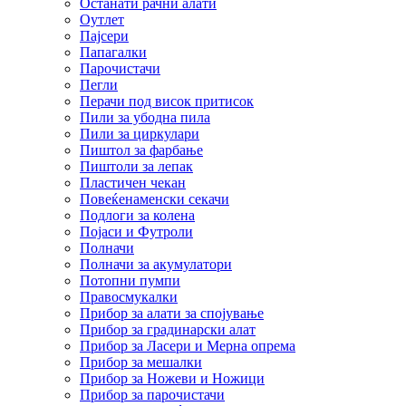
Останати рачни алати
Оутлет
Пајсери
Папагалки
Парочистачи
Пегли
Перачи под висок притисок
Пили за убодна пила
Пили за циркулари
Пиштол за фарбање
Пиштоли за лепак
Пластичен чекан
Повеќенаменски секачи
Подлоги за колена
Појаси и Футроли
Полначи
Полначи за акумулатори
Потопни пумпи
Правосмукалки
Прибор за алати за спојување
Прибор за градинарски алат
Прибор за Ласери и Мерна опрема
Прибор за мешалки
Прибор за Ножеви и Ножици
Прибор за парочистачи