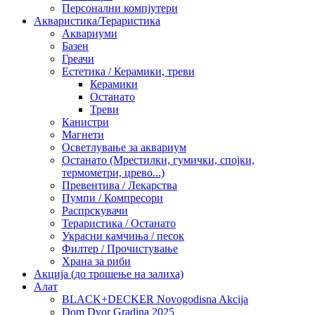
Персонални компјутери
Акваристика/Тераристика
Аквариуми
Базен
Греачи
Естетика / Керамики, треви
Керамики
Останато
Треви
Канистри
Магнети
Осветлување за аквариум
Останато (Мрестилки, гумички, спојки,
термометри, црево...)
Превентива / Лекарства
Пумпи / Компресори
Распрскувачи
Тераристика / Останато
Украсни камчиња / песок
Филтер / Прочистување
Храна за риби
Акција (до трошење на залиха)
Алат
BLACK+DECKER Novogodisna Akcija
Dom Dvor Gradina 2025