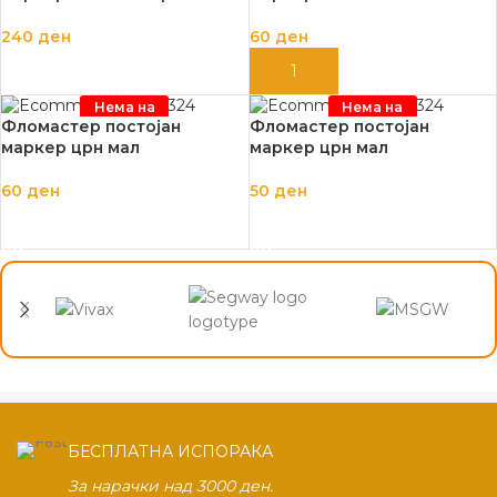
240
ден
60
ден
ПРОЧИТАЈ ПОВЕЌЕ
ДОДАЈ ВО КОШНИЦА
Нема на
Нема на
залиха
залиха
Фломастер постојан
Фломастер постојан
маркер црн мал
маркер црн мал
60
ден
50
ден
ПРОЧИТАЈ ПОВЕЌЕ
ПРОЧИТАЈ ПОВЕЌЕ
БЕСПЛАТНА ИСПОРАКА
За нарачки над 3000 ден.