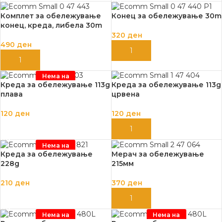
Комплет за обележување
Конец за обележување 30m
конец, креда, либела 30m
320
ден
490
ден
ДОДАЈ ВО КОШНИЦА
ДОДАЈ ВО КОШНИЦА
Нема на
залиха
Креда за обележување 113g
Креда за обележување 113g
плава
црвена
120
ден
120
ден
ПРОЧИТАЈ ПОВЕЌЕ
ДОДАЈ ВО КОШНИЦА
Нема на
залиха
Креда за обележување
Мерач за обележување
228g
215мм
210
ден
370
ден
ПРОЧИТАЈ ПОВЕЌЕ
ДОДАЈ ВО КОШНИЦА
Нема на
Нема на
залиха
залиха