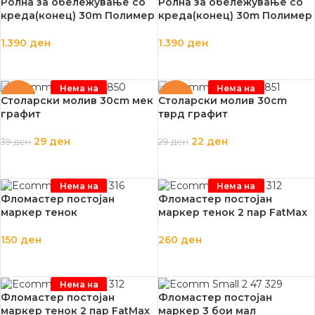
Ролна за обележување со
Ролна за обележување со
креда(конец) 30m Полимер
креда(конец) 30m Полимер
1.390
ден
1.390
ден
ПРОЧИТАЈ ПОВЕЌЕ
ПРОЧИТАЈ ПОВЕЌЕ
Нема на
Нема на
залиха
залиха
-26%
-24%
Столарски молив 30cm мек
Столарски молив 30cm
графит
тврд графит
29
ден
22
ден
39
ден
29
ден
ПРОЧИТАЈ ПОВЕЌЕ
ПРОЧИТАЈ ПОВЕЌЕ
Нема на
Нема на
залиха
залиха
Флoмастер постојан
Флoмастер постојан
маркер тенок
маркер тенок 2 пар FatMax
150
ден
260
ден
ПРОЧИТАЈ ПОВЕЌЕ
ПРОЧИТАЈ ПОВЕЌЕ
Нема на
залиха
Флoмастер постојан
Фломастер постојан
маркер тенок 2 пар FatMax
маркер 3 бои мал