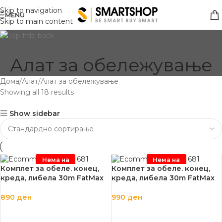
Skip to navigation
MENU
Skip to main content
Алат за обележување
Дома
Алат
Алат за обележување
Showing all 18 results
Show sidebar
Нема на
Нема на
залиха
залиха
Комплет за обеле. конец,
Комплет за обеле. конец,
креда, либела 30m FatMax
креда, либела 30m FatMax
890
ден
990
ден
ПРОЧИТАЈ ПОВЕЌЕ
ПРОЧИТАЈ ПОВЕЌЕ