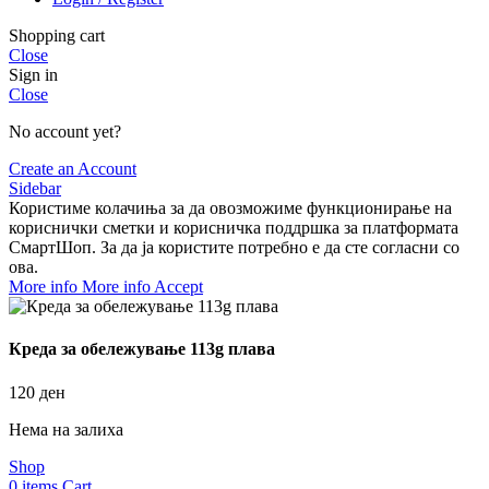
Shopping cart
Close
Sign in
Close
No account yet?
Create an Account
Sidebar
Користиме колачиња за да овозможиме функционирање на
кориснички сметки и корисничка поддршка за платформата
СмартШоп. За да ја користите потребно е да сте согласни со
ова.
More info
More info
Accept
Креда за обележување 113g плава
120
ден
Нема на залиха
Shop
0
items
Cart