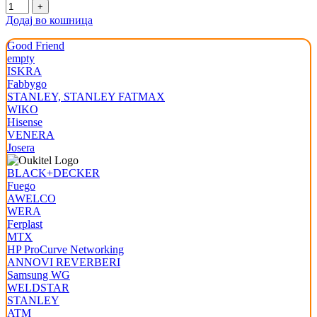
Додај во кошница
Good Friend
empty
ISKRA
Fabbygo
STANLEY, STANLEY FATMAX
WIKO
Hisense
VENERA
Josera
BLACK+DECKER
Fuego
AWELCO
WERA
Ferplast
MTX
HP ProCurve Networking
ANNOVI REVERBERI
Samsung WG
WELDSTAR
STANLEY
ATM