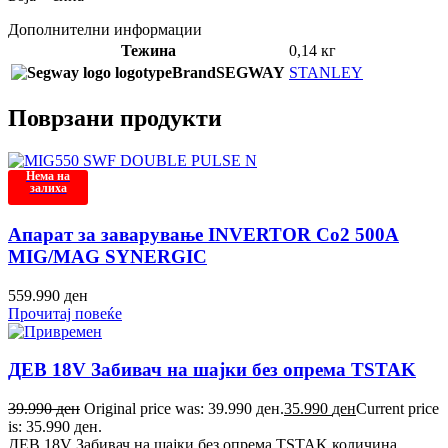
Дополнителни информации
Тежина
0,14 кг
Brand
SEGWAY
STANLEY
Поврзани продукти
Нема на
залиха
Апарат за заварување INVERTOR Co2 500A
MIG/MAG SYNERGIC
559.990
ден
Прочитај повеќе
ДЕВ 18V Забивач на шајки без опрема TSTAK
39.990
ден
Original price was: 39.990 ден.
35.990
ден
Current price
is: 35.990 ден.
ДЕВ 18V Забивач на шајки без опрема TSTAK количина