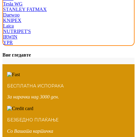
Tesla WG
STANLEY FATMAX
Daewoo
KNIPEX
Laica
NUTRIPET'S
IRWIN
YPR
Вие гледавте
БЕСПЛАТНА ИСПОРАКА
За нарачки над 3000 ден.
БЕЗБЕДНО ПЛАЌАЊЕ
Со Вашата картичка