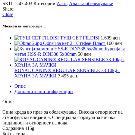
SKU:
1-47-403
Категории
Алат
,
Алат за обележување
Share:
Close
Можеби ве интересира…
ТУШ СЕТ FILDISI
1.699
ден
Обрач за кет 2 - Стефан Пласт
160
ден
Бургија за
метал HSS-R DIN338 5x86mm
50
ден
ROYAL CANIN® REGULAR SENSIBLE 33 10kg -
ХРАНА ЗА МАЧКИ
7.495
ден
Опис
Дополнителни информации
Опис
Сина креда во прав за обележување. Висока отпорност на
атмосферски влијанија. Специјална формула за висока
видливост и отпорност на вода.
Содржина 115g
Боја – сина