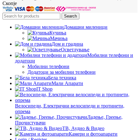
Скопје
Search
Домашни миленици
Кучиња
Мачиња
Дом и градина
Осветлување
Мобилни телефони и
додатоци
Мобилни телефони
Додатоци за мобилни телефони
Бела техника
Мали Апарати
IT Shop
Велосипеди, Електрични велосипеди и тротинети,
опрема
Ладење, Греење,
Прочистувачи
ТВ, Аудио & Видео
Камери и фотоапарати
Login / Register