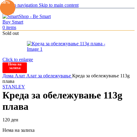
-10%
-38%
Skip to navigation
Skip to main content
Menu
0
items
Sold out
Click to enlarge
Нема на
залиха
Дома
Алат
Алат за обележување
Креда за обележување 113g
плава
STANLEY
Креда за обележување 113g
плава
120
ден
Нема на залиха