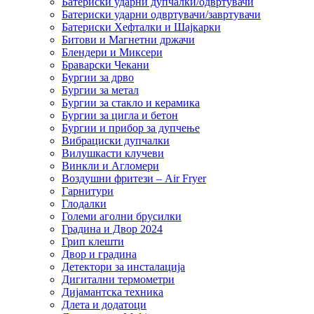
Батериски ударни дупчалки/одвртувачи
Батериски ударни одвртувачи/завртувачи
Батериски Хефталки и Шајкарки
Битови и Магнетни држачи
Блендери и Миксери
Браварски Чекани
Бургии за дрво
Бургии за метал
Бургии за стакло и керамика
Бургии за цигла и бетон
Бургии и прибор за дупчење
Вибрациски дупчалки
Вилушкасти клучеви
Винкли и Агломери
Воздушни фритези – Air Fryer
Гарнитури
Глодалки
Големи аголни брусилки
Градина и Двор 2024
Грип клешти
Двор и градина
Детектори за инсталација
Дигитални термометри
Дијамантска техника
Длета и додатоци