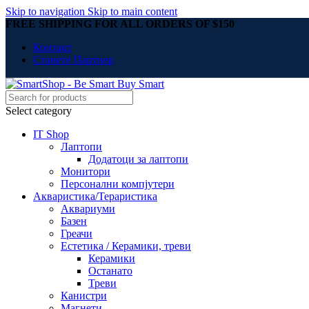
Skip to navigation
Skip to main content
FREE SHIPPING FOR ALL ORDERS OF $150
Контакт
Станете Партнер
Select category
IT Shop
Лаптопи
Додатоци за лаптопи
Монитори
Персонални компјутери
Акваристика/Тераристика
Аквариуми
Базен
Греачи
Естетика / Керамики, треви
Керамики
Останато
Треви
Канистри
Магнети