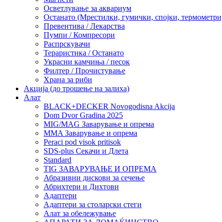
Осветлување за аквариум
Останато (Мрестилки, гумички, спојки, термометр
Превентива / Лекарства
Пумпи / Компресори
Распрскувачи
Тераристика / Останато
Украсни камчиња / песок
Филтер / Прочистување
Храна за риби
Акција (до трошење на залиха)
Алат
BLACK+DECKER Novogodisna Akcija
Dom Dvor Gradina 2025
MIG/MAG Заварување и опрема
MMA Заварување и опрема
Peraci pod visok pritisok
SDS-plus Секачи и Длета
Standard
TIG ЗАВАРУВАЊЕ И ОПРЕМА
Абразивни дискови за сечење
Абрихтери и Дихтови
Адаптери
Адаптери за столарски стеги
Алат за обележување