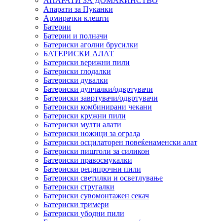
АПАРАТИ ЗА ДОМАЌИНСТВО
Апарати за Пуканки
Армирачки клешти
Батерии
Батерии и полначи
Батериски аголни брусилки
БАТЕРИСКИ АЛАТ
Батериски верижни пили
Батериски глодалки
Батериски дувалки
Батериски дупчалки/одвртувачи
Батериски завртувачи/одвртувачи
Батериски комбинирани чекани
Батериски кружни пили
Батериски мулти алати
Батериски ножици за ограда
Батериски осцилаторен повеќенаменски алат
Батериски пиштоли за силикон
Батериски правосмукалки
Батериски реципрочни пили
Батериски светилки и осветлување
Батериски стругалки
Батериски сувомонтажен секач
Батериски тримери
Батериски убодни пили