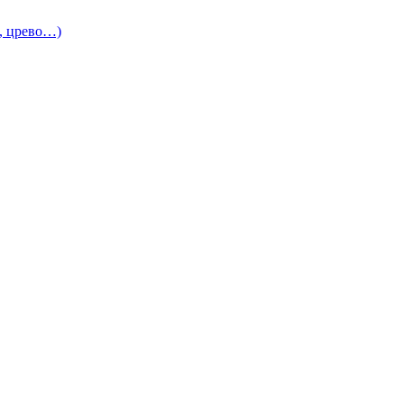
и, црево…)