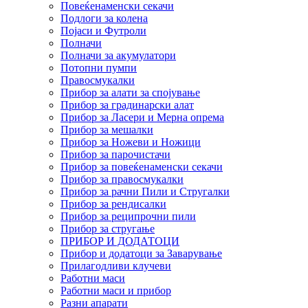
Повеќенаменски секачи
Подлоги за колена
Појаси и Футроли
Полначи
Полначи за акумулатори
Потопни пумпи
Правосмукалки
Прибор за алати за спојување
Прибор за градинарски алат
Прибор за Ласери и Мерна опрема
Прибор за мешалки
Прибор за Ножеви и Ножици
Прибор за парочистачи
Прибор за повеќенаменски секачи
Прибор за правосмукалки
Прибор за рачни Пили и Стругалки
Прибор за рендисалки
Прибор за реципрочни пили
Прибор за стругање
ПРИБОР И ДОДАТОЦИ
Прибор и додатоци за Заварување
Прилагодливи клучеви
Работни маси
Работни маси и прибор
Разни апарати