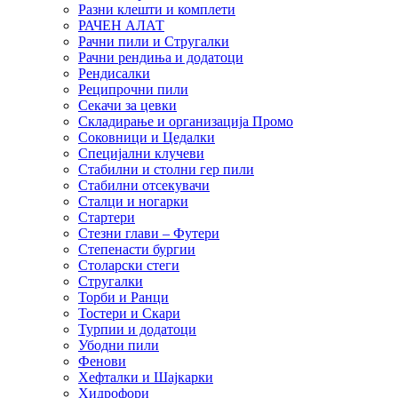
Разни клешти и комплети
РАЧЕН АЛАТ
Рачни пили и Стругалки
Рачни рендиња и додатоци
Рендисалки
Реципрочни пили
Секачи за цевки
Складирање и организација Промо
Соковници и Цедалки
Специјални клучеви
Стабилни и столни гер пили
Стабилни отсекувачи
Сталци и ногарки
Стартери
Стезни глави – Футери
Степенасти бургии
Столарски стеги
Стругалки
Торби и Ранци
Тостери и Скари
Турпии и додатоци
Убодни пили
Фенови
Хефталки и Шајкарки
Хидрофори