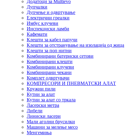
Додатоци за Multievo
Дупчалки
Дупчење и одвртување
Електрични греалки
Имбус клучеви
Инспекциски ламби
Кафемати
Клешти за кабел папучи
Клешти за отстранување на изолација од жица
Клешти за поп нитни
Комбинирани батериски сетови
Комбинирани клешти
Комбинирани клучеви
Комбинирани чекани
Комплет одвртувачи
КОМПРЕСОРИ И ПНЕВМАТСКИ АЛАТ
Кружни пили
Кутии за алат
Кутии за алат со тркала
Ласерски метра
Либели
Линиски ласери
Мали аголни брусилки
Машини за мелење месо
Менгемиња