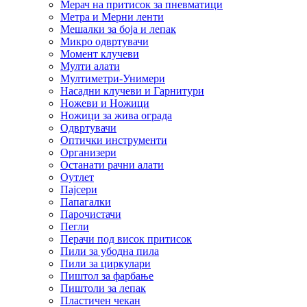
Мерач на притисок за пневматици
Метра и Мерни ленти
Мешалки за боја и лепак
Микро одвртувачи
Момент клучеви
Мулти алати
Мултиметри-Унимери
Насадни клучеви и Гарнитури
Ножеви и Ножици
Ножици за жива ограда
Одвртувачи
Оптички инструменти
Организери
Останати рачни алати
Оутлет
Пајсери
Папагалки
Парочистачи
Пегли
Перачи под висок притисок
Пили за убодна пила
Пили за циркулари
Пиштол за фарбање
Пиштоли за лепак
Пластичен чекан