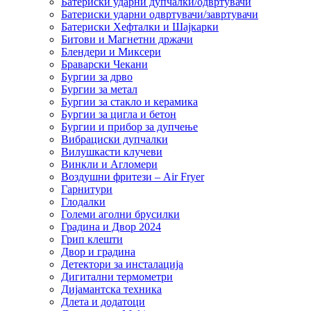
Батериски ударни дупчалки/одвртувачи
Батериски ударни одвртувачи/завртувачи
Батериски Хефталки и Шајкарки
Битови и Магнетни држачи
Блендери и Миксери
Браварски Чекани
Бургии за дрво
Бургии за метал
Бургии за стакло и керамика
Бургии за цигла и бетон
Бургии и прибор за дупчење
Вибрациски дупчалки
Вилушкасти клучеви
Винкли и Агломери
Воздушни фритези – Air Fryer
Гарнитури
Глодалки
Големи аголни брусилки
Градина и Двор 2024
Грип клешти
Двор и градина
Детектори за инсталација
Дигитални термометри
Дијамантска техника
Длета и додатоци