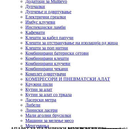
Додатоци за Multievo
Дупчалки
Дупчење и одвртување
Електрични греалки
Имбус клучеви
Инспекциски ламби
Кафемати
Клешти за кабел папучи
Клешти за отстранување на изолација од жица
Клешти за поп нитни
Комбинирани батериски сетови
Комбинирани клешти
Комбинирани клучеви
Комбинирани чекани
Комплет одвртувачи
КОМПРЕСОРИ И ПНЕВМАТСКИ АЛАТ
Кружни пили
Кутии за алат
Кутии за алат со тркала
Ласерски метра
Либели
Линиски ласери
Мали аголни брусилки
Машини за мелење месо
Менгемиња
АПАРАТ ЗА ПАЛАЧИНКИ ADLER 3093 2/1 количина
АПАРАТ ЗА ПАЛАЧИНКИ MAX PCM 301 2P количина
АПАРАТ ЗА ПАЛАЧИНКИ MAX PCM 30I количина
АПАРАТ ЗА ПАЛАЧИНКИ SEVERIN CM 2198 количина