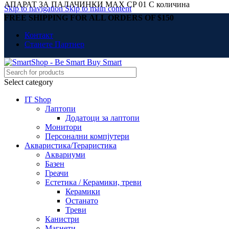
АПАРАТ ЗА ПАЛАЧИНКИ MAX CP 01 C количина
Skip to navigation
Skip to main content
FREE SHIPPING FOR ALL ORDERS OF $150
Контакт
Станете Партнер
Select category
IT Shop
Лаптопи
Додатоци за лаптопи
Монитори
Персонални компјутери
Акваристика/Тераристика
Аквариуми
Базен
Греачи
Естетика / Керамики, треви
Керамики
Останато
Треви
Канистри
Магнети