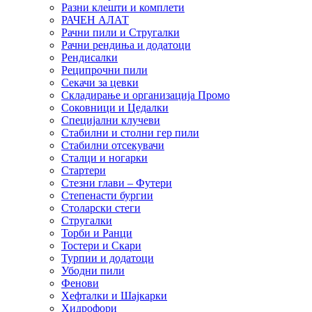
Разни клешти и комплети
РАЧЕН АЛАТ
Рачни пили и Стругалки
Рачни рендиња и додатоци
Рендисалки
Реципрочни пили
Секачи за цевки
Складирање и организација Промо
Соковници и Цедалки
Специјални клучеви
Стабилни и столни гер пили
Стабилни отсекувачи
Сталци и ногарки
Стартери
Стезни глави – Футери
Степенасти бургии
Столарски стеги
Стругалки
Торби и Ранци
Тостери и Скари
Турпии и додатоци
Убодни пили
Фенови
Хефталки и Шајкарки
Хидрофори