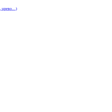
и, црево…)