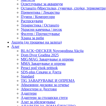
Осветлување за аквариум
Останато (Мрестилки, гумички, спојки, термометр
Превентива / Лекарства
Пумпи / Компресори
Распрскувачи
Тераристика / Останато
Украсни камчиња / песок
Филтер / Прочистување
Храна за риби
Акција (до трошење на залиха)
Алат
BLACK+DECKER Novogodisna Akcija
Dom Dvor Gradina 2025
MIG/MAG Заварување и опрема
MMA Заварување и опрема
Peraci pod visok pritisok
SDS-plus Секачи и Длета
Standard
TIG ЗАВАРУВАЊЕ И ОПРЕМА
Абразивни дискови за сечење
Абрихтери и Дихтови
Адаптери
Адаптери за столарски стеги
Алат за обележување