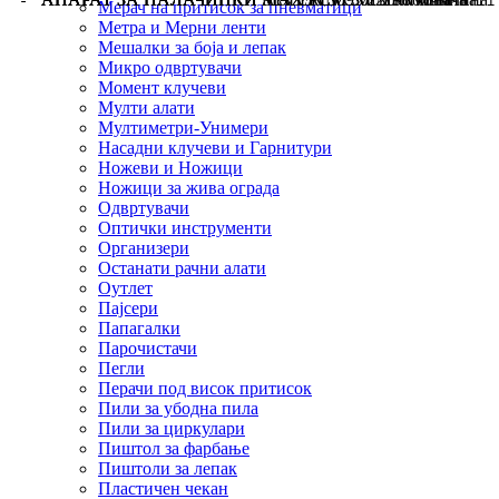
Мерач на притисок за пневматици
Метра и Мерни ленти
Мешалки за боја и лепак
Микро одвртувачи
Момент клучеви
Мулти алати
Мултиметри-Унимери
Насадни клучеви и Гарнитури
Ножеви и Ножици
Ножици за жива ограда
Одвртувачи
Оптички инструменти
Организери
Останати рачни алати
Оутлет
Пајсери
Папагалки
Парочистачи
Пегли
Перачи под висок притисок
Пили за убодна пила
Пили за циркулари
Пиштол за фарбање
Пиштоли за лепак
Пластичен чекан