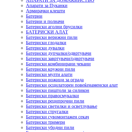
АПАРАТИ ЗА ДОМАЌИНСТВО
Апарати за Пуканки
Армирачки клешти
Батерии
Батерии и полначи
Батериски аголни брусилки
БАТЕРИСКИ АЛАТ
Батериски верижни пили
Батериски глодалки
Батериски дувалки
Батериски дупчалки/одвртувачи
Батериски завртувачи/одвртувачи
Батериски комбинирани чекани
Батериски кружни пили
Батериски мулти алати
Батериски ножици за ограда
Батериски осцилаторен повеќенаменски алат
Батериски пиштоли за силикон
Батериски правосмукалки
Батериски реципрочни пили
Батериски светилки и осветлување
Батериски стругалки
Батериски сувомонтажен секач
Батериски тримери
Батериски убодни пили