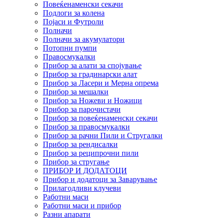
Повеќенаменски секачи
Подлоги за колена
Појаси и Футроли
Полначи
Полначи за акумулатори
Потопни пумпи
Правосмукалки
Прибор за алати за спојување
Прибор за градинарски алат
Прибор за Ласери и Мерна опрема
Прибор за мешалки
Прибор за Ножеви и Ножици
Прибор за парочистачи
Прибор за повеќенаменски секачи
Прибор за правосмукалки
Прибор за рачни Пили и Стругалки
Прибор за рендисалки
Прибор за реципрочни пили
Прибор за стругање
ПРИБОР И ДОДАТОЦИ
Прибор и додатоци за Заварување
Прилагодливи клучеви
Работни маси
Работни маси и прибор
Разни апарати