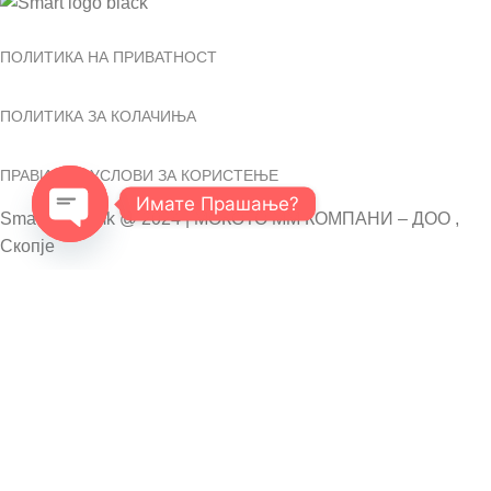
ПОЛИТИКА НА ПРИВАТНОСТ
ПОЛИТИКА ЗА КОЛАЧИЊА
ПРАВИЛА И УСЛОВИ ЗА КОРИСТЕЊЕ
Имате Прашање?
SmartShop.mk @ 2024 | МОКОТО ММ КОМПАНИ – ДОО ,
Скопје
Open
chaty
Користиме колачиња за да овозможиме функционирање на
кориснички сметки и корисничка поддршка за платформата
СмартШоп. За да ја користите потребно е да сте согласни
со ова.
More info
ACCEPT
Shop