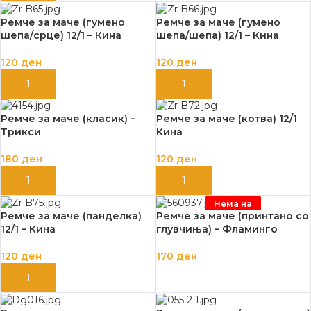
Ремче за маче (гумено
Ремче за маче (гумено
шепа/срце) 12/1 – Кина
шепа/шепа) 12/1 – Кина
120
ден
120
ден
ДОДАЈ ВО КОШНИЦА
ДОДАЈ ВО КОШНИЦА
Ремче за маче (класик) –
Ремче за маче (котва) 12/1
Трикси
Кина
180
ден
120
ден
ДОДАЈ ВО КОШНИЦА
ДОДАЈ ВО КОШНИЦА
Нема на
залиха
Ремче за маче (панделка)
Ремче за маче (принтано со
12/1 – Кина
глувчиња) – Фламинго
120
ден
170
ден
ДОДАЈ ВО КОШНИЦА
ПРОЧИТАЈ ПОВЕЌЕ