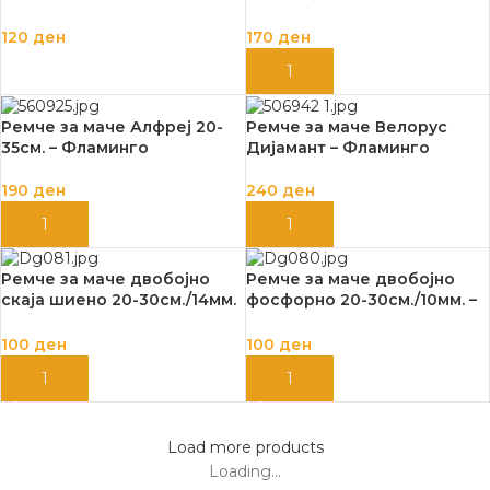
120
ден
170
ден
ДОДАЈ ВО КОШНИЦА
ДОДАЈ ВО КОШНИЦА
Ремче за маче Алфреј 20-
Ремче за маче Велорус
35см. – Фламинго
Дијамант – Фламинго
190
ден
240
ден
ДОДАЈ ВО КОШНИЦА
ДОДАЈ ВО КОШНИЦА
Ремче за маче двобојно
Ремче за маче двобојно
скаја шиено 20-30см./14мм.
фосфорно 20-30см./10мм. –
– Камон
Камон
100
ден
100
ден
ДОДАЈ ВО КОШНИЦА
ДОДАЈ ВО КОШНИЦА
Load more products
Loading...