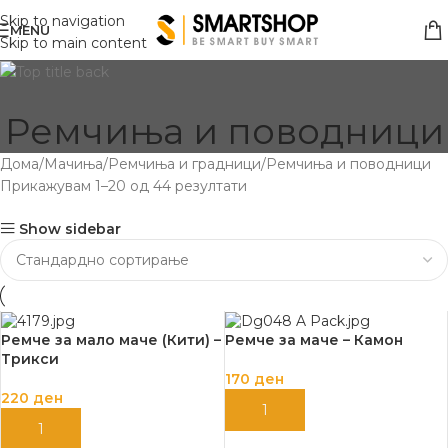
Skip to navigation
MENU
Skip to main content
Ремчиња и поводници
Дома
Мачиња
Ремчиња и градници
Ремчиња и поводници
Прикажувам 1–20 од 44 резултати
Show sidebar
Ремче за мало маче (Кити) –
Ремче за маче – Камон
Трикси
170
ден
220
ден
ДОДАЈ ВО КОШНИЦА
ДОДАЈ ВО КОШНИЦА