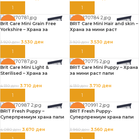
ДОДАЈ ВО КОШНИЦА
ДОДАЈ ВО КОШНИЦА
-10%
-10%
Brit Care Mini Grain Free
BRIT Care Mini Hair and skin –
Yorkshire – Храна за
Храна за мини раст
јоркшир териер
хипоалергена – лосос и
хипоалергена (Лосос и
харинга за бело крзно 7кг.
3.530
ден
3.530
ден
3.920
ден
3.920
ден
туна) 7кг.
ДОДАЈ ВО КОШНИЦА
ДОДАЈ ВО КОШНИЦА
-10%
-10%
Brit Care Mini Light &
BRIT Care Mini Puppy – Храна
Sterilised – Храна за
за мини раст папи
стерилизирани мини раси
хипоалергена (јагне) 7кг.
хипоалергена (Зајак и
3.710
ден
3.710
ден
4.130
ден
4.130
ден
лосос) 7кг.
ДОДАЈ ВО КОШНИЦА
ДОДАЈ ВО КОШНИЦА
-10%
-10%
BRIT Fresh Puppy –
BRIT Fresh Puppy-
Суперпремиум храна папи
Суперпремиум храна папи
со свежо месо (пилешко и
со свежо месо (говедско и
компир) 12кг.
тиква) 12кг.
3.670
ден
3.560
ден
4.080
ден
3.960
ден