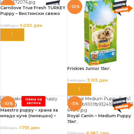
-10%
-10%
Carnilove True Fresh TURKEY
Puppy – Вистински свежо
месо папи мисирка 11.4кг.
5.030
ден
5.586
ден
ДОДАЈ ВО КОШНИЦА
Friskies Junior 15кг.
3.105
ден
3.450
ден
ДОДАЈ ВО КОШНИЦА
Нема на
залиха
-10%
-5%
Maestro puppy – храна за
младо куче (пилешко) –
Royal Canin – Medium Puppy
15кг.
15кг.
1.755
ден
1.950
ден
6.982
ден
7.350
ден