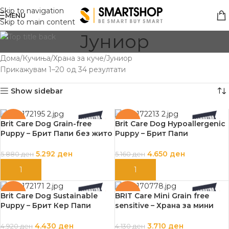
Skip to navigation
MENU
Skip to main content
Јуниор
Дома
Кучиња
Храна за куче
Јуниор
Прикажувам 1–20 од 34 резултати
Show sidebar
-10%
-10%
Brit Care Dog Grain-free
Brit Care Dog Hypoallergenic
Puppy – Брит Папи без жито
Puppy – Брит Папи
(лосос) 12кг.
хипоалергена (јагне) 12кг.
5.292
ден
4.650
ден
5.880
ден
5.160
ден
ДОДАЈ ВО КОШНИЦА
ДОДАЈ ВО КОШНИЦА
-10%
-10%
Brit Care Dog Sustainable
BRIT Care Mini Grain free
Puppy – Брит Кер Папи
sensitive – Храна за мини
(пилешко) 12кг.
раст хипоалергена (срна)
7кг.
4.430
ден
3.710
ден
4.920
ден
4.130
ден