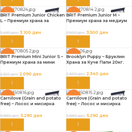
ДОДАЈ ВО КОШНИЦА
ДОДАЈ ВО КОШНИЦА
-10%
-10%
BRIT Premium Junior Chicken
BRIT Premium Junior M –
L – Премиум храна за
Премиум храна за медиум
големи раст јуниор (пиле)
раст Јуниор (пилешко) 15кг.
15кг.
3.100
ден
3.500
ден
3.450
ден
3.900
ден
ДОДАЈ ВО КОШНИЦА
ДОДАЈ ВО КОШНИЦА
-10%
-10%
BRIT Premium Mini Junior S –
Brooklyn Puppy – Бруклин
Премиум храна за мини
Храна за Куче Папи 20кг.
раст јуниор (пилешко) 8кг.
2.340
ден
2.090
ден
2.600
ден
2.320
ден
ДОДАЈ ВО КОШНИЦА
ДОДАЈ ВО КОШНИЦА
-10%
-10%
Carnilove (Grain and potato
Carnilove (Grain and potato
free) – Лосос и мисирка
free) – Лосос и мисирка
Папи (големи раси) 12кг.
Папи 12кг.
5.290
ден
5.290
ден
5.880
ден
5.880
ден
ДОДАЈ ВО КОШНИЦА
ДОДАЈ ВО КОШНИЦА