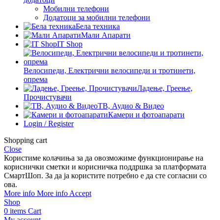
Мобилни телефони
Додатоци за мобилни телефони
Бела техника
Мали Апарати
IT Shop
Велосипеди, Електрични велосипеди и тротинети,
опрема
Ладење, Греење,
Прочистувачи
ТВ, Аудио & Видео
Камери и фотоапарати
Login / Register
Shopping cart
Close
Користиме колачиња за да овозможиме функционирање на
кориснички сметки и корисничка поддршка за платформата
СмартШоп. За да ја користите потребно е да сте согласни со
ова.
More info
More info
Accept
Shop
0
items
Cart
My account