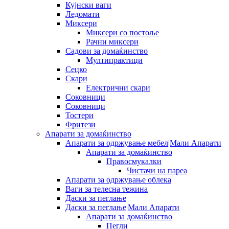
Кујнски ваги
Ледомати
Миксери
Миксери со постоље
Рачни миксери
Садови за домаќинство
Мултипрактици
Сецко
Скари
Електрични скари
Соковници
Соковници
Тостери
Фритези
Апарати за домаќинство
Апарати за одржување мебел|Мали Апарати
Апарати за домаќинство
Правосмукалки
Чистачи на пареа
Апарати за одржување облека
Ваги за телесна тежина
Даски за пеглање
Даски за пеглање|Мали Апарати
Апарати за домаќинство
Пегли