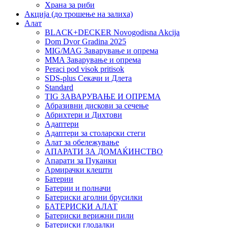
Храна за риби
Акција (до трошење на залиха)
Алат
BLACK+DECKER Novogodisna Akcija
Dom Dvor Gradina 2025
MIG/MAG Заварување и опрема
MMA Заварување и опрема
Peraci pod visok pritisok
SDS-plus Секачи и Длета
Standard
TIG ЗАВАРУВАЊЕ И ОПРЕМА
Абразивни дискови за сечење
Абрихтери и Дихтови
Адаптери
Адаптери за столарски стеги
Алат за обележување
АПАРАТИ ЗА ДОМАЌИНСТВО
Апарати за Пуканки
Армирачки клешти
Батерии
Батерии и полначи
Батериски аголни брусилки
БАТЕРИСКИ АЛАТ
Батериски верижни пили
Батериски глодалки