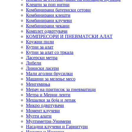
Клешти за поп нитни
Комбинирани батериски сетови
Комбинирани клешти
Комбинирани клучеви
Комбинирани чекани
Комплет одвртувачи
КОМПРЕСОРИ И ПНЕВМАТСКИ АЛАТ
Кружни пили
Кутии за алат
Кутии за алат со тркала
Ласерски метра
Либели
Линиски ласери
Мали аголни брусилки
Машини за мелење месо
Менгемиња
Мерач на притисок за пневматици
Метра и Мерни ленти
Мешалки за боја и лепак
Микро одвртувачи
Момент клучеви
Мулти алати
Мултиметри-Унимери
Насадни клучеви и Гарнитури
Ножеви и Ножици