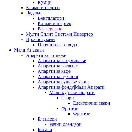
Ќумци
Клими инвертер
Ладење
Вентилатори
Клими инвертер
Разладувачи
Мулти Сплит Системи Инвертер
Прочистувачи
Прочиствач за вода
Мали Апарати
Апарати за готвење
Апарати за вакумирање
Апарати за готвење
Апарати за кафе
Апарати за пуканки
Апарати за сушење храна
Апарати за фонду|Мали Апарати
Мали кујнски апарати
Скари
Електрични скари
Фритези
Фритези
Блендери
Рачни блендери
Бокали