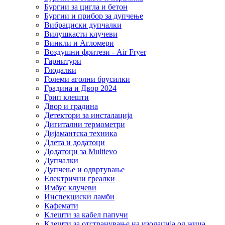
Бургии за цигла и бетон
Бургии и прибор за дупчење
Вибрациски дупчалки
Вилушкасти клучеви
Винкли и Агломери
Воздушни фритези - Air Fryer
Гарнитури
Глодалки
Големи аголни брусилки
Градина и Двор 2024
Грип клешти
Двор и градина
Детектори за инсталација
Дигитални термометри
Дијамантска техника
Длета и додатоци
Додатоци за Multievo
Дупчалки
Дупчење и одвртување
Електрични греалки
Имбус клучеви
Инспекциски ламби
Кафемати
Клешти за кабел папучи
Клешти за отстранување на изолација од жица