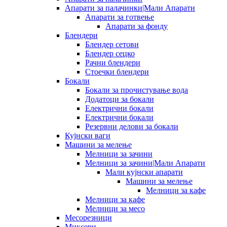
Апарати за палачинки|Мали Апарати
Апарати за готвење
Апарати за фонду
Блендери
Блендер сетови
Блендер сецко
Рачни блендери
Стоечки блендери
Бокали
Бокали за прочистување вода
Додатоци за бокали
Електрични бокали
Електрични бокали
Резервни делови за бокали
Кујнски ваги
Машини за мелење
Мелници за зачини
Мелници за зачини|Мали Апарати
Мали кујнски апарати
Машини за мелење
Мелници за кафе
Мелници за кафе
Мелници за месо
Месорезници
Миксери