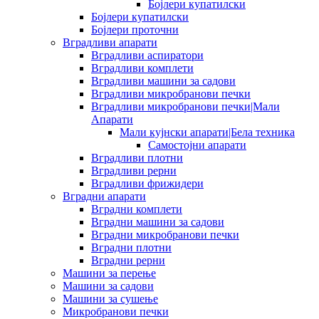
Бојлери купатилски
Бојлери купатилски
Бојлери проточни
Вградливи апарати
Вградливи аспиратори
Вградливи комплети
Вградливи машини за садови
Вградливи микробранови печки
Вградливи микробранови печки|Мали
Апарати
Мали кујнски апарати|Бела техника
Самостојни апарати
Вградливи плотни
Вградливи рерни
Вградливи фрижидери
Вградни апарати
Вградни комплети
Вградни машини за садови
Вградни микробранови печки
Вградни плотни
Вградни рерни
Машини за перење
Машини за садови
Машини за сушење
Микробранови печки