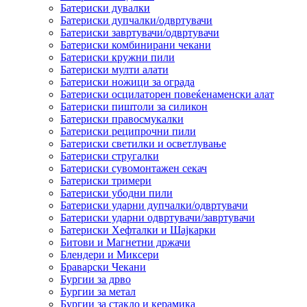
Батериски дувалки
Батериски дупчалки/одвртувачи
Батериски завртувачи/одвртувачи
Батериски комбинирани чекани
Батериски кружни пили
Батериски мулти алати
Батериски ножици за ограда
Батериски осцилаторен повеќенаменски алат
Батериски пиштоли за силикон
Батериски правосмукалки
Батериски реципрочни пили
Батериски светилки и осветлување
Батериски стругалки
Батериски сувомонтажен секач
Батериски тримери
Батериски убодни пили
Батериски ударни дупчалки/одвртувачи
Батериски ударни одвртувачи/завртувачи
Батериски Хефталки и Шајкарки
Битови и Магнетни држачи
Блендери и Миксери
Браварски Чекани
Бургии за дрво
Бургии за метал
Бургии за стакло и керамика