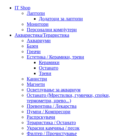
IT Shop
Лаптопи
Додатоци за лаптопи
Монитори
Персонални компјутери
Акваристика/Тераристика
Аквариуми
Базен
Греачи
Естетика / Керамики, треви
Керамики
Останато
Треви
Канистри
Магнети
Осветлување за аквариум
Останато (Мрестилки, гумички, спојки,
термометри, црево...)
Превентива / Лекарства
Пумпи / Компресори
Распрскувачи
Тераристика / Останато
Украсни камчиња / песок
Филтер / Прочистување