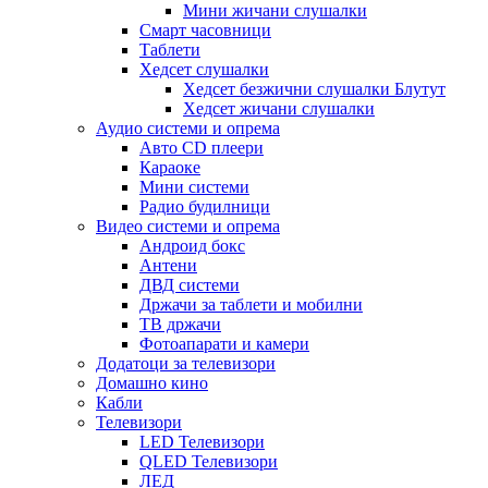
Мини жичани слушалки
Смарт часовници
Таблети
Хедсет слушалки
Хедсет безжични слушалки Блутут
Хедсет жичани слушалки
Аудио системи и опрема
Авто CD плеери
Караоке
Мини системи
Радио будилници
Видео системи и опрема
Андроид бокс
Антени
ДВД системи
Држачи за таблети и мобилни
ТВ држачи
Фотоапарати и камери
Додатоци за телевизори
Домашно кино
Кабли
Телевизори
LED Телевизори
QLED Телевизори
ЛЕД