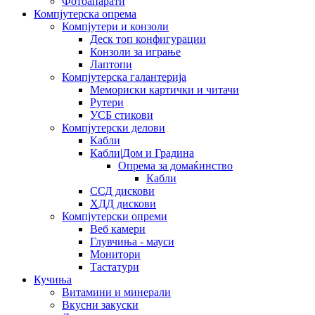
Фотоапарати
Компјутерска опрема
Компјутери и конзоли
Деск топ конфигурации
Конзоли за играње
Лаптопи
Компјутерска галантерија
Мемориски картички и читачи
Рутери
УСБ стикови
Компјутерски делови
Кабли
Кабли|Дом и Градина
Опрема за домаќинство
Кабли
ССД дискови
ХДД дискови
Компјутерски опреми
Веб камери
Глувчиња - мауси
Монитори
Тастатури
Кучиња
Витамини и минерали
Вкусни закуски