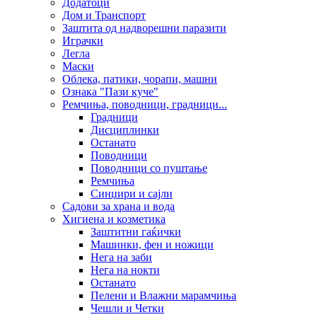
Додатоци
Дом и Транспорт
Заштита од надворешни паразити
Играчки
Легла
Маски
Облека, патики, чорапи, машни
Ознака "Пази куче"
Ремчиња, поводници, градници...
Градници
Дисциплинки
Останато
Поводници
Поводници со пуштање
Ремчиња
Синџири и сајли
Садови за храна и вода
Хигиена и козметика
Заштитни гаќички
Машинки, фен и ножици
Нега на заби
Нега на нокти
Останато
Пелени и Влажни марамчиња
Чешли и Четки