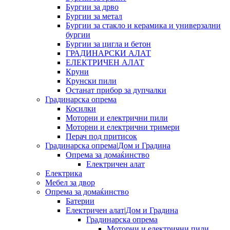
Бургии за дрво
Бургии за метал
Бургии за стакло и керамика и универзални
бургии
Бургии за цигла и бетон
ГРАДИНАРСКИ АЛАТ
ЕЛЕКТРИЧЕН АЛАТ
Круни
Крунски пили
Останат прибор за дупчалки
Градинарска опрема
Косилки
Моторни и електрични пили
Моторни и електрични тримери
Перач под притисок
Градинарска опрема|Дом и Градина
Опрема за домаќинство
Електричен алат
Електрика
Мебел за двор
Опрема за домаќинство
Батерии
Електричен алат|Дом и Градина
Градинарска опрема
Моторни и електрични пили