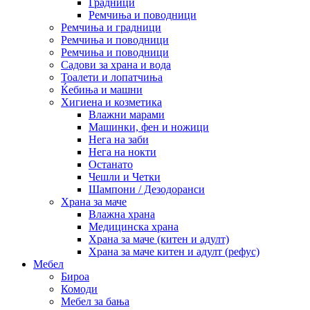
Градници
Ремчиња и поводници
Ремчиња и градници
Ремчиња и поводници
Ремчиња и поводници
Садови за храна и вода
Тоалети и лопатчиња
Ќебиња и машни
Хигиена и козметика
Влажни марами
Машинки, фен и ножици
Нега на заби
Нега на нокти
Останато
Чешли и Четки
Шампони / Дезодоранси
Храна за маче
Влажна храна
Медицинска храна
Храна за маче (китен и адулт)
Храна за маче китен и адулт (рефус)
Мебел
Бироа
Комоди
Мебел за бања