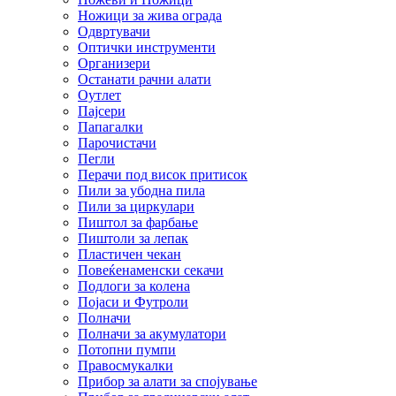
Ножици за жива ограда
Одвртувачи
Оптички инструменти
Организери
Останати рачни алати
Оутлет
Пајсери
Папагалки
Парочистачи
Пегли
Перачи под висок притисок
Пили за убодна пила
Пили за циркулари
Пиштол за фарбање
Пиштоли за лепак
Пластичен чекан
Повеќенаменски секачи
Подлоги за колена
Појаси и Футроли
Полначи
Полначи за акумулатори
Потопни пумпи
Правосмукалки
Прибор за алати за спојување