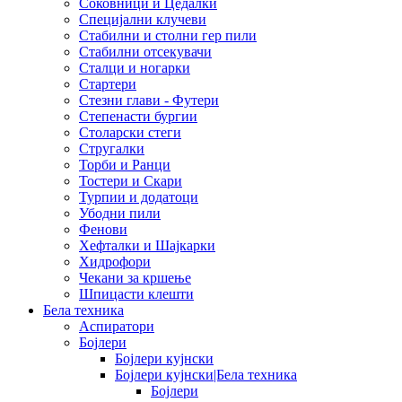
Соковници и Цедалки
Специјални клучеви
Стабилни и столни гер пили
Стабилни отсекувачи
Сталци и ногарки
Стартери
Стезни глави - Футери
Степенасти бургии
Столарски стеги
Стругалки
Торби и Ранци
Тостери и Скари
Турпии и додатоци
Убодни пили
Фенови
Хефталки и Шајкарки
Хидрофори
Чекани за кршење
Шпицасти клешти
Бела техника
Аспиратори
Бојлери
Бојлери кујнски
Бојлери кујнски|Бела техника
Бојлери