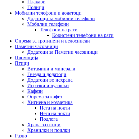
Плакари
Полици
Мобилни телефони и додатоци
Додатоци за мобилни телефони
Мобилни телефони
Телефони на рати
Користени телефони на рати
Опрема за тротинети и велосипеди
Паметни часовници
Додатоци за Паметни часовници
Промоција
Птици
Витамини и минерали
Гнезда и додатоци
Додатоци во исхрана
Играчки и лулашки
Кафези
Опрема за кафез
Хигиена и козметика
Нега на нокти
Нега на нокти
Подлога
Храна за птици
Хранилки и поилки
Разно