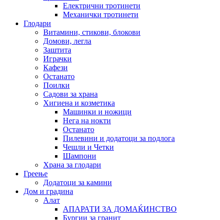
Електрични тротинети
Механички тротинети
Глодари
Витамини, стикови, блокови
Домови, легла
Заштита
Играчки
Кафези
Останато
Поилки
Садови за храна
Хигиена и козметика
Машинки и ножици
Нега на нокти
Останато
Пилевини и додатоци за подлога
Чешли и Четки
Шампони
Храна за глодари
Греење
Додатоци за камини
Дом и градина
Алат
АПАРАТИ ЗА ДОМАЌИНСТВО
Бургии за гранит