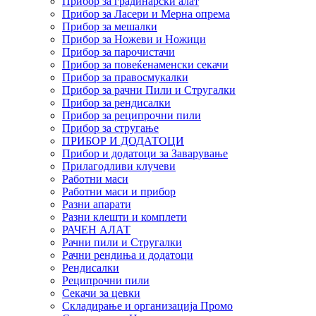
Прибор за градинарски алат
Прибор за Ласери и Мерна опрема
Прибор за мешалки
Прибор за Ножеви и Ножици
Прибор за парочистачи
Прибор за повеќенаменски секачи
Прибор за правосмукалки
Прибор за рачни Пили и Стругалки
Прибор за рендисалки
Прибор за реципрочни пили
Прибор за стругање
ПРИБОР И ДОДАТОЦИ
Прибор и додатоци за Заварување
Прилагодливи клучеви
Работни маси
Работни маси и прибор
Разни апарати
Разни клешти и комплети
РАЧЕН АЛАТ
Рачни пили и Стругалки
Рачни рендиња и додатоци
Рендисалки
Реципрочни пили
Секачи за цевки
Складирање и организација Промо