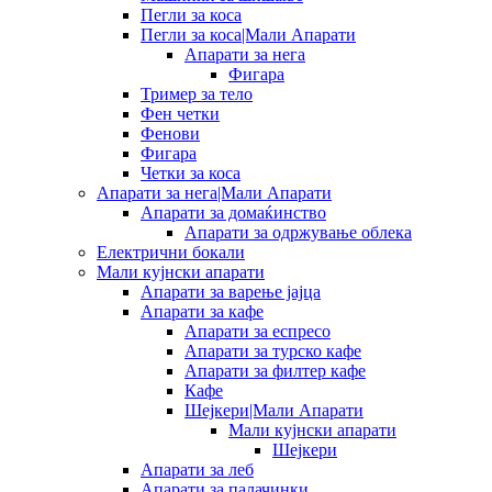
Пегли за коса
Пегли за коса|Мали Апарати
Апарати за нега
Фигара
Тример за тело
Фен четки
Фенови
Фигара
Четки за коса
Апарати за нега|Мали Апарати
Апарати за домаќинство
Апарати за одржување облека
Електрични бокали
Мали кујнски апарати
Апарати за варење јајца
Апарати за кафе
Апарати за еспресо
Апарати за турско кафе
Апарати за филтер кафе
Кафе
Шејкери|Мали Апарати
Мали кујнски апарати
Шејкери
Апарати за леб
Апарати за палачинки