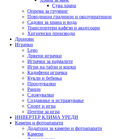
Сува храна
Опрема за груминг
Поводници градници и околувратници
Садови за храна и вода
Транспортери кафези и акцесоари
Хигиенски производи
Дронови
Играчки
Lego
Дрвени играчки
Играчки за најмалите
Игри на табли и коцки
Кадифени играчки
Кукли и бебиња
Проодувалки
Ранци
Сложувалки
Создавање и истражување
Спорт и игра
Центри за игра
ИНВЕРТЕР КЛИМА УРЕДИ
Камери и фотоапарати
Додатоци за камери и фотоапарати
Камери