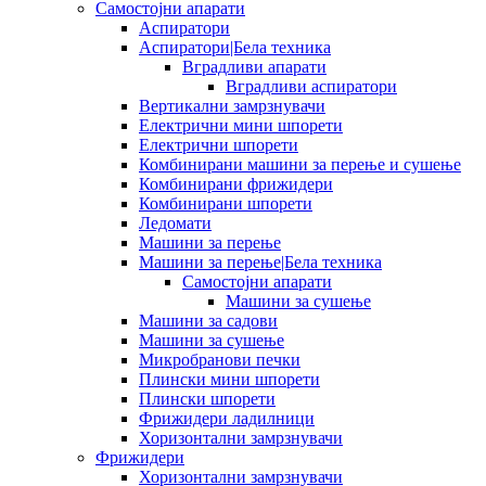
Самостојни апарати
Аспиратори
Аспиратори|Бела техника
Вградливи апарати
Вградливи аспиратори
Вертикални замрзнувачи
Електрични мини шпорети
Електрични шпорети
Комбинирани машини за перење и сушење
Комбинирани фрижидери
Комбинирани шпорети
Ледомати
Машини за перење
Машини за перење|Бела техника
Самостојни апарати
Машини за сушење
Машини за садови
Машини за сушење
Микробранови печки
Плински мини шпорети
Плински шпорети
Фрижидери ладилници
Хоризонтални замрзнувачи
Фрижидери
Хоризонтални замрзнувачи