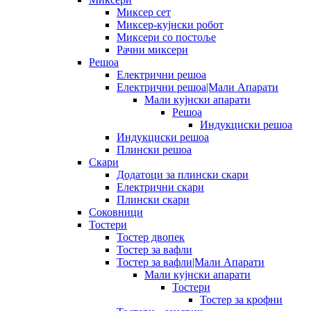
Миксер сет
Миксер-кујнски робот
Миксери со постоље
Рачни миксери
Решоа
Електрични решоа
Електрични решоа|Мали Апарати
Мали кујнски апарати
Решоа
Индукциски решоа
Индукциски решоа
Плински решоа
Скари
Додатоци за плински скари
Електрични скари
Плински скари
Соковници
Тостери
Тостер двопек
Тостер за вафли
Тостер за вафли|Мали Апарати
Мали кујнски апарати
Тостери
Тостер за крофни