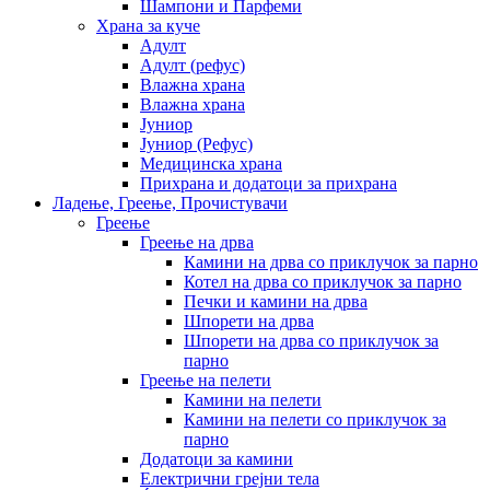
Шампони и Парфеми
Храна за куче
Адулт
Адулт (рефус)
Влажна храна
Влажна храна
Јуниор
Јуниор (Рефус)
Медицинска храна
Прихрана и додатоци за прихрана
Ладење, Греење, Прочистувачи
Греење
Греење на дрва
Камини на дрва со приклучок за парно
Котел на дрва со приклучок за парно
Печки и камини на дрва
Шпорети на дрва
Шпорети на дрва со приклучок за
парно
Греење на пелети
Камини на пелети
Камини на пелети со приклучок за
парно
Додатоци за камини
Електрични грејни тела