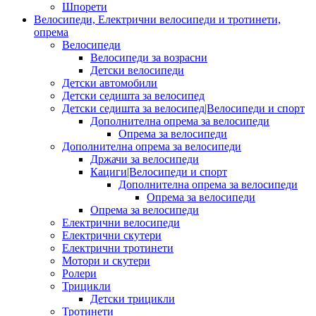
Шпорети
Велосипеди, Електрични велосипеди и тротинети,
опрема
Велосипеди
Велосипеди за возрасни
Детски велосипеди
Детски автомобили
Детски седишта за велосипед
Детски седишта за велосипед|Велосипеди и спорт
Дополнителна опрема за велосипеди
Опрема за велосипеди
Дополнителна опрема за велосипеди
Држачи за велосипеди
Кациги|Велосипеди и спорт
Дополнителна опрема за велосипеди
Опрема за велосипеди
Опрема за велосипеди
Електрични велосипеди
Електрични скутери
Електрични тротинети
Мотори и скутери
Ролери
Трицикли
Детски трицикли
Тротинети