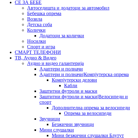
СЕ ЗА БЕБЕ
Автоседишта и додатоци за автомобил
Бебешка опрема
Возила
Детска соба
Колички
Додатоци за колички
Носилки
Спорт и игра
СМАРТ ТЕЛЕФОНИ
ТВ, Аудио & Видео
Аудио и видео галантерија
Адаптери и полначи
Адаптери и полначи|Компјутерска опрема
Компјутерски делови
Кабли
Заштитни футроли и маски
Заштитни футроли и маски|Велосипеди и
спорт
Дополнителна опрема за велосипеди
Опрема за велосипеди
Звучници
Безжични звучници
Мини слушалки
Мини безжични слушалки Блутут