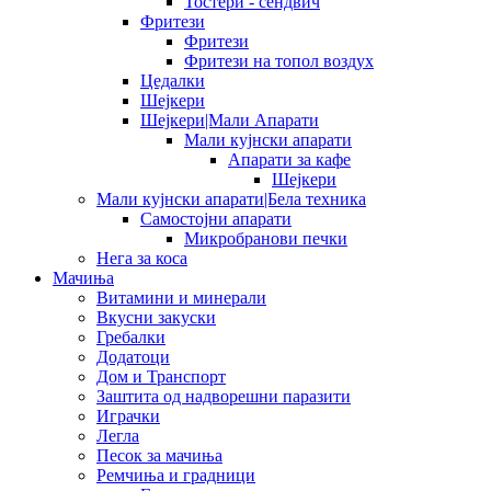
Тостери - сендвич
Фритези
Фритези
Фритези на топол воздух
Цедалки
Шејкери
Шејкери|Мали Апарати
Мали кујнски апарати
Апарати за кафе
Шејкери
Мали кујнски апарати|Бела техника
Самостојни апарати
Микробранови печки
Нега за коса
Мачиња
Витамини и минерали
Вкусни закуски
Гребалки
Додатоци
Дом и Транспорт
Заштита од надворешни паразити
Играчки
Легла
Песок за мачиња
Ремчиња и градници