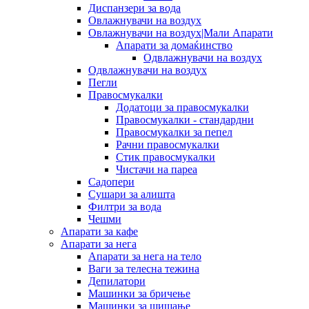
Диспанзери за вода
Овлажнувачи на воздух
Овлажнувачи на воздух|Мали Апарати
Апарати за домаќинство
Одвлажнувачи на воздух
Одвлажнувачи на воздух
Пегли
Правосмукалки
Додатоци за правосмукалки
Правосмукалки - стандардни
Правосмукалки за пепел
Рачни правосмукалки
Стик правосмукалки
Чистачи на пареа
Садопери
Сушари за алишта
Филтри за вода
Чешми
Апарати за кафе
Апарати за нега
Апарати за нега на тело
Ваги за телесна тежина
Депилатори
Машинки за бричење
Машинки за шишање