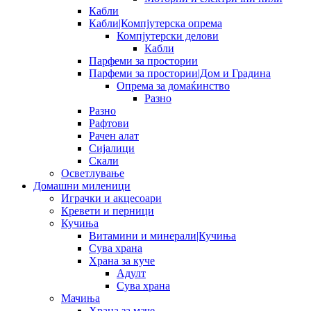
Кабли
Кабли|Компјутерска опрема
Компјутерски делови
Кабли
Парфеми за простории
Парфеми за простории|Дом и Градина
Опрема за домаќинство
Разно
Разно
Рафтови
Рачен алат
Сијалици
Скали
Осветлување
Домашни миленици
Играчки и акцесоари
Кревети и перници
Кучиња
Витамини и минерали|Кучиња
Сува храна
Храна за куче
Адулт
Сува храна
Мачиња
Храна за маче