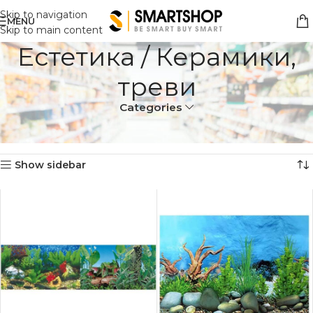
Skip to navigation
MENU
Skip to main content
Естетика / Керамики,
треви
Categories
Дома
Акваристика/Тераристика
Естетика / Керамики, треви
Прикажувам 1–20 од 115 резултати
Show sidebar