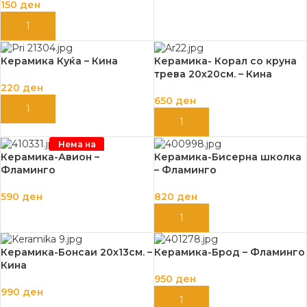
150
ден
ДОДАЈ ВО КОШНИЦА
Керамика Куќа – Кина
Керамика- Корал со круна
трева 20х20см. – Кина
220
ден
650
ден
ДОДАЈ ВО КОШНИЦА
ДОДАЈ ВО КОШНИЦА
Нема на
залиха
Керамика-Авион –
Керамика-Бисерна школка
Фламинго
– Фламинго
590
ден
820
ден
ПРОЧИТАЈ ПОВЕЌЕ
ДОДАЈ ВО КОШНИЦА
Керамика-Бонсаи 20х13см. –
Керамика-Брод – Фламинго
Кина
950
ден
990
ден
ДОДАЈ ВО КОШНИЦА