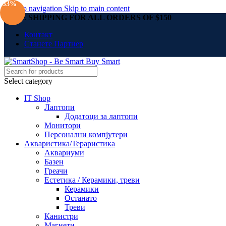
-33%
Skip to navigation
Skip to main content
FREE SHIPPING FOR ALL ORDERS OF $150
Контакт
Станете Партнер
Select category
IT Shop
Лаптопи
Додатоци за лаптопи
Монитори
Персонални компјутери
Акваристика/Тераристика
Аквариуми
Базен
Греачи
Естетика / Керамики, треви
Керамики
Останато
Треви
Канистри
Магнети