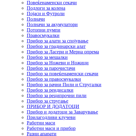
Повеќенаменски секачи
Подлоги за колена
Појаси и Футроли
Полначи
Полначи за акумулатори
Потопни пумпи
Правосмукалки
Прибор за алати за спојување
Прибор за градинарски алат
Прибор за Ласери и Мерна опрема
Прибор за мешалки
Прибор за Ножеви и Ножици
Прибор за парочистачи
Прибор за повеќенаменски секачи
Прибор за правосмукалки
Прибор за рачни Пили и Стругалки
Прибор за рендисалки
Прибор за реципрочни пили
Прибор за стругање
ПРИБОР И ДОДАТОЦИ
Прибор и додатоци за Заварување
Прилагодливи клучеви
Работни маси
Работни маси и прибор
Разни апарати