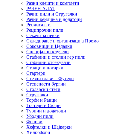
Разни клешти и комплети
РАЧЕН АЛАТ
Рачни пили и Стругалки
Рачни рендиња и додатоци
Рендисалки
Реципрочни пили
Секачи за цевки
Складирање и организација Промо
Соковници и Цедалки
Специјални клучеви
Стабилни и столни гер пили
Стабилни отсекувачи
Сталци и ногарки
Стартери
Стезни глави – Футери
Степенасти бургии
Столарски стеги
Стругалки
Торби и Ранци
Тостери и Скари
Турпии и додатоци
Убодни пили
Фенови
Хефталки и Шајкарки
Хидрофори