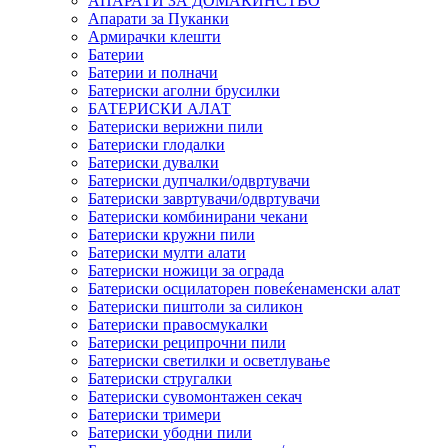
АПАРАТИ ЗА ДОМАЌИНСТВО
Апарати за Пуканки
Армирачки клешти
Батерии
Батерии и полначи
Батериски аголни брусилки
БАТЕРИСКИ АЛАТ
Батериски верижни пили
Батериски глодалки
Батериски дувалки
Батериски дупчалки/одвртувачи
Батериски завртувачи/одвртувачи
Батериски комбинирани чекани
Батериски кружни пили
Батериски мулти алати
Батериски ножици за ограда
Батериски осцилаторен повеќенаменски алат
Батериски пиштоли за силикон
Батериски правосмукалки
Батериски реципрочни пили
Батериски светилки и осветлување
Батериски стругалки
Батериски сувомонтажен секач
Батериски тримери
Батериски убодни пили