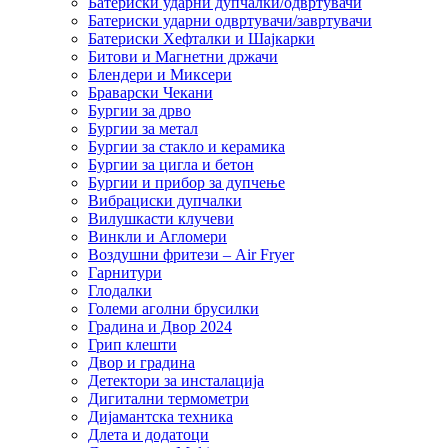
Батериски ударни дупчалки/одвртувачи
Батериски ударни одвртувачи/завртувачи
Батериски Хефталки и Шајкарки
Битови и Магнетни држачи
Блендери и Миксери
Браварски Чекани
Бургии за дрво
Бургии за метал
Бургии за стакло и керамика
Бургии за цигла и бетон
Бургии и прибор за дупчење
Вибрациски дупчалки
Вилушкасти клучеви
Винкли и Агломери
Воздушни фритези – Air Fryer
Гарнитури
Глодалки
Големи аголни брусилки
Градина и Двор 2024
Грип клешти
Двор и градина
Детектори за инсталација
Дигитални термометри
Дијамантска техника
Длета и додатоци