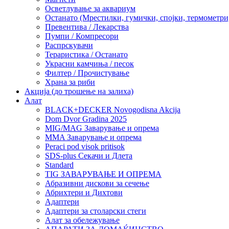
Осветлување за аквариум
Останато (Мрестилки, гумички, спојки, термометр
Превентива / Лекарства
Пумпи / Компресори
Распрскувачи
Тераристика / Останато
Украсни камчиња / песок
Филтер / Прочистување
Храна за риби
Акција (до трошење на залиха)
Алат
BLACK+DECKER Novogodisna Akcija
Dom Dvor Gradina 2025
MIG/MAG Заварување и опрема
MMA Заварување и опрема
Peraci pod visok pritisok
SDS-plus Секачи и Длета
Standard
TIG ЗАВАРУВАЊЕ И ОПРЕМА
Абразивни дискови за сечење
Абрихтери и Дихтови
Адаптери
Адаптери за столарски стеги
Алат за обележување