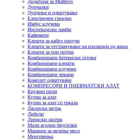
Додатоци за Multievo
Дупчалки
Дупчење и одвртување
Електрични греалки
Имбус клучеви
Инспекциски ламби
Кафемати
Клешти за кабел папучи
Клешти за отстранување на изолација од жица
Клешти за поп нитни
Комбинирани батериски сетови
Комбинирани клешти
Комбинирани клучеви
Комбинирани чекани
Комплет одвртувачи
КОМПРЕСОРИ И ПНЕВМАТСКИ АЛАТ
Кружни пили
Кутии за алат
Кутии за алат со тркала
Ласерски метра
Либели
Линиски ласери
Мали аголни брусилки
Машини за мелење месо
Менгемиња