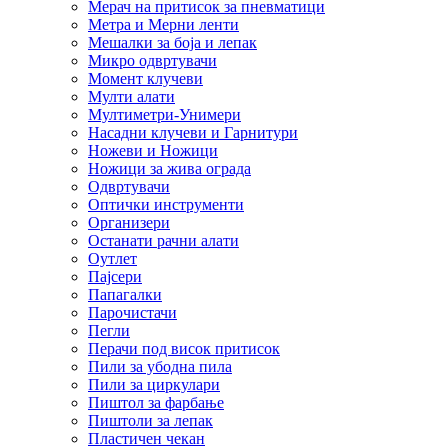
Мерач на притисок за пневматици
Метра и Мерни ленти
Мешалки за боја и лепак
Микро одвртувачи
Момент клучеви
Мулти алати
Мултиметри-Унимери
Насадни клучеви и Гарнитури
Ножеви и Ножици
Ножици за жива ограда
Одвртувачи
Оптички инструменти
Организери
Останати рачни алати
Оутлет
Пајсери
Папагалки
Парочистачи
Пегли
Перачи под висок притисок
Пили за убодна пила
Пили за циркулари
Пиштол за фарбање
Пиштоли за лепак
Пластичен чекан