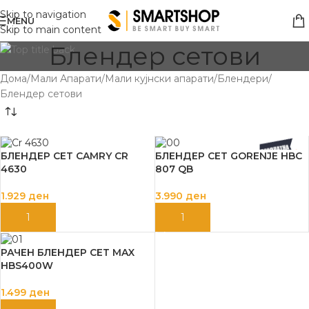
Skip to navigation
MENU
Skip to main content
Блендер сетови
Дома
Мали Апарати
Мали кујнски апарати
Блендери
Блендер сетови
БЛЕНДЕР СЕТ CAMRY CR
БЛЕНДЕР СЕТ GORENJE HBC
4630
807 QB
1.929
ден
3.990
ден
ДОДАЈ ВО КОШНИЦА
ДОДАЈ ВО КОШНИЦА
РАЧЕН БЛЕНДЕР СЕТ MAX
HBS400W
1.499
ден