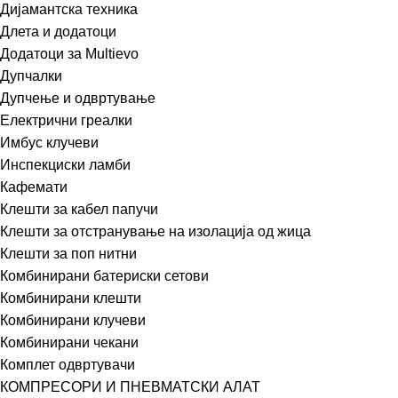
Дијамантска техника
Длета и додатоци
Додатоци за Multievo
Дупчалки
Дупчење и одвртување
Електрични греалки
Имбус клучеви
Инспекциски ламби
Кафемати
Клешти за кабел папучи
Клешти за отстранување на изолација од жица
Клешти за поп нитни
Комбинирани батериски сетови
Комбинирани клешти
Комбинирани клучеви
Комбинирани чекани
Комплет одвртувачи
КОМПРЕСОРИ И ПНЕВМАТСКИ АЛАТ