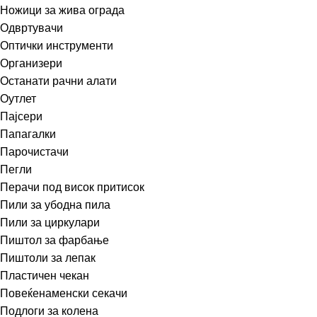
Ножици за жива ограда
Одвртувачи
Оптички инструменти
Организери
Останати рачни алати
Оутлет
Пајсери
Папагалки
Парочистачи
Пегли
Перачи под висок притисок
Пили за убодна пила
Пили за циркулари
Пиштол за фарбање
Пиштоли за лепак
Пластичен чекан
Повеќенаменски секачи
Подлоги за колена