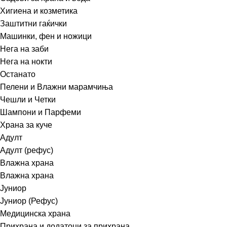
Хигиена и козметика
Заштитни гаќички
Машинки, фен и ножици
Нега на заби
Нега на нокти
Останато
Пелени и Влажни марамчиња
Чешли и Четки
Шампони и Парфеми
Храна за куче
Адулт
Адулт (рефус)
Влажна храна
Влажна храна
Јуниор
Јуниор (Рефус)
Медицинска храна
Прихрана и додатоци за прихрана