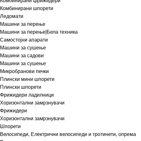
Комбинирани фрижидери
Комбинирани шпорети
Ледомати
Машини за перење
Машини за перење|Бела техника
Самостојни апарати
Машини за сушење
Машини за садови
Машини за сушење
Микробранови печки
Плински мини шпорети
Плински шпорети
Фрижидери ладилници
Хоризонтални замрзнувачи
Фрижидери
Хоризонтални замрзнувачи
Шпорети
Велосипеди, Електрични велосипеди и тротинети, опрема