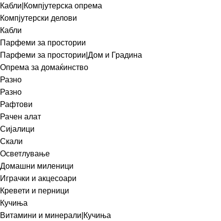
Кабли|Компјутерска опрема
Компјутерски делови
Кабли
Парфеми за простории
Парфеми за простории|Дом и Градина
Опрема за домаќинство
Разно
Разно
Рафтови
Рачен алат
Сијалици
Скали
Осветлување
Домашни миленици
Играчки и акцесоари
Кревети и перници
Кучиња
Витамини и минерали|Кучиња