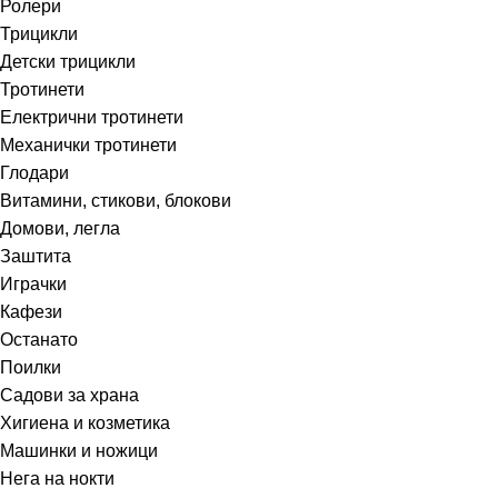
Ролери
Трицикли
Детски трицикли
Тротинети
Електрични тротинети
Механички тротинети
Глодари
Витамини, стикови, блокови
Домови, легла
Заштита
Играчки
Кафези
Останато
Поилки
Садови за храна
Хигиена и козметика
Машинки и ножици
Нега на нокти