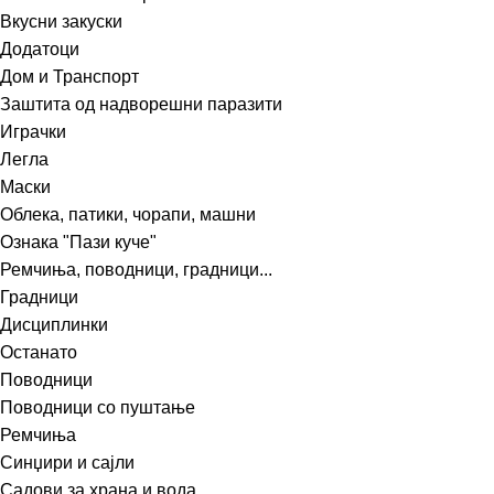
Вкусни закуски
Додатоци
Дом и Транспорт
Заштита од надворешни паразити
Играчки
Легла
Маски
Облека, патики, чорапи, машни
Ознака "Пази куче"
Ремчиња, поводници, градници...
Градници
Дисциплинки
Останато
Поводници
Поводници со пуштање
Ремчиња
Синџири и сајли
Садови за храна и вода