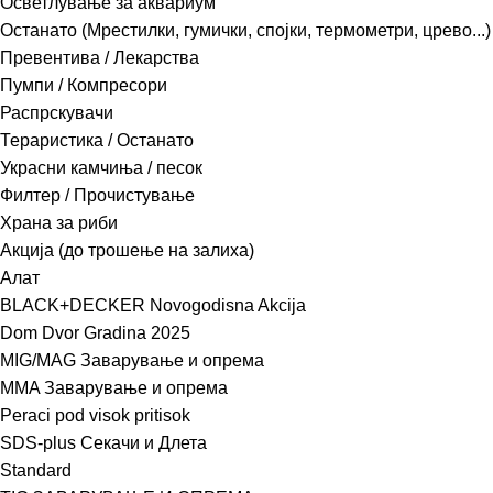
Осветлување за аквариум
Останато (Мрестилки, гумички, спојки, термометри, црево...)
Превентива / Лекарства
Пумпи / Компресори
Распрскувачи
Тераристика / Останато
Украсни камчиња / песок
Филтер / Прочистување
Храна за риби
Акција (до трошење на залиха)
Алат
BLACK+DECKER Novogodisna Akcija
Dom Dvor Gradina 2025
MIG/MAG Заварување и опрема
MMA Заварување и опрема
Peraci pod visok pritisok
SDS-plus Секачи и Длета
Standard