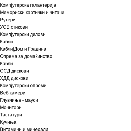
Компјутерска галантерија
Мемориски картички и читачи
Рутери
УСБ стикови
Компјутерски делови
Кабли
Кабли|Дом и Градина
Опрема за домаќинство
Кабли
ССД дискови
ХДД дискови
Компјутерски опреми
Веб камери
Глувчиња - мауси
Монитори
Тастатури
Кучиња
Витамини и минерали