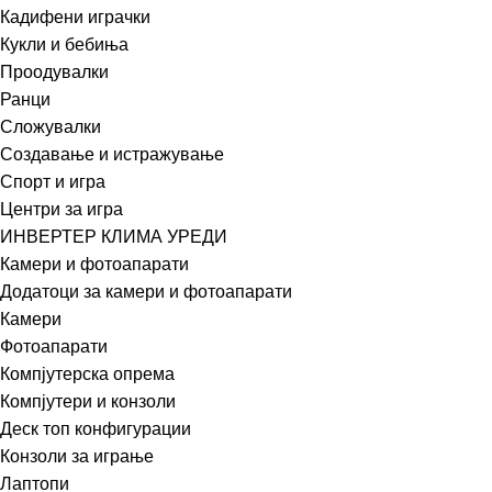
Кадифени играчки
Кукли и бебиња
Проодувалки
Ранци
Сложувалки
Создавање и истражување
Спорт и игра
Центри за игра
ИНВЕРТЕР КЛИМА УРЕДИ
Камери и фотоапарати
Додатоци за камери и фотоапарати
Камери
Фотоапарати
Компјутерска опрема
Компјутери и конзоли
Деск топ конфигурации
Конзоли за играње
Лаптопи