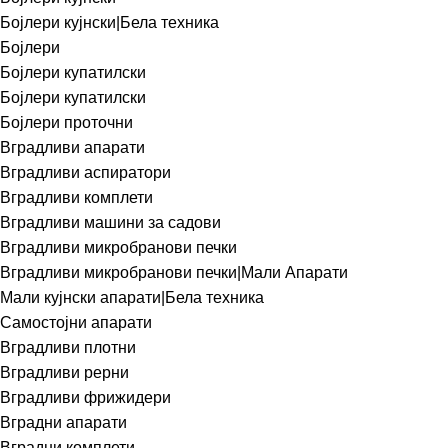
Бојлери кујнски|Бела техника
Бојлери
Бојлери купатилски
Бојлери купатилски
Бојлери проточни
Вградливи апарати
Вградливи аспиратори
Вградливи комплети
Вградливи машини за садови
Вградливи микробранови печки
Вградливи микробранови печки|Мали Апарати
Мали кујнски апарати|Бела техника
Самостојни апарати
Вградливи плотни
Вградливи рерни
Вградливи фрижидери
Вградни апарати
Вградни комплети