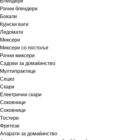
Блендери
Рачни блендери
Бокали
Кујнски ваги
Ледомати
Миксери
Миксери со постоље
Рачни миксери
Садови за домаќинство
Мултипрактици
Сецко
Скари
Електрични скари
Соковници
Соковници
Тостери
Фритези
Апарати за домаќинство