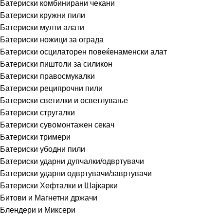
Батериски комбинирани чекани
Батериски кружни пили
Батериски мулти алати
Батериски ножици за ограда
Батериски осцилаторен повеќенаменски алат
Батериски пиштоли за силикон
Батериски правосмукалки
Батериски реципрочни пили
Батериски светилки и осветлување
Батериски стругалки
Батериски сувомонтажен секач
Батериски тримери
Батериски убодни пили
Батериски ударни дупчалки/одвртувачи
Батериски ударни одвртувачи/завртувачи
Батериски Хефталки и Шајкарки
Битови и Магнетни држачи
Блендери и Миксери