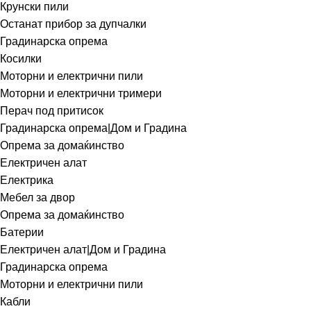
Крунски пили
Останат прибор за дупчалки
Градинарска опрема
Косилки
Моторни и електрични пили
Моторни и електрични тримери
Перач под притисок
Градинарска опрема|Дом и Градина
Опрема за домаќинство
Електричен алат
Електрика
Мебел за двор
Опрема за домаќинство
Батерии
Електричен алат|Дом и Градина
Градинарска опрема
Моторни и електрични пили
Кабли