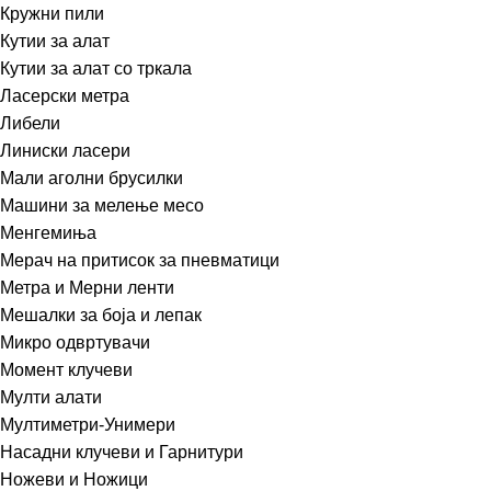
Кружни пили
Кутии за алат
Кутии за алат со тркала
Ласерски метра
Либели
Линиски ласери
Мали аголни брусилки
Машини за мелење месо
Менгемиња
Мерач на притисок за пневматици
Метра и Мерни ленти
Мешалки за боја и лепак
Микро одвртувачи
Момент клучеви
Мулти алати
Мултиметри-Унимери
Насадни клучеви и Гарнитури
Ножеви и Ножици