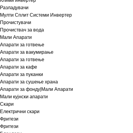
Клими инвертер
Разладувачи
Мулти Сплит Системи Инвертер
Прочистувачи
Прочиствач за вода
Мали Апарати
Апарати за готвење
Апарати за вакумирање
Апарати за готвење
Апарати за кафе
Апарати за пуканки
Апарати за сушење храна
Апарати за фонду|Мали Апарати
Мали кујнски апарати
Скари
Електрични скари
Фритези
Фритези