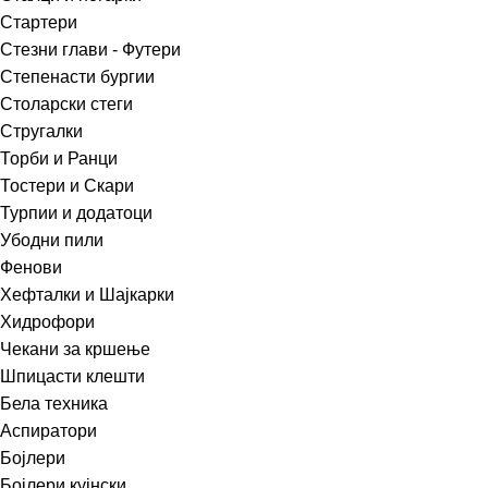
Стартери
Стезни глави - Футери
Степенасти бургии
Столарски стеги
Стругалки
Торби и Ранци
Тостери и Скари
Турпии и додатоци
Убодни пили
Фенови
Хефталки и Шајкарки
Хидрофори
Чекани за кршење
Шпицасти клешти
Бела техника
Аспиратори
Бојлери
Бојлери кујнски