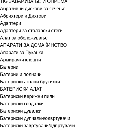
TIG ЗАВАРУВАЊЕ И ОПРЕМА
Абразивни дискови за сечење
Абрихтери и Дихтови
Адаптери
Адаптери за столарски стеги
Алат за обележување
АПАРАТИ ЗА ДОМАЌИНСТВО
Апарати за Пуканки
Армирачки клешти
Батерии
Батерии и полначи
Батериски аголни брусилки
БАТЕРИСКИ АЛАТ
Батериски верижни пили
Батериски глодалки
Батериски дувалки
Батериски дупчалки/одвртувачи
Батериски завртувачи/одвртувачи