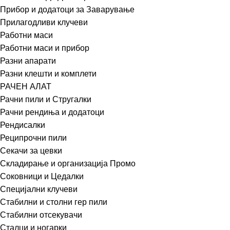
Прибор и додатоци за Заварување
Прилагодливи клучеви
Работни маси
Работни маси и прибор
Разни апарати
Разни клешти и комплети
РАЧЕН АЛАТ
Рачни пили и Стругалки
Рачни рендиња и додатоци
Рендисалки
Реципрочни пили
Секачи за цевки
Складирање и организација Промо
Соковници и Цедалки
Специјални клучеви
Стабилни и столни гер пили
Стабилни отсекувачи
Сталци и ногарки