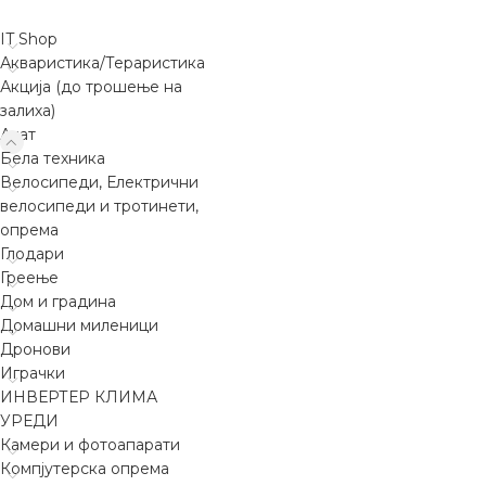
IT Shop
Акваристика/Тераристика
Акција (до трошење на
залиха)
Алат
Бела техника
Велосипеди, Електрични
велосипеди и тротинети,
опрема
Глодари
Греење
Дом и градина
Домашни миленици
Дронови
Играчки
ИНВЕРТЕР КЛИМА
УРЕДИ
Камери и фотоапарати
Компјутерска опрема