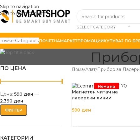
Skip to navigation
Skip to main content
SELECT CATEGORY
rowse Categories
ПОЧЕТНА
МАРКЕТ
ПРОМОЦИИ
КУПУВАЈ ПО БР
Прибор
ПО ЦЕНА
Дома
Алат
Прибор за Ласери
Нема на
залиха
Магнетен читач на
Цена:
590 ден
—
ласерски линии
2.390 ден
590
ден
ФИЛТЕР
ПРОЧИТАЈ ПОВЕЌЕ
КАТЕГОРИИ