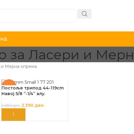
ЕНД
 за Ласери и Мерн
 и Мерна опрема
-11%
Постоље трипод 44-119cm
Навој 5/8 ‘’-1/4” алу.
2.390
ден
2.690
ден
ДОДАЈ ВО КОШНИЦА