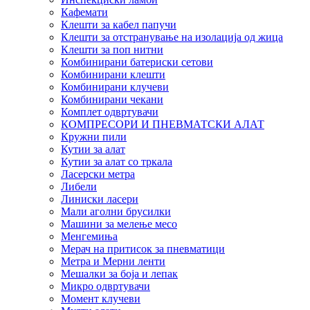
Кафемати
Клешти за кабел папучи
Клешти за отстранување на изолација од жица
Клешти за поп нитни
Комбинирани батериски сетови
Комбинирани клешти
Комбинирани клучеви
Комбинирани чекани
Комплет одвртувачи
КОМПРЕСОРИ И ПНЕВМАТСКИ АЛАТ
Кружни пили
Кутии за алат
Кутии за алат со тркала
Ласерски метра
Либели
Линиски ласери
Мали аголни брусилки
Машини за мелење месо
Менгемиња
Мерач на притисок за пневматици
Метра и Мерни ленти
Мешалки за боја и лепак
Микро одвртувачи
Момент клучеви