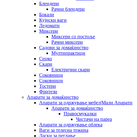
Блендери
Рачни блендери
Бокали
Кујнски ваги
Ледомати
Миксери
Миксери со постоље
Рачни миксери
Садови за домаќинство
Мултипрактици
Сецко
Скари
Електрични скари
Соковници
Соковници
Тостери
Фритези
Апарати за домаќинство
Апарати за одржување мебел|Мали Апарати
Апарати за домаќинство
Правосмукалки
Чистачи на пареа
Апарати за одржување облека
Ваги за телесна тежина
Даски за пеглање