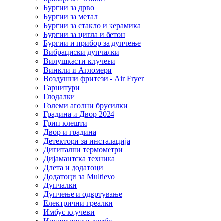
Бургии за дрво
Бургии за метал
Бургии за стакло и керамика
Бургии за цигла и бетон
Бургии и прибор за дупчење
Вибрациски дупчалки
Вилушкасти клучеви
Винкли и Агломери
Воздушни фритези - Air Fryer
Гарнитури
Глодалки
Големи аголни брусилки
Градина и Двор 2024
Грип клешти
Двор и градина
Детектори за инсталација
Дигитални термометри
Дијамантска техника
Длета и додатоци
Додатоци за Multievo
Дупчалки
Дупчење и одвртување
Електрични греалки
Имбус клучеви
Инспекциски ламби