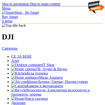
Skip to navigation
Skip to main content
Menu
0
items
DJI
Categories
СЕ ЗА БЕБЕ
Алат
IT Shop
ТВ, Аудио & Видео
Бела техника
Мали Апарати
Ладење, Греење, Прочистувачи
Камери и фотоапарати
Велосипеди, Електрични велосипеди и
тротинети, опрема
Дом и градина
Дронови