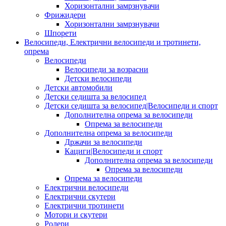
Хоризонтални замрзнувачи
Фрижидери
Хоризонтални замрзнувачи
Шпорети
Велосипеди, Електрични велосипеди и тротинети,
опрема
Велосипеди
Велосипеди за возрасни
Детски велосипеди
Детски автомобили
Детски седишта за велосипед
Детски седишта за велосипед|Велосипеди и спорт
Дополнителна опрема за велосипеди
Опрема за велосипеди
Дополнителна опрема за велосипеди
Држачи за велосипеди
Кациги|Велосипеди и спорт
Дополнителна опрема за велосипеди
Опрема за велосипеди
Опрема за велосипеди
Електрични велосипеди
Електрични скутери
Електрични тротинети
Мотори и скутери
Ролери