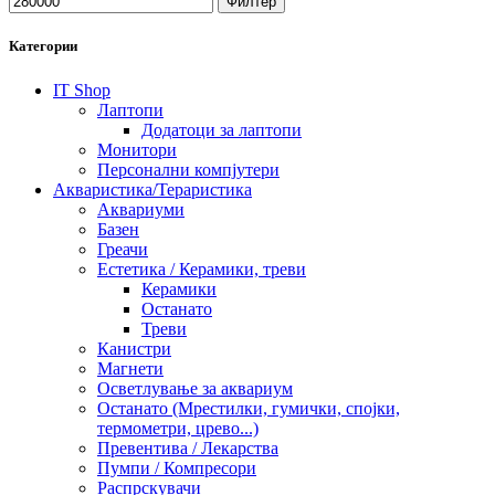
Филтер
Категории
IT Shop
Лаптопи
Додатоци за лаптопи
Монитори
Персонални компјутери
Акваристика/Тераристика
Аквариуми
Базен
Греачи
Естетика / Керамики, треви
Керамики
Останато
Треви
Канистри
Магнети
Осветлување за аквариум
Останато (Мрестилки, гумички, спојки,
термометри, црево...)
Превентива / Лекарства
Пумпи / Компресори
Распрскувачи