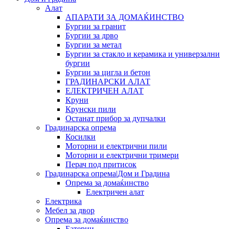
Алат
АПАРАТИ ЗА ДОМАЌИНСТВО
Бургии за гранит
Бургии за дрво
Бургии за метал
Бургии за стакло и керамика и универзални
бургии
Бургии за цигла и бетон
ГРАДИНАРСКИ АЛАТ
ЕЛЕКТРИЧЕН АЛАТ
Круни
Крунски пили
Останат прибор за дупчалки
Градинарска опрема
Косилки
Моторни и електрични пили
Моторни и електрични тримери
Перач под притисок
Градинарска опрема|Дом и Градина
Опрема за домаќинство
Електричен алат
Електрика
Мебел за двор
Опрема за домаќинство
Батерии