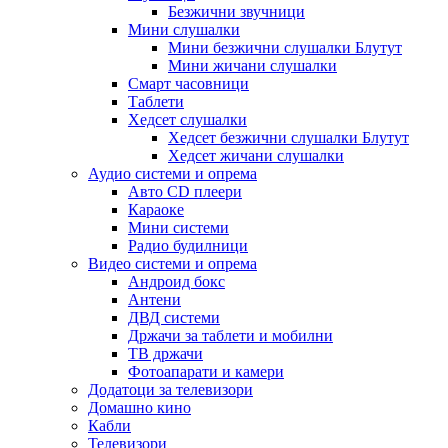
Безжични звучници
Мини слушалки
Мини безжични слушалки Блутут
Мини жичани слушалки
Смарт часовници
Таблети
Хедсет слушалки
Хедсет безжични слушалки Блутут
Хедсет жичани слушалки
Аудио системи и опрема
Авто CD плеери
Караоке
Мини системи
Радио будилници
Видео системи и опрема
Андроид бокс
Антени
ДВД системи
Држачи за таблети и мобилни
ТВ држачи
Фотоапарати и камери
Додатоци за телевизори
Домашно кино
Кабли
Телевизори