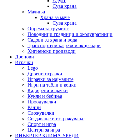
Адулт
Сува храна
Мачиња
Храна за маче
Сува храна
Опрема за груминг
Поводници градници и околувратници
Садови за храна и вода
Транспортери кафези и акцесоари
Хигиенски производи
Дронови
Играчки
Lego
Дрвени играчки
Играчки за најмалите
Игри на табли и коцки
Кадифени играчки
Кукли и бебиња
Проодувалки
Ранци
Сложувалки
Создавање и истражување
Спорт и игра
Центри за игра
ИНВЕРТЕР КЛИМА УРЕДИ