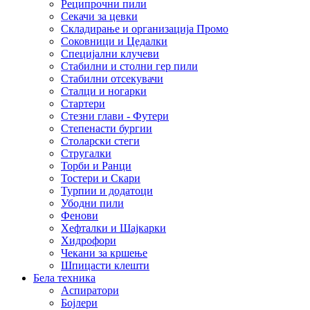
Реципрочни пили
Секачи за цевки
Складирање и организација Промо
Соковници и Цедалки
Специјални клучеви
Стабилни и столни гер пили
Стабилни отсекувачи
Сталци и ногарки
Стартери
Стезни глави - Футери
Степенасти бургии
Столарски стеги
Стругалки
Торби и Ранци
Тостери и Скари
Турпии и додатоци
Убодни пили
Фенови
Хефталки и Шајкарки
Хидрофори
Чекани за кршење
Шпицасти клешти
Бела техника
Аспиратори
Бојлери