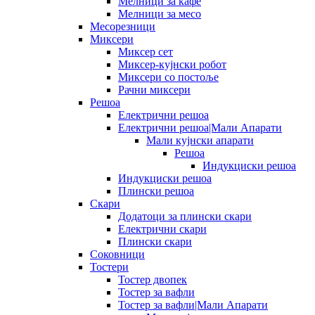
Мелници за кафе
Мелници за месо
Месорезници
Миксери
Миксер сет
Миксер-кујнски робот
Миксери со постоље
Рачни миксери
Решоа
Електрични решоа
Електрични решоа|Мали Апарати
Мали кујнски апарати
Решоа
Индукциски решоа
Индукциски решоа
Плински решоа
Скари
Додатоци за плински скари
Електрични скари
Плински скари
Соковници
Тостери
Тостер двопек
Тостер за вафли
Тостер за вафли|Мали Апарати