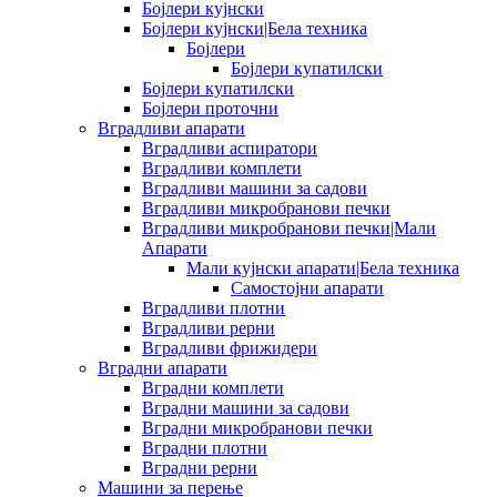
Бојлери кујнски
Бојлери кујнски|Бела техника
Бојлери
Бојлери купатилски
Бојлери купатилски
Бојлери проточни
Вградливи апарати
Вградливи аспиратори
Вградливи комплети
Вградливи машини за садови
Вградливи микробранови печки
Вградливи микробранови печки|Мали
Апарати
Мали кујнски апарати|Бела техника
Самостојни апарати
Вградливи плотни
Вградливи рерни
Вградливи фрижидери
Вградни апарати
Вградни комплети
Вградни машини за садови
Вградни микробранови печки
Вградни плотни
Вградни рерни
Машини за перење