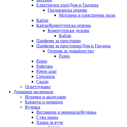
Електричен алат|Дом и Градина
Градинарска опрема
Моторни и електрични пили
Кабли
Кабли|Компјутерска опрема
Компјутерски делови
Кабли
Парфеми за простории
Парфеми за простории|Дом и Градина
Опрема за домаќинство
Разно
Разно
Рафтови
Рачен алат
Сијалици
Скали
Осветлување
Домашни миленици
Играчки и акцесоари
Кревети и перници
Кучиња
Витамини и минерали|Кучиња
Сува храна
Храна за куче