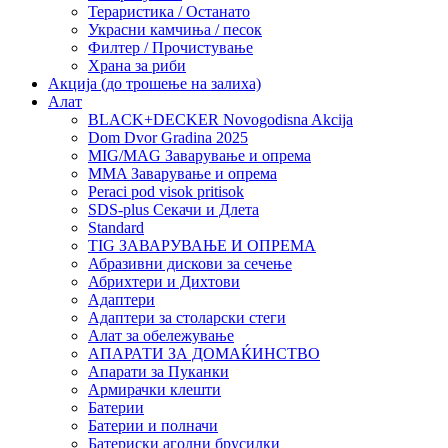
Тераристика / Останато
Украсни камчиња / песок
Филтер / Прочистување
Храна за риби
Акција (до трошење на залиха)
Алат
BLACK+DECKER Novogodisna Akcija
Dom Dvor Gradina 2025
MIG/MAG Заварување и опрема
MMA Заварување и опрема
Peraci pod visok pritisok
SDS-plus Секачи и Длета
Standard
TIG ЗАВАРУВАЊЕ И ОПРЕМА
Абразивни дискови за сечење
Абрихтери и Дихтови
Адаптери
Адаптери за столарски стеги
Алат за обележување
АПАРАТИ ЗА ДОМАЌИНСТВО
Апарати за Пуканки
Армирачки клешти
Батерии
Батерии и полначи
Батериски аголни брусилки