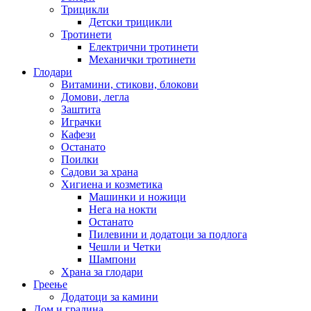
Трицикли
Детски трицикли
Тротинети
Електрични тротинети
Механички тротинети
Глодари
Витамини, стикови, блокови
Домови, легла
Заштита
Играчки
Кафези
Останато
Поилки
Садови за храна
Хигиена и козметика
Машинки и ножици
Нега на нокти
Останато
Пилевини и додатоци за подлога
Чешли и Четки
Шампони
Храна за глодари
Греење
Додатоци за камини
Дом и градина