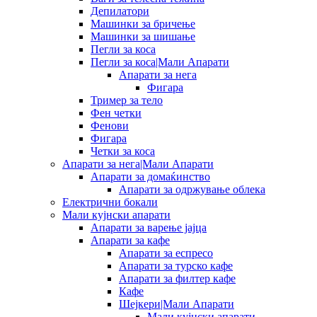
Депилатори
Машинки за бричење
Машинки за шишање
Пегли за коса
Пегли за коса|Мали Апарати
Апарати за нега
Фигара
Тример за тело
Фен четки
Фенови
Фигара
Четки за коса
Апарати за нега|Мали Апарати
Апарати за домаќинство
Апарати за одржување облека
Електрични бокали
Мали кујнски апарати
Апарати за варење јајца
Апарати за кафе
Апарати за еспресо
Апарати за турско кафе
Апарати за филтер кафе
Кафе
Шејкери|Мали Апарати
Мали кујнски апарати