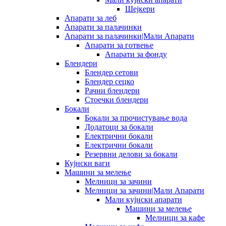
Шејкери
Апарати за леб
Апарати за палачинки
Апарати за палачинки|Мали Апарати
Апарати за готвење
Апарати за фонду
Блендери
Блендер сетови
Блендер сецко
Рачни блендери
Стоечки блендери
Бокали
Бокали за прочистување вода
Додатоци за бокали
Електрични бокали
Електрични бокали
Резервни делови за бокали
Кујнски ваги
Машини за мелење
Мелници за зачини
Мелници за зачини|Мали Апарати
Мали кујнски апарати
Машини за мелење
Мелници за кафе