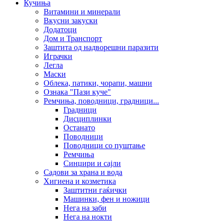
Кучиња
Витамини и минерали
Вкусни закуски
Додатоци
Дом и Транспорт
Заштита од надворешни паразити
Играчки
Легла
Маски
Облека, патики, чорапи, машни
Ознака "Пази куче"
Ремчиња, поводници, градници...
Градници
Дисциплинки
Останато
Поводници
Поводници со пуштање
Ремчиња
Синџири и сајли
Садови за храна и вода
Хигиена и козметика
Заштитни гаќички
Машинки, фен и ножици
Нега на заби
Нега на нокти