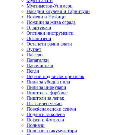
Мулти алати
Мултиметри-Унимери
Насадни клучеви и Гарнитури
Ножеви и Ножици
Ножици за жива ограда
Одвртувачи
Оптички инструменти
Организери
Останати рачни алати
Оутлет
Пајсери
Папагалки
Парочистачи
Пегли
Перачи под висок притисок
Пили за убодна пила
Пили за циркулари
Пиштол за фарбање
Пиштоли за лепак
Пластичен чекан
Повеќенаменски секачи
Подлоги за колена
Појаси и Футроли
Полначи
Полначи за акумулатори