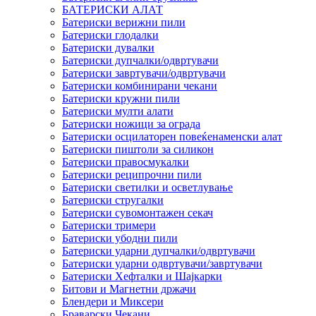
БАТЕРИСКИ АЛАТ
Батериски верижни пили
Батериски глодалки
Батериски дувалки
Батериски дупчалки/одвртувачи
Батериски завртувачи/одвртувачи
Батериски комбинирани чекани
Батериски кружни пили
Батериски мулти алати
Батериски ножици за ограда
Батериски осцилаторен повеќенаменски алат
Батериски пиштоли за силикон
Батериски правосмукалки
Батериски реципрочни пили
Батериски светилки и осветлување
Батериски стругалки
Батериски сувомонтажен секач
Батериски тримери
Батериски убодни пили
Батериски ударни дупчалки/одвртувачи
Батериски ударни одвртувачи/завртувачи
Батериски Хефталки и Шајкарки
Битови и Магнетни држачи
Блендери и Миксери
Браварски Чекани