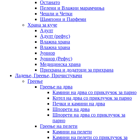
Останато
Пелени и Влажни марамчиња
Чешли и Четки
Шампони и Парфеми
Храна за куче
Адулт
Адулт (рефус)
Влажна храна
Влажна храна
Јуниор
Јуниор (Рефус)
Медицинска храна
Прихрана и додатоци за прихрана
Ладење, Греење, Прочистувачи
Греење
Греење на дрва
Камини на дрва со приклучок за парно
Котел на дрва со приклучок за парно
Печки и камини на дрва
Шпорети на дрва
Шпорети на дрва со приклучок за
парно
Греење на пелети
Камини на пелети
Камини на пелети со приклучок за