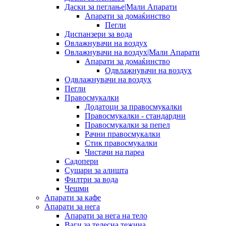
Даски за пеглање|Мали Апарати
Апарати за домаќинство
Пегли
Диспанзери за вода
Овлажнувачи на воздух
Овлажнувачи на воздух|Мали Апарати
Апарати за домаќинство
Одвлажнувачи на воздух
Одвлажнувачи на воздух
Пегли
Правосмукалки
Додатоци за правосмукалки
Правосмукалки - стандардни
Правосмукалки за пепел
Рачни правосмукалки
Стик правосмукалки
Чистачи на пареа
Садопери
Сушари за алишта
Филтри за вода
Чешми
Апарати за кафе
Апарати за нега
Апарати за нега на тело
Ваги за телесна тежина