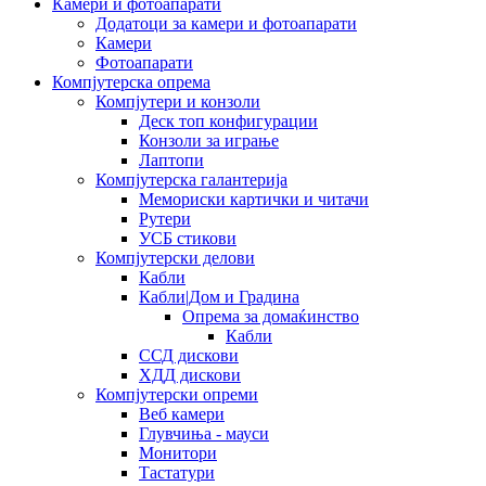
Камери и фотоапарати
Додатоци за камери и фотоапарати
Камери
Фотоапарати
Компјутерска опрема
Компјутери и конзоли
Деск топ конфигурации
Конзоли за играње
Лаптопи
Компјутерска галантерија
Мемориски картички и читачи
Рутери
УСБ стикови
Компјутерски делови
Кабли
Кабли|Дом и Градина
Опрема за домаќинство
Кабли
ССД дискови
ХДД дискови
Компјутерски опреми
Веб камери
Глувчиња - мауси
Монитори
Тастатури