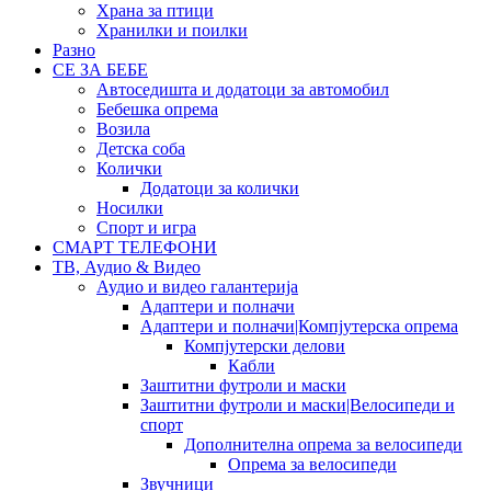
Храна за птици
Хранилки и поилки
Разно
СЕ ЗА БЕБЕ
Автоседишта и додатоци за автомобил
Бебешка опрема
Возила
Детска соба
Колички
Додатоци за колички
Носилки
Спорт и игра
СМАРТ ТЕЛЕФОНИ
ТВ, Аудио & Видео
Аудио и видео галантерија
Адаптери и полначи
Адаптери и полначи|Компјутерска опрема
Компјутерски делови
Кабли
Заштитни футроли и маски
Заштитни футроли и маски|Велосипеди и
спорт
Дополнителна опрема за велосипеди
Опрема за велосипеди
Звучници