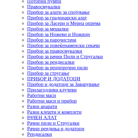
Потопни пумпи
Правосмукалки
Прибор за алати за спојување
Прибор за градинарски алат
Прибор за Ласери и Мерна опрема
Прибор за мешалки
Прибор за Ножеви и Ножици
Прибор за парочистачи
Прибор за повеќенаменски секачи
Прибор за правосмукалки
Прибор за рачни Пили и Стругалки
Прибор за рендисалки
Прибор за реципрочни пили
Прибор за стругање
ПРИБОР И ДОДАТОЦИ
Прибор и додатоци за Заварување
Прилагодливи клучеви
Работни маси
Работни маси и прибор
Разни апарати
Разни клешти и комплети
РАЧЕН АЛАТ
Рачни пили и Стругалки
Рачни рендиња и додатоци
Рендисалки