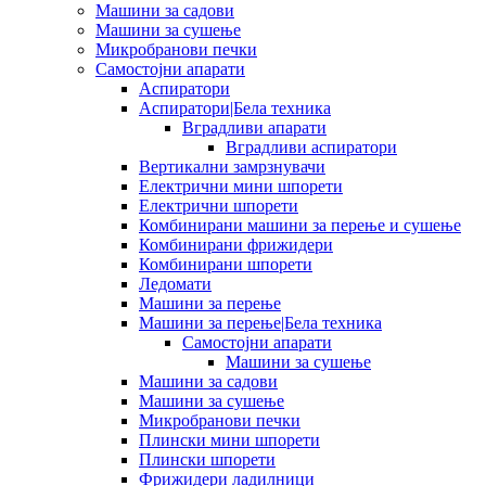
Машини за садови
Машини за сушење
Микробранови печки
Самостојни апарати
Аспиратори
Аспиратори|Бела техника
Вградливи апарати
Вградливи аспиратори
Вертикални замрзнувачи
Електрични мини шпорети
Електрични шпорети
Комбинирани машини за перење и сушење
Комбинирани фрижидери
Комбинирани шпорети
Ледомати
Машини за перење
Машини за перење|Бела техника
Самостојни апарати
Машини за сушење
Машини за садови
Машини за сушење
Микробранови печки
Плински мини шпорети
Плински шпорети
Фрижидери ладилници