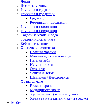
Легла
Песок за мачиња
Ремчиња и градници
Ремчиња и градници
Градници
Ремчиња и поводници
Ремчиња и поводници
Ремчиња и поводници
Садови за храна и вода
Тоалети и лопатчиња
Ќебиња и машни
Хигиена и козметика
Влажни марами
Машинки, фен и ножици
Нега на заби
Нега на нокти
Останато
Чешли и Четки
Шампони / Дезодоранси
Храна за маче
Влажна храна
Медицинска храна
Храна за маче (китен и адулт)
Храна за маче китен и адулт (рефус)
Мебел