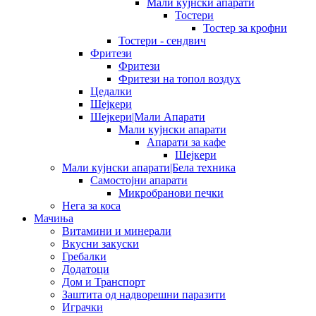
Мали кујнски апарати
Тостери
Тостер за крофни
Тостери - сендвич
Фритези
Фритези
Фритези на топол воздух
Цедалки
Шејкери
Шејкери|Мали Апарати
Мали кујнски апарати
Апарати за кафе
Шејкери
Мали кујнски апарати|Бела техника
Самостојни апарати
Микробранови печки
Нега за коса
Мачиња
Витамини и минерали
Вкусни закуски
Гребалки
Додатоци
Дом и Транспорт
Заштита од надворешни паразити
Играчки