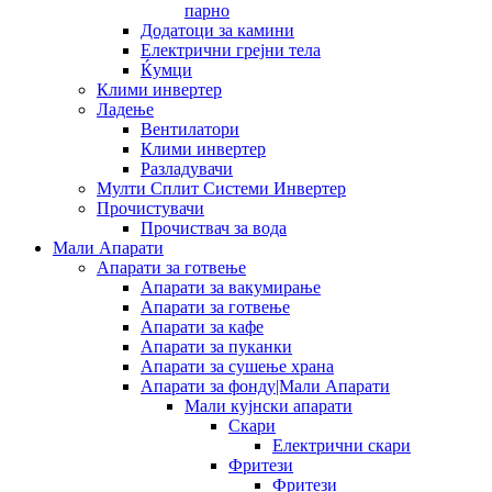
парно
Додатоци за камини
Електрични грејни тела
Ќумци
Клими инвертер
Ладење
Вентилатори
Клими инвертер
Разладувачи
Мулти Сплит Системи Инвертер
Прочистувачи
Прочиствач за вода
Мали Апарати
Апарати за готвење
Апарати за вакумирање
Апарати за готвење
Апарати за кафе
Апарати за пуканки
Апарати за сушење храна
Апарати за фонду|Мали Апарати
Мали кујнски апарати
Скари
Електрични скари
Фритези
Фритези