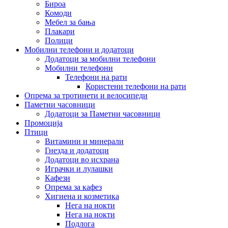
Бироа
Комоди
Мебел за бања
Плакари
Полици
Мобилни телефони и додатоци
Додатоци за мобилни телефони
Мобилни телефони
Телефони на рати
Користени телефони на рати
Опрема за тротинети и велосипеди
Паметни часовници
Додатоци за Паметни часовници
Промоција
Птици
Витамини и минерали
Гнезда и додатоци
Додатоци во исхрана
Играчки и лулашки
Кафези
Опрема за кафез
Хигиена и козметика
Нега на нокти
Нега на нокти
Подлога