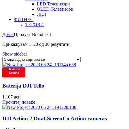
LED Телевизори
QLED Телевизори
ЛЕД
ФИТНЕС
ТЕГОВИ
Дома
Продукт Brand
DJI
Прикажувам 1–20 од 30 резултати
Show sidebar
Нема на
залиха
Baterija DJI Tello
1.107
ден
Прочитај повеќе
DJI Action 2 Dual-ScreenCo Action cameras