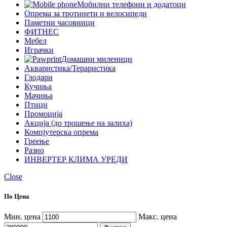
Мобилни телефони и додатоци
Опрема за тротинети и велосипеди
Паметни часовници
ФИТНЕС
Мебел
Играчки
Домашни миленици
Акваристика/Тераристика
Глодари
Кучиња
Мачиња
Птици
Промоција
Акција (до трошење на залиха)
Компјутерска опрема
Греење
Разно
ИНВЕРТЕР КЛИМА УРЕДИ
Close
По Цена
Мин. цена
Макс. цена