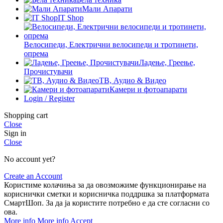
Мали Апарати
IT Shop
Велосипеди, Електрични велосипеди и тротинети,
опрема
Ладење, Греење,
Прочистувачи
ТВ, Аудио & Видео
Камери и фотоапарати
Login / Register
Shopping cart
Close
Sign in
Close
No account yet?
Create an Account
Користиме колачиња за да овозможиме функционирање на
кориснички сметки и корисничка поддршка за платформата
СмартШоп. За да ја користите потребно е да сте согласни со
ова.
More info
More info
Accept