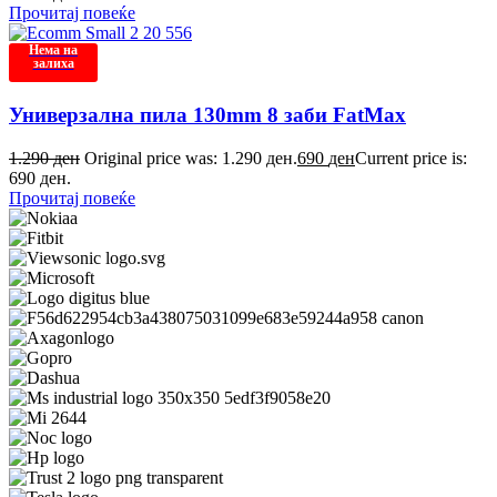
Прочитај повеќе
Нема на
залиха
Универзална пила 130mm 8 заби FatMax
1.290
ден
Original price was: 1.290 ден.
690
ден
Current price is:
690 ден.
Прочитај повеќе