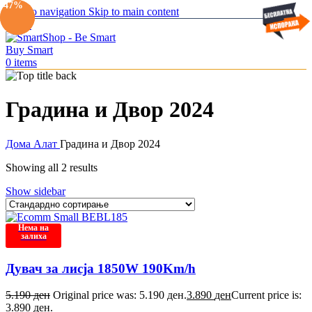
-25%
-47%
Skip to navigation
Skip to main content
Menu
0
items
Градина и Двор 2024
Дома
Алат
Градина и Двор 2024
Showing all 2 results
Show sidebar
Нема на
залиха
Дувач за лисја 1850W 190Km/h
5.190
ден
Original price was: 5.190 ден.
3.890
ден
Current price is:
3.890 ден.