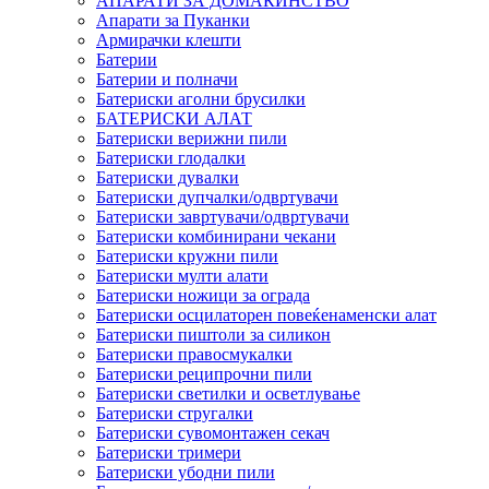
АПАРАТИ ЗА ДОМАЌИНСТВО
Апарати за Пуканки
Армирачки клешти
Батерии
Батерии и полначи
Батериски аголни брусилки
БАТЕРИСКИ АЛАТ
Батериски верижни пили
Батериски глодалки
Батериски дувалки
Батериски дупчалки/одвртувачи
Батериски завртувачи/одвртувачи
Батериски комбинирани чекани
Батериски кружни пили
Батериски мулти алати
Батериски ножици за ограда
Батериски осцилаторен повеќенаменски алат
Батериски пиштоли за силикон
Батериски правосмукалки
Батериски реципрочни пили
Батериски светилки и осветлување
Батериски стругалки
Батериски сувомонтажен секач
Батериски тримери
Батериски убодни пили