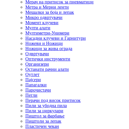
Мерач на притисок за пневматици
Метра и Мерни ленти
Мешалки за боја и лепак
Микро одвртувачи
Момент клучеви
Мулти алати
Мултиметри-Унимери
Насадни клучеви и Гарнитури
Ножеви и Ножици
Ножици за жива ограда
Одвртувачи
Оптички инструменти
Организери
Останати рачни алати
Оутлет
Пајсери
Папагалки
Парочистачи
Пегли
Перачи под висок притисок
Пили за убодна пила
Пили за циркулари
Пиштол за фарбање
Пиштоли за лепак
Пластичен чекан