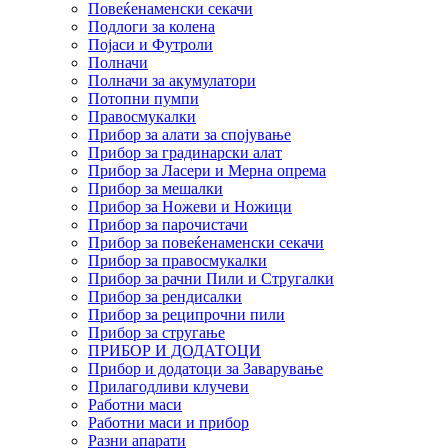
Повеќенаменски секачи
Подлоги за колена
Појаси и Футроли
Полначи
Полначи за акумулатори
Потопни пумпи
Правосмукалки
Прибор за алати за спојување
Прибор за градинарски алат
Прибор за Ласери и Мерна опрема
Прибор за мешалки
Прибор за Ножеви и Ножици
Прибор за парочистачи
Прибор за повеќенаменски секачи
Прибор за правосмукалки
Прибор за рачни Пили и Стругалки
Прибор за рендисалки
Прибор за реципрочни пили
Прибор за стругање
ПРИБОР И ДОДАТОЦИ
Прибор и додатоци за Заварување
Прилагодливи клучеви
Работни маси
Работни маси и прибор
Разни апарати