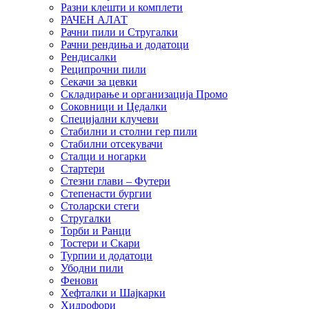
Разни клешти и комплети
РАЧЕН АЛАТ
Рачни пили и Стругалки
Рачни рендиња и додатоци
Рендисалки
Реципрочни пили
Секачи за цевки
Складирање и организација Промо
Соковници и Цедалки
Специјални клучеви
Стабилни и столни гер пили
Стабилни отсекувачи
Сталци и ногарки
Стартери
Стезни глави – Футери
Степенасти бургии
Столарски стеги
Стругалки
Торби и Ранци
Тостери и Скари
Турпии и додатоци
Убодни пили
Фенови
Хефталки и Шајкарки
Хидрофори