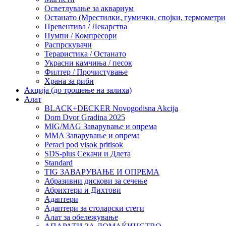
Осветлување за аквариум
Останато (Мрестилки, гумички, спојки, термометр
Превентива / Лекарства
Пумпи / Компресори
Распрскувачи
Тераристика / Останато
Украсни камчиња / песок
Филтер / Прочистување
Храна за риби
Акција (до трошење на залиха)
Алат
BLACK+DECKER Novogodisna Akcija
Dom Dvor Gradina 2025
MIG/MAG Заварување и опрема
MMA Заварување и опрема
Peraci pod visok pritisok
SDS-plus Секачи и Длета
Standard
TIG ЗАВАРУВАЊЕ И ОПРЕМА
Абразивни дискови за сечење
Абрихтери и Дихтови
Адаптери
Адаптери за столарски стеги
Алат за обележување