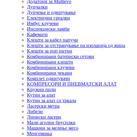
Додатоци за Multievo
Дупчалки
Дупчење и одвртување
Електрични греалки
Имбус клучеви
Инспекциски ламби
Кафемати
Клешти за кабел папучи
Клешти за отстранување на изолација од жица
Клешти за поп нитни
Комбинирани батериски сетови
Комбинирани клешти
Комбинирани клучеви
Комбинирани чекани
Комплет одвртувачи
КОМПРЕСОРИ И ПНЕВМАТСКИ АЛАТ
Кружни пили
Кутии за алат
Кутии за алат со тркала
Ласерски метра
Либели
Линиски ласери
Мали аголни брусилки
Машини за мелење месо
Менгемиња