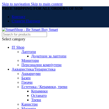
Skip to navigation
Skip to main content
FREE SHIPPING FOR ALL ORDERS OF $150
Контакт
Станете Партнер
Select category
IT Shop
Лаптопи
Додатоци за лаптопи
Монитори
Персонални компјутери
Акваристика/Тераристика
Аквариуми
Базен
Греачи
Естетика / Керамики, треви
Керамики
Останато
Треви
Канистри
Магнети