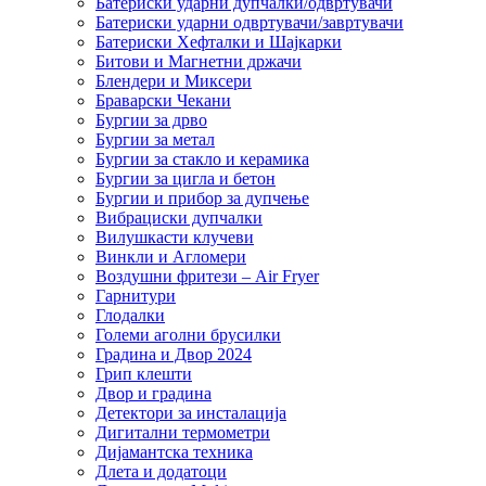
Батериски ударни дупчалки/одвртувачи
Батериски ударни одвртувачи/завртувачи
Батериски Хефталки и Шајкарки
Битови и Магнетни држачи
Блендери и Миксери
Браварски Чекани
Бургии за дрво
Бургии за метал
Бургии за стакло и керамика
Бургии за цигла и бетон
Бургии и прибор за дупчење
Вибрациски дупчалки
Вилушкасти клучеви
Винкли и Агломери
Воздушни фритези – Air Fryer
Гарнитури
Глодалки
Големи аголни брусилки
Градина и Двор 2024
Грип клешти
Двор и градина
Детектори за инсталација
Дигитални термометри
Дијамантска техника
Длета и додатоци