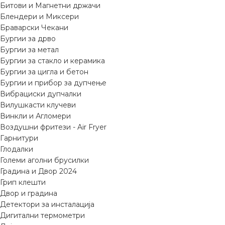
Битови и Магнетни држачи
Блендери и Миксери
Браварски Чекани
Бургии за дрво
Бургии за метал
Бургии за стакло и керамика
Бургии за цигла и бетон
Бургии и прибор за дупчење
Вибрациски дупчалки
Вилушкасти клучеви
Винкли и Агломери
Воздушни фритези - Air Fryer
Гарнитури
Глодалки
Големи аголни брусилки
Градина и Двор 2024
Грип клешти
Двор и градина
Детектори за инсталација
Дигитални термометри