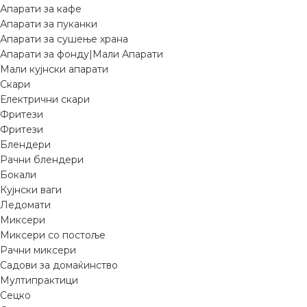
Апарати за кафе
Апарати за пуканки
Апарати за сушење храна
Апарати за фонду|Мали Апарати
Мали кујнски апарати
Скари
Електрични скари
Фритези
Фритези
Блендери
Рачни блендери
Бокали
Кујнски ваги
Ледомати
Миксери
Миксери со постоље
Рачни миксери
Садови за домаќинство
Мултипрактици
Сецко