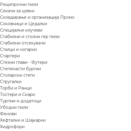
Реципрочни пили
Секачи за цевки
Складирање и организација Промо
Соковници и Цедалки
Специјални клучеви
Стабилни и столни гер пили
Стабилни отсекувачи
Сталци и ногарки
Стартери
Стезни глави - Футери
Степенасти бургии
Столарски стеги
Стругалки
Торби и Ранци
Тостери и Скари
Турпии и додатоци
Убодни пили
Фенови
Хефталки и Шајкарки
Хидрофори