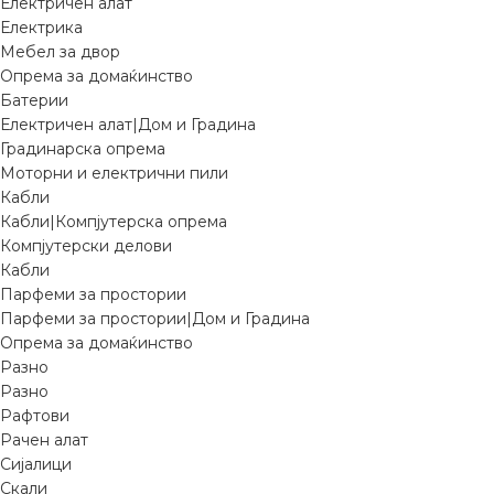
Електричен алат
Електрика
Мебел за двор
Опрема за домаќинство
Батерии
Електричен алат|Дом и Градина
Градинарска опрема
Моторни и електрични пили
Кабли
Кабли|Компјутерска опрема
Компјутерски делови
Кабли
Парфеми за простории
Парфеми за простории|Дом и Градина
Опрема за домаќинство
Разно
Разно
Рафтови
Рачен алат
Сијалици
Скали