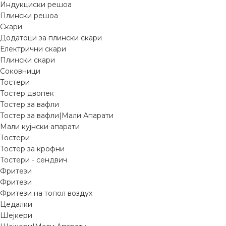
Индукциски решоа
Плински решоа
Скари
Додатоци за плински скари
Електрични скари
Плински скари
Соковници
Тостери
Тостер двопек
Тостер за вафли
Тостер за вафли|Мали Апарати
Мали кујнски апарати
Тостери
Тостер за крофни
Тостери - сендвич
Фритези
Фритези
Фритези на топол воздух
Цедалки
Шејкери