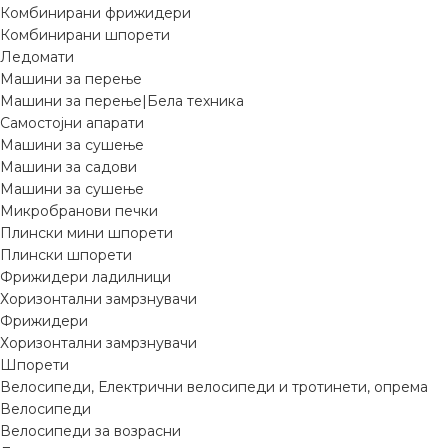
Комбинирани фрижидери
Комбинирани шпорети
Ледомати
Машини за перење
Машини за перење|Бела техника
Самостојни апарати
Машини за сушење
Машини за садови
Машини за сушење
Микробранови печки
Плински мини шпорети
Плински шпорети
Фрижидери ладилници
Хоризонтални замрзнувачи
Фрижидери
Хоризонтални замрзнувачи
Шпорети
Велосипеди, Електрични велосипеди и тротинети, опрема
Велосипеди
Велосипеди за возрасни