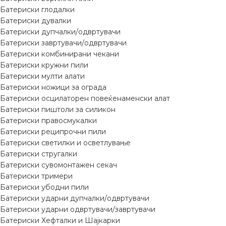
Батериски глодалки
Батериски дувалки
Батериски дупчалки/одвртувачи
Батериски завртувачи/одвртувачи
Батериски комбинирани чекани
Батериски кружни пили
Батериски мулти алати
Батериски ножици за ограда
Батериски осцилаторен повеќенаменски алат
Батериски пиштоли за силикон
Батериски правосмукалки
Батериски реципрочни пили
Батериски светилки и осветлување
Батериски стругалки
Батериски сувомонтажен секач
Батериски тримери
Батериски убодни пили
Батериски ударни дупчалки/одвртувачи
Батериски ударни одвртувачи/завртувачи
Батериски Хефталки и Шајкарки