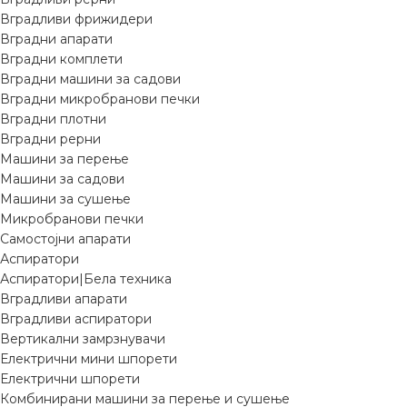
Вградливи фрижидери
Вградни апарати
Вградни комплети
Вградни машини за садови
Вградни микробранови печки
Вградни плотни
Вградни рерни
Машини за перење
Машини за садови
Машини за сушење
Микробранови печки
Самостојни апарати
Аспиратори
Аспиратори|Бела техника
Вградливи апарати
Вградливи аспиратори
Вертикални замрзнувачи
Електрични мини шпорети
Електрични шпорети
Комбинирани машини за перење и сушење