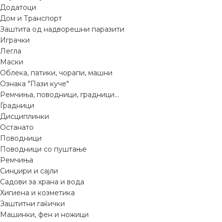
Додатоци
Дом и Транспорт
Заштита од надворешни паразити
Играчки
Легла
Маски
Облека, патики, чорапи, машни
Ознака "Пази куче"
Ремчиња, поводници, градници...
Градници
Дисциплинки
Останато
Поводници
Поводници со пуштање
Ремчиња
Синџири и сајли
Садови за храна и вода
Хигиена и козметика
Заштитни гаќички
Машинки, фен и ножици