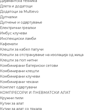
Дијамантска техника
Длета и додатоци
Додатоци за Multievo
Дупчалки
Дупчење и одвртување
Електрични греалки
Имбус клучеви
Инспекциски ламби
Кафемати
Клешти за кабел папучи
Клешти за отстранување на изолација од жица
Клешти за поп нитни
Комбинирани батериски сетови
Комбинирани клешти
Комбинирани клучеви
Комбинирани чекани
Комплет одвртувачи
КОМПРЕСОРИ И ПНЕВМАТСКИ АЛАТ
Кружни пили
Кутии за алат
Кутии за алат со тркала