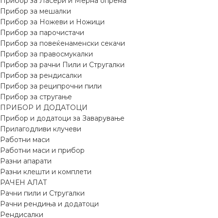
Прибор за Ласери и Мерна опрема
Прибор за мешалки
Прибор за Ножеви и Ножици
Прибор за парочистачи
Прибор за повеќенаменски секачи
Прибор за правосмукалки
Прибор за рачни Пили и Стругалки
Прибор за рендисалки
Прибор за реципрочни пили
Прибор за стругање
ПРИБОР И ДОДАТОЦИ
Прибор и додатоци за Заварување
Прилагодливи клучеви
Работни маси
Работни маси и прибор
Разни апарати
Разни клешти и комплети
РАЧЕН АЛАТ
Рачни пили и Стругалки
Рачни рендиња и додатоци
Рендисалки