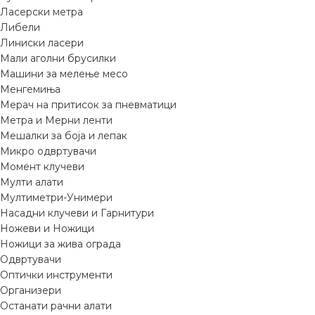
Ласерски метра
Либели
Линиски ласери
Мали аголни брусилки
Машини за мелење месо
Менгемиња
Мерач на притисок за пневматици
Метра и Мерни ленти
Мешалки за боја и лепак
Микро одвртувачи
Момент клучеви
Мулти алати
Мултиметри-Унимери
Насадни клучеви и Гарнитури
Ножеви и Ножици
Ножици за жива ограда
Одвртувачи
Оптички инструменти
Организери
Останати рачни алати