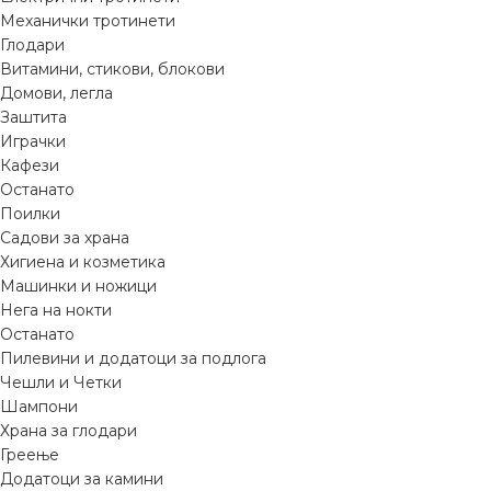
Механички тротинети
Глодари
Витамини, стикови, блокови
Домови, легла
Заштита
Играчки
Кафези
Останато
Поилки
Садови за храна
Хигиена и козметика
Машинки и ножици
Нега на нокти
Останато
Пилевини и додатоци за подлога
Чешли и Четки
Шампони
Храна за глодари
Греење
Додатоци за камини