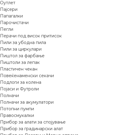
Оутлет
Пајсери
Папагалки
Парочистачи
Пегли
Перачи под висок притисок
Пили за убодна пила
Пили за циркулари
Пиштол за фарбање
Пиштоли за лепак
Пластичен чекан
Повеќенаменски секачи
Подлоги за колена
Појаси и Футроли
Полначи
Полначи за акумулатори
Потопни пумпи
Правосмукалки
Прибор за алати за спојување
Прибор за градинарски алат