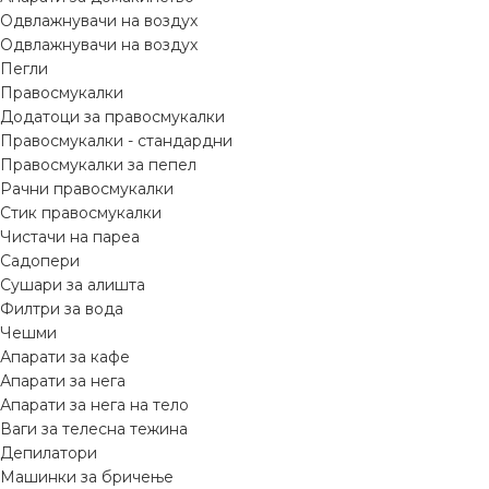
Одвлажнувачи на воздух
Одвлажнувачи на воздух
Пегли
Правосмукалки
Додатоци за правосмукалки
Правосмукалки - стандардни
Правосмукалки за пепел
Рачни правосмукалки
Стик правосмукалки
Чистачи на пареа
Садопери
Сушари за алишта
Филтри за вода
Чешми
Апарати за кафе
Апарати за нега
Апарати за нега на тело
Ваги за телесна тежина
Депилатори
Машинки за бричење