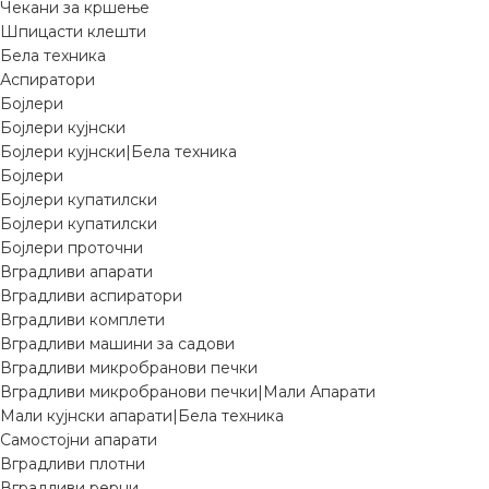
Чекани за кршење
Шпицасти клешти
Бела техника
Аспиратори
Бојлери
Бојлери кујнски
Бојлери кујнски|Бела техника
Бојлери
Бојлери купатилски
Бојлери купатилски
Бојлери проточни
Вградливи апарати
Вградливи аспиратори
Вградливи комплети
Вградливи машини за садови
Вградливи микробранови печки
Вградливи микробранови печки|Мали Апарати
Мали кујнски апарати|Бела техника
Самостојни апарати
Вградливи плотни
Вградливи рерни