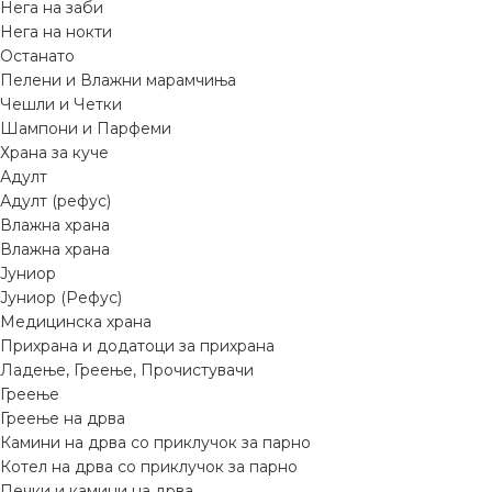
Нега на заби
Нега на нокти
Останато
Пелени и Влажни марамчиња
Чешли и Четки
Шампони и Парфеми
Храна за куче
Адулт
Адулт (рефус)
Влажна храна
Влажна храна
Јуниор
Јуниор (Рефус)
Медицинска храна
Прихрана и додатоци за прихрана
Ладење, Греење, Прочистувачи
Греење
Греење на дрва
Камини на дрва со приклучок за парно
Котел на дрва со приклучок за парно
Печки и камини на дрва