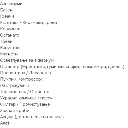
Аквариуми
Базен
Греачи
Естетика / Керамики, треви
Керамики
Останато
Треви
Канистри
Магнети
Осветлување за аквариум
Останато (Мрестилки, гумички, спојки, термометри, црево...)
Превентива / Лекарства
Пумпи / Компресори
Распрскувачи
Тераристика / Останато
Украсни камчиња / песок
Филтер / Прочистување
Храна за риби
Акција (до трошење на залиха)
Алат