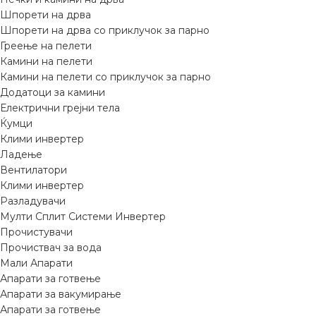
Шпорети на дрва
Шпорети на дрва со приклучок за парно
Греење на пелети
Камини на пелети
Камини на пелети со приклучок за парно
Додатоци за камини
Електрични грејни тела
Ќумци
Клими инвертер
Ладење
Вентилатори
Клими инвертер
Разладувачи
Мулти Сплит Системи Инвертер
Прочистувачи
Прочиствач за вода
Мали Апарати
Апарати за готвење
Апарати за вакумирање
Апарати за готвење