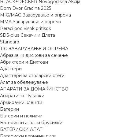
BLACK+DECKER Novogodisna Akcija
Dom Dvor Gradina 2025
MIG/MAG Заварување и опрема
MMA Заварување и опрема
Peraci pod visok pritisok
SDS-plus Секачи и Длета
Standard
TIG ЗАВАРУВАЊЕ И ОПРЕМА
Абразивни дискови за сечење
Абрихтери и Дихтови
Адаптери
Адаптери за столарски стеги
Алат за обележување
АПАРАТИ ЗА ДОМАЌИНСТВО
Апарати за Пуканки
Армирачки клешти
Батерии
Батерии и полначи
Батериски аголни брусилки
БАТЕРИСКИ АЛАТ
Батериски верижни пили