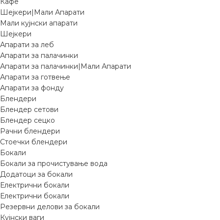
Кафе
Шејкери|Мали Апарати
Мали кујнски апарати
Шејкери
Апарати за леб
Апарати за палачинки
Апарати за палачинки|Мали Апарати
Апарати за готвење
Апарати за фонду
Блендери
Блендер сетови
Блендер сецко
Рачни блендери
Стоечки блендери
Бокали
Бокали за прочистување вода
Додатоци за бокали
Електрични бокали
Електрични бокали
Резервни делови за бокали
Кујнски ваги