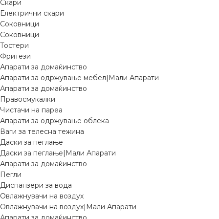
Скари
Електрични скари
Соковници
Соковници
Тостери
Фритези
Апарати за домаќинство
Апарати за одржување мебел|Мали Апарати
Апарати за домаќинство
Правосмукалки
Чистачи на пареа
Апарати за одржување облека
Ваги за телесна тежина
Даски за пеглање
Даски за пеглање|Мали Апарати
Апарати за домаќинство
Пегли
Диспанзери за вода
Овлажнувачи на воздух
Овлажнувачи на воздух|Мали Апарати
Апарати за домаќинство