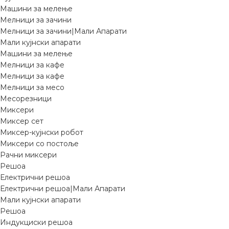
Машини за мелење
Мелници за зачини
Мелници за зачини|Мали Апарати
Мали кујнски апарати
Машини за мелење
Мелници за кафе
Мелници за кафе
Мелници за месо
Месорезници
Миксери
Миксер сет
Миксер-кујнски робот
Миксери со постоље
Рачни миксери
Решоа
Електрични решоа
Електрични решоа|Мали Апарати
Мали кујнски апарати
Решоа
Индукциски решоа