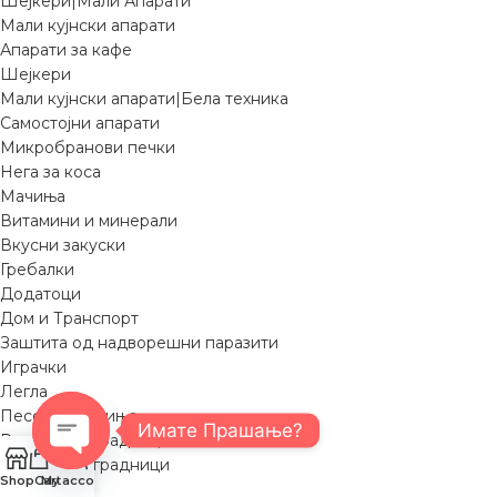
Шејкери|Мали Апарати
Мали кујнски апарати
Апарати за кафе
Шејкери
Мали кујнски апарати|Бела техника
Самостојни апарати
Микробранови печки
Нега за коса
Мачиња
Витамини и минерали
Вкусни закуски
Гребалки
Додатоци
Дом и Транспорт
Заштита од надворешни паразити
Играчки
Легла
Песок за мачиња
Имате Прашање?
Ремчиња и градници
Ремчиња и градници
Open
Shop
Cart
My account
Градници