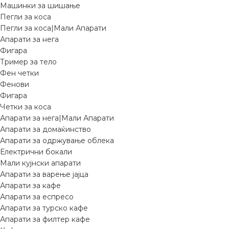
Машинки за шишање
Пегли за коса
Пегли за коса|Мали Апарати
Апарати за нега
Фигара
Тример за тело
Фен четки
Фенови
Фигара
Четки за коса
Апарати за нега|Мали Апарати
Апарати за домаќинство
Апарати за одржување облека
Електрични бокали
Мали кујнски апарати
Апарати за варење јајца
Апарати за кафе
Апарати за еспресо
Апарати за турско кафе
Апарати за филтер кафе