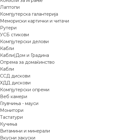
Конзоли за играње
Лаптопи
Компјутерска галантерија
Мемориски картички и читачи
Рутери
УСБ стикови
Компјутерски делови
Кабли
Кабли|Дом и Градина
Опрема за домаќинство
Кабли
ССД дискови
ХДД дискови
Компјутерски опреми
Веб камери
Глувчиња - мауси
Монитори
Тастатури
Кучиња
Витамини и минерали
Вкусни закуски