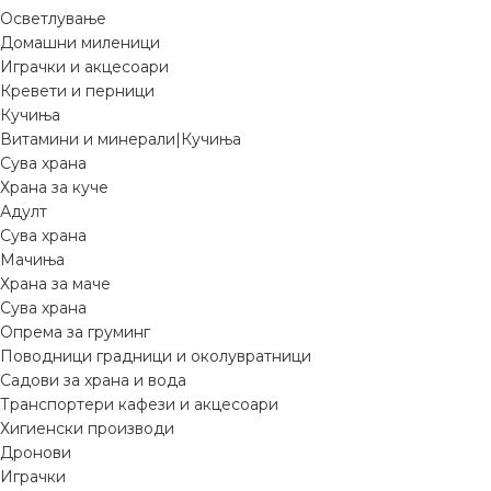
Осветлување
Домашни миленици
Играчки и акцесоари
Кревети и перници
Кучиња
Витамини и минерали|Кучиња
Сува храна
Храна за куче
Адулт
Сува храна
Мачиња
Храна за маче
Сува храна
Опрема за груминг
Поводници градници и околувратници
Садови за храна и вода
Транспортери кафези и акцесоари
Хигиенски производи
Дронови
Играчки