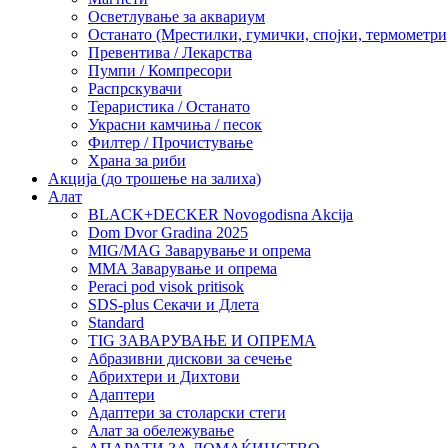
Осветлување за аквариум
Останато (Мрестилки, гумички, спојки, термометр
Превентива / Лекарства
Пумпи / Компресори
Распрскувачи
Тераристика / Останато
Украсни камчиња / песок
Филтер / Прочистување
Храна за риби
Акција (до трошење на залиха)
Алат
BLACK+DECKER Novogodisna Akcija
Dom Dvor Gradina 2025
MIG/MAG Заварување и опрема
MMA Заварување и опрема
Peraci pod visok pritisok
SDS-plus Секачи и Длета
Standard
TIG ЗАВАРУВАЊЕ И ОПРЕМА
Абразивни дискови за сечење
Абрихтери и Дихтови
Адаптери
Адаптери за столарски стеги
Алат за обележување