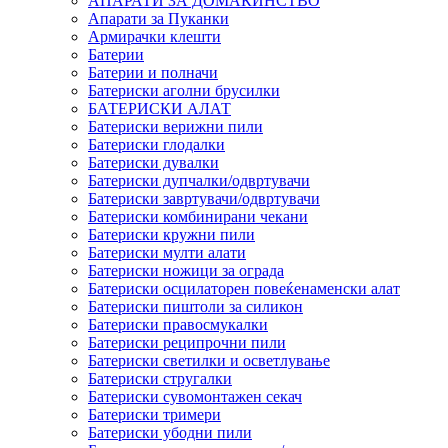
АПАРАТИ ЗА ДОМАЌИНСТВО
Апарати за Пуканки
Армирачки клешти
Батерии
Батерии и полначи
Батериски аголни брусилки
БАТЕРИСКИ АЛАТ
Батериски верижни пили
Батериски глодалки
Батериски дувалки
Батериски дупчалки/одвртувачи
Батериски завртувачи/одвртувачи
Батериски комбинирани чекани
Батериски кружни пили
Батериски мулти алати
Батериски ножици за ограда
Батериски осцилаторен повеќенаменски алат
Батериски пиштоли за силикон
Батериски правосмукалки
Батериски реципрочни пили
Батериски светилки и осветлување
Батериски стругалки
Батериски сувомонтажен секач
Батериски тримери
Батериски убодни пили