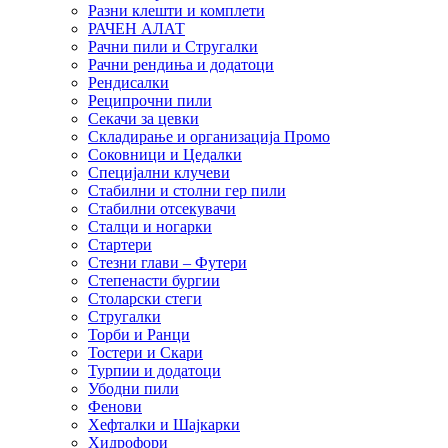
Разни клешти и комплети
РАЧЕН АЛАТ
Рачни пили и Стругалки
Рачни рендиња и додатоци
Рендисалки
Реципрочни пили
Секачи за цевки
Складирање и организација Промо
Соковници и Цедалки
Специјални клучеви
Стабилни и столни гер пили
Стабилни отсекувачи
Сталци и ногарки
Стартери
Стезни глави – Футери
Степенасти бургии
Столарски стеги
Стругалки
Торби и Ранци
Тостери и Скари
Турпии и додатоци
Убодни пили
Фенови
Хефталки и Шајкарки
Хидрофори