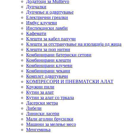
Додатоци за Multievo
Дупчалки
Дупчење и одвртување
Електрични греалки
Имбус клучеви
Инспекциски ламби
Кафемати
Клешти за кабел папучи
Клешти за отстранување на изолација од жица
Клешти за поп нитни
Комбинирани батериски сетови
Комбинирани клешти
Комбинирани клучеви
Комбинирани чекани
Комплет одвртувачи
КОМПРЕСОРИ И ПНЕВМАТСКИ АЛАТ
Кружни пили
Кутии за алат
Кутии за алат со тркала
Ласерски метра
Либели
Линиски ласери
Мали аголни брусилки
Машини за мелење месо
Менгемиња