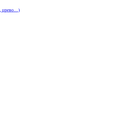
и, црево…)