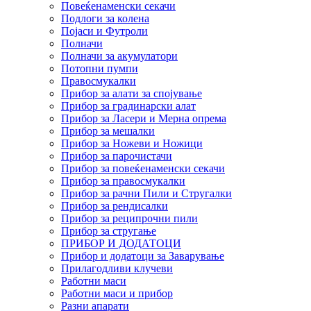
Повеќенаменски секачи
Подлоги за колена
Појаси и Футроли
Полначи
Полначи за акумулатори
Потопни пумпи
Правосмукалки
Прибор за алати за спојување
Прибор за градинарски алат
Прибор за Ласери и Мерна опрема
Прибор за мешалки
Прибор за Ножеви и Ножици
Прибор за парочистачи
Прибор за повеќенаменски секачи
Прибор за правосмукалки
Прибор за рачни Пили и Стругалки
Прибор за рендисалки
Прибор за реципрочни пили
Прибор за стругање
ПРИБОР И ДОДАТОЦИ
Прибор и додатоци за Заварување
Прилагодливи клучеви
Работни маси
Работни маси и прибор
Разни апарати