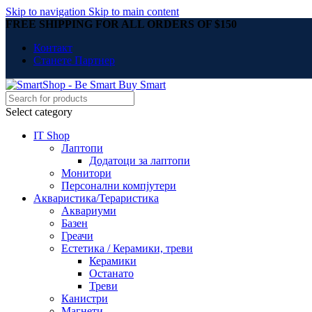
Skip to navigation
Skip to main content
FREE SHIPPING FOR ALL ORDERS OF $150
Контакт
Станете Партнер
Select category
IT Shop
Лаптопи
Додатоци за лаптопи
Монитори
Персонални компјутери
Акваристика/Тераристика
Аквариуми
Базен
Греачи
Естетика / Керамики, треви
Керамики
Останато
Треви
Канистри
Магнети