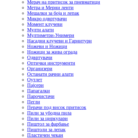
Мерач на притисок за пневматици
Метра и Мерни ленти
Мешалки за боја и лепак
Микро одвртувачи
Момент клучеви
Мулти алати
Мултиметри-Унимери
Насадни клучеви и Гарнитури
Ножеви и Ножици
Ножици за жива ограда
Одвртувачи
Оптички инструменти
Организери
Останати рачни алати
Оутлет
Пајсери
Папагалки
Парочистачи
Пегли
Перачи под висок притисок
Пили за убодна пила
Пили за циркулари
Пиштол за фарбање
Пиштоли за лепак
Пластичен чекан