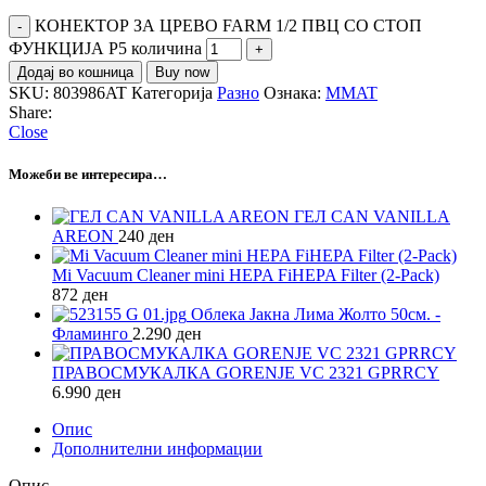
КОНЕКТОР ЗА ЦРЕВО FARM 1/2 ПВЦ СО СТОП
ФУНКЦИЈА P5 количина
Додај во кошница
Buy now
SKU:
803986AT
Категорија
Разно
Ознака:
MMAT
Share:
Close
Можеби ве интересира…
ГЕЛ CAN VANILLA
AREON
240
ден
Mi Vacuum Cleaner mini HEPA FiHEPA Filter (2-Pack)
872
ден
Облека Јакна Лима Жолто 50см. -
Фламинго
2.290
ден
ПРАВОСМУКАЛКА GORENJE VC 2321 GPRRCY
6.990
ден
Опис
Дополнителни информации
Опис