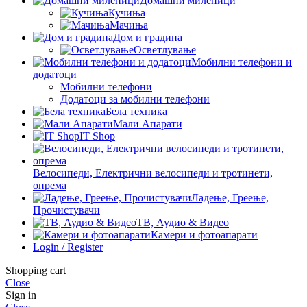
Домашни миленици
Кучиња
Мачиња
Дом и градина
Осветлување
Мобилни телефони и
додатоци
Мобилни телефони
Додатоци за мобилни телефони
Бела техника
Мали Апарати
IT Shop
Велосипеди, Електрични велосипеди и тротинети,
опрема
Ладење, Греење,
Прочистувачи
ТВ, Аудио & Видео
Камери и фотоапарати
Login / Register
Shopping cart
Close
Sign in