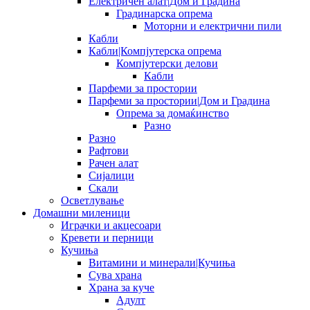
Електричен алат|Дом и Градина
Градинарска опрема
Моторни и електрични пили
Кабли
Кабли|Компјутерска опрема
Компјутерски делови
Кабли
Парфеми за простории
Парфеми за простории|Дом и Градина
Опрема за домаќинство
Разно
Разно
Рафтови
Рачен алат
Сијалици
Скали
Осветлување
Домашни миленици
Играчки и акцесоари
Кревети и перници
Кучиња
Витамини и минерали|Кучиња
Сува храна
Храна за куче
Адулт