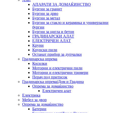
АПАРАТИ ЗА ДОМАЌИНСТВО
Бургии за гранит
Бургии за дрво
Бургии за метал
Бургии за стакло и керамика и универзални
бургии
Бургии за цигла и бетон
ГРАДИНАРСКИ АЛАТ
ЕЛЕКТРИЧЕН АЛАТ
Круни
Крунски пили
Останат прибор за дупчалки
Градинарска опрема
Косилки
Моторни и електрични пили
Моторни и електрични тримери
Перач под притисок
Градинарска опрема|Дом и Градина
Опрема за домаќинство
Електричен алат
Електрика
Мебел за двор
Опрема за домаќинство
Батерии