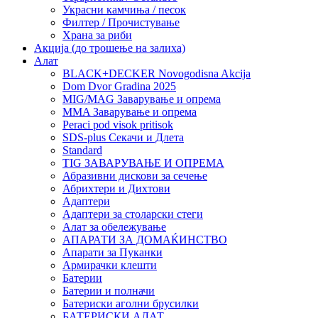
Украсни камчиња / песок
Филтер / Прочистување
Храна за риби
Акција (до трошење на залиха)
Алат
BLACK+DECKER Novogodisna Akcija
Dom Dvor Gradina 2025
MIG/MAG Заварување и опрема
MMA Заварување и опрема
Peraci pod visok pritisok
SDS-plus Секачи и Длета
Standard
TIG ЗАВАРУВАЊЕ И ОПРЕМА
Абразивни дискови за сечење
Абрихтери и Дихтови
Адаптери
Адаптери за столарски стеги
Алат за обележување
АПАРАТИ ЗА ДОМАЌИНСТВО
Апарати за Пуканки
Армирачки клешти
Батерии
Батерии и полначи
Батериски аголни брусилки
БАТЕРИСКИ АЛАТ