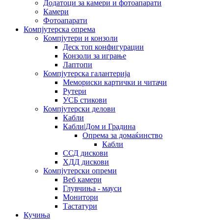
Додатоци за камери и фотоапарати
Камери
Фотоапарати
Компјутерска опрема
Компјутери и конзоли
Деск топ конфигурации
Конзоли за играње
Лаптопи
Компјутерска галантерија
Мемориски картички и читачи
Рутери
УСБ стикови
Компјутерски делови
Кабли
Кабли|Дом и Градина
Опрема за домаќинство
Кабли
ССД дискови
ХДД дискови
Компјутерски опреми
Веб камери
Глувчиња - мауси
Монитори
Тастатури
Кучиња