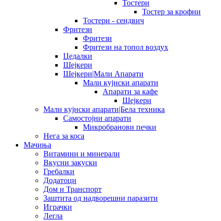
Тостери
Тостер за крофни
Тостери - сендвич
Фритези
Фритези
Фритези на топол воздух
Цедалки
Шејкери
Шејкери|Мали Апарати
Мали кујнски апарати
Апарати за кафе
Шејкери
Мали кујнски апарати|Бела техника
Самостојни апарати
Микробранови печки
Нега за коса
Мачиња
Витамини и минерали
Вкусни закуски
Гребалки
Додатоци
Дом и Транспорт
Заштита од надворешни паразити
Играчки
Легла