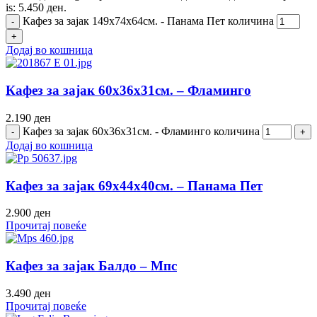
is: 5.450 ден.
Кафез за зајак 149х74х64см. - Панама Пет количина
Додај во кошница
Кафез за зајак 60х36х31см. – Фламинго
2.190
ден
Кафез за зајак 60х36х31см. - Фламинго количина
Додај во кошница
Кафез за зајак 69х44х40см. – Панама Пет
2.900
ден
Прочитај повеќе
Кафез за зајак Балдо – Мпс
3.490
ден
Прочитај повеќе