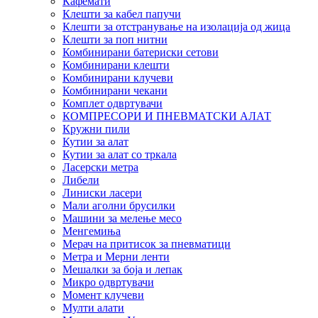
Кафемати
Клешти за кабел папучи
Клешти за отстранување на изолација од жица
Клешти за поп нитни
Комбинирани батериски сетови
Комбинирани клешти
Комбинирани клучеви
Комбинирани чекани
Комплет одвртувачи
КОМПРЕСОРИ И ПНЕВМАТСКИ АЛАТ
Кружни пили
Кутии за алат
Кутии за алат со тркала
Ласерски метра
Либели
Линиски ласери
Мали аголни брусилки
Машини за мелење месо
Менгемиња
Мерач на притисок за пневматици
Метра и Мерни ленти
Мешалки за боја и лепак
Микро одвртувачи
Момент клучеви
Мулти алати