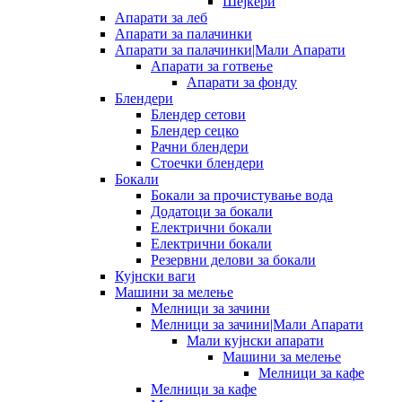
Шејкери
Апарати за леб
Апарати за палачинки
Апарати за палачинки|Мали Апарати
Апарати за готвење
Апарати за фонду
Блендери
Блендер сетови
Блендер сецко
Рачни блендери
Стоечки блендери
Бокали
Бокали за прочистување вода
Додатоци за бокали
Електрични бокали
Електрични бокали
Резервни делови за бокали
Кујнски ваги
Машини за мелење
Мелници за зачини
Мелници за зачини|Мали Апарати
Мали кујнски апарати
Машини за мелење
Мелници за кафе
Мелници за кафе