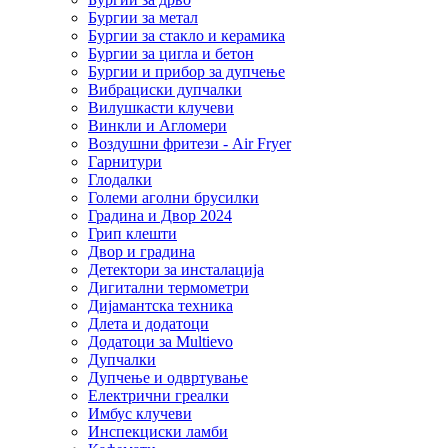
Бургии за метал
Бургии за стакло и керамика
Бургии за цигла и бетон
Бургии и прибор за дупчење
Вибрациски дупчалки
Вилушкасти клучеви
Винкли и Агломери
Воздушни фритези - Air Fryer
Гарнитури
Глодалки
Големи аголни брусилки
Градина и Двор 2024
Грип клешти
Двор и градина
Детектори за инсталација
Дигитални термометри
Дијамантска техника
Длета и додатоци
Додатоци за Multievo
Дупчалки
Дупчење и одвртување
Електрични греалки
Имбус клучеви
Инспекциски ламби