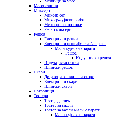
Мелници за месо
Месорезници
Миксери
Миксер сет
Миксер-кујнски робот
Миксери со постоље
Рачни миксери
Решоа
Електрични решоа
Електрични решоа|Мали Апарати
Мали кујнски апарати
Решоа
Индукциски решоа
Индукциски решоа
Плински решоа
Скари
Додатоци за плински скари
Електрични скари
Плински скари
Соковници
Тостери
Тостер двопек
Тостер за вафли
Тостер за вафли|Мали Апарати
Мали кујнски апарати