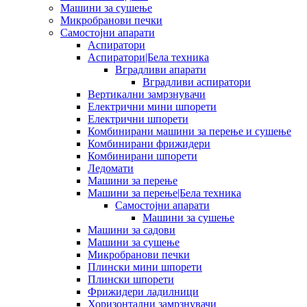
Машини за сушење
Микробранови печки
Самостојни апарати
Аспиратори
Аспиратори|Бела техника
Вградливи апарати
Вградливи аспиратори
Вертикални замрзнувачи
Електрични мини шпорети
Електрични шпорети
Комбинирани машини за перење и сушење
Комбинирани фрижидери
Комбинирани шпорети
Ледомати
Машини за перење
Машини за перење|Бела техника
Самостојни апарати
Машини за сушење
Машини за садови
Машини за сушење
Микробранови печки
Плински мини шпорети
Плински шпорети
Фрижидери ладилници
Хоризонтални замрзнувачи