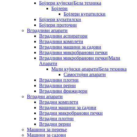
Бојлери кујнски|Бела техника
Бојлери
Бојлери купатилски
Бојлери купатилски
Бојлери проточни
Вградливи апарати
Вградливи аспиратори
Вградливи комплети
Вградливи машини за садови
Вградливи микробранови печки
Вградливи микробранови печки|Мали
Апарати
Мали кујнски апарати|Бела техника
Самостојни апарати
Вградливи плотни
Вградливи рерни
Вградливи фрижидери
Вградни апарати
Вградни комплети
Вградни машини за садови
Вградни микробранови печки
Вградни плотни
Вградни рерни
Машини за перење
Машини за садови