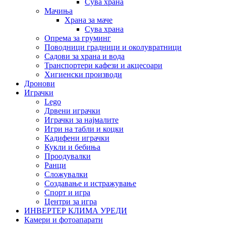
Сува храна
Мачиња
Храна за маче
Сува храна
Опрема за груминг
Поводници градници и околувратници
Садови за храна и вода
Транспортери кафези и акцесоари
Хигиенски производи
Дронови
Играчки
Lego
Дрвени играчки
Играчки за најмалите
Игри на табли и коцки
Кадифени играчки
Кукли и бебиња
Проодувалки
Ранци
Сложувалки
Создавање и истражување
Спорт и игра
Центри за игра
ИНВЕРТЕР КЛИМА УРЕДИ
Камери и фотоапарати