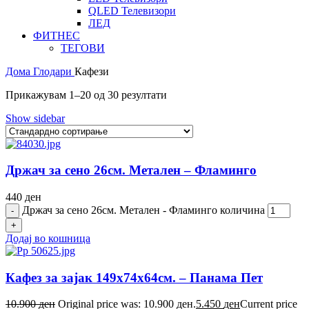
QLED Телевизори
ЛЕД
ФИТНЕС
ТЕГОВИ
Дома
Глодари
Кафези
Прикажувам 1–20 од 30 резултати
Show sidebar
Држач за сено 26см. Метален – Фламинго
440
ден
Држач за сено 26см. Метален - Фламинго количина
Додај во кошница
Кафез за зајак 149х74х64см. – Панама Пет
10.900
ден
Original price was: 10.900 ден.
5.450
ден
Current price