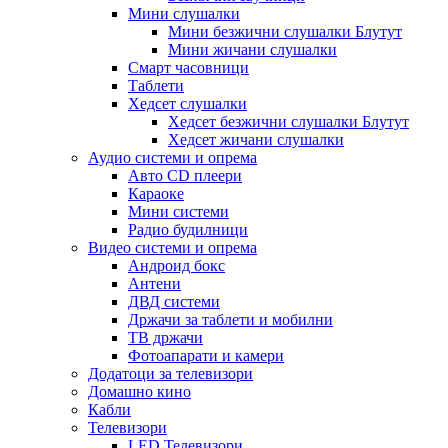
Мини слушалки
Мини безжични слушалки Блутут
Мини жичани слушалки
Смарт часовници
Таблети
Хедсет слушалки
Хедсет безжични слушалки Блутут
Хедсет жичани слушалки
Аудио системи и опрема
Авто CD плеери
Караоке
Мини системи
Радио будилници
Видео системи и опрема
Андроид бокс
Антени
ДВД системи
Држачи за таблети и мобилни
ТВ држачи
Фотоапарати и камери
Додатоци за телевизори
Домашно кино
Кабли
Телевизори
LED Телевизори