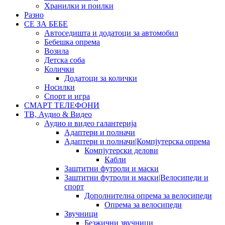
Хранилки и поилки
Разно
СЕ ЗА БЕБЕ
Автоседишта и додатоци за автомобил
Бебешка опрема
Возила
Детска соба
Колички
Додатоци за колички
Носилки
Спорт и игра
СМАРТ ТЕЛЕФОНИ
ТВ, Аудио & Видео
Аудио и видео галантерија
Адаптери и полначи
Адаптери и полначи|Компјутерска опрема
Компјутерски делови
Кабли
Заштитни футроли и маски
Заштитни футроли и маски|Велосипеди и
спорт
Дополнителна опрема за велосипеди
Опрема за велосипеди
Звучници
Безжични звучници