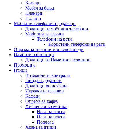
Комоди
Мебел за бања
Плакари
Полици
Мобилни телефони и додатоци
Додатоци за мобилни телефони
Мобилни телефони
Телефони на рати
Користени телефони на рати
Опрема за тротинети и велосипеди
Паметни часовници
Додатоци за Паметни часовници
Промоција
Птици
Витамини и минерали
Гнезда и додатоци
Додатоци во исхрана
Играчки и лулашки
Кафези
Опрема за кафез
Хигиена и козметика
Нега на нокти
Нега на нокти
Подлога
Храна за птици