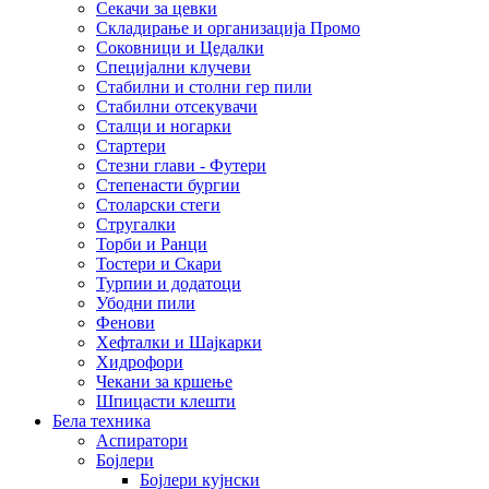
Секачи за цевки
Складирање и организација Промо
Соковници и Цедалки
Специјални клучеви
Стабилни и столни гер пили
Стабилни отсекувачи
Сталци и ногарки
Стартери
Стезни глави - Футери
Степенасти бургии
Столарски стеги
Стругалки
Торби и Ранци
Тостери и Скари
Турпии и додатоци
Убодни пили
Фенови
Хефталки и Шајкарки
Хидрофори
Чекани за кршење
Шпицасти клешти
Бела техника
Аспиратори
Бојлери
Бојлери кујнски