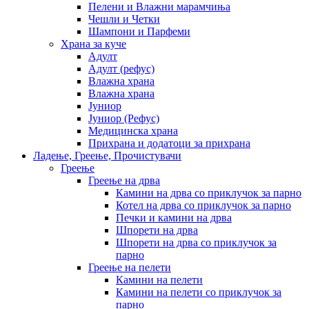
Пелени и Влажни марамчиња
Чешли и Четки
Шампони и Парфеми
Храна за куче
Адулт
Адулт (рефус)
Влажна храна
Влажна храна
Јуниор
Јуниор (Рефус)
Медицинска храна
Прихрана и додатоци за прихрана
Ладење, Греење, Прочистувачи
Греење
Греење на дрва
Камини на дрва со приклучок за парно
Котел на дрва со приклучок за парно
Печки и камини на дрва
Шпорети на дрва
Шпорети на дрва со приклучок за
парно
Греење на пелети
Камини на пелети
Камини на пелети со приклучок за
парно