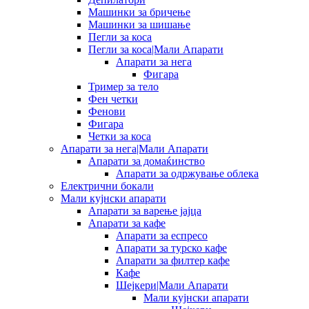
Машинки за бричење
Машинки за шишање
Пегли за коса
Пегли за коса|Мали Апарати
Апарати за нега
Фигара
Тример за тело
Фен четки
Фенови
Фигара
Четки за коса
Апарати за нега|Мали Апарати
Апарати за домаќинство
Апарати за одржување облека
Електрични бокали
Мали кујнски апарати
Апарати за варење јајца
Апарати за кафе
Апарати за еспресо
Апарати за турско кафе
Апарати за филтер кафе
Кафе
Шејкери|Мали Апарати
Мали кујнски апарати