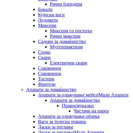
Рачни блендери
Бокали
Кујнски ваги
Ледомати
Миксери
Миксери со постоље
Рачни миксери
Садови за домаќинство
Мултипрактици
Сецко
Скари
Електрични скари
Соковници
Соковници
Тостери
Фритези
Апарати за домаќинство
Апарати за одржување мебел|Мали Апарати
Апарати за домаќинство
Правосмукалки
Чистачи на пареа
Апарати за одржување облека
Ваги за телесна тежина
Даски за пеглање
Даски за пеглање|Мали Апарати