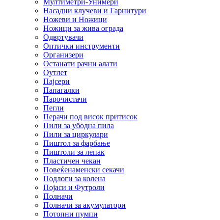
Мултиметри-Унимери
Насадни клучеви и Гарнитури
Ножеви и Ножици
Ножици за жива ограда
Одвртувачи
Оптички инструменти
Организери
Останати рачни алати
Оутлет
Пајсери
Папагалки
Парочистачи
Пегли
Перачи под висок притисок
Пили за убодна пила
Пили за циркулари
Пиштол за фарбање
Пиштоли за лепак
Пластичен чекан
Повеќенаменски секачи
Подлоги за колена
Појаси и Футроли
Полначи
Полначи за акумулатори
Потопни пумпи