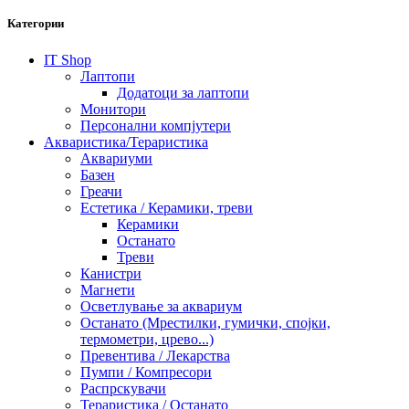
Категории
IT Shop
Лаптопи
Додатоци за лаптопи
Монитори
Персонални компјутери
Акваристика/Тераристика
Аквариуми
Базен
Греачи
Естетика / Керамики, треви
Керамики
Останато
Треви
Канистри
Магнети
Осветлување за аквариум
Останато (Мрестилки, гумички, спојки,
термометри, црево...)
Превентива / Лекарства
Пумпи / Компресори
Распрскувачи
Тераристика / Останато