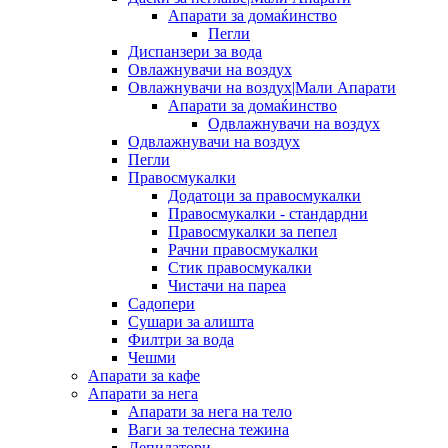
Апарати за домаќинство
Пегли
Диспанзери за вода
Овлажнувачи на воздух
Овлажнувачи на воздух|Мали Апарати
Апарати за домаќинство
Одвлажнувачи на воздух
Одвлажнувачи на воздух
Пегли
Правосмукалки
Додатоци за правосмукалки
Правосмукалки - стандардни
Правосмукалки за пепел
Рачни правосмукалки
Стик правосмукалки
Чистачи на пареа
Садопери
Сушари за алишта
Филтри за вода
Чешми
Апарати за кафе
Апарати за нега
Апарати за нега на тело
Ваги за телесна тежина
Депилатори