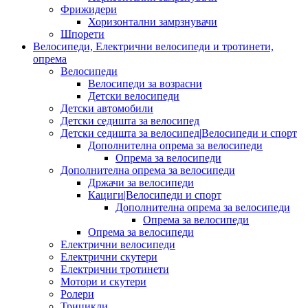
Фрижидери
Хоризонтални замрзнувачи
Шпорети
Велосипеди, Електрични велосипеди и тротинети,
опрема
Велосипеди
Велосипеди за возрасни
Детски велосипеди
Детски автомобили
Детски седишта за велосипед
Детски седишта за велосипед|Велосипеди и спорт
Дополнителна опрема за велосипеди
Опрема за велосипеди
Дополнителна опрема за велосипеди
Држачи за велосипеди
Кациги|Велосипеди и спорт
Дополнителна опрема за велосипеди
Опрема за велосипеди
Опрема за велосипеди
Електрични велосипеди
Електрични скутери
Електрични тротинети
Мотори и скутери
Ролери
Трицикли