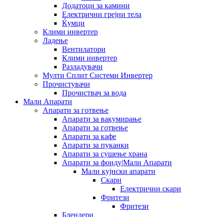
Додатоци за камини
Електрични грејни тела
Ќумци
Клими инвертер
Ладење
Вентилатори
Клими инвертер
Разладувачи
Мулти Сплит Системи Инвертер
Прочистувачи
Прочиствач за вода
Мали Апарати
Апарати за готвење
Апарати за вакумирање
Апарати за готвење
Апарати за кафе
Апарати за пуканки
Апарати за сушење храна
Апарати за фонду|Мали Апарати
Мали кујнски апарати
Скари
Електрични скари
Фритези
Фритези
Блендери