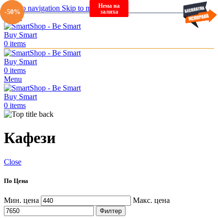
Нема на
Нема на
Skip to navigation
Skip to main content
залиха
залиха
-50%
Menu
0
items
0
items
Menu
0
items
Кафези
Close
По Цена
Мин. цена
Макс. цена
Филтер