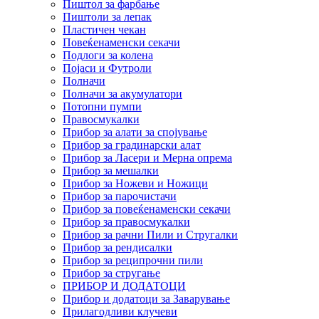
Пиштол за фарбање
Пиштоли за лепак
Пластичен чекан
Повеќенаменски секачи
Подлоги за колена
Појаси и Футроли
Полначи
Полначи за акумулатори
Потопни пумпи
Правосмукалки
Прибор за алати за спојување
Прибор за градинарски алат
Прибор за Ласери и Мерна опрема
Прибор за мешалки
Прибор за Ножеви и Ножици
Прибор за парочистачи
Прибор за повеќенаменски секачи
Прибор за правосмукалки
Прибор за рачни Пили и Стругалки
Прибор за рендисалки
Прибор за реципрочни пили
Прибор за стругање
ПРИБОР И ДОДАТОЦИ
Прибор и додатоци за Заварување
Прилагодливи клучеви