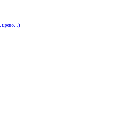
и, црево…)