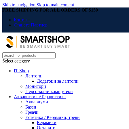
Skip to navigation
Skip to main content
FREE SHIPPING FOR ALL ORDERS OF $150
Контакт
Станете Партнер
Select category
IT Shop
Лаптопи
Додатоци за лаптопи
Монитори
Персонални компјутери
Акваристика/Тераристика
Аквариуми
Базен
Греачи
Естетика / Керамики, треви
Керамики
Останато