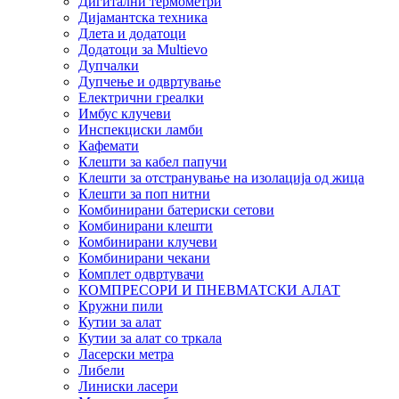
Дигитални термометри
Дијамантска техника
Длета и додатоци
Додатоци за Multievo
Дупчалки
Дупчење и одвртување
Електрични греалки
Имбус клучеви
Инспекциски ламби
Кафемати
Клешти за кабел папучи
Клешти за отстранување на изолација од жица
Клешти за поп нитни
Комбинирани батериски сетови
Комбинирани клешти
Комбинирани клучеви
Комбинирани чекани
Комплет одвртувачи
КОМПРЕСОРИ И ПНЕВМАТСКИ АЛАТ
Кружни пили
Кутии за алат
Кутии за алат со тркала
Ласерски метра
Либели
Линиски ласери