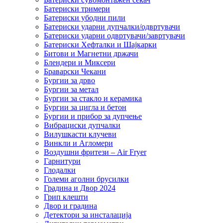
Батериски тримери
Батериски убодни пили
Батериски ударни дупчалки/одвртувачи
Батериски ударни одвртувачи/завртувачи
Батериски Хефталки и Шајкарки
Битови и Магнетни држачи
Блендери и Миксери
Браварски Чекани
Бургии за дрво
Бургии за метал
Бургии за стакло и керамика
Бургии за цигла и бетон
Бургии и прибор за дупчење
Вибрациски дупчалки
Вилушкасти клучеви
Винкли и Агломери
Воздушни фритези – Air Fryer
Гарнитури
Глодалки
Големи аголни брусилки
Градина и Двор 2024
Грип клешти
Двор и градина
Детектори за инсталација