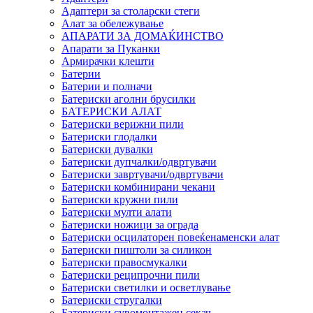
Адаптери за столарски стеги
Алат за обележување
АПАРАТИ ЗА ДОМАЌИНСТВО
Апарати за Пуканки
Армирачки клешти
Батерии
Батерии и полначи
Батериски аголни брусилки
БАТЕРИСКИ АЛАТ
Батериски верижни пили
Батериски глодалки
Батериски дувалки
Батериски дупчалки/одвртувачи
Батериски завртувачи/одвртувачи
Батериски комбинирани чекани
Батериски кружни пили
Батериски мулти алати
Батериски ножици за ограда
Батериски осцилаторен повеќенаменски алат
Батериски пиштоли за силикон
Батериски правосмукалки
Батериски реципрочни пили
Батериски светилки и осветлување
Батериски стругалки
Батериски сувомонтажен секач