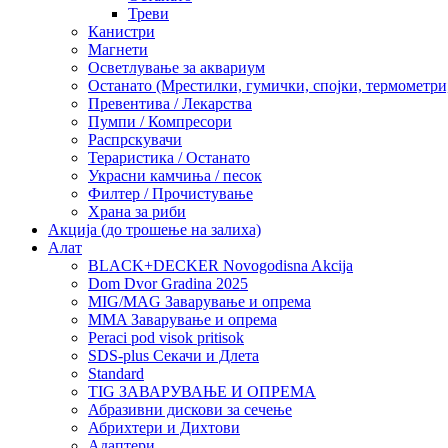
Треви
Канистри
Магнети
Осветлување за аквариум
Останато (Мрестилки, гумички, спојки, термометр
Превентива / Лекарства
Пумпи / Компресори
Распрскувачи
Тераристика / Останато
Украсни камчиња / песок
Филтер / Прочистување
Храна за риби
Акција (до трошење на залиха)
Алат
BLACK+DECKER Novogodisna Akcija
Dom Dvor Gradina 2025
MIG/MAG Заварување и опрема
MMA Заварување и опрема
Peraci pod visok pritisok
SDS-plus Секачи и Длета
Standard
TIG ЗАВАРУВАЊЕ И ОПРЕМА
Абразивни дискови за сечење
Абрихтери и Дихтови
Адаптери