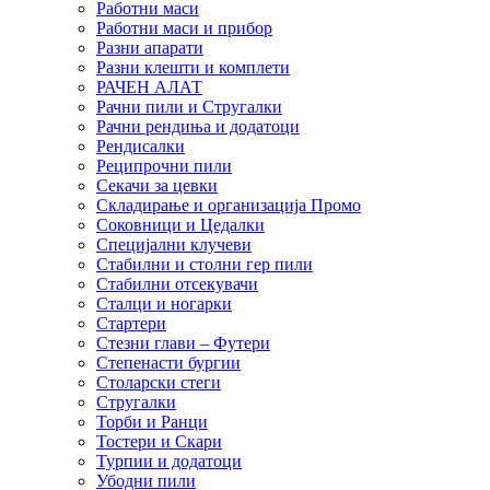
Работни маси
Работни маси и прибор
Разни апарати
Разни клешти и комплети
РАЧЕН АЛАТ
Рачни пили и Стругалки
Рачни рендиња и додатоци
Рендисалки
Реципрочни пили
Секачи за цевки
Складирање и организација Промо
Соковници и Цедалки
Специјални клучеви
Стабилни и столни гер пили
Стабилни отсекувачи
Сталци и ногарки
Стартери
Стезни глави – Футери
Степенасти бургии
Столарски стеги
Стругалки
Торби и Ранци
Тостери и Скари
Турпии и додатоци
Убодни пили