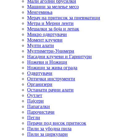
Мали аголни брусилки
Машини за мелење месо
Менгемиња
Мерач на притисок за пневматици
Метра и Мерни ленти
Мешалки за боја и лепак
Микро одвртувачи
Момент клучеви
Мулти алати
Мултиметри-Унимери
Насадни клучеви и Гарнитури
Ножеви и Ножици
Ножици за жива ограда
Одвртувачи
Оптички инструменти
Организери
Останати рачни алати
Оутлет
Пајсери
Папагалки
Парочистачи
Пегли
Перачи под висок притисок
Пили за убодна пила
Пили за циркулари