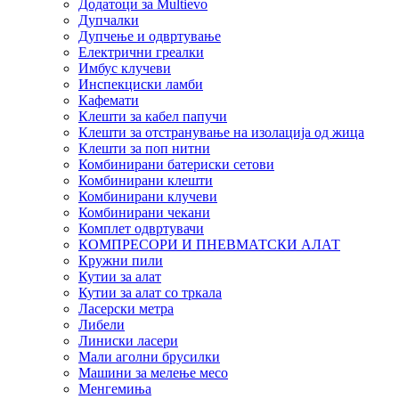
Додатоци за Multievo
Дупчалки
Дупчење и одвртување
Електрични греалки
Имбус клучеви
Инспекциски ламби
Кафемати
Клешти за кабел папучи
Клешти за отстранување на изолација од жица
Клешти за поп нитни
Комбинирани батериски сетови
Комбинирани клешти
Комбинирани клучеви
Комбинирани чекани
Комплет одвртувачи
КОМПРЕСОРИ И ПНЕВМАТСКИ АЛАТ
Кружни пили
Кутии за алат
Кутии за алат со тркала
Ласерски метра
Либели
Линиски ласери
Мали аголни брусилки
Машини за мелење месо
Менгемиња