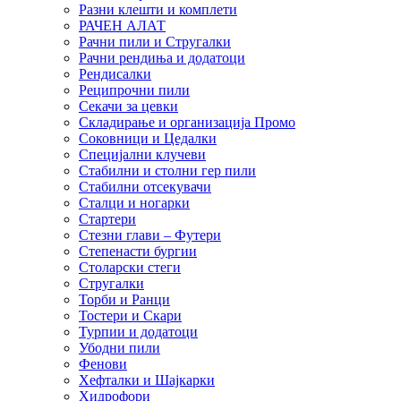
Разни клешти и комплети
РАЧЕН АЛАТ
Рачни пили и Стругалки
Рачни рендиња и додатоци
Рендисалки
Реципрочни пили
Секачи за цевки
Складирање и организација Промо
Соковници и Цедалки
Специјални клучеви
Стабилни и столни гер пили
Стабилни отсекувачи
Сталци и ногарки
Стартери
Стезни глави – Футери
Степенасти бургии
Столарски стеги
Стругалки
Торби и Ранци
Тостери и Скари
Турпии и додатоци
Убодни пили
Фенови
Хефталки и Шајкарки
Хидрофори