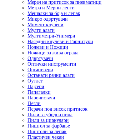
Мерач на притисок за пневматици
Метра и Мерни ленти
Мешалки за боја и лепак
Микро одвртувачи
Момент клучеви
Мулти алати
Мултиметри-Унимери
Насадни клучеви и Гарнитури
Ножеви и Ножици
Ножици за жива ограда
Одвртувачи
Оптички инструменти
Организери
Останати рачни алати
Оутлет
Пајсери
Папагалки
Парочистачи
Пегли
Перачи под висок притисок
Пили за убодна пила
Пили за циркулари
Пиштол за фарбање
Пиштоли за лепак
Пластичен чекан