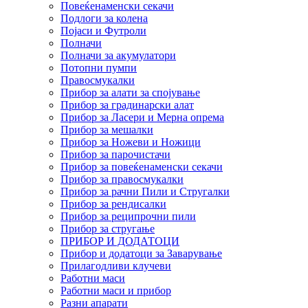
Повеќенаменски секачи
Подлоги за колена
Појаси и Футроли
Полначи
Полначи за акумулатори
Потопни пумпи
Правосмукалки
Прибор за алати за спојување
Прибор за градинарски алат
Прибор за Ласери и Мерна опрема
Прибор за мешалки
Прибор за Ножеви и Ножици
Прибор за парочистачи
Прибор за повеќенаменски секачи
Прибор за правосмукалки
Прибор за рачни Пили и Стругалки
Прибор за рендисалки
Прибор за реципрочни пили
Прибор за стругање
ПРИБОР И ДОДАТОЦИ
Прибор и додатоци за Заварување
Прилагодливи клучеви
Работни маси
Работни маси и прибор
Разни апарати