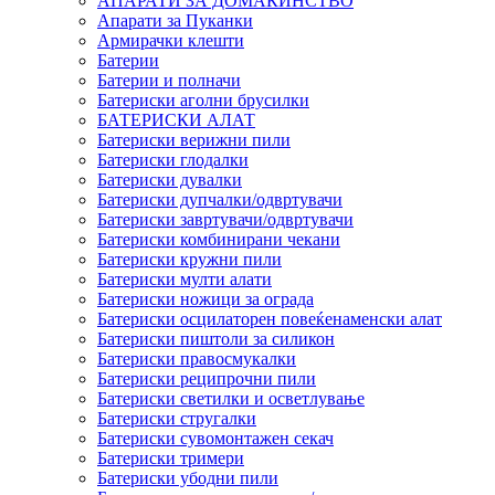
АПАРАТИ ЗА ДОМАЌИНСТВО
Апарати за Пуканки
Армирачки клешти
Батерии
Батерии и полначи
Батериски аголни брусилки
БАТЕРИСКИ АЛАТ
Батериски верижни пили
Батериски глодалки
Батериски дувалки
Батериски дупчалки/одвртувачи
Батериски завртувачи/одвртувачи
Батериски комбинирани чекани
Батериски кружни пили
Батериски мулти алати
Батериски ножици за ограда
Батериски осцилаторен повеќенаменски алат
Батериски пиштоли за силикон
Батериски правосмукалки
Батериски реципрочни пили
Батериски светилки и осветлување
Батериски стругалки
Батериски сувомонтажен секач
Батериски тримери
Батериски убодни пили