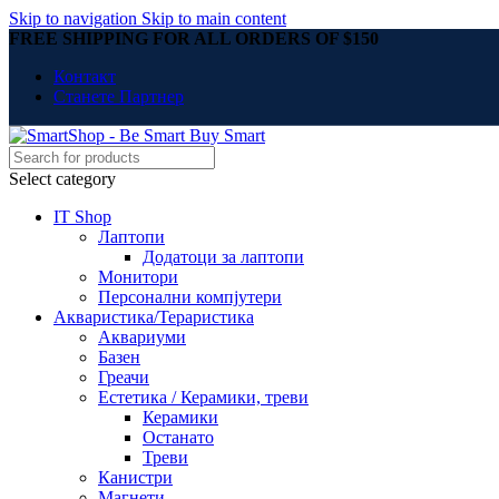
Skip to navigation
Skip to main content
FREE SHIPPING FOR ALL ORDERS OF $150
Контакт
Станете Партнер
Select category
IT Shop
Лаптопи
Додатоци за лаптопи
Монитори
Персонални компјутери
Акваристика/Тераристика
Аквариуми
Базен
Греачи
Естетика / Керамики, треви
Керамики
Останато
Треви
Канистри
Магнети