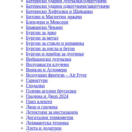
Батериски ударни дупчалки/одвртувачи
Батериски ударни одвртувачи/завртувачи
Батериски Хефталки и Шајкарки
Битови и Магнетни држачи
Блендери и Миксери
Браварски Чекани
Бургии за дрво
Бургии за метал
Бургии за стакло и керамика
Бургии за цигла и бетон
Бургии и прибор за дупчење
Вибрациски дупчалки
Вилушкасти клучеви
Винкли и Агломери
Воздушни фритези – Air Fryer
Гарнитури
Глодалки
Големи аголни брусилки
Градина и Двор 2024
Грип клешти
Двор и градина
Детектори за инсталација
Дигитални термометри
Дијамантска техника
Длета и додатоци