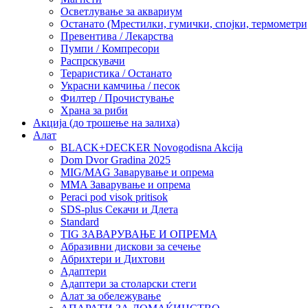
Осветлување за аквариум
Останато (Мрестилки, гумички, спојки, термометр
Превентива / Лекарства
Пумпи / Компресори
Распрскувачи
Тераристика / Останато
Украсни камчиња / песок
Филтер / Прочистување
Храна за риби
Акција (до трошење на залиха)
Алат
BLACK+DECKER Novogodisna Akcija
Dom Dvor Gradina 2025
MIG/MAG Заварување и опрема
MMA Заварување и опрема
Peraci pod visok pritisok
SDS-plus Секачи и Длета
Standard
TIG ЗАВАРУВАЊЕ И ОПРЕМА
Абразивни дискови за сечење
Абрихтери и Дихтови
Адаптери
Адаптери за столарски стеги
Алат за обележување