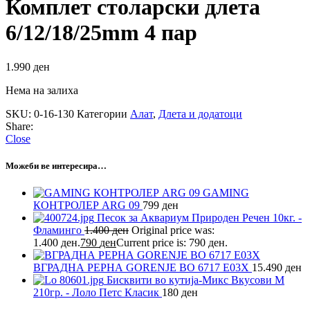
Комплет столарски длета
6/12/18/25mm 4 пар
1.990
ден
Нема на залиха
SKU:
0-16-130
Категории
Алат
,
Длета и додатоци
Share:
Close
Можеби ве интересира…
GAMING
КОНТРОЛЕР ARG 09
799
ден
Песок за Аквариум Природен Речен 10кг. -
Фламинго
1.400
ден
Original price was:
1.400 ден.
790
ден
Current price is: 790 ден.
ВГРАДНА РЕРНА GORENJE BO 6717 E03X
15.490
ден
Бисквити во кутија-Микс Вкусови M
210гр. - Лоло Петс Класик
180
ден