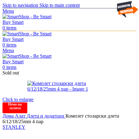
Skip to navigation
Skip to main content
Menu
0
items
0
items
Menu
0
items
Sold out
Click to enlarge
Нема на
залиха
Дома
Алат
Длета и додатоци
Комплет столарски длета
6/12/18/25mm 4 пар
STANLEY