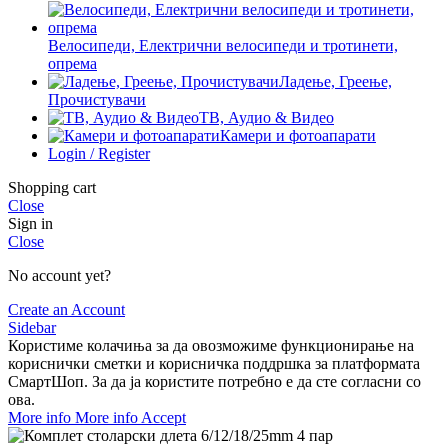
Велосипеди, Електрични велосипеди и тротинети,
опрема
Ладење, Греење,
Прочистувачи
ТВ, Аудио & Видео
Камери и фотоапарати
Login / Register
Shopping cart
Close
Sign in
Close
No account yet?
Create an Account
Sidebar
Користиме колачиња за да овозможиме функционирање на
кориснички сметки и корисничка поддршка за платформата
СмартШоп. За да ја користите потребно е да сте согласни со
ова.
More info
More info
Accept