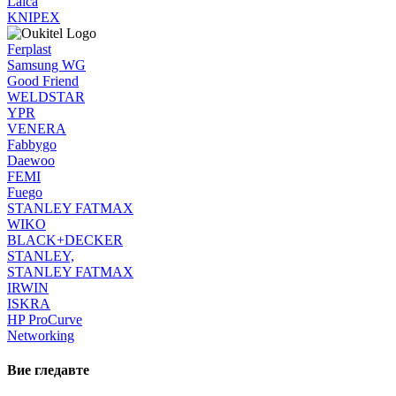
Laica
KNIPEX
Ferplast
Samsung WG
Good Friend
WELDSTAR
YPR
VENERA
Fabbygo
Daewoo
FEMI
Fuego
STANLEY FATMAX
WIKO
BLACK+DECKER
STANLEY,
STANLEY FATMAX
IRWIN
ISKRA
HP ProCurve
Networking
Вие гледавте