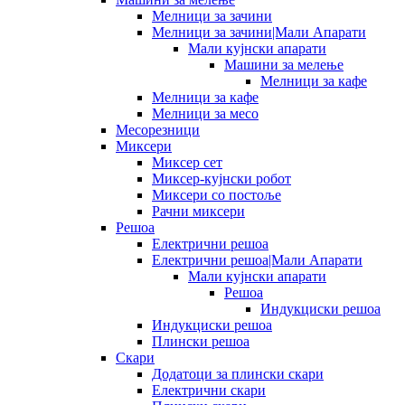
Мелници за зачини
Мелници за зачини|Мали Апарати
Мали кујнски апарати
Машини за мелење
Мелници за кафе
Мелници за кафе
Мелници за месо
Месорезници
Миксери
Миксер сет
Миксер-кујнски робот
Миксери со постоље
Рачни миксери
Решоа
Електрични решоа
Електрични решоа|Мали Апарати
Мали кујнски апарати
Решоа
Индукциски решоа
Индукциски решоа
Плински решоа
Скари
Додатоци за плински скари
Електрични скари