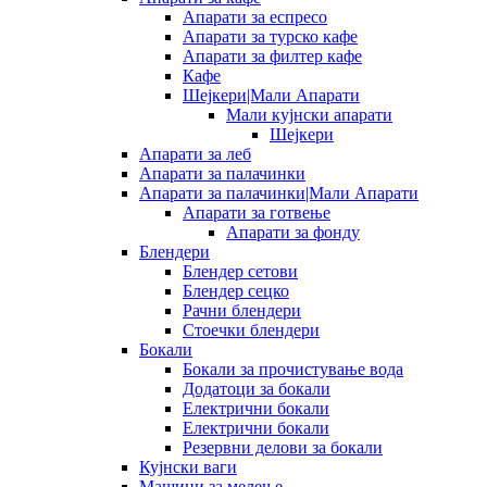
Апарати за еспресо
Апарати за турско кафе
Апарати за филтер кафе
Кафе
Шејкери|Мали Апарати
Мали кујнски апарати
Шејкери
Апарати за леб
Апарати за палачинки
Апарати за палачинки|Мали Апарати
Апарати за готвење
Апарати за фонду
Блендери
Блендер сетови
Блендер сецко
Рачни блендери
Стоечки блендери
Бокали
Бокали за прочистување вода
Додатоци за бокали
Електрични бокали
Електрични бокали
Резервни делови за бокали
Кујнски ваги
Машини за мелење