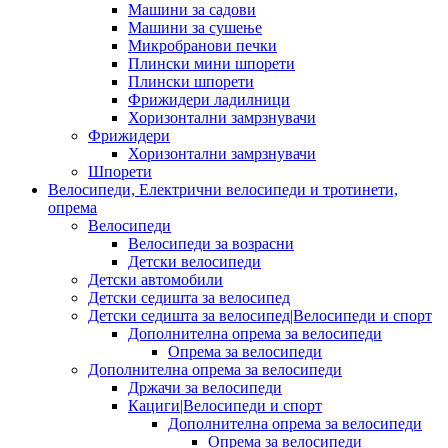
Машини за садови
Машини за сушење
Микробранови печки
Плински мини шпорети
Плински шпорети
Фрижидери ладилници
Хоризонтални замрзнувачи
Фрижидери
Хоризонтални замрзнувачи
Шпорети
Велосипеди, Електрични велосипеди и тротинети,
опрема
Велосипеди
Велосипеди за возрасни
Детски велосипеди
Детски автомобили
Детски седишта за велосипед
Детски седишта за велосипед|Велосипеди и спорт
Дополнителна опрема за велосипеди
Опрема за велосипеди
Дополнителна опрема за велосипеди
Држачи за велосипеди
Кациги|Велосипеди и спорт
Дополнителна опрема за велосипеди
Опрема за велосипеди