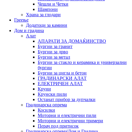
Чешли и Четки
Шампони
Храна за глодари
Греење
Додатоци за камини
Дом и градина
Алат
АПАРАТИ ЗА ДОМАЌИНСТВО
Бургии за гранит
Бургии за дрво
Бургии за метал
Бургии за стакло и керамика и универзални
бургии
Бургии за цигла и бетон
ГРАДИНАРСКИ АЛАТ
ЕЛЕКТРИЧЕН АЛАТ
Круни
Крунски пили
Останат прибор за дупчалки
Градинарска опрема
Косилки
Моторни и електрични пили
Моторни и електрични тримери
Перач под притисок
Градинарска опрема|Дом и Градина