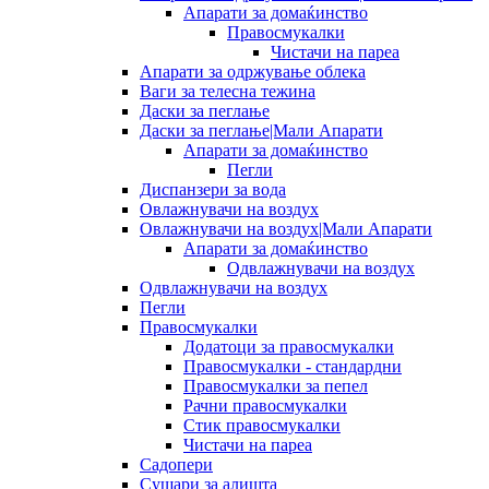
Апарати за домаќинство
Правосмукалки
Чистачи на пареа
Апарати за одржување облека
Ваги за телесна тежина
Даски за пеглање
Даски за пеглање|Мали Апарати
Апарати за домаќинство
Пегли
Диспанзери за вода
Овлажнувачи на воздух
Овлажнувачи на воздух|Мали Апарати
Апарати за домаќинство
Одвлажнувачи на воздух
Одвлажнувачи на воздух
Пегли
Правосмукалки
Додатоци за правосмукалки
Правосмукалки - стандардни
Правосмукалки за пепел
Рачни правосмукалки
Стик правосмукалки
Чистачи на пареа
Садопери
Сушари за алишта