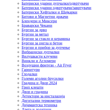
Батериски ударни дупчалки/одвртувачи
Батериски ударни одвртувачи/завртувачи
Батериски Хефталки и Шајкарки
Битови и Магнетни држачи
Блендери и Миксери
Браварски Чекани
Бургии за дрво
Бургии за метал
Бургии за стакло и керамика
Бургии за цигла и бетон
Бургии и прибор за дупчење
Вибрациски дупчалки
Вилушкасти клучеви
Винкли и Агломери
Воздушни фритези - Air Fryer
Гарнитури
Глодалки
Големи аголни брусилки
Градина и Двор 2024
Грип клешти
Двор и градина
Детектори за инсталација
Дигитални термометри
Дијамантска техника
Длета и додатоци