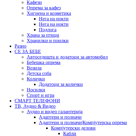
Кафези
Опрема за кафез
Хигиена и козметика
Нега на нокти
Нега на нокти
Подлога
Храна за птици
Хранилки и поилки
Разно
СЕ ЗА БЕБЕ
Автоседишта и додатоци за автомобил
Бебешка опрема
Возила
Детска соба
Колички
Додатоци за колички
Носилки
Спорт и игра
СМАРТ ТЕЛЕФОНИ
ТВ, Аудио & Видео
Аудио и видео галантерија
Адаптери и полначи
Адаптери и полначи|Компјутерска опрема
Компјутерски делови
Кабли