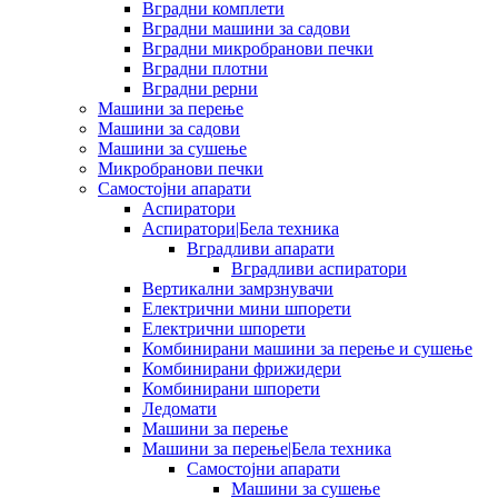
Вградни комплети
Вградни машини за садови
Вградни микробранови печки
Вградни плотни
Вградни рерни
Машини за перење
Машини за садови
Машини за сушење
Микробранови печки
Самостојни апарати
Аспиратори
Аспиратори|Бела техника
Вградливи апарати
Вградливи аспиратори
Вертикални замрзнувачи
Електрични мини шпорети
Електрични шпорети
Комбинирани машини за перење и сушење
Комбинирани фрижидери
Комбинирани шпорети
Ледомати
Машини за перење
Машини за перење|Бела техника
Самостојни апарати
Машини за сушење