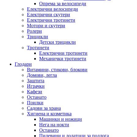
Опрема за велосипеди
Електрични велосипеди
Електрични скутери
Електрични тротинети
Мотори и скутери
Ролери
Трицикли
Детски трицикли
Тротинети
Електрични тротинети
Механички тротинети
Глодари
Витамини, стикови, блокови
Домови, легла
Заштита
Играчки
Кафези
Останато
Поилки
Садови за храна
Хигиена и козметика
Машинки и ножици
Нега на нокти
Останато
Пилевини и додатоци за подлога