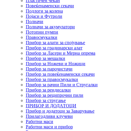
Пластичен чекан
Повеќенаменски секачи
Подлоги за колена
Појаси и Футроли
Полначи
Полначи за акумулатори
Потопни пумпи
Правосмукалки
Прибор за алати за спојување
Прибор за градинарски алат
Прибор за Ласери и Мерна опрема
Прибор за мешалки
Прибор за Ножеви и Ножици
Прибор за парочистачи
Прибор за повеќенаменски секачи
Прибор за правосмукалки
Прибор за рачни Пили и Стругалки
Прибор за рендисалки
Прибор за реципрочни пили
Прибор за стругање
ПРИБОР И ДОДАТОЦИ
Прибор и додатоци за Заварување
Прилагодливи клучеви
Работни маси
Работни маси и прибор