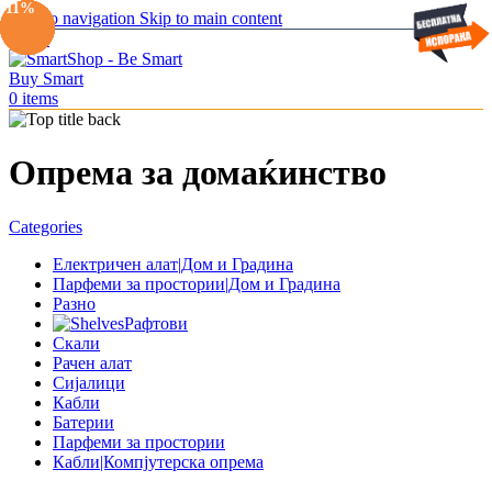
-14%
-13%
-12%
-12%
-17%
-11%
Skip to navigation
Skip to main content
Menu
0
items
Опрема за домаќинство
Categories
Електричен алат|Дом и Градина
Парфеми за простории|Дом и Градина
Разно
Рафтови
Скали
Рачен алат
Сијалици
Кабли
Батерии
Парфеми за простории
Кабли|Компјутерска опрема