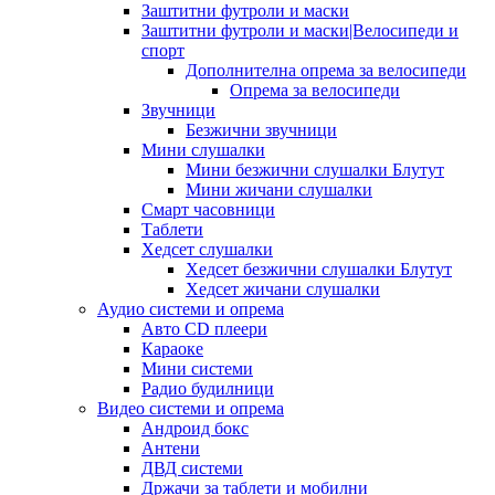
Заштитни футроли и маски
Заштитни футроли и маски|Велосипеди и
спорт
Дополнителна опрема за велосипеди
Опрема за велосипеди
Звучници
Безжични звучници
Мини слушалки
Мини безжични слушалки Блутут
Мини жичани слушалки
Смарт часовници
Таблети
Хедсет слушалки
Хедсет безжични слушалки Блутут
Хедсет жичани слушалки
Аудио системи и опрема
Авто CD плеери
Караоке
Мини системи
Радио будилници
Видео системи и опрема
Андроид бокс
Антени
ДВД системи
Држачи за таблети и мобилни