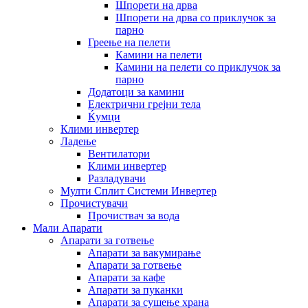
Шпорети на дрва
Шпорети на дрва со приклучок за
парно
Греење на пелети
Камини на пелети
Камини на пелети со приклучок за
парно
Додатоци за камини
Електрични грејни тела
Ќумци
Клими инвертер
Ладење
Вентилатори
Клими инвертер
Разладувачи
Мулти Сплит Системи Инвертер
Прочистувачи
Прочиствач за вода
Мали Апарати
Апарати за готвење
Апарати за вакумирање
Апарати за готвење
Апарати за кафе
Апарати за пуканки
Апарати за сушење храна