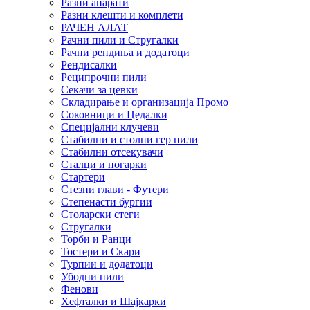
Разни апарати
Разни клешти и комплети
РАЧЕН АЛАТ
Рачни пили и Стругалки
Рачни рендиња и додатоци
Рендисалки
Реципрочни пили
Секачи за цевки
Складирање и организација Промо
Соковници и Цедалки
Специјални клучеви
Стабилни и столни гер пили
Стабилни отсекувачи
Сталци и ногарки
Стартери
Стезни глави - Футери
Степенасти бургии
Столарски стеги
Стругалки
Торби и Ранци
Тостери и Скари
Турпии и додатоци
Убодни пили
Фенови
Хефталки и Шајкарки