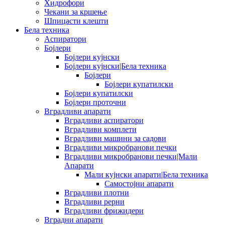
Хидрофори
Чекани за кршење
Шпицасти клешти
Бела техника
Аспиратори
Бојлери
Бојлери кујнски
Бојлери кујнски|Бела техника
Бојлери
Бојлери купатилски
Бојлери купатилски
Бојлери проточни
Вградливи апарати
Вградливи аспиратори
Вградливи комплети
Вградливи машини за садови
Вградливи микробранови печки
Вградливи микробранови печки|Мали
Апарати
Мали кујнски апарати|Бела техника
Самостојни апарати
Вградливи плотни
Вградливи рерни
Вградливи фрижидери
Вградни апарати