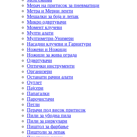
Мерач на притисок за пневматици
Метра и Мерни ленти
Мешалки за боја и лепак
Микро одвртувачи
Момент клучеви
Мулти алати
Мултиметри-Унимери
Насадни клучеви и Гарнитури
Ножеви и Ножици
Ножици за жива ограда
Одвртувачи
Оптички инструменти
Организери
Останати рачни алати
Оутлет
Пајсери
Папагалки
Парочистачи
Пегли
Перачи под висок притисок
Пили за убодна пила
Пили за циркулари
Пиштол за фарбање
Пиштоли за лепак