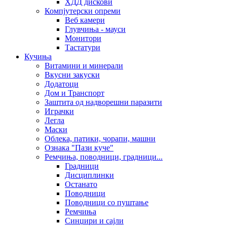
ХДД дискови
Компјутерски опреми
Веб камери
Глувчиња - мауси
Монитори
Тастатури
Кучиња
Витамини и минерали
Вкусни закуски
Додатоци
Дом и Транспорт
Заштита од надворешни паразити
Играчки
Легла
Маски
Облека, патики, чорапи, машни
Ознака "Пази куче"
Ремчиња, поводници, градници...
Градници
Дисциплинки
Останато
Поводници
Поводници со пуштање
Ремчиња
Синџири и сајли