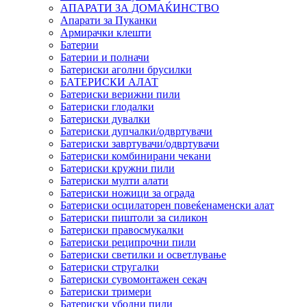
АПАРАТИ ЗА ДОМАЌИНСТВО
Апарати за Пуканки
Армирачки клешти
Батерии
Батерии и полначи
Батериски аголни брусилки
БАТЕРИСКИ АЛАТ
Батериски верижни пили
Батериски глодалки
Батериски дувалки
Батериски дупчалки/одвртувачи
Батериски завртувачи/одвртувачи
Батериски комбинирани чекани
Батериски кружни пили
Батериски мулти алати
Батериски ножици за ограда
Батериски осцилаторен повеќенаменски алат
Батериски пиштоли за силикон
Батериски правосмукалки
Батериски реципрочни пили
Батериски светилки и осветлување
Батериски стругалки
Батериски сувомонтажен секач
Батериски тримери
Батериски убодни пили