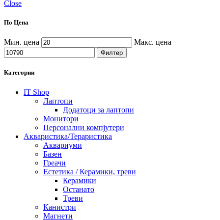
Close
По Цена
Мин. цена
Макс. цена
Филтер
Категории
IT Shop
Лаптопи
Додатоци за лаптопи
Монитори
Персонални компјутери
Акваристика/Тераристика
Аквариуми
Базен
Греачи
Естетика / Керамики, треви
Керамики
Останато
Треви
Канистри
Магнети