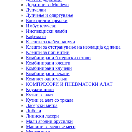
Додатоци за Multievo
Дупчалки
Дупчење и одвртување
Електрични греалки
Имбус клучеви
Инспекциски ламби
Кафемати
Клешти за кабел папучи
Клешти за отстранување на изолација од жица
Клешти за поп нитни
Комбинирани батериски сетови
Комбинирани клешти
Комбинирани клучеви
Комбинирани чекани
Комплет одвртувачи
КОМПРЕСОРИ И ПНЕВМАТСКИ АЛАТ
Кружни пили
Кутии за алат
Кутии за алат со тркала
Ласерски метра
Либели
Линиски ласери
Мали аголни брусилки
Машини за мелење месо
Менгемиња