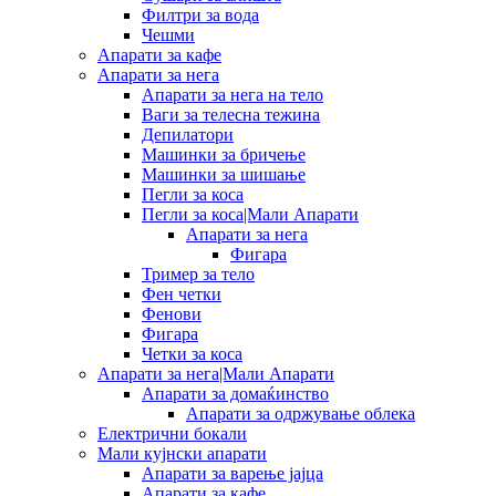
Филтри за вода
Чешми
Апарати за кафе
Апарати за нега
Апарати за нега на тело
Ваги за телесна тежина
Депилатори
Машинки за бричење
Машинки за шишање
Пегли за коса
Пегли за коса|Мали Апарати
Апарати за нега
Фигара
Тример за тело
Фен четки
Фенови
Фигара
Четки за коса
Апарати за нега|Мали Апарати
Апарати за домаќинство
Апарати за одржување облека
Електрични бокали
Мали кујнски апарати
Апарати за варење јајца
Апарати за кафе