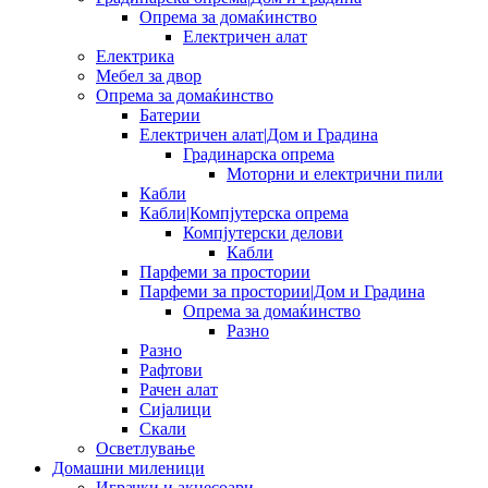
Опрема за домаќинство
Електричен алат
Електрика
Мебел за двор
Опрема за домаќинство
Батерии
Електричен алат|Дом и Градина
Градинарска опрема
Моторни и електрични пили
Кабли
Кабли|Компјутерска опрема
Компјутерски делови
Кабли
Парфеми за простории
Парфеми за простории|Дом и Градина
Опрема за домаќинство
Разно
Разно
Рафтови
Рачен алат
Сијалици
Скали
Осветлување
Домашни миленици
Играчки и акцесоари