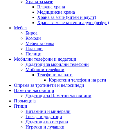
Храна за маче
Влажна храна
Медицинска храна
Храна за маче (китен и адулт)
Храна за маче китен и адулт (рефус)
Мебел
Бироа
Комоди
Мебел за бања
Плакари
Полици
Мобилни телефони и додатоци
Додатоци за мобилни телефони
Мобилни телефони
Телефони на рати
Користени телефони на рати
Опрема за тротинети и велосипеди
Паметни часовници
Додатоци за Паметни часовници
Промоција
Птици
Витамини и минерали
Гнезда и додатоци
Додатоци во исхрана
Играчки и лулашки