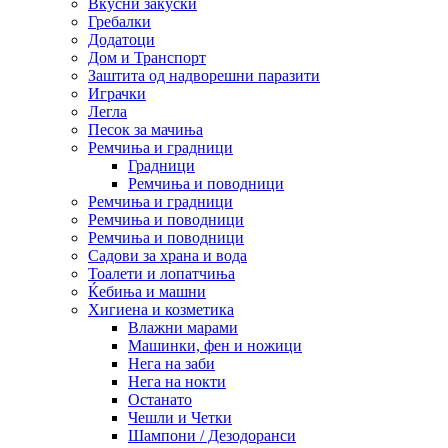
Вкусни закуски
Гребалки
Додатоци
Дом и Транспорт
Заштита од надворешни паразити
Играчки
Легла
Песок за мачиња
Ремчиња и градници
Градници
Ремчиња и поводници
Ремчиња и градници
Ремчиња и поводници
Ремчиња и поводници
Садови за храна и вода
Тоалети и лопатчиња
Ќебиња и машни
Хигиена и козметика
Влажни марами
Машинки, фен и ножици
Нега на заби
Нега на нокти
Останато
Чешли и Четки
Шампони / Дезодоранси