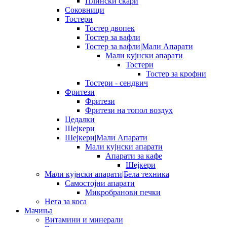
Плински скари
Соковници
Тостери
Тостер двопек
Тостер за вафли
Тостер за вафли|Мали Апарати
Мали кујнски апарати
Тостери
Тостер за крофни
Тостери - сендвич
Фритези
Фритези
Фритези на топол воздух
Цедалки
Шејкери
Шејкери|Мали Апарати
Мали кујнски апарати
Апарати за кафе
Шејкери
Мали кујнски апарати|Бела техника
Самостојни апарати
Микробранови печки
Нега за коса
Мачиња
Витамини и минерали