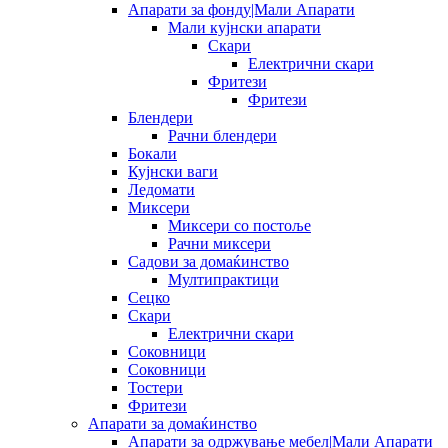
Апарати за фонду|Мали Апарати
Мали кујнски апарати
Скари
Електрични скари
Фритези
Фритези
Блендери
Рачни блендери
Бокали
Кујнски ваги
Ледомати
Миксери
Миксери со постоље
Рачни миксери
Садови за домаќинство
Мултипрактици
Сецко
Скари
Електрични скари
Соковници
Соковници
Тостери
Фритези
Апарати за домаќинство
Апарати за одржување мебел|Мали Апарати