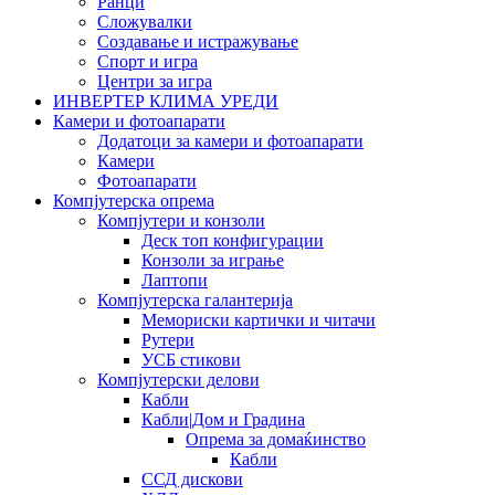
Ранци
Сложувалки
Создавање и истражување
Спорт и игра
Центри за игра
ИНВЕРТЕР КЛИМА УРЕДИ
Камери и фотоапарати
Додатоци за камери и фотоапарати
Камери
Фотоапарати
Компјутерска опрема
Компјутери и конзоли
Деск топ конфигурации
Конзоли за играње
Лаптопи
Компјутерска галантерија
Мемориски картички и читачи
Рутери
УСБ стикови
Компјутерски делови
Кабли
Кабли|Дом и Градина
Опрема за домаќинство
Кабли
ССД дискови