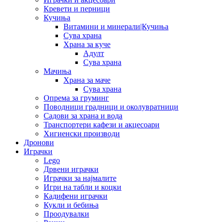
Кревети и перници
Кучиња
Витамини и минерали|Кучиња
Сува храна
Храна за куче
Адулт
Сува храна
Мачиња
Храна за маче
Сува храна
Опрема за груминг
Поводници градници и околувратници
Садови за храна и вода
Транспортери кафези и акцесоари
Хигиенски производи
Дронови
Играчки
Lego
Дрвени играчки
Играчки за најмалите
Игри на табли и коцки
Кадифени играчки
Кукли и бебиња
Проодувалки