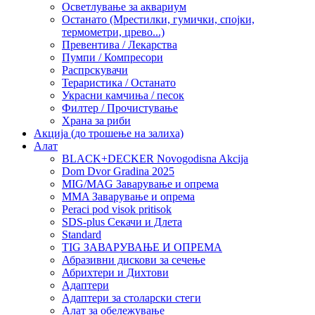
Осветлување за аквариум
Останато (Мрестилки, гумички, спојки,
термометри, црево...)
Превентива / Лекарства
Пумпи / Компресори
Распрскувачи
Тераристика / Останато
Украсни камчиња / песок
Филтер / Прочистување
Храна за риби
Акција (до трошење на залиха)
Алат
BLACK+DECKER Novogodisna Akcija
Dom Dvor Gradina 2025
MIG/MAG Заварување и опрема
MMA Заварување и опрема
Peraci pod visok pritisok
SDS-plus Секачи и Длета
Standard
TIG ЗАВАРУВАЊЕ И ОПРЕМА
Абразивни дискови за сечење
Абрихтери и Дихтови
Адаптери
Адаптери за столарски стеги
Алат за обележување