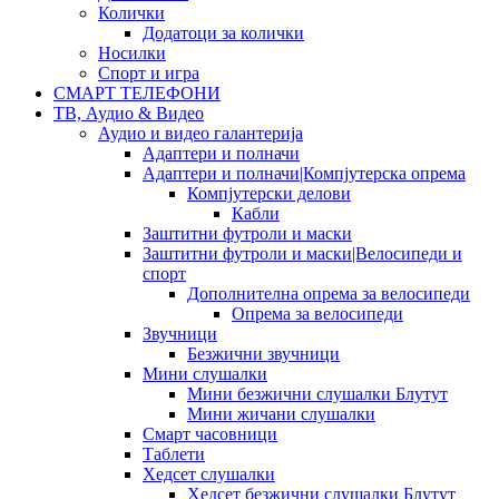
Колички
Додатоци за колички
Носилки
Спорт и игра
СМАРТ ТЕЛЕФОНИ
ТВ, Аудио & Видео
Аудио и видео галантерија
Адаптери и полначи
Адаптери и полначи|Компјутерска опрема
Компјутерски делови
Кабли
Заштитни футроли и маски
Заштитни футроли и маски|Велосипеди и
спорт
Дополнителна опрема за велосипеди
Опрема за велосипеди
Звучници
Безжични звучници
Мини слушалки
Мини безжични слушалки Блутут
Мини жичани слушалки
Смарт часовници
Таблети
Хедсет слушалки
Хедсет безжични слушалки Блутут