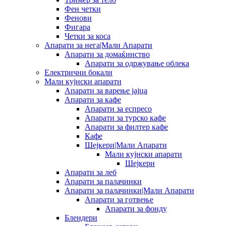
Фен четки
Фенови
Фигара
Четки за коса
Апарати за нега|Мали Апарати
Апарати за домаќинство
Апарати за одржување облека
Електрични бокали
Мали кујнски апарати
Апарати за варење јајца
Апарати за кафе
Апарати за еспресо
Апарати за турско кафе
Апарати за филтер кафе
Кафе
Шејкери|Мали Апарати
Мали кујнски апарати
Шејкери
Апарати за леб
Апарати за палачинки
Апарати за палачинки|Мали Апарати
Апарати за готвење
Апарати за фонду
Блендери