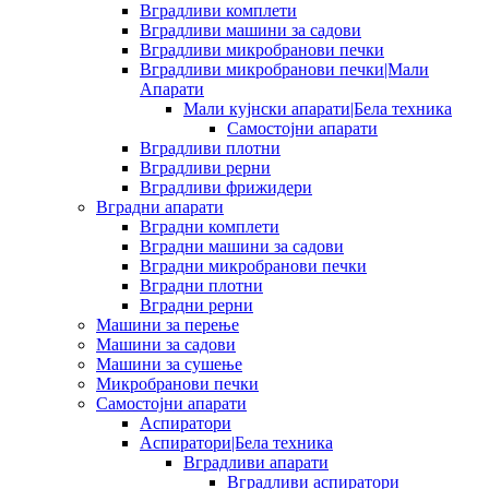
Вградливи комплети
Вградливи машини за садови
Вградливи микробранови печки
Вградливи микробранови печки|Мали
Апарати
Мали кујнски апарати|Бела техника
Самостојни апарати
Вградливи плотни
Вградливи рерни
Вградливи фрижидери
Вградни апарати
Вградни комплети
Вградни машини за садови
Вградни микробранови печки
Вградни плотни
Вградни рерни
Машини за перење
Машини за садови
Машини за сушење
Микробранови печки
Самостојни апарати
Аспиратори
Аспиратори|Бела техника
Вградливи апарати
Вградливи аспиратори