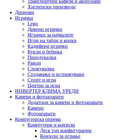
Транспортери кафези и акцесоари
Хигиенски производи
Дронови
Играчки
Lego
Дрвени играчки
Играчки за најмалите
Игри на табли и коцки
Кадифени играчки
Кукли и бебиња
Проодувалки
Ранци
Сложувалки
Создавање и истражување
Спорт и игра
Центри за игра
ИНВЕРТЕР КЛИМА УРЕДИ
Камери и фотоапарати
Додатоци за камери и фотоапарати
Камери
Фотоапарати
Компјутерска опрема
Компјутери и конзоли
Деск топ конфигурации
Конзоли за играње