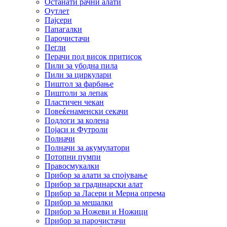
Останати рачни алати
Оутлет
Пајсери
Папагалки
Парочистачи
Пегли
Перачи под висок притисок
Пили за убодна пила
Пили за циркулари
Пиштол за фарбање
Пиштоли за лепак
Пластичен чекан
Повеќенаменски секачи
Подлоги за колена
Појаси и Футроли
Полначи
Полначи за акумулатори
Потопни пумпи
Правосмукалки
Прибор за алати за спојување
Прибор за градинарски алат
Прибор за Ласери и Мерна опрема
Прибор за мешалки
Прибор за Ножеви и Ножици
Прибор за парочистачи