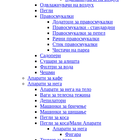
Одвлажнувачи на воздух
Пегли
Правосмукалки
Додатоци за правосмукалки
Правосмукалки - стандардни
Правосмукалки за пепел
Рачни правосмукалки
Стик правосмукалки
Чистачи на пареа
Садопери
Сушари за алишта
Филтри за вода
Чешми
Апарати за кафе
Апарати за нега
Апарати за нега на тело
Ваги за телесна тежина
Депилатори
Машинки за бричење
Машинки за шишање
Пегли за коса
Пегли за коса|Мали Апарати
Апарати за нега
Фигара
Тример за тело