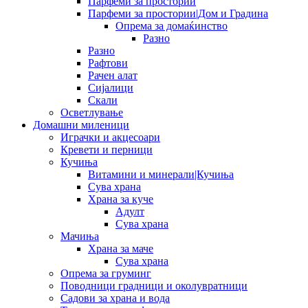
Парфеми за простории
Парфеми за простории|Дом и Градина
Опрема за домаќинство
Разно
Разно
Рафтови
Рачен алат
Сијалици
Скали
Осветлување
Домашни миленици
Играчки и акцесоари
Кревети и перници
Кучиња
Витамини и минерали|Кучиња
Сува храна
Храна за куче
Адулт
Сува храна
Мачиња
Храна за маче
Сува храна
Опрема за груминг
Поводници градници и околувратници
Садови за храна и вода