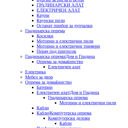
ГРАДИНАРСКИ АЛАТ
ЕЛЕКТРИЧЕН АЛАТ
Круни
Крунски пили
Останат прибор за дупчалки
Градинарска опрема
Косилки
Моторни и електрични пили
Моторни и електрични тримери
Перач под притисок
Градинарска опрема|Дом и Градина
Опрема за домаќинство
Електричен алат
Електрика
Мебел за двор
Опрема за домаќинство
Батерии
Електричен алат|Дом и Градина
Градинарска опрема
Моторни и електрични пили
Кабли
Кабли|Компјутерска опрема
Компјутерски делови
Кабли