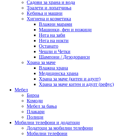
Садови за храна и вода
Тоалети и лопатчиња
Ќебиња и машни
Хигиена и козметика
Влажни марами
Машинки, фен и ножици
Нега на заби
Нега на нокти
Останато
Чешли и Четки
Шампони / Дезодоранси
Храна за маче
Влажна храна
Медицинска храна
Храна за маче (китен и адулт)
Храна за маче китен и адулт (рефус)
Мебел
Бироа
Комоди
Мебел за бања
Плакари
Полици
Мобилни телефони и додатоци
Додатоци за мобилни телефони
Мобилни телефони