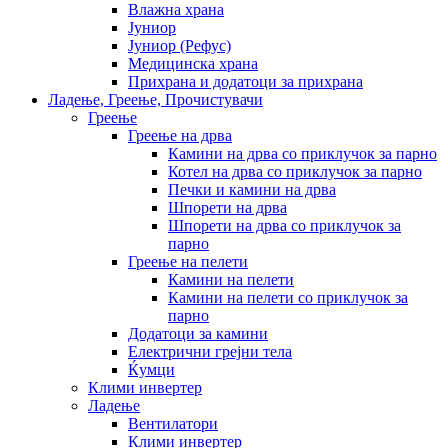
Влажна храна
Јуниор
Јуниор (Рефус)
Медицинска храна
Прихрана и додатоци за прихрана
Ладење, Греење, Прочистувачи
Греење
Греење на дрва
Камини на дрва со приклучок за парно
Котел на дрва со приклучок за парно
Печки и камини на дрва
Шпорети на дрва
Шпорети на дрва со приклучок за
парно
Греење на пелети
Камини на пелети
Камини на пелети со приклучок за
парно
Додатоци за камини
Електрични грејни тела
Ќумци
Клими инвертер
Ладење
Вентилатори
Клими инвертер