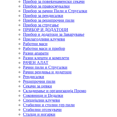
Прибор за повеќенаменски секачи
Прибор за правосмукалки
Прибор за рачни Пили и Стругалки
Прибор за рендисалки
Прибор за реципрочни пили
Прибор за стругање
ПРИБОР И ДОДАТОЦИ
Прибор и додатоци за Заварување
Прилагодливи клучеви
Работни маси
Работни маси и прибор
Разни апарати
Разни клешти и комплети
РАЧЕН АЛАТ
Рачни пили и Стругалки
Рачни рендиња и додатоци
Рендисалки
Реципрочни пили
Секачи за цевки
Складирање и организација Промо
Соковници и Цедалки
Специјални клучеви
Стабилни и столни гер пили
Стабилни отсекувачи
Сталци и ногарки