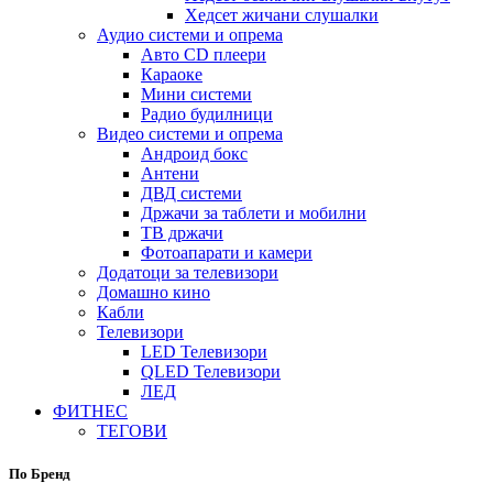
Хедсет жичани слушалки
Аудио системи и опрема
Авто CD плеери
Караоке
Мини системи
Радио будилници
Видео системи и опрема
Андроид бокс
Антени
ДВД системи
Држачи за таблети и мобилни
ТВ држачи
Фотоапарати и камери
Додатоци за телевизори
Домашно кино
Кабли
Телевизори
LED Телевизори
QLED Телевизори
ЛЕД
ФИТНЕС
ТЕГОВИ
По Бренд