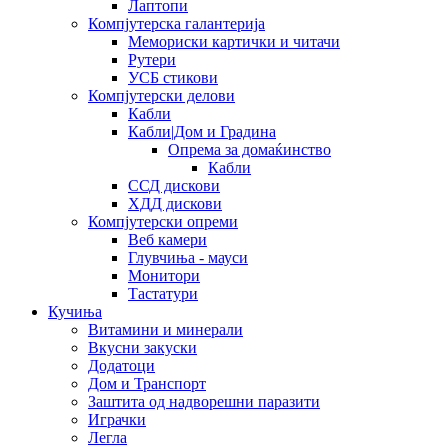
Лаптопи
Компјутерска галантерија
Мемориски картички и читачи
Рутери
УСБ стикови
Компјутерски делови
Кабли
Кабли|Дом и Градина
Опрема за домаќинство
Кабли
ССД дискови
ХДД дискови
Компјутерски опреми
Веб камери
Глувчиња - мауси
Монитори
Тастатури
Кучиња
Витамини и минерали
Вкусни закуски
Додатоци
Дом и Транспорт
Заштита од надворешни паразити
Играчки
Легла