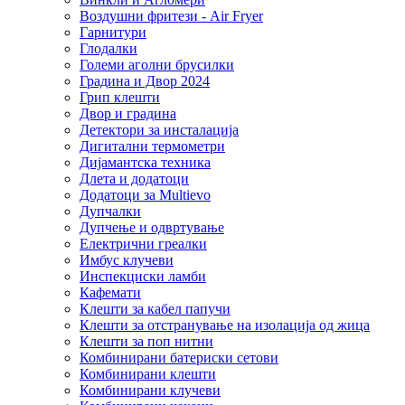
Воздушни фритези - Air Fryer
Гарнитури
Глодалки
Големи аголни брусилки
Градина и Двор 2024
Грип клешти
Двор и градина
Детектори за инсталација
Дигитални термометри
Дијамантска техника
Длета и додатоци
Додатоци за Multievo
Дупчалки
Дупчење и одвртување
Електрични греалки
Имбус клучеви
Инспекциски ламби
Кафемати
Клешти за кабел папучи
Клешти за отстранување на изолација од жица
Клешти за поп нитни
Комбинирани батериски сетови
Комбинирани клешти
Комбинирани клучеви