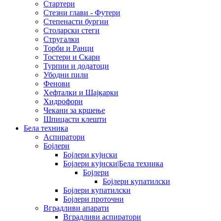
Стартери
Стезни глави - Футери
Степенасти бургии
Столарски стеги
Стругалки
Торби и Ранци
Тостери и Скари
Турпии и додатоци
Убодни пили
Фенови
Хефталки и Шајкарки
Хидрофори
Чекани за кршење
Шпицасти клешти
Бела техника
Аспиратори
Бојлери
Бојлери кујнски
Бојлери кујнски|Бела техника
Бојлери
Бојлери купатилски
Бојлери купатилски
Бојлери проточни
Вградливи апарати
Вградливи аспиратори