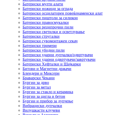
Батериски мулти алати
Батериски ножици за ограда
Батериски осцилаторен повеќенаменски алат
Батериски пиштоли за силикон
Батериски правосмукалки
Батериски реципрочни пили
Батериски светилки и осветлување
Батериски стругалки
Батериски сувомонтажен секач
Батериски тримери
Батериски убодни пили
Батериски ударни дупчалки/одвртувачи
Батериски ударни одвртувачи/завртувачи
Батериски Хефталки и Шајкарки
Битови и Магнетни држачи
Блендери и Миксери
Браварски Чекани
Бургии за дрво
Бургии за метал
Бургии за стакло и керамика
Бургии за цигла и бетон
Бургии и прибор за дупчење
Вибрациски дупчалки
Вилушкасти клучеви
Винкли и Агломери