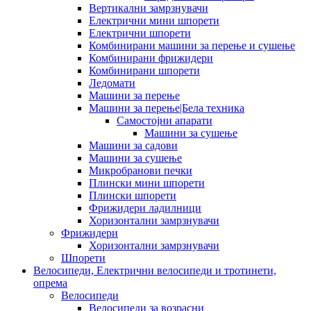
Вертикални замрзнувачи
Електрични мини шпорети
Електрични шпорети
Комбинирани машини за перење и сушење
Комбинирани фрижидери
Комбинирани шпорети
Ледомати
Машини за перење
Машини за перење|Бела техника
Самостојни апарати
Машини за сушење
Машини за садови
Машини за сушење
Микробранови печки
Плински мини шпорети
Плински шпорети
Фрижидери ладилници
Хоризонтални замрзнувачи
Фрижидери
Хоризонтални замрзнувачи
Шпорети
Велосипеди, Електрични велосипеди и тротинети,
опрема
Велосипеди
Велосипеди за возрасни