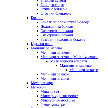
Блендер сетови
Блендер сецко
Рачни блендери
Стоечки блендери
Бокали
Бокали за прочистување вода
Додатоци за бокали
Електрични бокали
Електрични бокали
Резервни делови за бокали
Кујнски ваги
Машини за мелење
Мелници за зачини
Мелници за зачини|Мали Апарати
Мали кујнски апарати
Машини за мелење
Мелници за кафе
Мелници за кафе
Мелници за месо
Месорезници
Миксери
Миксер сет
Миксер-кујнски робот
Миксери со постоље
Рачни миксери