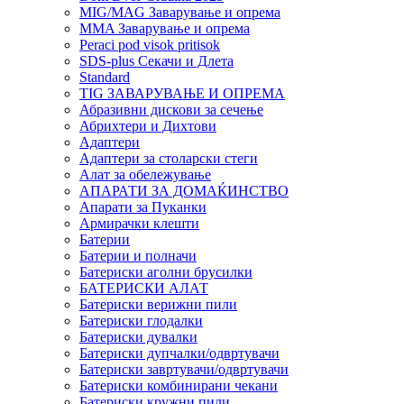
MIG/MAG Заварување и опрема
MMA Заварување и опрема
Peraci pod visok pritisok
SDS-plus Секачи и Длета
Standard
TIG ЗАВАРУВАЊЕ И ОПРЕМА
Абразивни дискови за сечење
Абрихтери и Дихтови
Адаптери
Адаптери за столарски стеги
Алат за обележување
АПАРАТИ ЗА ДОМАЌИНСТВО
Апарати за Пуканки
Армирачки клешти
Батерии
Батерии и полначи
Батериски аголни брусилки
БАТЕРИСКИ АЛАТ
Батериски верижни пили
Батериски глодалки
Батериски дувалки
Батериски дупчалки/одвртувачи
Батериски завртувачи/одвртувачи
Батериски комбинирани чекани
Батериски кружни пили