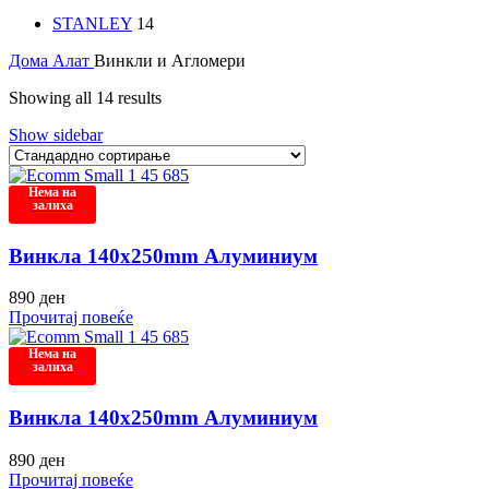
STANLEY
14
Дома
Алат
Винкли и Агломери
Showing all 14 results
Show sidebar
Нема на
залиха
Винкла 140x250mm Алуминиум
890
ден
Прочитај повеќе
Нема на
залиха
Винкла 140x250mm Алуминиум
890
ден
Прочитај повеќе