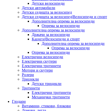
Детски велосипеди
Детски автомобили
Детски седишта за велосипед
Детски седишта за велосипед|Велосипеди и спорт
Дополнителна опрема за велосипеди
Опрема за велосипеди
Дополнителна опрема за велосипеди
Држачи за велосипеди
Кациги|Велосипеди и спорт
Дополнителна опрема за велосипеди
Опрема за велосипеди
Опрема за велосипеди
Електрични велосипеди
Електрични скутери
Електрични тротинети
Мотори и скутери
Ролери
Трицикли
Детски трицикли
Тротинети
Електрични тротинети
Механички тротинети
Глодари
Витамини, стикови, блокови
Домови, легла