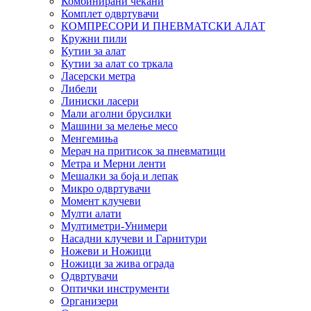
Комбинирани чекани
Комплет одвртувачи
КОМПРЕСОРИ И ПНЕВМАТСКИ АЛАТ
Кружни пили
Кутии за алат
Кутии за алат со тркала
Ласерски метра
Либели
Линиски ласери
Мали аголни брусилки
Машини за мелење месо
Менгемиња
Мерач на притисок за пневматици
Метра и Мерни ленти
Мешалки за боја и лепак
Микро одвртувачи
Момент клучеви
Мулти алати
Мултиметри-Унимери
Насадни клучеви и Гарнитури
Ножеви и Ножици
Ножици за жива ограда
Одвртувачи
Оптички инструменти
Организери