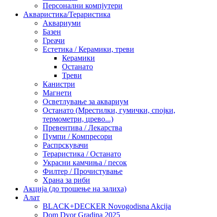
Персонални компјутери
Акваристика/Тераристика
Аквариуми
Базен
Греачи
Естетика / Керамики, треви
Керамики
Останато
Треви
Канистри
Магнети
Осветлување за аквариум
Останато (Мрестилки, гумички, спојки,
термометри, црево...)
Превентива / Лекарства
Пумпи / Компресори
Распрскувачи
Тераристика / Останато
Украсни камчиња / песок
Филтер / Прочистување
Храна за риби
Акција (до трошење на залиха)
Алат
BLACK+DECKER Novogodisna Akcija
Dom Dvor Gradina 2025