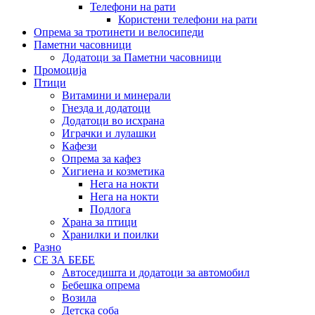
Телефони на рати
Користени телефони на рати
Опрема за тротинети и велосипеди
Паметни часовници
Додатоци за Паметни часовници
Промоција
Птици
Витамини и минерали
Гнезда и додатоци
Додатоци во исхрана
Играчки и лулашки
Кафези
Опрема за кафез
Хигиена и козметика
Нега на нокти
Нега на нокти
Подлога
Храна за птици
Хранилки и поилки
Разно
СЕ ЗА БЕБЕ
Автоседишта и додатоци за автомобил
Бебешка опрема
Возила
Детска соба