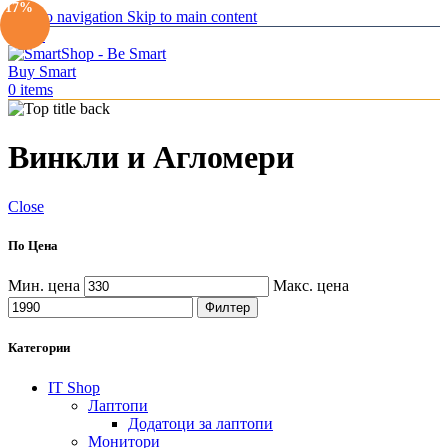
-17%
Skip to navigation
Skip to main content
Menu
0
items
Винкли и Агломери
Close
По Цена
Мин. цена
Макс. цена
Филтер
Категории
IT Shop
Лаптопи
Додатоци за лаптопи
Монитори