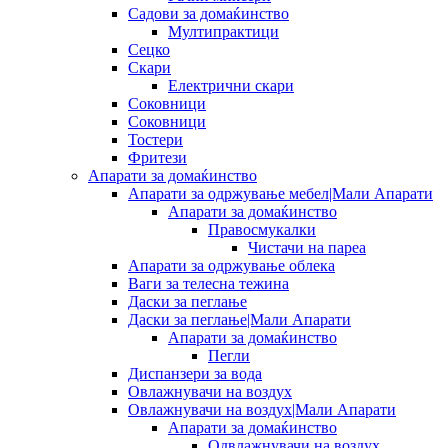
Садови за домаќинство
Мултипрактици
Сецко
Скари
Електрични скари
Соковници
Соковници
Тостери
Фритези
Апарати за домаќинство
Апарати за одржување мебел|Мали Апарати
Апарати за домаќинство
Правосмукалки
Чистачи на пареа
Апарати за одржување облека
Ваги за телесна тежина
Даски за пеглање
Даски за пеглање|Мали Апарати
Апарати за домаќинство
Пегли
Диспанзери за вода
Овлажнувачи на воздух
Овлажнувачи на воздух|Мали Апарати
Апарати за домаќинство
Одвлажнувачи на воздух