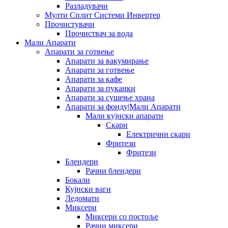
Разладувачи
Мулти Сплит Системи Инвертер
Прочистувачи
Прочиствач за вода
Мали Апарати
Апарати за готвење
Апарати за вакумирање
Апарати за готвење
Апарати за кафе
Апарати за пуканки
Апарати за сушење храна
Апарати за фонду|Мали Апарати
Мали кујнски апарати
Скари
Електрични скари
Фритези
Фритези
Блендери
Рачни блендери
Бокали
Кујнски ваги
Ледомати
Миксери
Миксери со постоље
Рачни миксери