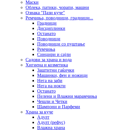
Маски
Облека, патики, чорапи, машни
Ознака "Пази куче"
Ремчиња, поводници, градници...
Градници
Дисциплинки
Останато
Поводници
Поводници со пуштање
Ремчиња
Синџири и сајли
Садови за храна и вода
Хигиена и козметика
Заштитни гаќички
Машинки, фен и ножици
Нега на заби
Нега на нокти
Останато
Пелени и Влажни марамчиња
Чешли и Четки
Шампони и Парфеми
Храна за куче
Адулт
Адулт (рефус)
Влажна храна