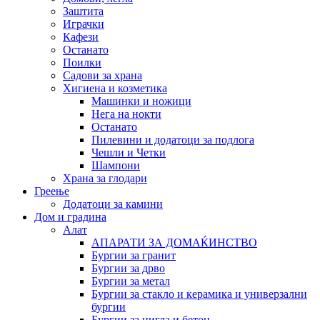
Заштита
Играчки
Кафези
Останато
Поилки
Садови за храна
Хигиена и козметика
Машинки и ножици
Нега на нокти
Останато
Пилевини и додатоци за подлога
Чешли и Четки
Шампони
Храна за глодари
Греење
Додатоци за камини
Дом и градина
Алат
АПАРАТИ ЗА ДОМАЌИНСТВО
Бургии за гранит
Бургии за дрво
Бургии за метал
Бургии за стакло и керамика и универзални
бургии
Бургии за цигла и бетон