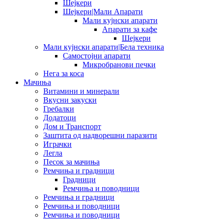
Шејкери
Шејкери|Мали Апарати
Мали кујнски апарати
Апарати за кафе
Шејкери
Мали кујнски апарати|Бела техника
Самостојни апарати
Микробранови печки
Нега за коса
Мачиња
Витамини и минерали
Вкусни закуски
Гребалки
Додатоци
Дом и Транспорт
Заштита од надворешни паразити
Играчки
Легла
Песок за мачиња
Ремчиња и градници
Градници
Ремчиња и поводници
Ремчиња и градници
Ремчиња и поводници
Ремчиња и поводници