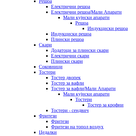
Решоа
Електрични решоа
Електрични решоа|Мали Апарати
Мали кујнски апарати
Решоа
Индукциски решоа
Индукциски решоа
Плински решоа
Скари
Додатоци за плински скари
Електрични скари
Плински скари
Соковници
Тостери
Тостер двопек
Тостер за вафли
Тостер за вафли|Мали Апарати
Мали кујнски апарати
Тостери
Тостер за крофни
Тостери - сендвич
Фритези
Фритези
Фритези на топол воздух
Цедалки