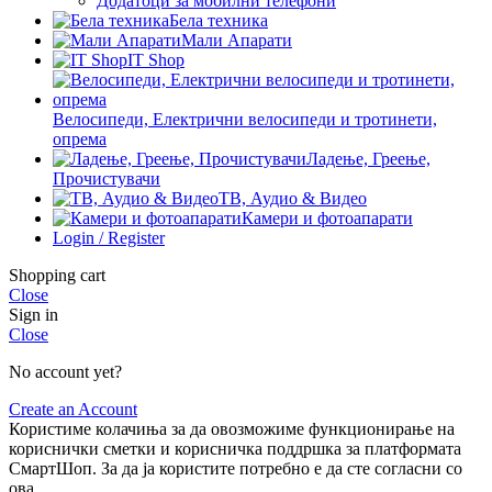
Додатоци за мобилни телефони
Бела техника
Мали Апарати
IT Shop
Велосипеди, Електрични велосипеди и тротинети,
опрема
Ладење, Греење,
Прочистувачи
ТВ, Аудио & Видео
Камери и фотоапарати
Login / Register
Shopping cart
Close
Sign in
Close
No account yet?
Create an Account
Користиме колачиња за да овозможиме функционирање на
кориснички сметки и корисничка поддршка за платформата
СмартШоп. За да ја користите потребно е да сте согласни со
ова.