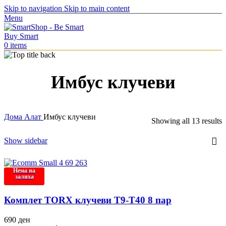
Skip to navigation
Skip to main content
Menu
0
items
Имбус клучеви
Дома
Алат
Имбус клучеви
Showing all 13 results
Show sidebar
Нема на
залиха
Комплет TORX клучеви T9-T40 8 пар
690
ден