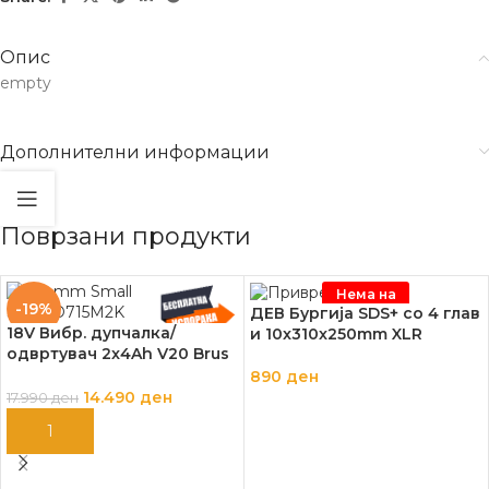
Опис
empty
Дополнителни информации
Поврзани продукти
Нема на
залиха
-19%
ДЕВ Бургија SDS+ со 4 глав
18V Вибр. дупчалка/
и 10x310x250mm XLR
одвртувач 2x4Ah V20 Brus
hless
890
ден
14.490
ден
17.990
ден
ПРОЧИТАЈ ПОВЕЌЕ
ДОДАЈ ВО КОШНИЦА