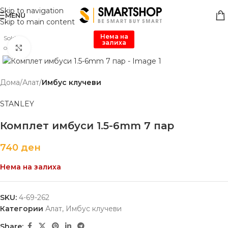
Skip to navigation
MENU
Skip to main content
Нема на
Sold
залиха
Click to enlarge
out
Дома
Алат
Имбус клучеви
STANLEY
Комплет имбуси 1.5-6mm 7 пар
740
ден
Нема на залиха
SKU:
4-69-262
Категории
Алат
,
Имбус клучеви
Share: