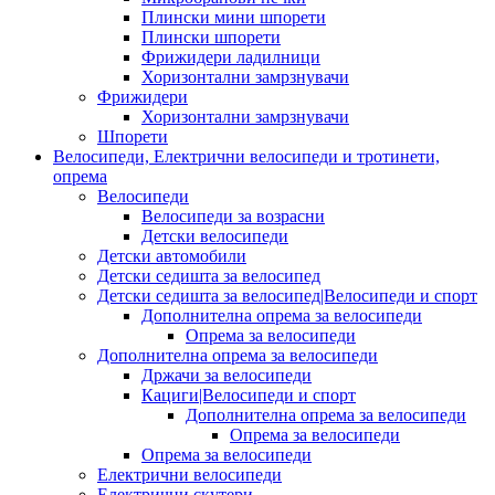
Плински мини шпорети
Плински шпорети
Фрижидери ладилници
Хоризонтални замрзнувачи
Фрижидери
Хоризонтални замрзнувачи
Шпорети
Велосипеди, Електрични велосипеди и тротинети,
опрема
Велосипеди
Велосипеди за возрасни
Детски велосипеди
Детски автомобили
Детски седишта за велосипед
Детски седишта за велосипед|Велосипеди и спорт
Дополнителна опрема за велосипеди
Опрема за велосипеди
Дополнителна опрема за велосипеди
Држачи за велосипеди
Кациги|Велосипеди и спорт
Дополнителна опрема за велосипеди
Опрема за велосипеди
Опрема за велосипеди
Електрични велосипеди
Електрични скутери