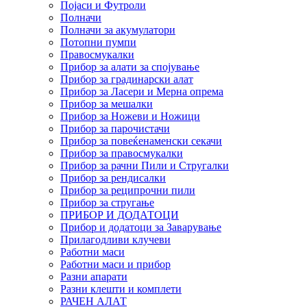
Појаси и Футроли
Полначи
Полначи за акумулатори
Потопни пумпи
Правосмукалки
Прибор за алати за спојување
Прибор за градинарски алат
Прибор за Ласери и Мерна опрема
Прибор за мешалки
Прибор за Ножеви и Ножици
Прибор за парочистачи
Прибор за повеќенаменски секачи
Прибор за правосмукалки
Прибор за рачни Пили и Стругалки
Прибор за рендисалки
Прибор за реципрочни пили
Прибор за стругање
ПРИБОР И ДОДАТОЦИ
Прибор и додатоци за Заварување
Прилагодливи клучеви
Работни маси
Работни маси и прибор
Разни апарати
Разни клешти и комплети
РАЧЕН АЛАТ