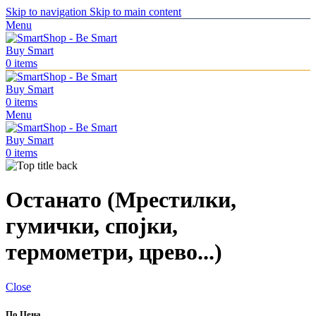
Skip to navigation
Skip to main content
Menu
0
items
0
items
Menu
0
items
Останато (Мрестилки,
гумички, спојки,
термометри, црево...)
Close
По Цена