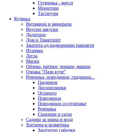
Глувчиња - мауси
Монитори
Тастатури
Кучиња
Витамини и минерали
Вкусни закуски
Додатоци
Дом и Транспорт
Заштита од надворешни паразити
Играчки
Легла
Маски
Облека, патики, чорапи, машни
Ознака "Пази куче"
Ремчиња, поводници, градници...
Градници
Дисциплинки
Останато
Поводници
Поводници со пуштање
Ремчиња
Синџири и сајли
Садови за храна и вода
Хигиена и козметика
Заштитни гаќички