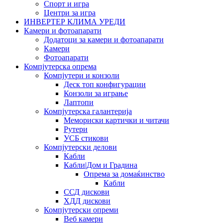
Спорт и игра
Центри за игра
ИНВЕРТЕР КЛИМА УРЕДИ
Камери и фотоапарати
Додатоци за камери и фотоапарати
Камери
Фотоапарати
Компјутерска опрема
Компјутери и конзоли
Деск топ конфигурации
Конзоли за играње
Лаптопи
Компјутерска галантерија
Мемориски картички и читачи
Рутери
УСБ стикови
Компјутерски делови
Кабли
Кабли|Дом и Градина
Опрема за домаќинство
Кабли
ССД дискови
ХДД дискови
Компјутерски опреми
Веб камери