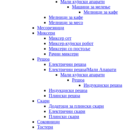
Мали кујнски апарати
Машини за мелење
Мелници за кафе
Мелници за кафе
Мелници за месо
Месорезници
Миксери
Миксер сет
Миксер-кујнски робот
Миксери со постоље
Рачни миксери
Решоа
Електрични решоа
Електрични решоа|Мали Апарати
Мали кујнски апарати
Решоа
Индукциски решоа
Индукциски решоа
Плински решоа
Скари
Додатоци за плински скари
Електрични скари
Плински скари
Соковници
Тостери