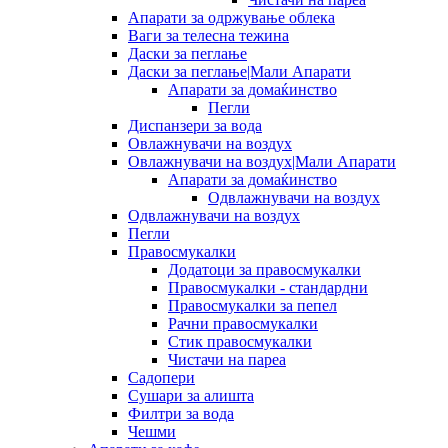
Апарати за одржување облека
Ваги за телесна тежина
Даски за пеглање
Даски за пеглање|Мали Апарати
Апарати за домаќинство
Пегли
Диспанзери за вода
Овлажнувачи на воздух
Овлажнувачи на воздух|Мали Апарати
Апарати за домаќинство
Одвлажнувачи на воздух
Одвлажнувачи на воздух
Пегли
Правосмукалки
Додатоци за правосмукалки
Правосмукалки - стандардни
Правосмукалки за пепел
Рачни правосмукалки
Стик правосмукалки
Чистачи на пареа
Садопери
Сушари за алишта
Филтри за вода
Чешми