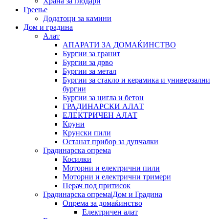
Храна за глодари
Греење
Додатоци за камини
Дом и градина
Алат
АПАРАТИ ЗА ДОМАЌИНСТВО
Бургии за гранит
Бургии за дрво
Бургии за метал
Бургии за стакло и керамика и универзални
бургии
Бургии за цигла и бетон
ГРАДИНАРСКИ АЛАТ
ЕЛЕКТРИЧЕН АЛАТ
Круни
Крунски пили
Останат прибор за дупчалки
Градинарска опрема
Косилки
Моторни и електрични пили
Моторни и електрични тримери
Перач под притисок
Градинарска опрема|Дом и Градина
Опрема за домаќинство
Електричен алат