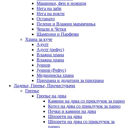
Машинки, фен и ножици
Нега на заби
Нега на нокти
Останато
Пелени и Влажни марамчиња
Чешли и Четки
Шампони и Парфеми
Храна за куче
Адулт
Адулт (рефус)
Влажна храна
Влажна храна
Јуниор
Јуниор (Рефус)
Медицинска храна
Прихрана и додатоци за прихрана
Ладење, Греење, Прочистувачи
Греење
Греење на дрва
Камини на дрва со приклучок за парно
Котел на дрва со приклучок за парно
Печки и камини на дрва
Шпорети на дрва
Шпорети на дрва со приклучок за
парно