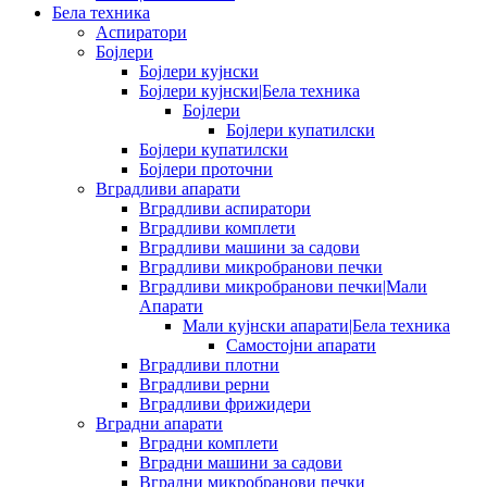
Бела техника
Аспиратори
Бојлери
Бојлери кујнски
Бојлери кујнски|Бела техника
Бојлери
Бојлери купатилски
Бојлери купатилски
Бојлери проточни
Вградливи апарати
Вградливи аспиратори
Вградливи комплети
Вградливи машини за садови
Вградливи микробранови печки
Вградливи микробранови печки|Мали
Апарати
Мали кујнски апарати|Бела техника
Самостојни апарати
Вградливи плотни
Вградливи рерни
Вградливи фрижидери
Вградни апарати
Вградни комплети
Вградни машини за садови
Вградни микробранови печки