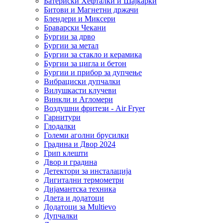
Батериски Хефталки и Шајкарки
Битови и Магнетни држачи
Блендери и Миксери
Браварски Чекани
Бургии за дрво
Бургии за метал
Бургии за стакло и керамика
Бургии за цигла и бетон
Бургии и прибор за дупчење
Вибрациски дупчалки
Вилушкасти клучеви
Винкли и Агломери
Воздушни фритези - Air Fryer
Гарнитури
Глодалки
Големи аголни брусилки
Градина и Двор 2024
Грип клешти
Двор и градина
Детектори за инсталација
Дигитални термометри
Дијамантска техника
Длета и додатоци
Додатоци за Multievo
Дупчалки