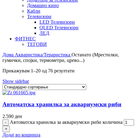
Домашно кино
Кабли
Телевизори
LED Телевизори
QLED Телевизори
ЛЕД
ФИТНЕС
ТЕГОВИ
Дома
Акваристика/Тераристика
Останато (Мрестилки,
гумички, спојки, термометри, црево...)
Прикажувам 1–20 од 76 резултати
Show sidebar
Автоматска хранилка за аквариумски риби
2.590
ден
Автоматска хранилка за аквариумски риби количина
Додај во кошница