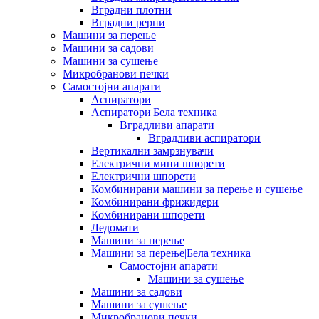
Вградни плотни
Вградни рерни
Машини за перење
Машини за садови
Машини за сушење
Микробранови печки
Самостојни апарати
Аспиратори
Аспиратори|Бела техника
Вградливи апарати
Вградливи аспиратори
Вертикални замрзнувачи
Електрични мини шпорети
Електрични шпорети
Комбинирани машини за перење и сушење
Комбинирани фрижидери
Комбинирани шпорети
Ледомати
Машини за перење
Машини за перење|Бела техника
Самостојни апарати
Машини за сушење
Машини за садови
Машини за сушење
Микробранови печки