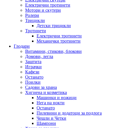
Електрични тротинети
Мотори и скутери
Ролери
Трицикли
Детски трицикли
Тротинети
Електрични тротинети
Механички тротинети
Глодари
Витамини, стикови, блокови
Домови, легла
Заштита
Играчки
Кафези
Останато
Поилки
Садови за храна
Хигиена и козметика
Машинки и ножици
Нега на нокти
Останато
Пилевини и додатоци за подлога
Чешли и Четки
Шампони