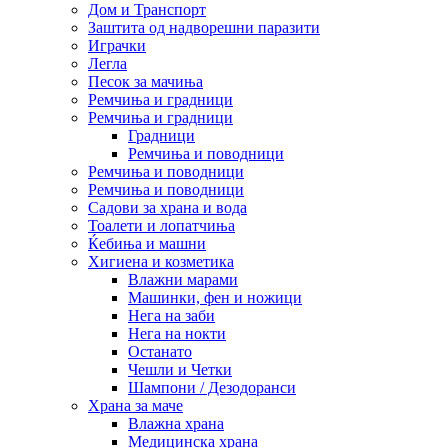
Дом и Транспорт
Заштита од надворешни паразити
Играчки
Легла
Песок за мачиња
Ремчиња и градници
Ремчиња и градници
Градници
Ремчиња и поводници
Ремчиња и поводници
Ремчиња и поводници
Садови за храна и вода
Тоалети и лопатчиња
Ќебиња и машни
Хигиена и козметика
Влажни марами
Машинки, фен и ножици
Нега на заби
Нега на нокти
Останато
Чешли и Четки
Шампони / Дезодоранси
Храна за маче
Влажна храна
Медицинска храна