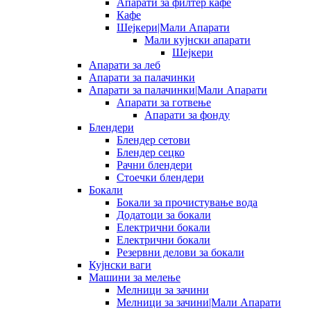
Апарати за филтер кафе
Кафе
Шејкери|Мали Апарати
Мали кујнски апарати
Шејкери
Апарати за леб
Апарати за палачинки
Апарати за палачинки|Мали Апарати
Апарати за готвење
Апарати за фонду
Блендери
Блендер сетови
Блендер сецко
Рачни блендери
Стоечки блендери
Бокали
Бокали за прочистување вода
Додатоци за бокали
Електрични бокали
Електрични бокали
Резервни делови за бокали
Кујнски ваги
Машини за мелење
Мелници за зачини
Мелници за зачини|Мали Апарати