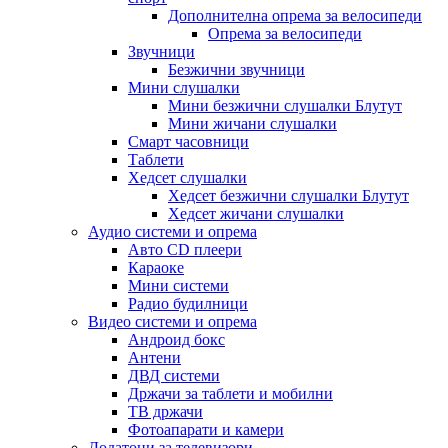
Дополнителна опрема за велосипеди
Опрема за велосипеди
Звучници
Безжични звучници
Мини слушалки
Мини безжични слушалки Блутут
Мини жичани слушалки
Смарт часовници
Таблети
Хедсет слушалки
Хедсет безжични слушалки Блутут
Хедсет жичани слушалки
Аудио системи и опрема
Авто CD плеери
Караоке
Мини системи
Радио будилници
Видео системи и опрема
Андроид бокс
Антени
ДВД системи
Држачи за таблети и мобилни
ТВ држачи
Фотоапарати и камери
Додатоци за телевизори