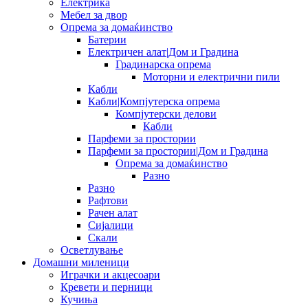
Електрика
Мебел за двор
Опрема за домаќинство
Батерии
Електричен алат|Дом и Градина
Градинарска опрема
Моторни и електрични пили
Кабли
Кабли|Компјутерска опрема
Компјутерски делови
Кабли
Парфеми за простории
Парфеми за простории|Дом и Градина
Опрема за домаќинство
Разно
Разно
Рафтови
Рачен алат
Сијалици
Скали
Осветлување
Домашни миленици
Играчки и акцесоари
Кревети и перници
Кучиња