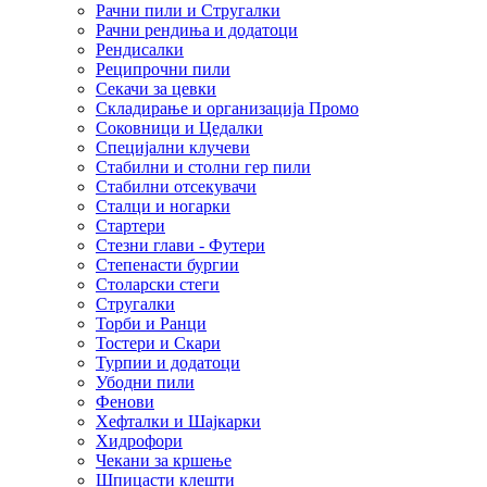
Рачни пили и Стругалки
Рачни рендиња и додатоци
Рендисалки
Реципрочни пили
Секачи за цевки
Складирање и организација Промо
Соковници и Цедалки
Специјални клучеви
Стабилни и столни гер пили
Стабилни отсекувачи
Сталци и ногарки
Стартери
Стезни глави - Футери
Степенасти бургии
Столарски стеги
Стругалки
Торби и Ранци
Тостери и Скари
Турпии и додатоци
Убодни пили
Фенови
Хефталки и Шајкарки
Хидрофори
Чекани за кршење
Шпицасти клешти