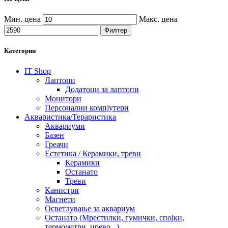
Мин. цена
Макс. цена
Филтер
Категории
IT Shop
Лаптопи
Додатоци за лаптопи
Монитори
Персонални компјутери
Акваристика/Тераристика
Аквариуми
Базен
Греачи
Естетика / Керамики, треви
Керамики
Останато
Треви
Канистри
Магнети
Осветлување за аквариум
Останато (Мрестилки, гумички, спојки,
термометри, црево...)