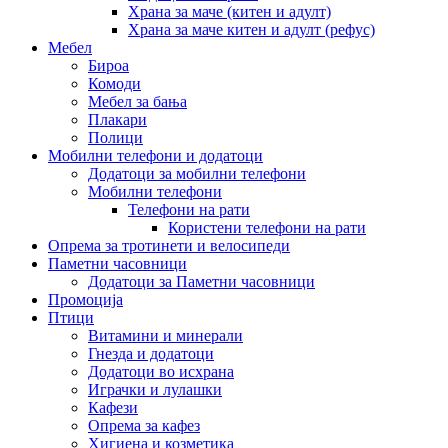
Храна за маче (китен и адулт)
Храна за маче китен и адулт (рефус)
Мебел
Бироа
Комоди
Мебел за бања
Плакари
Полици
Мобилни телефони и додатоци
Додатоци за мобилни телефони
Мобилни телефони
Телефони на рати
Користени телефони на рати
Опрема за тротинети и велосипеди
Паметни часовници
Додатоци за Паметни часовници
Промоција
Птици
Витамини и минерали
Гнезда и додатоци
Додатоци во исхрана
Играчки и лулашки
Кафези
Опрема за кафез
Хигиена и козметика