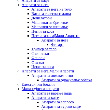
Апарати за кафе
Апарати за нега
Апарати за нега на тело
Ваги за телесна тежина
Депилатори
Машинки за бричење
Машинки за шишање
Пегли за коса
Пегли за коса|Мали Апарати
Апарати за нега
Фигара
Тример за тело
Фен четки
Фенови
Фигара
Четки за коса
Апарати за нега|Мали Апарати
Апарати за домаќинство
Апарати за одржување облека
Електрични бокали
Мали кујнски апарати
Апарати за варење јајца
Апарати за кафе
Апарати за еспресо
Апарати за турско кафе