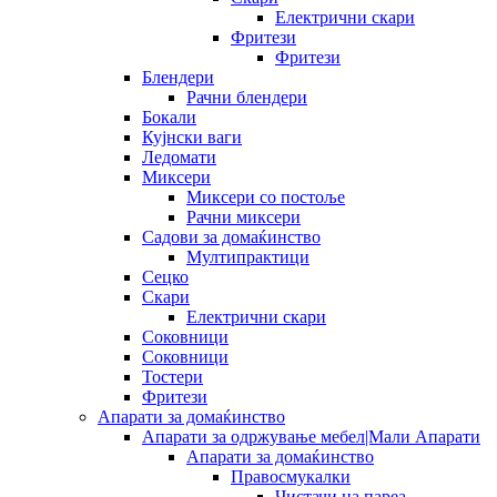
Електрични скари
Фритези
Фритези
Блендери
Рачни блендери
Бокали
Кујнски ваги
Ледомати
Миксери
Миксери со постоље
Рачни миксери
Садови за домаќинство
Мултипрактици
Сецко
Скари
Електрични скари
Соковници
Соковници
Тостери
Фритези
Апарати за домаќинство
Апарати за одржување мебел|Мали Апарати
Апарати за домаќинство
Правосмукалки
Чистачи на пареа