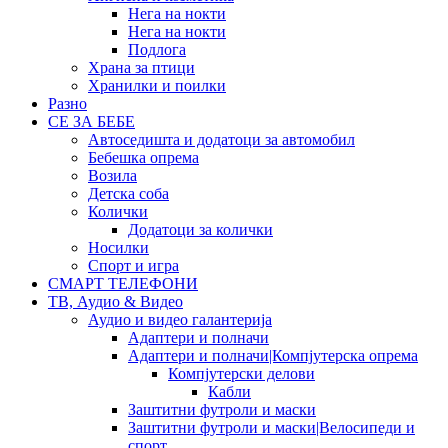
Нега на нокти
Нега на нокти
Подлога
Храна за птици
Хранилки и поилки
Разно
СЕ ЗА БЕБЕ
Автоседишта и додатоци за автомобил
Бебешка опрема
Возила
Детска соба
Колички
Додатоци за колички
Носилки
Спорт и игра
СМАРТ ТЕЛЕФОНИ
ТВ, Аудио & Видео
Аудио и видео галантерија
Адаптери и полначи
Адаптери и полначи|Компјутерска опрема
Компјутерски делови
Кабли
Заштитни футроли и маски
Заштитни футроли и маски|Велосипеди и
спорт