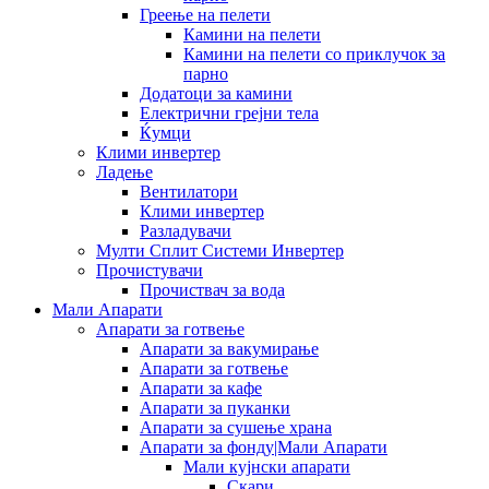
Греење на пелети
Камини на пелети
Камини на пелети со приклучок за
парно
Додатоци за камини
Електрични грејни тела
Ќумци
Клими инвертер
Ладење
Вентилатори
Клими инвертер
Разладувачи
Мулти Сплит Системи Инвертер
Прочистувачи
Прочиствач за вода
Мали Апарати
Апарати за готвење
Апарати за вакумирање
Апарати за готвење
Апарати за кафе
Апарати за пуканки
Апарати за сушење храна
Апарати за фонду|Мали Апарати
Мали кујнски апарати
Скари