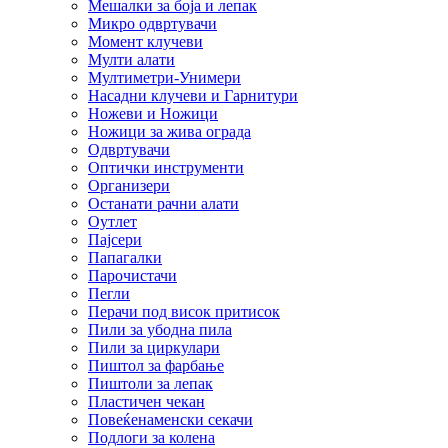
Мешалки за боја и лепак
Микро одвртувачи
Момент клучеви
Мулти алати
Мултиметри-Унимери
Насадни клучеви и Гарнитури
Ножеви и Ножици
Ножици за жива ограда
Одвртувачи
Оптички инструменти
Организери
Останати рачни алати
Оутлет
Пајсери
Папагалки
Парочистачи
Пегли
Перачи под висок притисок
Пили за убодна пила
Пили за циркулари
Пиштол за фарбање
Пиштоли за лепак
Пластичен чекан
Повеќенаменски секачи
Подлоги за колена