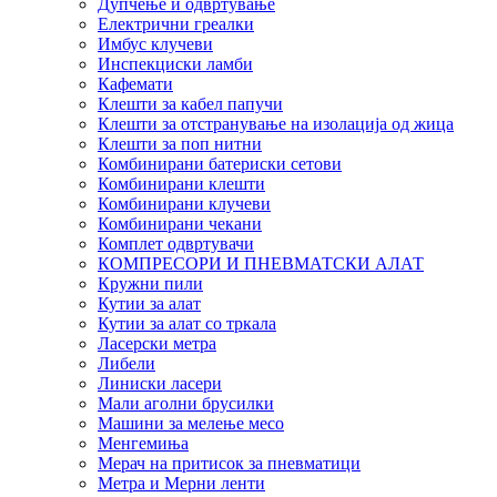
Дупчење и одвртување
Електрични греалки
Имбус клучеви
Инспекциски ламби
Кафемати
Клешти за кабел папучи
Клешти за отстранување на изолација од жица
Клешти за поп нитни
Комбинирани батериски сетови
Комбинирани клешти
Комбинирани клучеви
Комбинирани чекани
Комплет одвртувачи
КОМПРЕСОРИ И ПНЕВМАТСКИ АЛАТ
Кружни пили
Кутии за алат
Кутии за алат со тркала
Ласерски метра
Либели
Линиски ласери
Мали аголни брусилки
Машини за мелење месо
Менгемиња
Мерач на притисок за пневматици
Метра и Мерни ленти