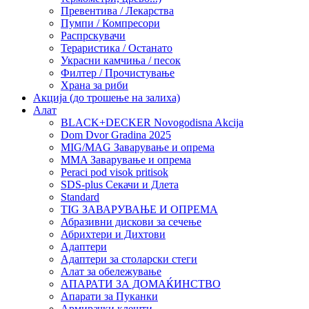
Превентива / Лекарства
Пумпи / Компресори
Распрскувачи
Тераристика / Останато
Украсни камчиња / песок
Филтер / Прочистување
Храна за риби
Акција (до трошење на залиха)
Алат
BLACK+DECKER Novogodisna Akcija
Dom Dvor Gradina 2025
MIG/MAG Заварување и опрема
MMA Заварување и опрема
Peraci pod visok pritisok
SDS-plus Секачи и Длета
Standard
TIG ЗАВАРУВАЊЕ И ОПРЕМА
Абразивни дискови за сечење
Абрихтери и Дихтови
Адаптери
Адаптери за столарски стеги
Алат за обележување
АПАРАТИ ЗА ДОМАЌИНСТВО
Апарати за Пуканки
Армирачки клешти