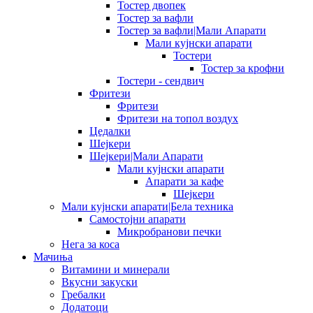
Тостер двопек
Тостер за вафли
Тостер за вафли|Мали Апарати
Мали кујнски апарати
Тостери
Тостер за крофни
Тостери - сендвич
Фритези
Фритези
Фритези на топол воздух
Цедалки
Шејкери
Шејкери|Мали Апарати
Мали кујнски апарати
Апарати за кафе
Шејкери
Мали кујнски апарати|Бела техника
Самостојни апарати
Микробранови печки
Нега за коса
Мачиња
Витамини и минерали
Вкусни закуски
Гребалки
Додатоци