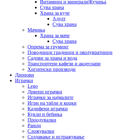
Витамини и минерали|Кучиња
Сува храна
Храна за куче
Адулт
Сува храна
Мачиња
Храна за маче
Сува храна
Опрема за груминг
Поводници градници и околувратници
Садови за храна и вода
Транспортери кафези и акцесоари
Хигиенски производи
Дронови
Играчки
Lego
Дрвени играчки
Играчки за најмалите
Игри на табли и коцки
Кадифени играчки
Кукли и бебиња
Проодувалки
Ранци
Сложувалки
Создавање и истражување