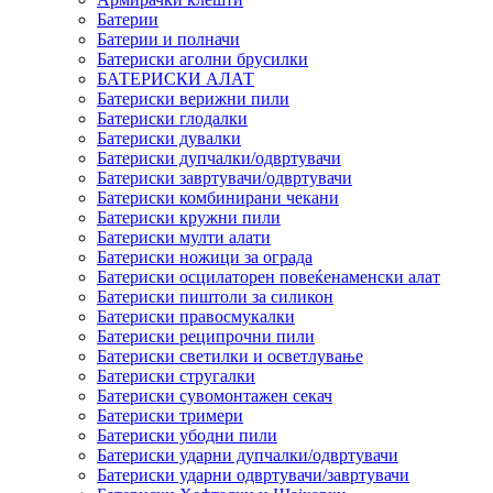
Батерии
Батерии и полначи
Батериски аголни брусилки
БАТЕРИСКИ АЛАТ
Батериски верижни пили
Батериски глодалки
Батериски дувалки
Батериски дупчалки/одвртувачи
Батериски завртувачи/одвртувачи
Батериски комбинирани чекани
Батериски кружни пили
Батериски мулти алати
Батериски ножици за ограда
Батериски осцилаторен повеќенаменски алат
Батериски пиштоли за силикон
Батериски правосмукалки
Батериски реципрочни пили
Батериски светилки и осветлување
Батериски стругалки
Батериски сувомонтажен секач
Батериски тримери
Батериски убодни пили
Батериски ударни дупчалки/одвртувачи
Батериски ударни одвртувачи/завртувачи