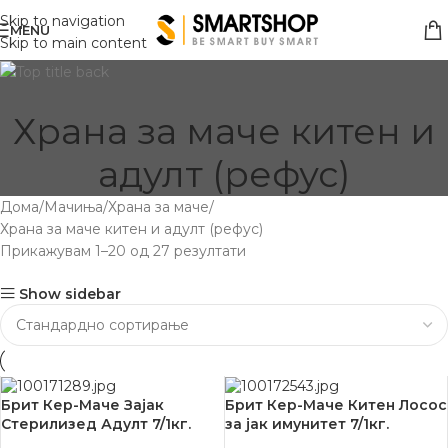
Skip to navigation
MENU
Skip to main content
Храна за маче китен и
адулт (рефус)
Дома
Мачиња
Храна за маче
Храна за маче китен и адулт (рефус)
Прикажувам 1–20 од 27 резултати
Show sidebar
Брит Кер-Маче Зајак
Брит Кер-Маче Китен Лосос
Стерилизед Адулт 7/1кг.
за јак имунитет 7/1кг.