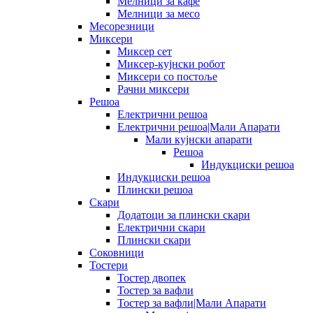
Мелници за кафе
Мелници за месо
Месорезници
Миксери
Миксер сет
Миксер-кујнски робот
Миксери со постоље
Рачни миксери
Решоа
Електрични решоа
Електрични решоа|Мали Апарати
Мали кујнски апарати
Решоа
Индукциски решоа
Индукциски решоа
Плински решоа
Скари
Додатоци за плински скари
Електрични скари
Плински скари
Соковници
Тостери
Тостер двопек
Тостер за вафли
Тостер за вафли|Мали Апарати