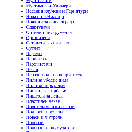
Мулти алати
Мултиметри-Унимери
Насадни клучеви и Гарнитури
Ножеви и Ножици
Ножици за жива ограда
Одвртувачи
Оптички инструменти
Организери
Останати рачни алати
Оутлет
Пајсери
Папагалки
Парочистачи
Пегли
Перачи под висок притисок
Пили за убодна пила
Пили за циркулари
Пиштол за фарбање
Пиштоли за лепак
Пластичен чекан
Повеќенаменски секачи
Подлоги за колена
Појаси и Футроли
Полначи
Полначи за акумулатори