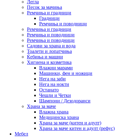
Легла
Песок за мачиња
Ремчиња и градници
Градници
Ремчиња и поводници
Ремчиња и градници
Ремчиња и поводници
Ремчиња и поводници
Садови за храна и вода
Тоалети и лопатчиња
Ќебиња и машни
Хигиена и козметика
Влажни марами
Машинки, фен и ножици
Нега на заби
Нега на нокти
Останато
Чешли и Четки
Шампони / Дезодоранси
Храна за маче
Влажна храна
Медицинска храна
Храна за маче (китен и адулт)
Храна за маче китен и адулт (рефус)
Мебел