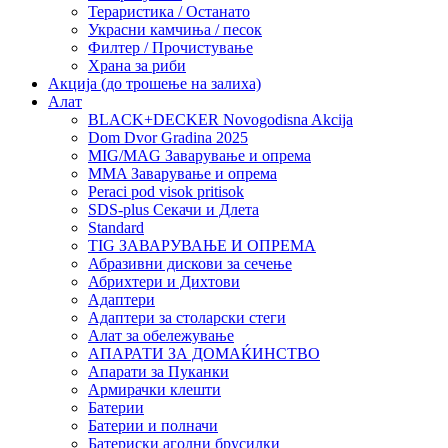
Тераристика / Останато
Украсни камчиња / песок
Филтер / Прочистување
Храна за риби
Акција (до трошење на залиха)
Алат
BLACK+DECKER Novogodisna Akcija
Dom Dvor Gradina 2025
MIG/MAG Заварување и опрема
MMA Заварување и опрема
Peraci pod visok pritisok
SDS-plus Секачи и Длета
Standard
TIG ЗАВАРУВАЊЕ И ОПРЕМА
Абразивни дискови за сечење
Абрихтери и Дихтови
Адаптери
Адаптери за столарски стеги
Алат за обележување
АПАРАТИ ЗА ДОМАЌИНСТВО
Апарати за Пуканки
Армирачки клешти
Батерии
Батерии и полначи
Батериски аголни брусилки