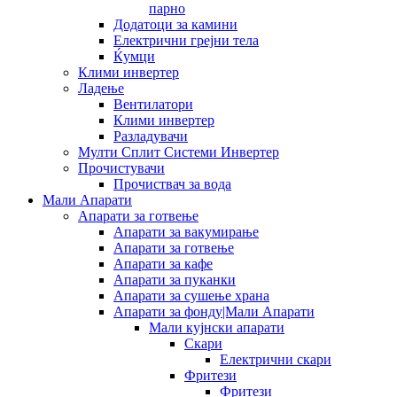
парно
Додатоци за камини
Електрични грејни тела
Ќумци
Клими инвертер
Ладење
Вентилатори
Клими инвертер
Разладувачи
Мулти Сплит Системи Инвертер
Прочистувачи
Прочиствач за вода
Мали Апарати
Апарати за готвење
Апарати за вакумирање
Апарати за готвење
Апарати за кафе
Апарати за пуканки
Апарати за сушење храна
Апарати за фонду|Мали Апарати
Мали кујнски апарати
Скари
Електрични скари
Фритези
Фритези