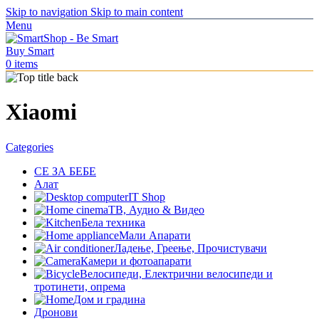
Skip to navigation
Skip to main content
Menu
0
items
Xiaomi
Categories
СЕ ЗА БЕБЕ
Алат
IT Shop
ТВ, Аудио & Видео
Бела техника
Мали Апарати
Ладење, Греење, Прочистувачи
Камери и фотоапарати
Велосипеди, Електрични велосипеди и
тротинети, опрема
Дом и градина
Дронови