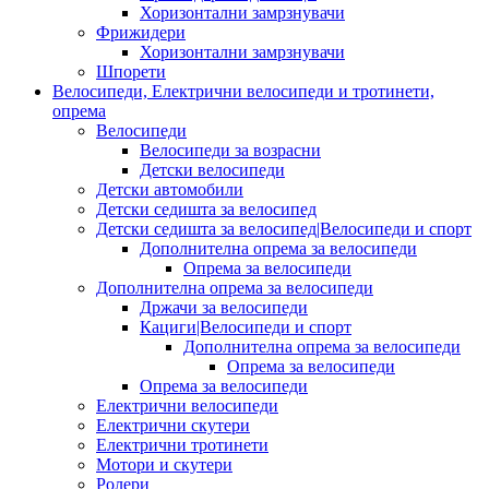
Хоризонтални замрзнувачи
Фрижидери
Хоризонтални замрзнувачи
Шпорети
Велосипеди, Електрични велосипеди и тротинети,
опрема
Велосипеди
Велосипеди за возрасни
Детски велосипеди
Детски автомобили
Детски седишта за велосипед
Детски седишта за велосипед|Велосипеди и спорт
Дополнителна опрема за велосипеди
Опрема за велосипеди
Дополнителна опрема за велосипеди
Држачи за велосипеди
Кациги|Велосипеди и спорт
Дополнителна опрема за велосипеди
Опрема за велосипеди
Опрема за велосипеди
Електрични велосипеди
Електрични скутери
Електрични тротинети
Мотори и скутери
Ролери