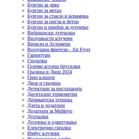
Бургии за дрво
Бургии за метал
Бургии за стакло и керамика
Бургии за цигла и бетон
Бургии и прибор за дупчење
Вибрациски дупчалки
Вилушкасти клучеви
Винкли и Агломери
Воздушни фритези - Air Fryer
Гарнитури
Глодалки
Големи аголни брусилки
Градина и Двор 2024
Грип клешти
Двор и градина
Детектори за инсталација
Дигитални термометри
Дијамантска техника
Длета и додатоци
Додатоци за Multievo
Дупчалки
Дупчење и одвртување
Електрични греалки
Имбус клучеви
Инспекциски ламби