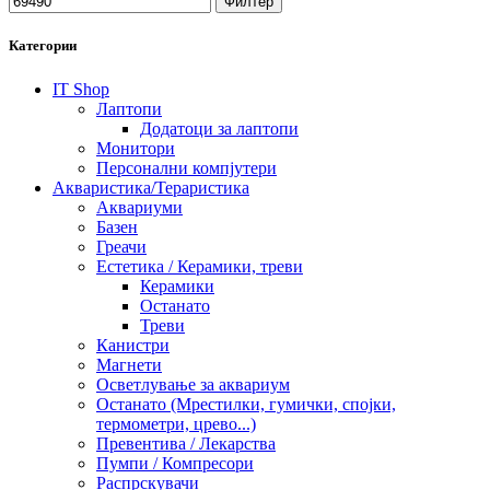
Филтер
Категории
IT Shop
Лаптопи
Додатоци за лаптопи
Монитори
Персонални компјутери
Акваристика/Тераристика
Аквариуми
Базен
Греачи
Естетика / Керамики, треви
Керамики
Останато
Треви
Канистри
Магнети
Осветлување за аквариум
Останато (Мрестилки, гумички, спојки,
термометри, црево...)
Превентива / Лекарства
Пумпи / Компресори
Распрскувачи