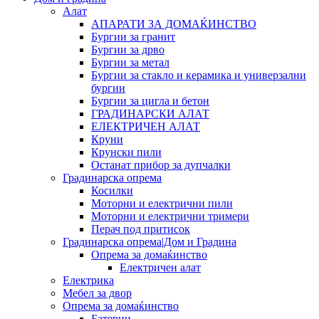
Алат
АПАРАТИ ЗА ДОМАЌИНСТВО
Бургии за гранит
Бургии за дрво
Бургии за метал
Бургии за стакло и керамика и универзални
бургии
Бургии за цигла и бетон
ГРАДИНАРСКИ АЛАТ
ЕЛЕКТРИЧЕН АЛАТ
Круни
Крунски пили
Останат прибор за дупчалки
Градинарска опрема
Косилки
Моторни и електрични пили
Моторни и електрични тримери
Перач под притисок
Градинарска опрема|Дом и Градина
Опрема за домаќинство
Електричен алат
Електрика
Мебел за двор
Опрема за домаќинство
Батерии