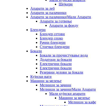
Шејкери
Апарати за леб
Апарати за палачинки
Апарати за палачинки|Мали Апарати
Апарати за готвење
Апарати за фонду
Блендери
Блендер сетови
Блендер сецко
Рачни блендери
Стоечки блендери
Бокали
Бокали за прочистување вода
Додатоци за бокали
Електрични бокали
Електрични бокали
Резервни делови за бокали
Кујнски ваги
Машини за мелење
Мелници за зачини
Мелници за зачини|Мали Апарати
Мали кујнски апарати
Машини за мелење
Мелници за кафе