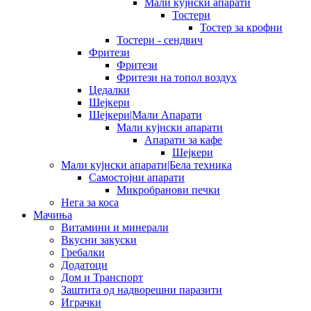
Мали кујнски апарати
Тостери
Тостер за крофни
Тостери - сендвич
Фритези
Фритези
Фритези на топол воздух
Цедалки
Шејкери
Шејкери|Мали Апарати
Мали кујнски апарати
Апарати за кафе
Шејкери
Мали кујнски апарати|Бела техника
Самостојни апарати
Микробранови печки
Нега за коса
Мачиња
Витамини и минерали
Вкусни закуски
Гребалки
Додатоци
Дом и Транспорт
Заштита од надворешни паразити
Играчки