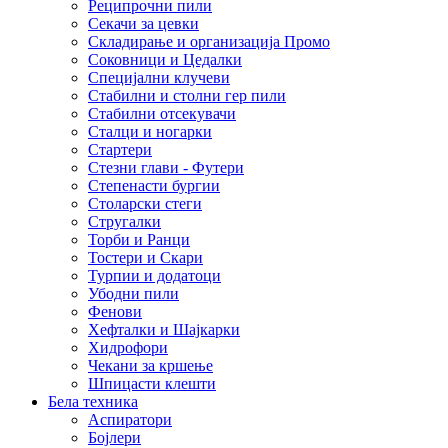
Реципрочни пили
Секачи за цевки
Складирање и организација Промо
Соковници и Цедалки
Специјални клучеви
Стабилни и столни гер пили
Стабилни отсекувачи
Сталци и ногарки
Стартери
Стезни глави - Футери
Степенасти бургии
Столарски стеги
Стругалки
Торби и Ранци
Тостери и Скари
Турпии и додатоци
Убодни пили
Фенови
Хефталки и Шајкарки
Хидрофори
Чекани за кршење
Шпицасти клешти
Бела техника
Аспиратори
Бојлери