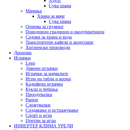
Адулт
Сува храна
Мачиња
Храна за маче
Сува храна
Опрема за груминг
Поводници градници и околувратници
Садови за храна и вода
Транспортери кафези и акцесоари
Хигиенски производи
Дронови
Играчки
Lego
Дрвени играчки
Играчки за најмалите
Игри на табли и коцки
Кадифени играчки
Кукли и бебиња
Проодувалки
Ранци
Сложувалки
Создавање и истражување
Спорт и игра
Центри за игра
ИНВЕРТЕР КЛИМА УРЕДИ