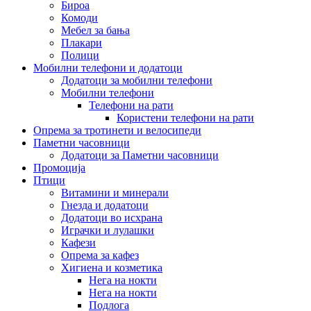
Бироа
Комоди
Мебел за бања
Плакари
Полици
Мобилни телефони и додатоци
Додатоци за мобилни телефони
Мобилни телефони
Телефони на рати
Користени телефони на рати
Опрема за тротинети и велосипеди
Паметни часовници
Додатоци за Паметни часовници
Промоција
Птици
Витамини и минерали
Гнезда и додатоци
Додатоци во исхрана
Играчки и лулашки
Кафези
Опрема за кафез
Хигиена и козметика
Нега на нокти
Нега на нокти
Подлога