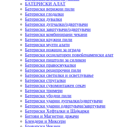
БАТЕРИСКИ АЛАТ
Батериски верижни пили
Батериски глодалки
Батериски дувалки
Батериски дупчалки/одвртувачи
Батериски завртувачи/одвртувачи
Батериски комбинирани чекани
Батериски кружни пили
Батериски мулти алати
Батериски ножици за ограда
Батериски осцилаторен повеќенаменски алат
Батериски пиштоли за силикон
Батериски правосмукалки
Батериски реципрочни пили
Батериски светилки и осветлување
Батериски стругалки
Батериски сувомонтажен секач
Батериски тримери
Батериски убодни пили
Батериски ударни дупчалки/одвртувачи
Батериски ударни одвртувачи/завртувачи
Батериски Хефталки и Шајкарки
Битови и Магнетни држачи
Блендери и Миксери
Браварски Чекани