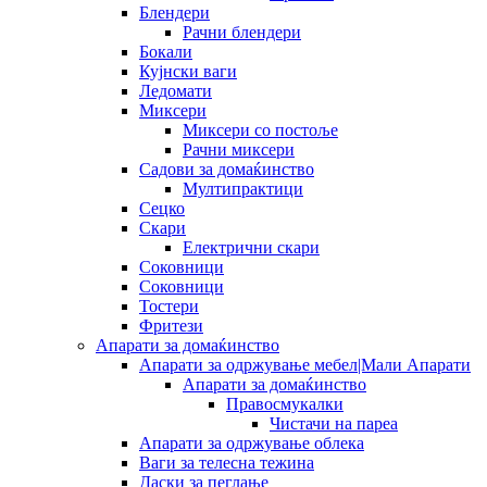
Блендери
Рачни блендери
Бокали
Кујнски ваги
Ледомати
Миксери
Миксери со постоље
Рачни миксери
Садови за домаќинство
Мултипрактици
Сецко
Скари
Електрични скари
Соковници
Соковници
Тостери
Фритези
Апарати за домаќинство
Апарати за одржување мебел|Мали Апарати
Апарати за домаќинство
Правосмукалки
Чистачи на пареа
Апарати за одржување облека
Ваги за телесна тежина
Даски за пеглање