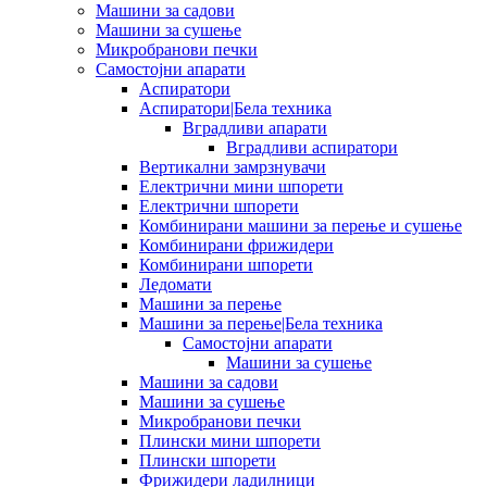
Машини за садови
Машини за сушење
Микробранови печки
Самостојни апарати
Аспиратори
Аспиратори|Бела техника
Вградливи апарати
Вградливи аспиратори
Вертикални замрзнувачи
Електрични мини шпорети
Електрични шпорети
Комбинирани машини за перење и сушење
Комбинирани фрижидери
Комбинирани шпорети
Ледомати
Машини за перење
Машини за перење|Бела техника
Самостојни апарати
Машини за сушење
Машини за садови
Машини за сушење
Микробранови печки
Плински мини шпорети
Плински шпорети
Фрижидери ладилници