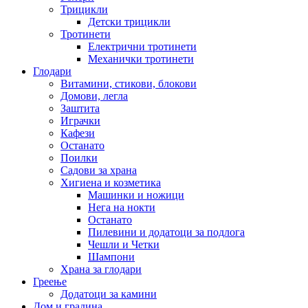
Трицикли
Детски трицикли
Тротинети
Електрични тротинети
Механички тротинети
Глодари
Витамини, стикови, блокови
Домови, легла
Заштита
Играчки
Кафези
Останато
Поилки
Садови за храна
Хигиена и козметика
Машинки и ножици
Нега на нокти
Останато
Пилевини и додатоци за подлога
Чешли и Четки
Шампони
Храна за глодари
Греење
Додатоци за камини
Дом и градина