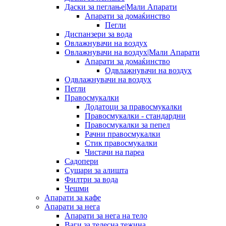
Даски за пеглање|Мали Апарати
Апарати за домаќинство
Пегли
Диспанзери за вода
Овлажнувачи на воздух
Овлажнувачи на воздух|Мали Апарати
Апарати за домаќинство
Одвлажнувачи на воздух
Одвлажнувачи на воздух
Пегли
Правосмукалки
Додатоци за правосмукалки
Правосмукалки - стандардни
Правосмукалки за пепел
Рачни правосмукалки
Стик правосмукалки
Чистачи на пареа
Садопери
Сушари за алишта
Филтри за вода
Чешми
Апарати за кафе
Апарати за нега
Апарати за нега на тело
Ваги за телесна тежина