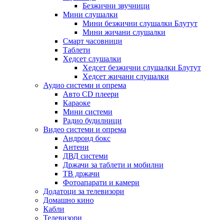
Безжични звучници
Мини слушалки
Мини безжични слушалки Блутут
Мини жичани слушалки
Смарт часовници
Таблети
Хедсет слушалки
Хедсет безжични слушалки Блутут
Хедсет жичани слушалки
Аудио системи и опрема
Авто CD плеери
Караоке
Мини системи
Радио будилници
Видео системи и опрема
Андроид бокс
Антени
ДВД системи
Држачи за таблети и мобилни
ТВ држачи
Фотоапарати и камери
Додатоци за телевизори
Домашно кино
Кабли
Телевизори