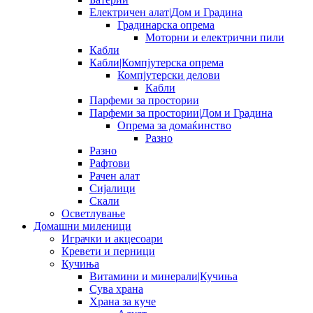
Електричен алат|Дом и Градина
Градинарска опрема
Моторни и електрични пили
Кабли
Кабли|Компјутерска опрема
Компјутерски делови
Кабли
Парфеми за простории
Парфеми за простории|Дом и Градина
Опрема за домаќинство
Разно
Разно
Рафтови
Рачен алат
Сијалици
Скали
Осветлување
Домашни миленици
Играчки и акцесоари
Кревети и перници
Кучиња
Витамини и минерали|Кучиња
Сува храна
Храна за куче