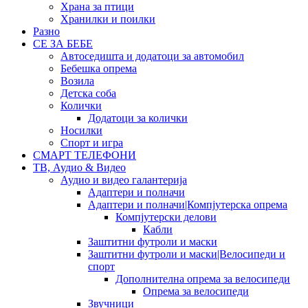
Храна за птици
Хранилки и поилки
Разно
СЕ ЗА БЕБЕ
Автоседишта и додатоци за автомобил
Бебешка опрема
Возила
Детска соба
Колички
Додатоци за колички
Носилки
Спорт и игра
СМАРТ ТЕЛЕФОНИ
ТВ, Аудио & Видео
Аудио и видео галантерија
Адаптери и полначи
Адаптери и полначи|Компјутерска опрема
Компјутерски делови
Кабли
Заштитни футроли и маски
Заштитни футроли и маски|Велосипеди и
спорт
Дополнителна опрема за велосипеди
Опрема за велосипеди
Звучници