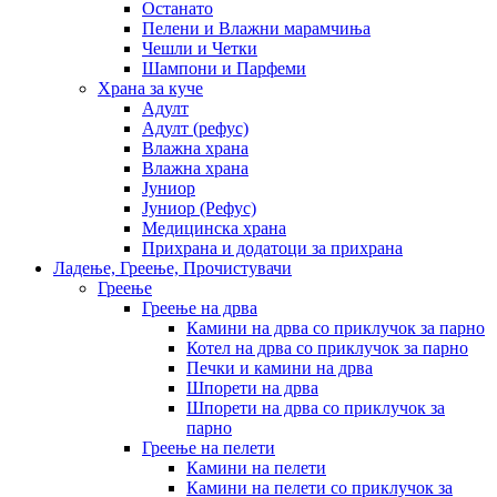
Останато
Пелени и Влажни марамчиња
Чешли и Четки
Шампони и Парфеми
Храна за куче
Адулт
Адулт (рефус)
Влажна храна
Влажна храна
Јуниор
Јуниор (Рефус)
Медицинска храна
Прихрана и додатоци за прихрана
Ладење, Греење, Прочистувачи
Греење
Греење на дрва
Камини на дрва со приклучок за парно
Котел на дрва со приклучок за парно
Печки и камини на дрва
Шпорети на дрва
Шпорети на дрва со приклучок за
парно
Греење на пелети
Камини на пелети
Камини на пелети со приклучок за