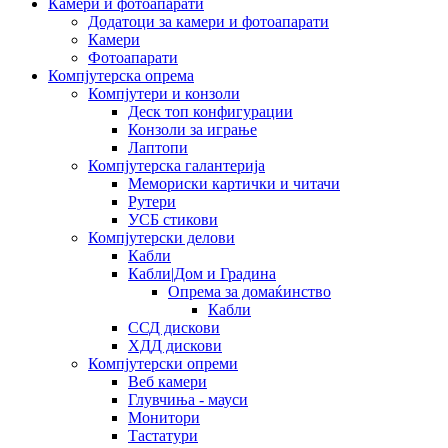
Камери и фотоапарати
Додатоци за камери и фотоапарати
Камери
Фотоапарати
Компјутерска опрема
Компјутери и конзоли
Деск топ конфигурации
Конзоли за играње
Лаптопи
Компјутерска галантерија
Мемориски картички и читачи
Рутери
УСБ стикови
Компјутерски делови
Кабли
Кабли|Дом и Градина
Опрема за домаќинство
Кабли
ССД дискови
ХДД дискови
Компјутерски опреми
Веб камери
Глувчиња - мауси
Монитори
Тастатури