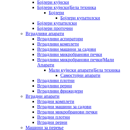
Бојлери кујнски
Бојлери кујнски|Бела техника
Бојлери
Бојлери купатилски
Бојлери купатилски
Бојлери проточни
Вградливи апарати
Вградливи аспиратори
Вградливи комплети
Вградливи машини за садови
Вградливи микробранови печки
Вградливи микробранови печки|Мали
Апарати
Мали кујнски апарати|Бела техника
Самостојни апарати
Вградливи плотни
Вградливи рерни
Вградливи фрижидери
Вградни апарати
Вградни комплети
Вградни машини за садови
Вградни микробранови печки
Вградни плотни
Вградни рерни
Машини за перење