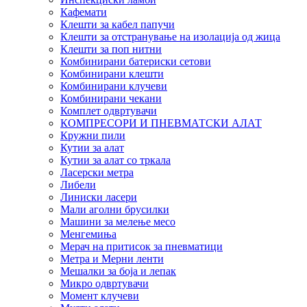
Кафемати
Клешти за кабел папучи
Клешти за отстранување на изолација од жица
Клешти за поп нитни
Комбинирани батериски сетови
Комбинирани клешти
Комбинирани клучеви
Комбинирани чекани
Комплет одвртувачи
КОМПРЕСОРИ И ПНЕВМАТСКИ АЛАТ
Кружни пили
Кутии за алат
Кутии за алат со тркала
Ласерски метра
Либели
Линиски ласери
Мали аголни брусилки
Машини за мелење месо
Менгемиња
Мерач на притисок за пневматици
Метра и Мерни ленти
Мешалки за боја и лепак
Микро одвртувачи
Момент клучеви