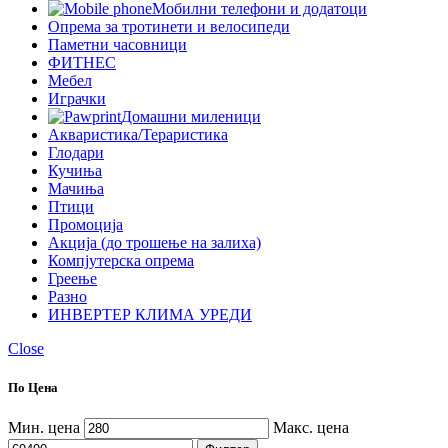
Мобилни телефони и додатоци
Опрема за тротинети и велосипеди
Паметни часовници
ФИТНЕС
Мебел
Играчки
Домашни миленици
Акваристика/Тераристика
Глодари
Кучиња
Мачиња
Птици
Промоција
Акција (до трошење на залиха)
Компјутерска опрема
Греење
Разно
ИНВЕРТЕР КЛИМА УРЕДИ
Close
По Цена
Мин. цена
Макс. цена