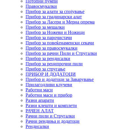
Потопни пумпи
Правосмукалки
Прибор за алати за спојување
Прибор за градинарски алат
Прибор за Ласери и Мерна опрема
Прибор за мешалки
Прибор за Ножеви и Ножици
Прибор за парочистачи
Прибор за повеќенаменски секачи
Прибор за правосмукалки
Прибор за рачни Пили и Стругалки
Прибор за рендисалки
Прибор за реципрочни пили
Прибор за стругање
ПРИБОР И ДОДАТОЦИ
Прибор и додатоци за Заварување
Прилагодливи клучеви
Работни маси
Работни маси и прибор
Разни апарати
Разни клешти и комплети
РАЧЕН АЛАТ
Рачни пили и Стругалки
Рачни рендиња и додатоци
Рендисалки