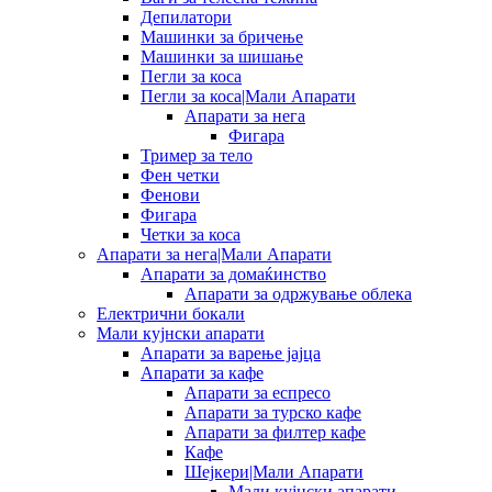
Депилатори
Машинки за бричење
Машинки за шишање
Пегли за коса
Пегли за коса|Мали Апарати
Апарати за нега
Фигара
Тример за тело
Фен четки
Фенови
Фигара
Четки за коса
Апарати за нега|Мали Апарати
Апарати за домаќинство
Апарати за одржување облека
Електрични бокали
Мали кујнски апарати
Апарати за варење јајца
Апарати за кафе
Апарати за еспресо
Апарати за турско кафе
Апарати за филтер кафе
Кафе
Шејкери|Мали Апарати
Мали кујнски апарати