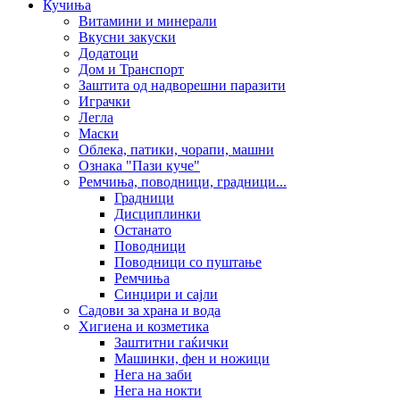
Кучиња
Витамини и минерали
Вкусни закуски
Додатоци
Дом и Транспорт
Заштита од надворешни паразити
Играчки
Легла
Маски
Облека, патики, чорапи, машни
Ознака "Пази куче"
Ремчиња, поводници, градници...
Градници
Дисциплинки
Останато
Поводници
Поводници со пуштање
Ремчиња
Синџири и сајли
Садови за храна и вода
Хигиена и козметика
Заштитни гаќички
Машинки, фен и ножици
Нега на заби
Нега на нокти