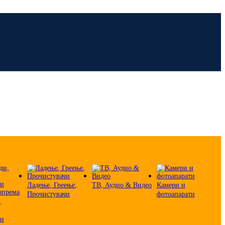
Ладење, Греење,
ТВ, Аудио & Видео
Камери и
Прочистувачи
фотоапарати
,
 и