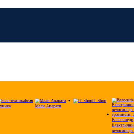
Бела
IT Shop
ехника
Мали Апарати
Велосипеди
Електрични
велосипеди