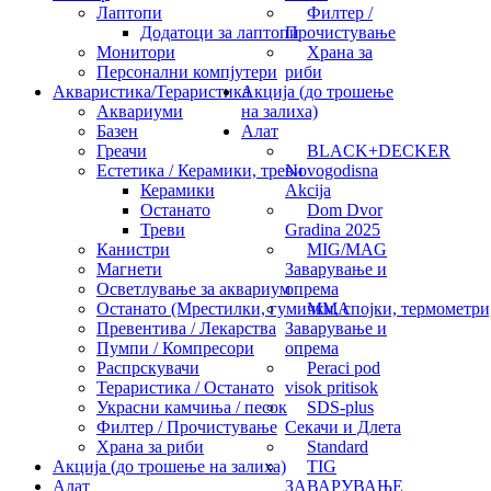
Лаптопи
Филтер /
Додатоци за лаптопи
Прочистување
Монитори
Храна за
Персонални компјутери
риби
Акваристика/Тераристика
Акција (до трошење
Аквариуми
на залиха)
Базен
Алат
Греачи
BLACK+DECKER
Естетика / Керамики, треви
Novogodisna
Керамики
Akcija
Останато
Dom Dvor
Треви
Gradina 2025
Канистри
MIG/MAG
Магнети
Заварување и
Осветлување за аквариум
опрема
Останато (Мрестилки, гумички, спојки, термометри, 
MMA
Превентива / Лекарства
Заварување и
Пумпи / Компресори
опрема
Распрскувачи
Peraci pod
Тераристика / Останато
visok pritisok
Украсни камчиња / песок
SDS-plus
Филтер / Прочистување
Секачи и Длета
Храна за риби
Standard
Акција (до трошење на залиха)
TIG
Алат
ЗАВАРУВАЊЕ