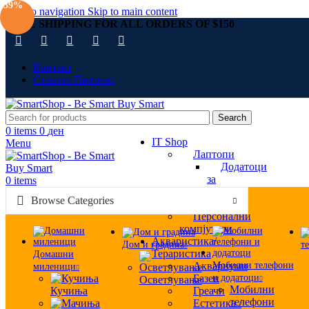
-39%
Skip to navigation
Skip to main content
FREE SHIPPING FOR ALL ORDERS OF $150
Контакт
Станете Партнер
Search
0
items
0
ден
IT Shop
Menu
Лаптопи
Додатоци
за
0
items
лаптопи
Browse Categories
Монитори
Персонални
компјутери
Акваристика/
Дом и градина
т
Тераристика
Домашни
Аквариуми
Мобилни телефони
миленици
Базен
и додатоци
Осветлување
Мобилни
Кучиња
Греачи
телефони
Естетика /