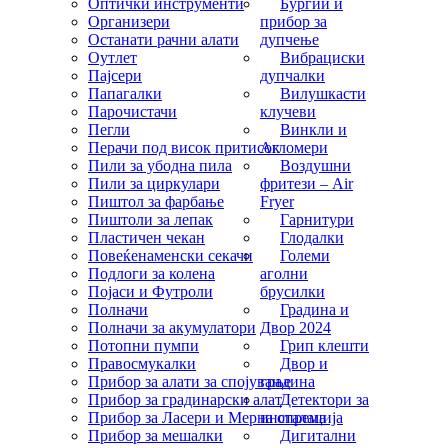
Оптички инструменти
Бургии и
Организери
прибор за
Останати рачни алати
дупчење
Оутлет
Вибрациски
Пајсери
дупчалки
Папагалки
Вилушкасти
Парочистачи
клучеви
Пегли
Винкли и
Перачи под висок притисок
Агломери
Пили за убодна пила
Воздушни
Пили за циркулари
фритези – Air
Пиштол за фарбање
Fryer
Пиштоли за лепак
Гарнитури
Пластичен чекан
Глодалки
Повеќенаменски секачи
Големи
Подлоги за колена
аголни
Појаси и Футроли
брусилки
Полначи
Градина и
Полначи за акумулатори
Двор 2024
Потопни пумпи
Грип клешти
Правосмукалки
Двор и
Прибор за алати за спојување
градина
Прибор за градинарски алат
Детектори за
Прибор за Ласери и Мерна опрема
инсталација
Прибор за мешалки
Дигитални