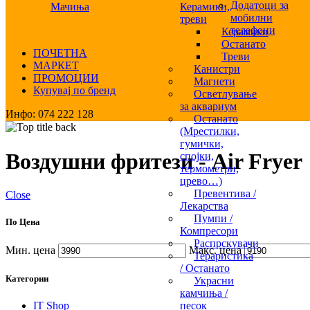
Додатоци за
Мачиња
Керамики,
мобилни
треви
телефони
Керамики
Останато
ПОЧЕТНА
Треви
МАРКЕТ
Канистри
ПРОМОЦИИ
Магнети
Купувај по бренд
Осветлување
за аквариум
Инфо: 074 222 128
Останато
(Мрестилки,
гумички,
Воздушни фритези - Air Fryer
спојки,
термометри,
црево…)
Превентива /
Close
Лекарства
Пумпи /
По Цена
Компресори
Распрскувачи
Мин. цена
Макс. цена
Тераристика
/ Останато
Категории
Украсни
камчиња /
IT Shop
песок