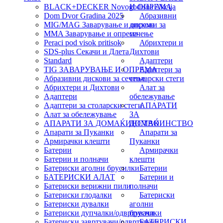
BLACK+DECKER Novogodisna Akcija
И ОПРЕМА
Dom Dvor Gradina 2025
Абразивни
MIG/MAG Заварување и опрема
дискови за
MMA Заварување и опрема
сечење
Peraci pod visok pritisok
Абрихтери и
SDS-plus Секачи и Длета
Дихтови
Standard
Адаптери
TIG ЗАВАРУВАЊЕ И ОПРЕМА
Адаптери за
Абразивни дискови за сечење
столарски стеги
Абрихтери и Дихтови
Алат за
Адаптери
обележување
Адаптери за столарски стеги
АПАРАТИ
Алат за обележување
ЗА
АПАРАТИ ЗА ДОМАЌИНСТВО
ДОМАЌИНСТВО
Апарати за Пуканки
Апарати за
Армирачки клешти
Пуканки
Батерии
Армирачки
Батерии и полначи
клешти
Батериски аголни брусилки
Батерии
БАТЕРИСКИ АЛАТ
Батерии и
Батериски верижни пили
полначи
Батериски глодалки
Батериски
Батериски дувалки
аголни
Батериски дупчалки/одвртувачи
брусилки
Батериски завртувачи/одвртувачи
БАТЕРИСКИ