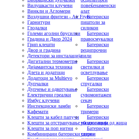
Вилушкасти клучеви
повеќенаменски
Винкли и Агломери
алат
Воздушни фритези - Air Fryer
Батериски
Гарнитури
пиштоли за
Глодалки
силикон
Големи аголни брусилки
Батериски
Градина и Двор 2024
правосмукалки
Грип клешти
Батериски
Двор и градина
реципрочни
Детектори за инсталација
пили
Дигитални термометри
Батериски
Дијамантска техника
светилки и
Длета и додатоци
осветлување
Додатоци за Multievo
Батериски
Дупчалки
стругалки
Дупчење и одвртување
Батериски
Електрични греалки
сувомонтажен
Имбус клучеви
секач
Инспекциски ламби
Батериски
Кафемати
тримери
Клешти за кабел папучи
Батериски
Клешти за отстранување на изолација од жица
убодни пили
Клешти за поп нитни
Батериски
Комбинирани батериски сетови
ударни