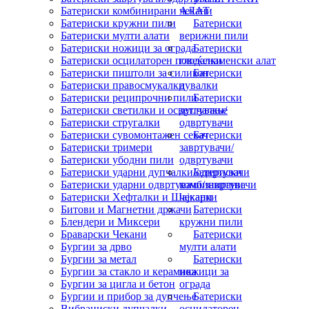
Батериски комбинирани чекани
АЛАТ
Батериски кружни пили
Батериски
Батериски мулти алати
верижни пили
Батериски ножици за ограда
Батериски
Батериски осцилаторен повеќенаменски алат
глодалки
Батериски пиштоли за силикон
Батериски
Батериски правосмукалки
дувалки
Батериски реципрочни пили
Батериски
Батериски светилки и осветлување
дупчалки/
Батериски стругалки
одвртувачи
Батериски сувомонтажен секач
Батериски
Батериски тримери
завртувачи/
Батериски убодни пили
одвртувачи
Батериски ударни дупчалки/одвртувачи
Батериски
Батериски ударни одвртувачи/завртувачи
комбинирани
Батериски Хефталки и Шајкарки
чекани
Битови и Магнетни држачи
Батериски
Блендери и Миксери
кружни пили
Браварски Чекани
Батериски
Бургии за дрво
мулти алати
Бургии за метал
Батериски
Бургии за стакло и керамика
ножици за
Бургии за цигла и бетон
ограда
Бургии и прибор за дупчење
Батериски
Вибрациски дупчалки
осцилаторен