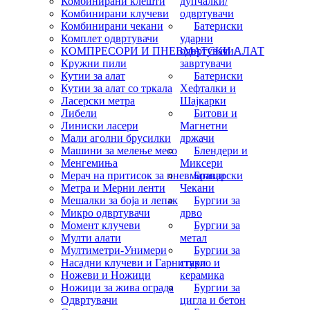
Комбинирани клешти
дупчалки/
Комбинирани клучеви
одвртувачи
Комбинирани чекани
Батериски
Комплет одвртувачи
ударни
КОМПРЕСОРИ И ПНЕВМАТСКИ АЛАТ
одвртувачи/
Кружни пили
завртувачи
Кутии за алат
Батериски
Кутии за алат со тркала
Хефталки и
Ласерски метра
Шајкарки
Либели
Битови и
Линиски ласери
Магнетни
Мали аголни брусилки
држачи
Машини за мелење месо
Блендери и
Менгемиња
Миксери
Мерач на притисок за пневматици
Браварски
Метра и Мерни ленти
Чекани
Мешалки за боја и лепак
Бургии за
Микро одвртувачи
дрво
Момент клучеви
Бургии за
Мулти алати
метал
Мултиметри-Унимери
Бургии за
Насадни клучеви и Гарнитури
стакло и
Ножеви и Ножици
керамика
Ножици за жива ограда
Бургии за
Одвртувачи
цигла и бетон