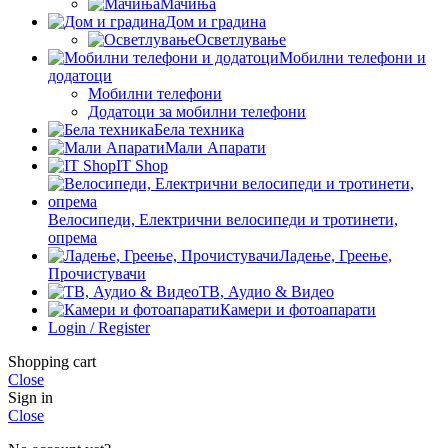
Мачиња
Дом и градина
Осветлување
Мобилни телефони и
додатоци
Мобилни телефони
Додатоци за мобилни телефони
Бела техника
Мали Апарати
IT Shop
Велосипеди, Електрични велосипеди и тротинети,
опрема
Ладење, Греење,
Прочистувачи
ТВ, Аудио & Видео
Камери и фотоапарати
Login / Register
Shopping cart
Close
Sign in
Close