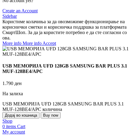
No account yet?
Create an Account
Sidebar
Користиме колачиња за да овозможиме функционирање на
кориснички сметки и корисничка поддршка за платформата
СмартШоп. За да ја користите потребно е да сте согласни со
ова.
More info
More info
Accept
USB МЕМОРИЈА UFD 128GB SAMSUNG BAR PLUS 3.1
MUF-128BE4/APC
1.790
ден
На залиха
USB МЕМОРИЈА UFD 128GB SAMSUNG BAR PLUS 3.1
MUF-128BE4/APC количина
Додај во кошница
Buy now
Shop
0
items
Cart
My account