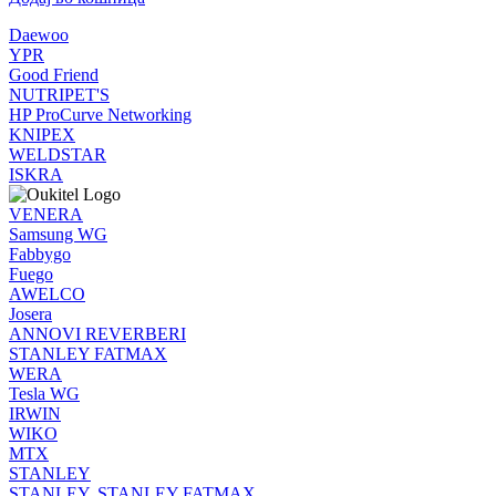
Daewoo
YPR
Good Friend
NUTRIPET'S
HP ProCurve Networking
KNIPEX
WELDSTAR
ISKRA
VENERA
Samsung WG
Fabbygo
Fuego
AWELCO
Josera
ANNOVI REVERBERI
STANLEY FATMAX
WERA
Tesla WG
IRWIN
WIKO
MTX
STANLEY
STANLEY, STANLEY FATMAX