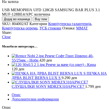
На залиха
USB МЕМОРИЈА UFD 128GB SAMSUNG BAR PLUS 3.1
MUF-128BE4/APC количина
Додај во кошница
Buy now
SKU:
804002AT
Категории
Компјутерска галантерија
,
Компјутерска опрема
,
УСБ стикови
Ознака:
MMAT
Share:
Close
Можеби ве интересира…
Ремче Софт Грип Црвено 40-
55/25мм. - Ноби
420
ден
Ремче за маче (со цвет) - Кина
120
ден
ПЕЧКА НА
ДРВА BLIST BERNA LUX S
9.290
ден
СЛУШАЛКИ SONY MDRZX310APW.CE7
1.799
ден
Опис
Дополнителни информации
Опис