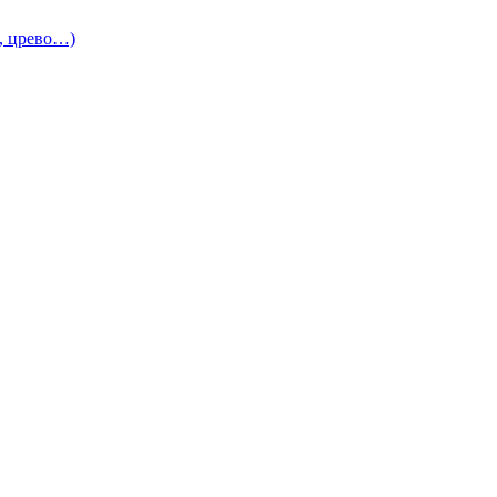
и, црево…)