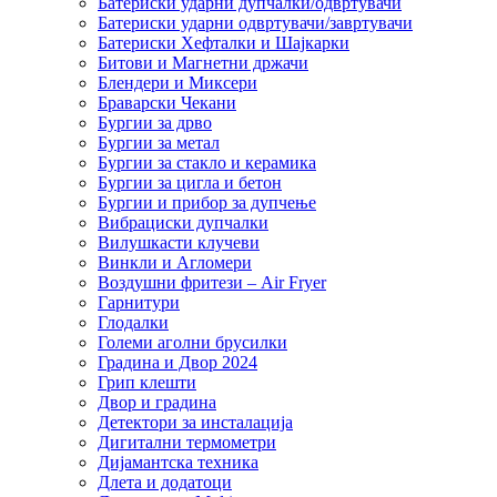
Батериски ударни дупчалки/одвртувачи
Батериски ударни одвртувачи/завртувачи
Батериски Хефталки и Шајкарки
Битови и Магнетни држачи
Блендери и Миксери
Браварски Чекани
Бургии за дрво
Бургии за метал
Бургии за стакло и керамика
Бургии за цигла и бетон
Бургии и прибор за дупчење
Вибрациски дупчалки
Вилушкасти клучеви
Винкли и Агломери
Воздушни фритези – Air Fryer
Гарнитури
Глодалки
Големи аголни брусилки
Градина и Двор 2024
Грип клешти
Двор и градина
Детектори за инсталација
Дигитални термометри
Дијамантска техника
Длета и додатоци