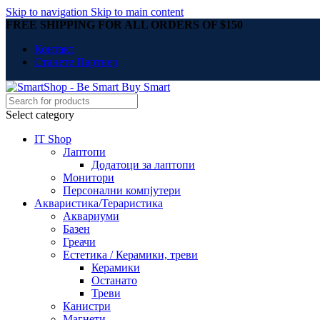
Skip to navigation
Skip to main content
FREE SHIPPING FOR ALL ORDERS OF $150
Контакт
Станете Партнер
Select category
IT Shop
Лаптопи
Додатоци за лаптопи
Монитори
Персонални компјутери
Акваристика/Тераристика
Аквариуми
Базен
Греачи
Естетика / Керамики, треви
Керамики
Останато
Треви
Канистри
Магнети