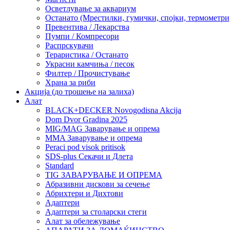
Осветлување за аквариум
Останато (Мрестилки, гумички, спојки, термометр
Превентива / Лекарства
Пумпи / Компресори
Распрскувачи
Тераристика / Останато
Украсни камчиња / песок
Филтер / Прочистување
Храна за риби
Акција (до трошење на залиха)
Алат
BLACK+DECKER Novogodisna Akcija
Dom Dvor Gradina 2025
MIG/MAG Заварување и опрема
MMA Заварување и опрема
Peraci pod visok pritisok
SDS-plus Секачи и Длета
Standard
TIG ЗАВАРУВАЊЕ И ОПРЕМА
Абразивни дискови за сечење
Абрихтери и Дихтови
Адаптери
Адаптери за столарски стеги
Алат за обележување