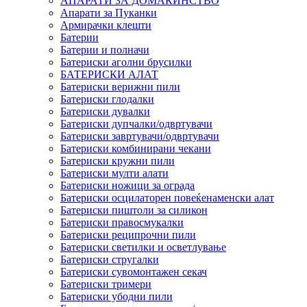
АПАРАТИ ЗА ДОМАЌИНСТВО
Апарати за Пуканки
Армирачки клешти
Батерии
Батерии и полначи
Батериски аголни брусилки
БАТЕРИСКИ АЛАТ
Батериски верижни пили
Батериски глодалки
Батериски дувалки
Батериски дупчалки/одвртувачи
Батериски завртувачи/одвртувачи
Батериски комбинирани чекани
Батериски кружни пили
Батериски мулти алати
Батериски ножици за ограда
Батериски осцилаторен повеќенаменски алат
Батериски пиштоли за силикон
Батериски правосмукалки
Батериски реципрочни пили
Батериски светилки и осветлување
Батериски стругалки
Батериски сувомонтажен секач
Батериски тримери
Батериски убодни пили