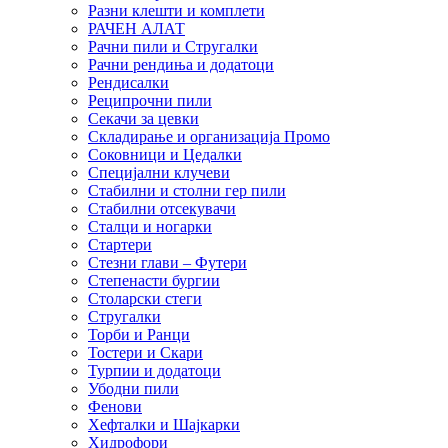
Разни клешти и комплети
РАЧЕН АЛАТ
Рачни пили и Стругалки
Рачни рендиња и додатоци
Рендисалки
Реципрочни пили
Секачи за цевки
Складирање и организација Промо
Соковници и Цедалки
Специјални клучеви
Стабилни и столни гер пили
Стабилни отсекувачи
Сталци и ногарки
Стартери
Стезни глави – Футери
Степенасти бургии
Столарски стеги
Стругалки
Торби и Ранци
Тостери и Скари
Турпии и додатоци
Убодни пили
Фенови
Хефталки и Шајкарки
Хидрофори