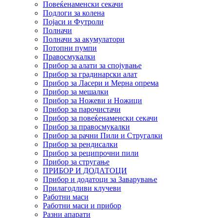
Повеќенаменски секачи
Подлоги за колена
Појаси и Футроли
Полначи
Полначи за акумулатори
Потопни пумпи
Правосмукалки
Прибор за алати за спојување
Прибор за градинарски алат
Прибор за Ласери и Мерна опрема
Прибор за мешалки
Прибор за Ножеви и Ножици
Прибор за парочистачи
Прибор за повеќенаменски секачи
Прибор за правосмукалки
Прибор за рачни Пили и Стругалки
Прибор за рендисалки
Прибор за реципрочни пили
Прибор за стругање
ПРИБОР И ДОДАТОЦИ
Прибор и додатоци за Заварување
Прилагодливи клучеви
Работни маси
Работни маси и прибор
Разни апарати