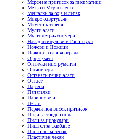
Мерач на притисок за пневматици
Метра и Мерни ленти
Мешалки за боја и лепак
Микро одвртувачи
Момент клучеви
Мулти алати
Мултиметри-Унимери
Насадни клучеви и Гарнитури
Ножеви и Ножици
Ножици за жива ограда
Одвртувачи
Оптички инструменти
Организери
Останати рачни алати
Оутлет
Пајсери
Папагалки
Парочистачи
Пегли
Перачи под висок притисок
Пили за убодна пила
Пили за циркулари
Пиштол за фарбање
Пиштоли за лепак
Пластичен чекан