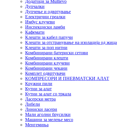
Додатоци за Multievo
Дупчалки
Дупчење и одвртување
Електрични греалки
Имбус клучеви
Инспекциски ламби
Кафемати
Клешти за кабел папучи
Клешти за отстранување на изолација од жица
Клешти за поп нитни
Комбинирани батериски сетови
Комбинирани клешти
Комбинирани клучеви
Комбинирани чекани
Комплет одвртувачи
КОМПРЕСОРИ И ПНЕВМАТСКИ АЛАТ
Кружни пили
Кутии за алат
Кутии за алат со тркала
Ласерски метра
Либели
Линиски ласери
Мали аголни брусилки
Машини за мелење месо
Менгемиња