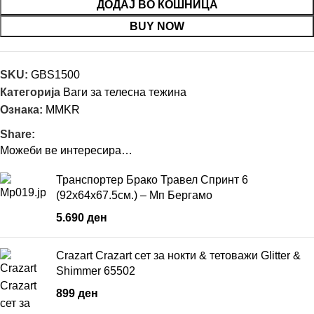
ДОДАЈ ВО КОШНИЦА
BUY NOW
SKU:
GBS1500
Категорија
Ваги за телесна тежина
Ознака:
MMKR
Share:
Можеби ве интересира…
Транспортер Брако Травел Спринт 6
(92х64х67.5см.) – Мп Бергамо
5.690
ден
Crazart Crazart сет за нокти & тетоважи Glitter &
Shimmer 65502
899
ден