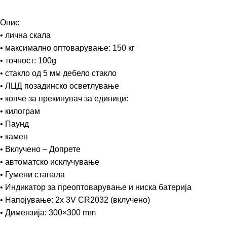
Опис
• лична скала
• максимално оптоварување: 150 кг
• точност: 100g
• стакло од 5 мм дебело стакло
• ЛЦД позадинско осветлување
• копче за прекинувач за единици:
• килограм
• Паунд
• камен
• Вклучено – Допрете
• автоматско исклучување
• Гумени стапала
• Индикатор за преоптоварување и ниска батерија
• Напојување: 2x 3V CR2032 (вклучено)
• Димензија: 300×300 mm