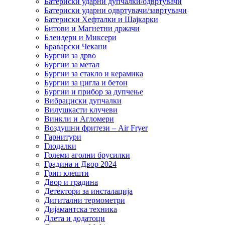
Батериски ударни дупчалки/одвртувачи
Батериски ударни одвртувачи/завртувачи
Батериски Хефталки и Шајкарки
Битови и Магнетни држачи
Блендери и Миксери
Браварски Чекани
Бургии за дрво
Бургии за метал
Бургии за стакло и керамика
Бургии за цигла и бетон
Бургии и прибор за дупчење
Вибрациски дупчалки
Вилушкасти клучеви
Винкли и Агломери
Воздушни фритези – Air Fryer
Гарнитури
Глодалки
Големи аголни брусилки
Градина и Двор 2024
Грип клешти
Двор и градина
Детектори за инсталација
Дигитални термометри
Дијамантска техника
Длета и додатоци