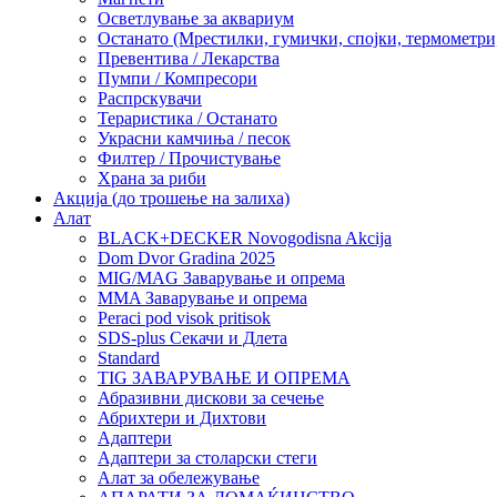
Осветлување за аквариум
Останато (Мрестилки, гумички, спојки, термометр
Превентива / Лекарства
Пумпи / Компресори
Распрскувачи
Тераристика / Останато
Украсни камчиња / песок
Филтер / Прочистување
Храна за риби
Акција (до трошење на залиха)
Алат
BLACK+DECKER Novogodisna Akcija
Dom Dvor Gradina 2025
MIG/MAG Заварување и опрема
MMA Заварување и опрема
Peraci pod visok pritisok
SDS-plus Секачи и Длета
Standard
TIG ЗАВАРУВАЊЕ И ОПРЕМА
Абразивни дискови за сечење
Абрихтери и Дихтови
Адаптери
Адаптери за столарски стеги
Алат за обележување