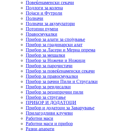
Повеќенаменски секачи
Подлоги за колена
Појаси и Футроли
Полначи
Полначи за акумулатори
Потопни пумпи
Правосмукалки
Прибор за алати за спојување
Прибор за градинарски алат
Прибор за Ласери и Мерна опрема
Прибор за мешалки
Прибор за Ножеви и Ножици
Прибор за парочистачи
Прибор за повеќенаменски секачи
Прибор за правосмукалки
Прибор за рачни Пили и Стругалки
Прибор за рендисалки
Прибор за реципрочни пили
Прибор за стругање
ПРИБОР И ДОДАТОЦИ
Прибор и додатоци за Заварување
Прилагодливи клучеви
Работни маси
Работни маси и прибор
Разни апарати