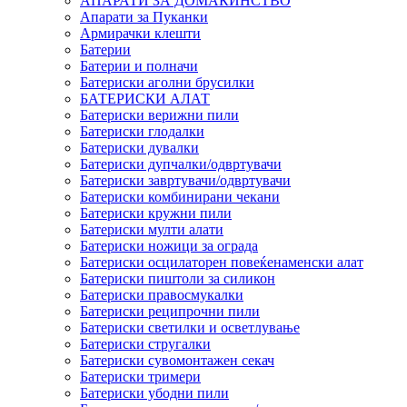
АПАРАТИ ЗА ДОМАЌИНСТВО
Апарати за Пуканки
Армирачки клешти
Батерии
Батерии и полначи
Батериски аголни брусилки
БАТЕРИСКИ АЛАТ
Батериски верижни пили
Батериски глодалки
Батериски дувалки
Батериски дупчалки/одвртувачи
Батериски завртувачи/одвртувачи
Батериски комбинирани чекани
Батериски кружни пили
Батериски мулти алати
Батериски ножици за ограда
Батериски осцилаторен повеќенаменски алат
Батериски пиштоли за силикон
Батериски правосмукалки
Батериски реципрочни пили
Батериски светилки и осветлување
Батериски стругалки
Батериски сувомонтажен секач
Батериски тримери
Батериски убодни пили