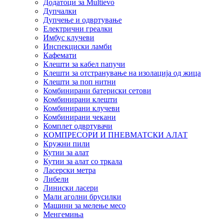
Додатоци за Multievo
Дупчалки
Дупчење и одвртување
Електрични греалки
Имбус клучеви
Инспекциски ламби
Кафемати
Клешти за кабел папучи
Клешти за отстранување на изолација од жица
Клешти за поп нитни
Комбинирани батериски сетови
Комбинирани клешти
Комбинирани клучеви
Комбинирани чекани
Комплет одвртувачи
КОМПРЕСОРИ И ПНЕВМАТСКИ АЛАТ
Кружни пили
Кутии за алат
Кутии за алат со тркала
Ласерски метра
Либели
Линиски ласери
Мали аголни брусилки
Машини за мелење месо
Менгемиња