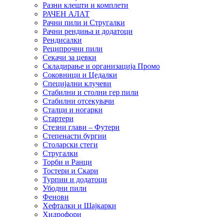
Разни клешти и комплети
РАЧЕН АЛАТ
Рачни пили и Стругалки
Рачни рендиња и додатоци
Рендисалки
Реципрочни пили
Секачи за цевки
Складирање и организација Промо
Соковници и Цедалки
Специјални клучеви
Стабилни и столни гер пили
Стабилни отсекувачи
Сталци и ногарки
Стартери
Стезни глави – Футери
Степенасти бургии
Столарски стеги
Стругалки
Торби и Ранци
Тостери и Скари
Турпии и додатоци
Убодни пили
Фенови
Хефталки и Шајкарки
Хидрофори