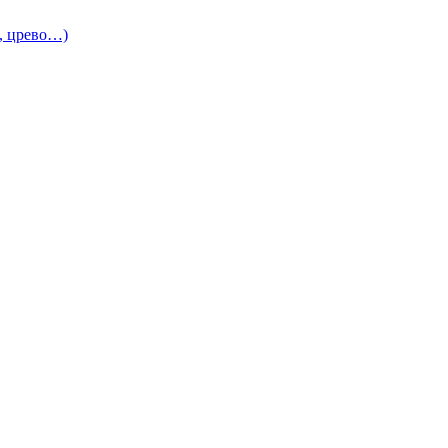
и, црево…)