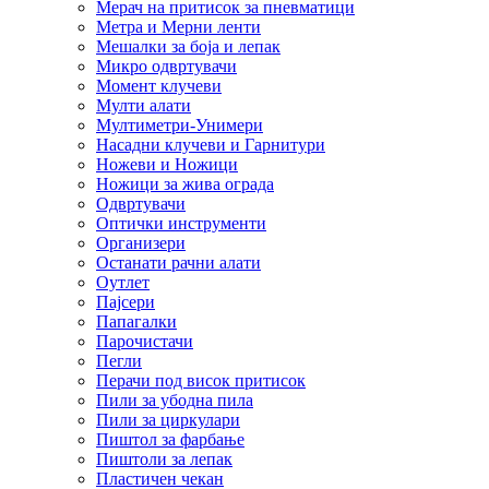
Мерач на притисок за пневматици
Метра и Мерни ленти
Мешалки за боја и лепак
Микро одвртувачи
Момент клучеви
Мулти алати
Мултиметри-Унимери
Насадни клучеви и Гарнитури
Ножеви и Ножици
Ножици за жива ограда
Одвртувачи
Оптички инструменти
Организери
Останати рачни алати
Оутлет
Пајсери
Папагалки
Парочистачи
Пегли
Перачи под висок притисок
Пили за убодна пила
Пили за циркулари
Пиштол за фарбање
Пиштоли за лепак
Пластичен чекан