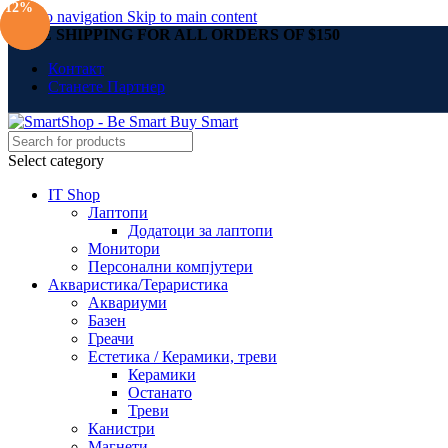
-13%
-12%
Skip to navigation
Skip to main content
FREE SHIPPING FOR ALL ORDERS OF $150
Контакт
Станете Партнер
Select category
IT Shop
Лаптопи
Додатоци за лаптопи
Монитори
Персонални компјутери
Акваристика/Тераристика
Аквариуми
Базен
Греачи
Естетика / Керамики, треви
Керамики
Останато
Треви
Канистри
Магнети