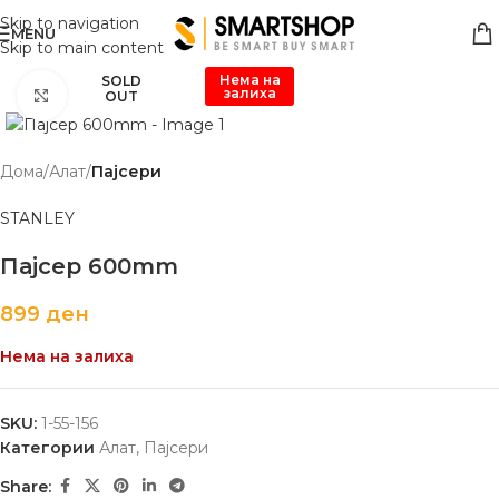
Skip to navigation
MENU
Skip to main content
Нема на
SOLD
залиха
Click to enlarge
OUT
Дома
Алат
Пајсери
STANLEY
Пајсер 600mm
899
ден
Нема на залиха
SKU:
1-55-156
Категории
Алат
,
Пајсери
Share: