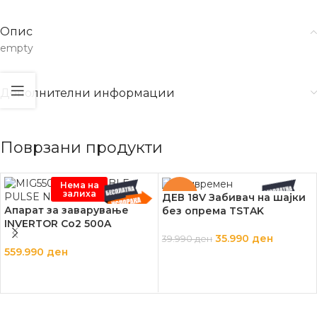
Опис
empty
Дополнителни информации
Поврзани продукти
Нема на
залиха
-10%
ДЕВ 18V Забивач на шајки
Апарат за заварување
без опрема TSTAK
INVERTOR Co2 500A
MIG/MAG SYNERGIC
35.990
ден
39.990
ден
559.990
ден
ДОДАЈ ВО КОШНИЦА
ПРОЧИТАЈ ПОВЕЌЕ