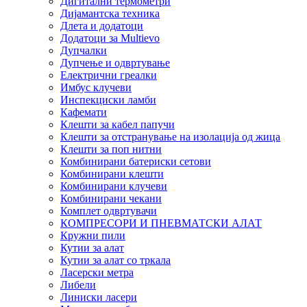
Дигитални термометри
Дијамантска техника
Длета и додатоци
Додатоци за Multievo
Дупчалки
Дупчење и одвртување
Електрични греалки
Имбус клучеви
Инспекциски ламби
Кафемати
Клешти за кабел папучи
Клешти за отстранување на изолација од жица
Клешти за поп нитни
Комбинирани батериски сетови
Комбинирани клешти
Комбинирани клучеви
Комбинирани чекани
Комплет одвртувачи
КОМПРЕСОРИ И ПНЕВМАТСКИ АЛАТ
Кружни пили
Кутии за алат
Кутии за алат со тркала
Ласерски метра
Либели
Линиски ласери