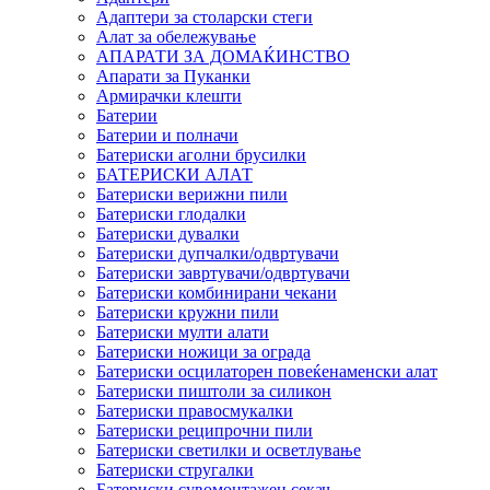
Адаптери за столарски стеги
Алат за обележување
АПАРАТИ ЗА ДОМАЌИНСТВО
Апарати за Пуканки
Армирачки клешти
Батерии
Батерии и полначи
Батериски аголни брусилки
БАТЕРИСКИ АЛАТ
Батериски верижни пили
Батериски глодалки
Батериски дувалки
Батериски дупчалки/одвртувачи
Батериски завртувачи/одвртувачи
Батериски комбинирани чекани
Батериски кружни пили
Батериски мулти алати
Батериски ножици за ограда
Батериски осцилаторен повеќенаменски алат
Батериски пиштоли за силикон
Батериски правосмукалки
Батериски реципрочни пили
Батериски светилки и осветлување
Батериски стругалки
Батериски сувомонтажен секач