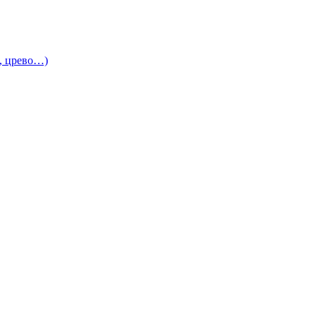
и, црево…)