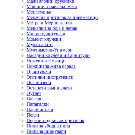
Мали аголни брусилки
Машини за мелење месо
Менгемиња
Мерач на притисок за пневматици
Метра и Мерни ленти
Мешалки за боја и лепак
Микро одвртувачи
Момент клучеви
Мулти алати
Мултиметри-Унимери
Насадни клучеви и Гарнитури
Ножеви и Ножици
Ножици за жива ограда
Одвртувачи
Оптички инструменти
Организери
Останати рачни алати
Оутлет
Пајсери
Папагалки
Парочистачи
Пегли
Перачи под висок притисок
Пили за убодна пила
Пили за циркулари