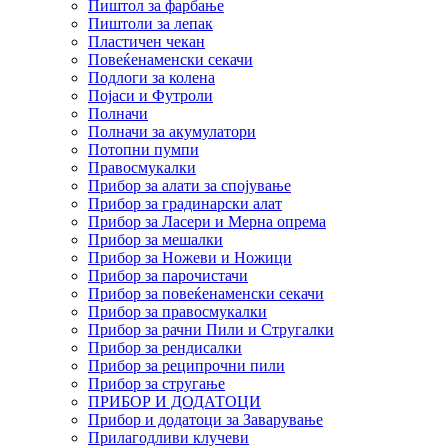
Пиштол за фарбање
Пиштоли за лепак
Пластичен чекан
Повеќенаменски секачи
Подлоги за колена
Појаси и Футроли
Полначи
Полначи за акумулатори
Потопни пумпи
Правосмукалки
Прибор за алати за спојување
Прибор за градинарски алат
Прибор за Ласери и Мерна опрема
Прибор за мешалки
Прибор за Ножеви и Ножици
Прибор за парочистачи
Прибор за повеќенаменски секачи
Прибор за правосмукалки
Прибор за рачни Пили и Стругалки
Прибор за рендисалки
Прибор за реципрочни пили
Прибор за стругање
ПРИБОР И ДОДАТОЦИ
Прибор и додатоци за Заварување
Прилагодливи клучеви