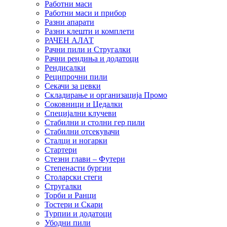
Работни маси
Работни маси и прибор
Разни апарати
Разни клешти и комплети
РАЧЕН АЛАТ
Рачни пили и Стругалки
Рачни рендиња и додатоци
Рендисалки
Реципрочни пили
Секачи за цевки
Складирање и организација Промо
Соковници и Цедалки
Специјални клучеви
Стабилни и столни гер пили
Стабилни отсекувачи
Сталци и ногарки
Стартери
Стезни глави – Футери
Степенасти бургии
Столарски стеги
Стругалки
Торби и Ранци
Тостери и Скари
Турпии и додатоци
Убодни пили