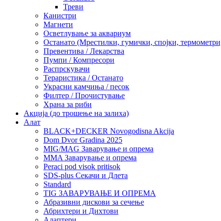
Треви
Канистри
Магнети
Осветлување за аквариум
Останато (Мрестилки, гумички, спојки, термометр
Превентива / Лекарства
Пумпи / Компресори
Распрскувачи
Тераристика / Останато
Украсни камчиња / песок
Филтер / Прочистување
Храна за риби
Акција (до трошење на залиха)
Алат
BLACK+DECKER Novogodisna Akcija
Dom Dvor Gradina 2025
MIG/MAG Заварување и опрема
MMA Заварување и опрема
Peraci pod visok pritisok
SDS-plus Секачи и Длета
Standard
TIG ЗАВАРУВАЊЕ И ОПРЕМА
Абразивни дискови за сечење
Абрихтери и Дихтови
Адаптери