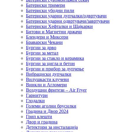
Батериски тримери
Батериски убодни пили
Батериски ударни дупчалки/одвртувачи
Батериски ударни одвртувачи/завртувачи
Батериски Хефталки и Шајкарки
Битови и Магнетни држачи
Блендери и Миксери
Браварски Чекани
Бургии за дрво
Бургии за метал
Бургии за стакло и керамика
Бургии за цигла и бетон
Бургии и прибор за дупчење
Вибрациски дупчалки
Вилушкасти клучеви
Винкли и Агломери
Воздушни фритези – Air Fryer
Гарнитури
Глодалки
Големи аголни брусилки
Градина и Двор 2024
Грип клешти
Двор и градина
Детектори за инсталација