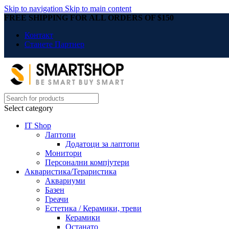
Skip to navigation
Skip to main content
FREE SHIPPING FOR ALL ORDERS OF $150
Контакт
Станете Партнер
Select category
IT Shop
Лаптопи
Додатоци за лаптопи
Монитори
Персонални компјутери
Акваристика/Тераристика
Аквариуми
Базен
Греачи
Естетика / Керамики, треви
Керамики
Останато