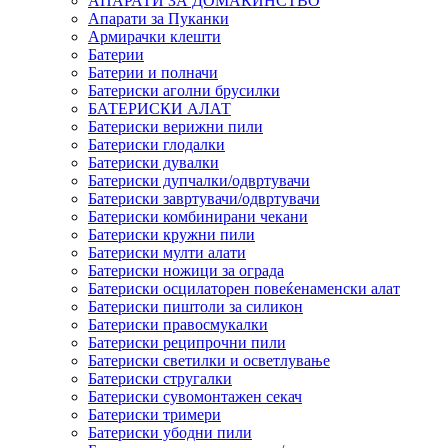
АПАРАТИ ЗА ДОМАЌИНСТВО
Апарати за Пуканки
Армирачки клешти
Батерии
Батерии и полначи
Батериски аголни брусилки
БАТЕРИСКИ АЛАТ
Батериски верижни пили
Батериски глодалки
Батериски дувалки
Батериски дупчалки/одвртувачи
Батериски завртувачи/одвртувачи
Батериски комбинирани чекани
Батериски кружни пили
Батериски мулти алати
Батериски ножици за ограда
Батериски осцилаторен повеќенаменски алат
Батериски пиштоли за силикон
Батериски правосмукалки
Батериски реципрочни пили
Батериски светилки и осветлување
Батериски стругалки
Батериски сувомонтажен секач
Батериски тримери
Батериски убодни пили