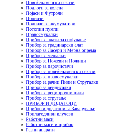
Повеќенаменски секачи
Подлоги за колена
Појаси и Футроли
Полначи
Полначи за акумулатори
Потопни пумпи
Правосмукалки
Прибор за алати за спојување
Прибор за градинарски алат
Прибор за Ласери и Мерна опрема
Прибор за мешалки
Прибор за Ножеви и Ножици
Прибор за парочистачи
Прибор за повеќенаменски секачи
Прибор за правосмукалки
Прибор за рачни Пили и Стругалки
Прибор за рендисалки
Прибор за реципрочни пили
Прибор за стругање
ПРИБОР И ДОДАТОЦИ
Прибор и додатоци за Заварување
Прилагодливи клучеви
Работни маси
Работни маси и прибор
Разни апарати