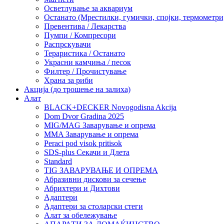
Осветлување за аквариум
Останато (Мрестилки, гумички, спојки, термометр
Превентива / Лекарства
Пумпи / Компресори
Распрскувачи
Тераристика / Останато
Украсни камчиња / песок
Филтер / Прочистување
Храна за риби
Акција (до трошење на залиха)
Алат
BLACK+DECKER Novogodisna Akcija
Dom Dvor Gradina 2025
MIG/MAG Заварување и опрема
MMA Заварување и опрема
Peraci pod visok pritisok
SDS-plus Секачи и Длета
Standard
TIG ЗАВАРУВАЊЕ И ОПРЕМА
Абразивни дискови за сечење
Абрихтери и Дихтови
Адаптери
Адаптери за столарски стеги
Алат за обележување