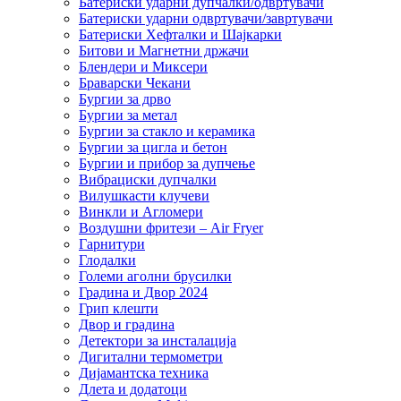
Батериски ударни дупчалки/одвртувачи
Батериски ударни одвртувачи/завртувачи
Батериски Хефталки и Шајкарки
Битови и Магнетни држачи
Блендери и Миксери
Браварски Чекани
Бургии за дрво
Бургии за метал
Бургии за стакло и керамика
Бургии за цигла и бетон
Бургии и прибор за дупчење
Вибрациски дупчалки
Вилушкасти клучеви
Винкли и Агломери
Воздушни фритези – Air Fryer
Гарнитури
Глодалки
Големи аголни брусилки
Градина и Двор 2024
Грип клешти
Двор и градина
Детектори за инсталација
Дигитални термометри
Дијамантска техника
Длета и додатоци