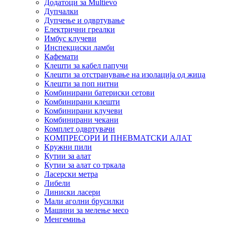
Додатоци за Multievo
Дупчалки
Дупчење и одвртување
Електрични греалки
Имбус клучеви
Инспекциски ламби
Кафемати
Клешти за кабел папучи
Клешти за отстранување на изолација од жица
Клешти за поп нитни
Комбинирани батериски сетови
Комбинирани клешти
Комбинирани клучеви
Комбинирани чекани
Комплет одвртувачи
КОМПРЕСОРИ И ПНЕВМАТСКИ АЛАТ
Кружни пили
Кутии за алат
Кутии за алат со тркала
Ласерски метра
Либели
Линиски ласери
Мали аголни брусилки
Машини за мелење месо
Менгемиња