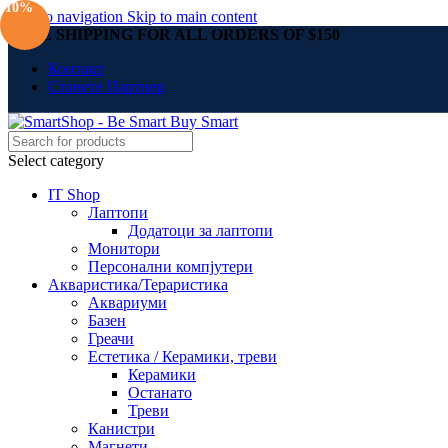
-10%
Skip to navigation
Skip to main content
FREE SHIPPING FOR ALL ORDERS OF $150
Контакт
Станете Партнер
Select category
IT Shop
Лаптопи
Додатоци за лаптопи
Монитори
Персонални компјутери
Акваристика/Тераристика
Аквариуми
Базен
Греачи
Естетика / Керамики, треви
Керамики
Останато
Треви
Канистри
Магнети