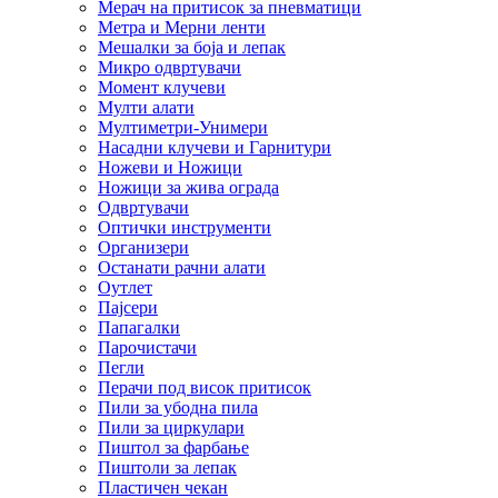
Мерач на притисок за пневматици
Метра и Мерни ленти
Мешалки за боја и лепак
Микро одвртувачи
Момент клучеви
Мулти алати
Мултиметри-Унимери
Насадни клучеви и Гарнитури
Ножеви и Ножици
Ножици за жива ограда
Одвртувачи
Оптички инструменти
Организери
Останати рачни алати
Оутлет
Пајсери
Папагалки
Парочистачи
Пегли
Перачи под висок притисок
Пили за убодна пила
Пили за циркулари
Пиштол за фарбање
Пиштоли за лепак
Пластичен чекан