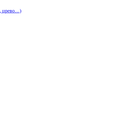
и, црево…)