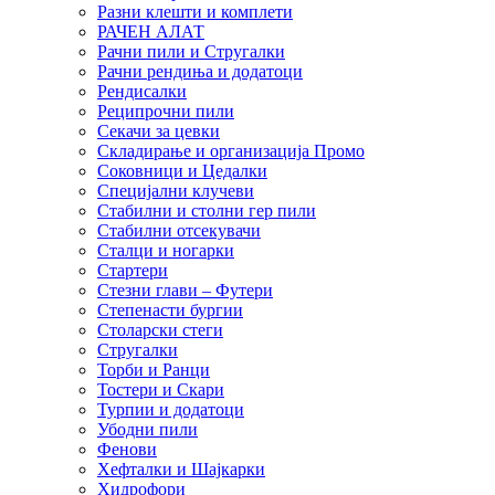
Разни клешти и комплети
РАЧЕН АЛАТ
Рачни пили и Стругалки
Рачни рендиња и додатоци
Рендисалки
Реципрочни пили
Секачи за цевки
Складирање и организација Промо
Соковници и Цедалки
Специјални клучеви
Стабилни и столни гер пили
Стабилни отсекувачи
Сталци и ногарки
Стартери
Стезни глави – Футери
Степенасти бургии
Столарски стеги
Стругалки
Торби и Ранци
Тостери и Скари
Турпии и додатоци
Убодни пили
Фенови
Хефталки и Шајкарки
Хидрофори