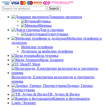
Search
Домашни миленици
Кучиња
Мачиња
Дом и градина
Осветлување
Мобилни телефони и
додатоци
Мобилни телефони
Додатоци за мобилни телефони
Бела техника
Мали Апарати
IT Shop
Велосипеди, Електрични велосипеди и тротинети,
опрема
Ладење, Греење,
Прочистувачи
ТВ, Аудио & Видео
Камери и фотоапарати
Login / Register