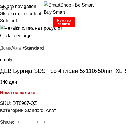
Skip to navigation
Menu
Skip to main content
Sold out
Нема на
залиха
Click to enlarge
Дома
Алат
Standard
empty
ДЕВ Бургија SDS+ со 4 глави 5x110x50mm XLR
340
ден
Нема на залиха
SKU:
DT8907-QZ
Категории
Standard
,
Алат
Share: