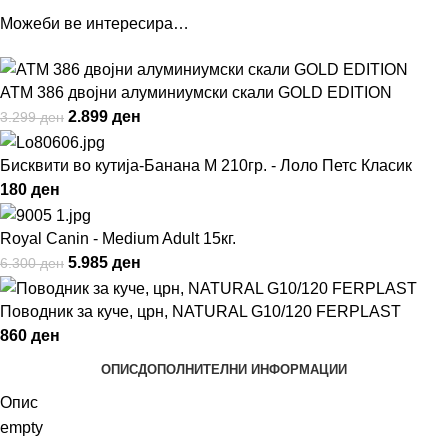
Можеби ве интересира…
ATM 386 двојни алуминиумски скали GOLD EDITION
2.899
ден
3.299
ден
Бисквити во кутија-Банана M 210гр. - Лоло Петс Класик
180
ден
Royal Canin - Medium Adult 15кг.
5.985
ден
6.300
ден
Поводник за куче, црн, NATURAL G10/120 FERPLAST
860
ден
ОПИС
ДОПОЛНИТЕЛНИ ИНФОРМАЦИИ
Опис
empty