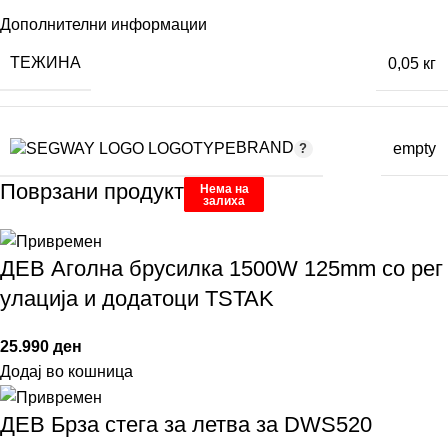
Дополнителни информации
ТЕЖИНА
0,05 кг
BRAND
empty
Поврзани продукти
Нема на
Нема на
Нема на
Нема на
залиха
залиха
залиха
залиха
ДЕВ Аголна брусилка 1500W 125mm со рег
улација и додатоци TSTAK
25.990
ден
Додај во кошница
ДЕВ Брза стега за летва за DWS520