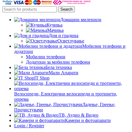
Search
Домашни миленици
Кучиња
Мачиња
Дом и градина
Осветлување
Мобилни телефони и
додатоци
Мобилни телефони
Додатоци за мобилни телефони
Бела техника
Мали Апарати
IT Shop
Велосипеди, Електрични велосипеди и тротинети,
опрема
Ладење, Греење,
Прочистувачи
ТВ, Аудио & Видео
Камери и фотоапарати
Login / Register