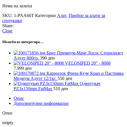
Нема на залиха
SKU:
1-PAA66T
Категории
Алат
,
Прибор за алати за
спојување
Share:
Close
Можеби ве интересира…
Брит Премиум-Маче Лосос Стерилизед
Адулт 800гр.
390
ден
VELOSIPED 20" - 8008
7.999
ден
Карнилов Фреш-Куче Крап и Пастрмка
Медиум Адулт 12/1кг.
550
ден
Одвртувач
PZ3x150mm FatMax
510
ден
Опис
Дополнителни информации
Опис
empty