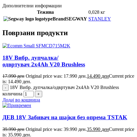
Дополнителни информации
Тежина
0,028 кг
Brand
SEGWAY
STANLEY
Поврзани продукти
18V Вибр. дупчалка/
одвртувач 2x4Ah V20 Brushless
17.990
ден
Original price was: 17.990 ден.
14.490
ден
Current price
is: 14.490 ден.
18V Вибр. дупчалка/одвртувач 2x4Ah V20 Brushless
количина
Додај во кошница
ДЕВ 18V Забивач на шајки без опрема TSTAK
39.990
ден
Original price was: 39.990 ден.
35.990
ден
Current price
is: 35.990 ден.