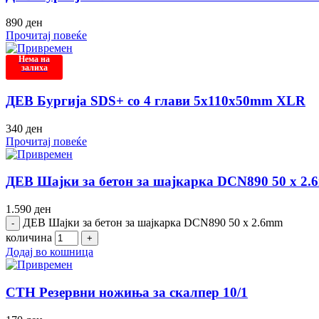
890
ден
Прочитај повеќе
Нема на
залиха
ДЕВ Бургија SDS+ со 4 глави 5x110x50mm XLR
340
ден
Прочитај повеќе
ДЕВ Шајки за бетон за шајкарка DCN890 50 x 2
1.590
ден
ДЕВ Шајки за бетон за шајкарка DCN890 50 x 2.6mm
количина
Додај во кошница
СТН Резервни ножиња за скалпер 10/1