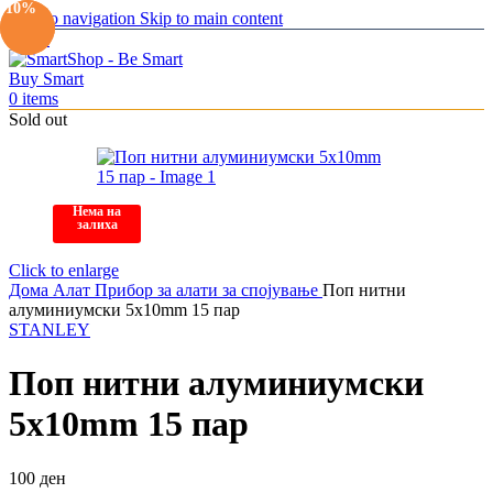
-19%
-10%
Skip to navigation
Skip to main content
Menu
0
items
Sold out
Нема на
залиха
Click to enlarge
Дома
Алат
Прибор за алати за спојување
Поп нитни
алуминиумски 5x10mm 15 пар
STANLEY
Поп нитни алуминиумски
5x10mm 15 пар
100
ден